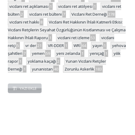
vicdani ret açıklaması
1
vicdani ret atölyesi
1
vicdani ret
bülten
2
vicdani ret bülteni
7
Vicdani Ret Derneği
278
vicdani ret hakkı
8
Vicdani Ret Hakkının İhlali Katmerli Etkisi:
Vicdani Retçilerin Seyahat Özgürlüğünün Kısıtlanması ve Çalışma
Hakkının İhlali Raporu
1
vicdani ret izleme
53
vicdani
retçi
5
vr der
21
VR-DDER
1
WRİ
64
yayın
1
yehova
şahitleri
7
yemen
59
yeni zelanda
1
yeniçağ
1
yılık
rapor
1
yoklama kaçağı
2
Yunan Vicdani Retçiler
Derneği
1
yunanistan
40
Zorunlu Askerlik
183
YAZI EKLE