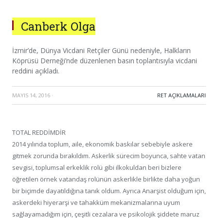
Canberk Olga
İzmir’de, Dünya Vicdani Retçiler Günü nedeniyle, Halkların
Köprüsü Derneği’nde düzenlenen basın toplantısıyla vicdani
reddini açıkladı.
MAYIS 14, 2016
·
RET AÇIKLAMALARI
TOTAL REDDİMDİR
2014 yılında toplum, aile, ekonomik baskılar sebebiyle askere
gitmek zorunda bırakıldım. Askerlik sürecim boyunca, sahte vatan
sevgisi, toplumsal erkeklik rolü gibi ilkokuldan beri bizlere
öğretilen örnek vatandaş rolünün askerlikle birlikte daha yoğun
bir biçimde dayatıldığına tanık oldum. Ayrıca Anarşist olduğum için,
askerdeki hiyerarşi ve tahakküm mekanizmalarına uyum
sağlayamadığım için, çeşitli cezalara ve psikolojik şiddete maruz