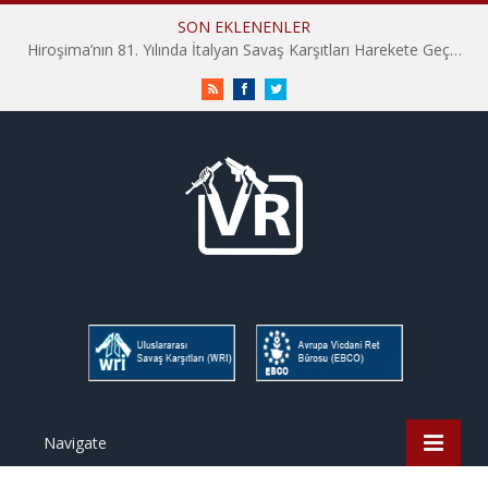
SON EKLENENLER
Hiroşima’nın 81. Yılında İtalyan Savaş Karşıtları Harekete Geçti: “Hatırlamak yeterli değil”
RSS
Facebook
Twitter
Navigate