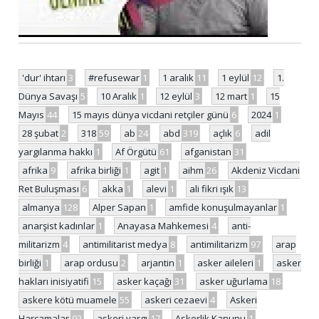
'dur' ihtarı
3
#refusewar
1
1 aralık
11
1 eylül
12
1.
Dünya Savaşı
5
10 Aralık
1
12 eylül
3
12 mart
1
15
Mayıs
44
15 mayıs dünya vicdani retçiler günü
6
2024
1
28 şubat
2
318
59
ab
24
abd
319
açlık
6
adil
yargılanma hakkı
1
Af Örgütü
61
afganistan
31
afrika
9
afrika birliği
1
agit
1
aihm
26
Akdeniz Vicdani
Ret Buluşması
6
akka
1
alevi
1
ali fikri ışık
13
almanya
128
Alper Sapan
1
amfide konuşulmayanlar
1
anarşist kadınlar
1
Anayasa Mahkemesi
4
anti-
militarizm
4
antimilitarist medya
8
antimilitarizm
97
arap
birliği
1
arap ordusu
2
arjantin
1
asker aileleri
1
asker
hakları inisiyatifi
15
asker kaçağı
31
asker uğurlama
18
askere kötü muamele
55
askeri cezaevi
4
Askeri
Harcamalar
92
askeri yargı
17
Askerlik Kanunu
1