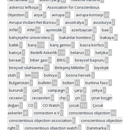
askersiz lefkoşa
5
Association for Conscientious
Objection
1
asya
1
avrupa
41
avrupa konseyi
26
Avrupa Vicdani Ret Bürosu
2
avustralya
5
avusturya
2
AYİM
1
AYM
14
ayrımcılık
1
azerbaycan
8
bae
2
bahçeşehir üniversitesi
1
bakanlar komitesi
4
bakaya
8
baltık
7
barış
174
barış gemisi
1
basra körfezi
5
batoça
1
Bedelli Askerlik
114
belarus
13
belçika
6
beraat
1
biber gazı
8
BİKG
1
bireysel başvuru
2
bireysel silahlanma
71
Birleşmiş Milletler
2
biyolojik
silah
1
bm
172
bolivya
2
bosna hersek
2
Bulgaristan
3
bulletin
14
bülten
11
burkina faso
1
burundi
2
çad
1
campaign
5
çarşı
1
çekya
1
cezaevi
1
cezaevleri
6
chp
1
çin
35
çınar koçgiri
doğan
3
CO
1
CO Watch
2
çocuk
150
Çocuk
askerler
45
connection e.V
7
conscientious objection
16
conscientious objection association
5
conscientious objection
right
1
conscientious objection watch
9
Danimarka
6