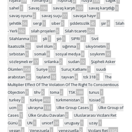
rojava
39
romanya
3
röportaj
2
rusya
150
sağlık
1
sahel
1
Savaş
190
savaş karşıtı
420
savaş karşıtlığı
3
savaş oyunu
2
savaş suçu
77
savaşa hayır
1
şehitlik
56
sergi
1
siber
5
şiddetsizlik
45
şiir
4
Silah
- Yerli
162
silah projeleri
5
Silah ticareti
256
Silahlanma
114
şili
1
şiö
1
SIPRI
41
Sivil
İtaatsizlik
29
sivil ölüm
5
sığınma
1
sıkıyönetim
1
sırbistan
1
somali
8
sosyal medya
8
soykırım
15
sözleşmeli er
17
srilanka
2
sudan
12
Şüpheli Asker
Ölümleri
358
Suriye
172
Suruç Katliamı
1
suudi
arabistan
45
tayland
16
tayvan
4
tck 318
1
The
Multiplier Effect Of The Violation Of The Right To Conscientious
Objection
1
tihv
5
toma
2
TSK
188
tunus
1
turkey
2
türkiye
410
türkmenistan
2
tüsiad
6
ucm
10
ukrayna
118
Ulke Group Cases
1
Ülke Group of
Cases
1
Ülke Grubu Davaları
2
Uluslararası Vicdani Ret
Günü
1
UN
1
unicef
26
uruguay
1
uzay
1
vegan
3
Venezuela
1
venezuella
2
Vicdani Ret
1302