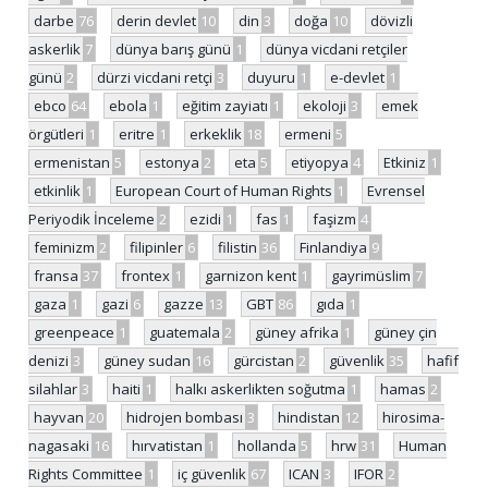
darbe
76
derin devlet
10
din
3
doğa
10
dövizli
askerlik
7
dünya barış günü
1
dünya vicdani retçiler
günü
2
dürzi vicdani retçi
3
duyuru
1
e-devlet
1
ebco
64
ebola
1
eğitim zayiatı
1
ekoloji
3
emek
örgütleri
1
eritre
1
erkeklik
18
ermeni
5
ermenistan
5
estonya
2
eta
5
etiyopya
4
Etkiniz
1
etkinlik
1
European Court of Human Rights
1
Evrensel
Periyodik İnceleme
2
ezidi
1
fas
1
faşizm
4
feminizm
2
filipinler
6
filistin
36
Finlandiya
9
fransa
37
frontex
1
garnizon kent
1
gayrimüslim
7
gaza
1
gazi
6
gazze
13
GBT
86
gıda
1
greenpeace
1
guatemala
2
güney afrika
1
güney çin
denizi
3
güney sudan
16
gürcistan
2
güvenlik
35
hafif
silahlar
3
haiti
1
halkı askerlikten soğutma
1
hamas
2
hayvan
20
hidrojen bombası
3
hindistan
12
hirosima-
nagasaki
16
hırvatistan
1
hollanda
5
hrw
31
Human
Rights Committee
1
iç güvenlik
67
ICAN
3
IFOR
2