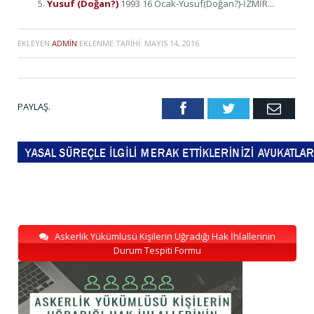
Yusuf (Doğan?)
1993 16 Ocak-Yusuf(Doğan?)-İZMİR...
EKLEYEN
ADMIN
EKLENME TARIHI:
MAYIS 14, 2016
PAYLAŞ.
Facebook
Twitter
Emai
Askerlik Yükümlüsü Kişilerin Uğradığı Hak İhlallerinin
Durum Tespiti Formu