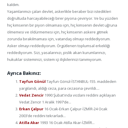
kaldım.
Yaşamlarımızı çalan devlet, askerlikle beraber bizi istedikleri
doğrultuda harcayabileceği birer piyona çeviriyor. Ve bu yüzden
hiç kimsenin bir piyon olmaması için, hiç kimsenin devlet uğruna
ölmemesi ve öldürmemesi için, hiç kimsenin askere gitmek
zorunda bırakılmaması için, vatandaş olmayı reddediyorum.
Asker olmayı reddediyorum. Örgütlenen toplumsal erkekliği
reddediyorum. Sizi, yasalarınızı, pislik akan kurumlarınızı,
hukuklar sisteminizi, sistem içi ilişkilerinizi tanımıyorum.
Ayrıca Bakınız:
Tayfun Gönül
Tayfun Gönül-İSTANBUL-155. maddeden
yargılandı, aldığı ceza, para cezasına çevrildi....
Vedat Zencir
1990 Şubat'ında vicdani reddini açıklayan
Vedat Zencir 1 Aralık 1997’de...
Erkan Çalpur
16 Ocak-Erkan Çalpur-İZMİR-24 Ocak
2003’de reddini tekrarladı...
Atilla Akar
1993 16 Ocak-Atilla Akar-İZMİR...