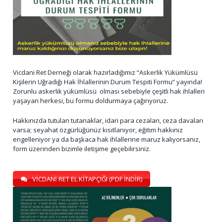
Vicdani Ret Derneği olarak hazırladığımız “Askerlik Yükümlüsü
Kişilerin Uğradığı Hak İhlallerinin Durum Tespiti Formu” yayında!
Zorunlu askerlik yükümlüsü olması sebebiyle çeşitli hak ihlalleri
yaşayan herkesi, bu formu doldurmaya çağırıyoruz.
Hakkınızda tutulan tutanaklar, idari para cezaları, ceza davaları
varsa; seyahat özgürlüğünüz kısıtlanıyor, eğitim hakkınız
engelleniyor ya da başkaca hak ihlallerine maruz kalıyorsanız,
form üzerinden bizimle iletişime geçebilirsiniz.
VİCDANİ RET EL KİTAPÇIĞI (PDF İNDİR)