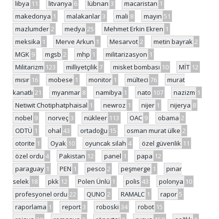
libya
11
litvanya
6
lübnan
3
macaristan
1
makedonya
1
malakanlar
3
mali
8
mayın
51
mazlumder
2
medya
25
Mehmet Erkin Ekren
1
meksika
1
Merve Arkun
1
Mesarvot
2
metin bayrak
2
MGK
9
mgsb
2
mhp
1
militarizasyon
1
Militarizm
123
milliyetçilik
7
misket bombası
10
MİT
12
mısır
16
mobese
1
monitor
1
mülteci
76
murat
kanatlı
21
myanmar
8
namibya
1
nato
107
nazizm
1
Netiwit Chotiphatphaisal
1
newroz
1
nijer
1
nijerya
8
nobel
9
norveç
3
nükleer
113
OAC
9
obama
2
ODTÜ
1
ohal
43
ortadoğu
15
osman murat ülke
2
otorite
1
Oyak
10
oyuncak silah
4
özel güvenlik
11
özel ordu
4
Pakistan
12
panel
1
papa
12
paraguay
1
PEN
1
pesco
2
peşmerge
1
pınar
selek
18
pkk
12
Polen Ünlü
1
polis
43
polonya
10
profesyonel ordu
22
QUNO
2
RAMALC
1
rapor
5
raporlama
1
report
3
roboski
34
robot
15