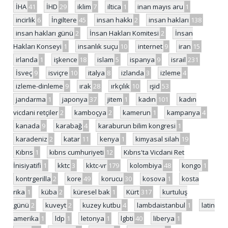
İHA
41
İHD
29
iklim
7
iltica
1
inan mayıs aru
1
incirlik
6
İngiltere
45
insan hakkı
2
insan hakları
138
insan hakları günü
2
İnsan Hakları Komitesi
2
İnsan
Hakları Konseyi
1
insanlık suçu
10
internet
9
iran
15
irlanda
1
işkence
18
islam
5
ispanya
9
israil
231
İsveç
9
isviçre
10
italya
8
izlanda
3
izleme
4
izleme-dinleme
9
ırak
28
ırkçılık
10
ışid
53
jandarma
1
japonya
37
jitem
1
kadın
101
kadın
vicdani retçiler
2
kamboçya
2
kamerun
1
kampanya
4
kanada
9
karabağ
4
karaburun bilim kongresi
1
karadeniz
2
katar
11
kenya
1
kimyasal silah
19
Kıbrıs
1
kıbrıs cumhuriyeti
12
Kıbrıs'ta Vicdani Ret
İnisiyatifi
1
kktc
3
kktc-vr
179
kolombiya
48
kongo
1
kontrgerilla
2
kore
49
korucu
30
kosova
1
kosta
rika
1
küba
2
küresel bak
1
Kürt
317
kurtuluş
günü
2
kuveyt
2
kuzey kutbu
4
lambdaistanbul
1
latin
amerika
1
ldp
1
letonya
1
lgbti
40
liberya
1