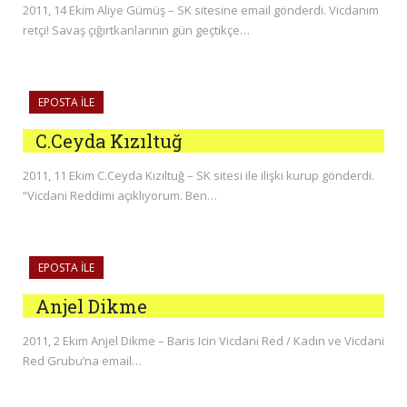
2011, 14 Ekim Aliye Gümüş – SK sitesine email gönderdi. Vicdanım
retçi! Savaş çığırtkanlarının gün geçtikçe…
EPOSTA ILE
C.Ceyda Kızıltuğ
2011, 11 Ekim C.Ceyda Kızıltuğ – SK sitesi ile ilişki kurup gönderdi.
“Vicdani Reddimi açıklıyorum. Ben…
EPOSTA ILE
Anjel Dikme
2011, 2 Ekim Anjel Dikme – Baris Icin Vicdani Red / Kadın ve Vicdani
Red Grubu’na email…