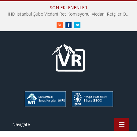
SON EKLENENLER
İHD İstanbul Şube Vicdani Ret Komisyonu: Vicdani Retçiler Olarak Destek İçin Buradayız!
RSS
Facebook
Twitter
Navigate