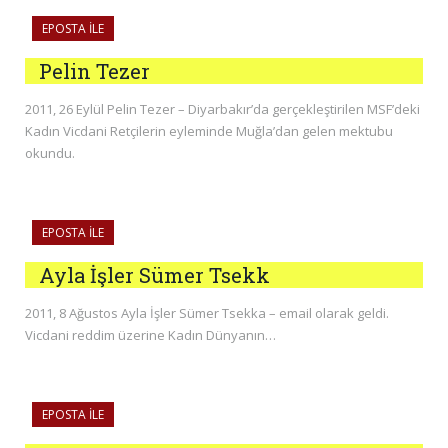
EPOSTA ILE
Pelin Tezer
2011, 26 Eylül Pelin Tezer – Diyarbakır’da gerçekleştirilen MSF’deki
Kadın Vicdani Retçilerin eyleminde Muğla’dan gelen mektubu
okundu.
EPOSTA ILE
Ayla İşler Sümer Tsekk
2011, 8 Ağustos Ayla İşler Sümer Tsekka – email olarak geldi.
Vicdani reddim üzerine Kadın Dünyanın…
EPOSTA ILE