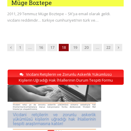
Müge Boztepe
2011, 29 Temmuz Müge Boztepe – SK’ya email olarak geldi.
vicdani reddimdir… türkiye cumhuriyeti’nin türk ve…
Previous
Next
1
…
16
17
18
19
20
…
22
Vicdani Retçilerin ve Zorunlu Askerlik Yükümlüsü
Kişilerin Uğradığı Hak İhlallerinin Durum Tespiti Formu