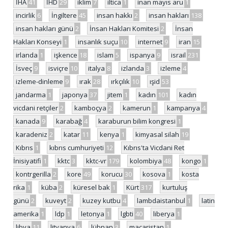
İHA
41
İHD
29
iklim
7
iltica
1
inan mayıs aru
1
incirlik
6
İngiltere
45
insan hakkı
2
insan hakları
138
insan hakları günü
2
İnsan Hakları Komitesi
2
İnsan
Hakları Konseyi
1
insanlık suçu
10
internet
9
iran
15
irlanda
1
işkence
18
islam
5
ispanya
9
israil
231
İsveç
9
isviçre
10
italya
8
izlanda
3
izleme
4
izleme-dinleme
9
ırak
28
ırkçılık
10
ışid
53
jandarma
1
japonya
37
jitem
1
kadın
101
kadın
vicdani retçiler
2
kamboçya
2
kamerun
1
kampanya
4
kanada
9
karabağ
4
karaburun bilim kongresi
1
karadeniz
2
katar
11
kenya
1
kimyasal silah
19
Kıbrıs
1
kıbrıs cumhuriyeti
12
Kıbrıs'ta Vicdani Ret
İnisiyatifi
1
kktc
3
kktc-vr
179
kolombiya
48
kongo
1
kontrgerilla
2
kore
49
korucu
30
kosova
1
kosta
rika
1
küba
2
küresel bak
1
Kürt
317
kurtuluş
günü
2
kuveyt
2
kuzey kutbu
4
lambdaistanbul
1
latin
amerika
1
ldp
1
letonya
1
lgbti
40
liberya
1
libya
11
litvanya
6
lübnan
3
macaristan
1