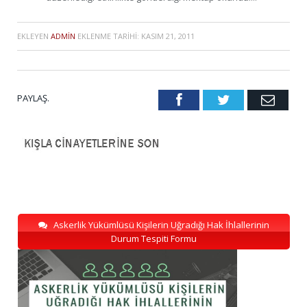
EKLEYEN
ADMIN
EKLENME TARIHI:
KASIM 21, 2011
PAYLAŞ.
Facebook
Twitter
Emai
Askerlik Yükümlüsü Kişilerin Uğradığı Hak İhlallerinin
Durum Tespiti Formu