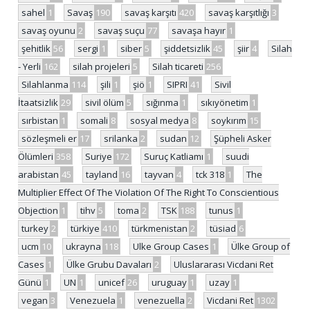
sahel
1
Savaş
190
savaş karşıtı
420
savaş karşıtlığı
3
savaş oyunu
2
savaş suçu
77
savaşa hayır
1
şehitlik
56
sergi
1
siber
5
şiddetsizlik
45
şiir
4
Silah
- Yerli
162
silah projeleri
5
Silah ticareti
256
Silahlanma
114
şili
1
şiö
1
SIPRI
41
Sivil
İtaatsizlik
29
sivil ölüm
5
sığınma
1
sıkıyönetim
1
sırbistan
1
somali
8
sosyal medya
8
soykırım
15
sözleşmeli er
17
srilanka
2
sudan
12
Şüpheli Asker
Ölümleri
358
Suriye
172
Suruç Katliamı
1
suudi
arabistan
45
tayland
16
tayvan
4
tck 318
1
The
Multiplier Effect Of The Violation Of The Right To Conscientious
Objection
1
tihv
5
toma
2
TSK
188
tunus
1
turkey
2
türkiye
410
türkmenistan
2
tüsiad
6
ucm
10
ukrayna
118
Ulke Group Cases
1
Ülke Group of
Cases
1
Ülke Grubu Davaları
2
Uluslararası Vicdani Ret
Günü
1
UN
1
unicef
26
uruguay
1
uzay
1
vegan
3
Venezuela
1
venezuella
2
Vicdani Ret
1302