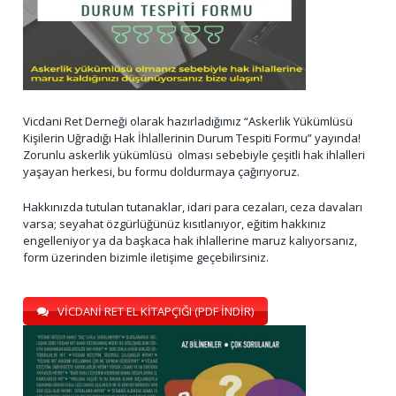
Vicdani Ret Derneği olarak hazırladığımız “Askerlik Yükümlüsü
Kişilerin Uğradığı Hak İhlallerinin Durum Tespiti Formu” yayında!
Zorunlu askerlik yükümlüsü olması sebebiyle çeşitli hak ihlalleri
yaşayan herkesi, bu formu doldurmaya çağırıyoruz.
Hakkınızda tutulan tutanaklar, idari para cezaları, ceza davaları
varsa; seyahat özgürlüğünüz kısıtlanıyor, eğitim hakkınız
engelleniyor ya da başkaca hak ihlallerine maruz kalıyorsanız,
form üzerinden bizimle iletişime geçebilirsiniz.
VİCDANİ RET EL KİTAPÇIĞI (PDF İNDİR)