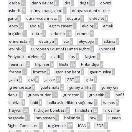
darbe
76
derin devlet
10
din
3
doğa
10
dövizli
askerlik
7
dünya barış günü
1
dünya vicdani retçiler
günü
2
dürzi vicdani retçi
3
duyuru
1
e-devlet
1
ebco
64
ebola
1
eğitim zayiatı
1
ekoloji
3
emek
örgütleri
1
eritre
1
erkeklik
18
ermeni
5
ermenistan
5
estonya
2
eta
5
etiyopya
4
Etkiniz
1
etkinlik
1
European Court of Human Rights
1
Evrensel
Periyodik İnceleme
2
ezidi
1
fas
1
faşizm
4
feminizm
2
filipinler
6
filistin
36
Finlandiya
9
fransa
37
frontex
1
garnizon kent
1
gayrimüslim
7
gaza
1
gazi
6
gazze
13
GBT
86
gıda
1
greenpeace
1
guatemala
2
güney afrika
1
güney çin
denizi
3
güney sudan
16
gürcistan
2
güvenlik
35
hafif
silahlar
3
haiti
1
halkı askerlikten soğutma
1
hamas
2
hayvan
20
hidrojen bombası
3
hindistan
12
hirosima-
nagasaki
16
hırvatistan
1
hollanda
5
hrw
31
Human
Rights Committee
1
iç güvenlik
67
ICAN
3
IFOR
2