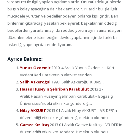
vicdani ret ile ilgili yapılan açıklamalardır. Önümüzdeki günlerde
bu işin kolaylaşacağına dair beklentilerdir. Yıllardır bu işle ilgili
mücadele yürüten ve bedeller ödeyen onlarca kişi içindir. Ben
birilerinin çıkaracağı yasaları bekleyerek başkalarının ödediği
bedellerden yararlanmayı da reddediyorum aynı zamanda yeni
düzenlemelerle istemediğim devlet yapılarının içinde farklı bir
askerliği yapmayı da reddediyorum.
Ayrıca Bakınız:
Yunus Özdemir
2010, 4 Aralık Yunus Özdemir – Kürt
Vicdani Red Hareketinin aktivistlerinden ...
Salih Askeroğul
1993, Salih Askeroğul KIBRIS...
Hasan Hüseyin Şehriban Karabulut
2013 27
Aralık Hasan Hüseyin Şehriban Karabulut – Boğaziçi
Üniversitesi’ndeki etkinlikte gönderdiği...
Nilay AKKURT
2013 01 Aralık Nilay AKKURT – VR-DER’in
düzenlediği etkinlikte gönderdiği mektup okundu....
Gamze Kızıltaş
2013 01 Aralık Gamze Kızıltaş – VR-DER’in
düzenlediği etkinlikte gönderdiği mektup okundu....