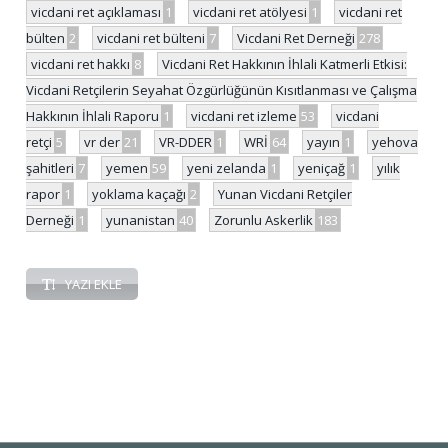
vicdani ret açıklaması
1
vicdani ret atölyesi
1
vicdani ret
bülten
2
vicdani ret bülteni
7
Vicdani Ret Derneği
278
vicdani ret hakkı
8
Vicdani Ret Hakkının İhlali Katmerli Etkisi:
Vicdani Retçilerin Seyahat Özgürlüğünün Kısıtlanması ve Çalışma
Hakkının İhlali Raporu
1
vicdani ret izleme
53
vicdani
retçi
5
vr der
21
VR-DDER
1
WRİ
64
yayın
1
yehova
şahitleri
7
yemen
59
yeni zelanda
1
yeniçağ
1
yılık
rapor
1
yoklama kaçağı
2
Yunan Vicdani Retçiler
Derneği
1
yunanistan
40
Zorunlu Askerlik
183
YAZI EKLE