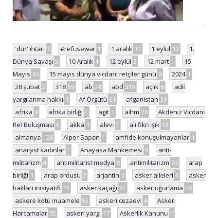
'dur' ihtarı
3
#refusewar
1
1 aralık
11
1 eylül
12
1.
Dünya Savaşı
5
10 Aralık
1
12 eylül
3
12 mart
1
15
Mayıs
44
15 mayıs dünya vicdani retçiler günü
6
2024
1
28 şubat
2
318
59
ab
24
abd
319
açlık
6
adil
yargılanma hakkı
1
Af Örgütü
61
afganistan
31
afrika
9
afrika birliği
1
agit
1
aihm
26
Akdeniz Vicdani
Ret Buluşması
6
akka
1
alevi
1
ali fikri ışık
13
almanya
128
Alper Sapan
1
amfide konuşulmayanlar
1
anarşist kadınlar
1
Anayasa Mahkemesi
4
anti-
militarizm
4
antimilitarist medya
8
antimilitarizm
97
arap
birliği
1
arap ordusu
2
arjantin
1
asker aileleri
1
asker
hakları inisiyatifi
15
asker kaçağı
31
asker uğurlama
18
askere kötü muamele
55
askeri cezaevi
4
Askeri
Harcamalar
92
askeri yargı
17
Askerlik Kanunu
1