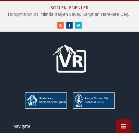
SON EKLENENLER
Hiroşima’nın 81. Yılında İtalyan Savaş Karşıtları Harekete Geçti: “Hatırlamak yeterli değil”
RSS
Facebook
Twitter
Navigate