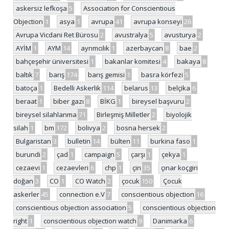
askersiz lefkoşa
5
Association for Conscientious
Objection
1
asya
1
avrupa
41
avrupa konseyi
26
Avrupa Vicdani Ret Bürosu
2
avustralya
5
avusturya
2
AYİM
1
AYM
14
ayrımcılık
1
azerbaycan
8
bae
2
bahçeşehir üniversitesi
1
bakanlar komitesi
4
bakaya
8
baltık
7
barış
174
barış gemisi
1
basra körfezi
5
batoça
1
Bedelli Askerlik
114
belarus
13
belçika
6
beraat
1
biber gazı
8
BİKG
1
bireysel başvuru
2
bireysel silahlanma
71
Birleşmiş Milletler
2
biyolojik
silah
1
bm
172
bolivya
2
bosna hersek
2
Bulgaristan
3
bulletin
14
bülten
11
burkina faso
1
burundi
2
çad
1
campaign
5
çarşı
1
çekya
1
cezaevi
1
cezaevleri
6
chp
1
çin
35
çınar koçgiri
doğan
3
CO
1
CO Watch
2
çocuk
150
Çocuk
askerler
45
connection e.V
7
conscientious objection
16
conscientious objection association
5
conscientious objection
right
1
conscientious objection watch
9
Danimarka
6