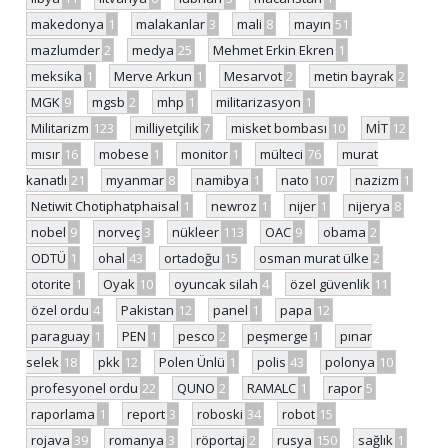
makedonya
1
malakanlar
3
mali
8
mayın
51
mazlumder
2
medya
25
Mehmet Erkin Ekren
1
meksika
1
Merve Arkun
1
Mesarvot
2
metin bayrak
2
MGK
9
mgsb
2
mhp
1
militarizasyon
1
Militarizm
123
milliyetçilik
7
misket bombası
10
MİT
12
mısır
16
mobese
1
monitor
1
mülteci
76
murat
kanatlı
21
myanmar
8
namibya
1
nato
107
nazizm
1
Netiwit Chotiphatphaisal
1
newroz
1
nijer
1
nijerya
8
nobel
9
norveç
3
nükleer
113
OAC
9
obama
2
ODTÜ
1
ohal
43
ortadoğu
15
osman murat ülke
2
otorite
1
Oyak
10
oyuncak silah
4
özel güvenlik
11
özel ordu
4
Pakistan
12
panel
1
papa
12
paraguay
1
PEN
1
pesco
2
peşmerge
1
pınar
selek
18
pkk
12
Polen Ünlü
1
polis
43
polonya
10
profesyonel ordu
22
QUNO
2
RAMALC
1
rapor
5
raporlama
1
report
3
roboski
34
robot
15
rojava
39
romanya
3
röportaj
2
rusya
150
sağlık
1