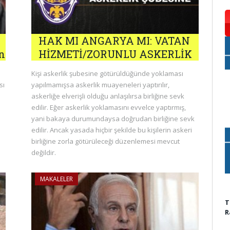
HAK MI ANGARYA MI: VATAN
HİZMETİ/ZORUNLU ASKERLİK
n
Kişi askerlik şubesine götürüldüğünde yoklaması
yapılmamışsa askerlik muayeneleri yaptırılır,
sı
askerliğe elverişli olduğu anlaşılırsa birliğine sevk
edilir. Eğer askerlik yoklamasını evvelce yaptırmış,
yani bakaya durumundaysa doğrudan birliğine sevk
edilir. Ancak yasada hiçbir şekilde bu kişilerin askeri
birliğine zorla götürüleceği düzenlemesi mevcut
değildir.
MAKALELER
T
R