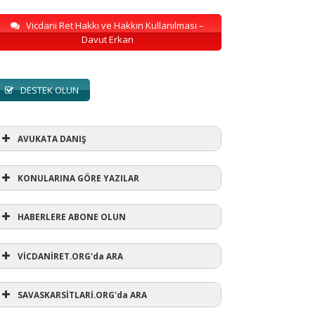
Vicdani Ret Hakkı ve Hakkın Kullanılması –
Davut Erkan
DESTEK OLUN
AVUKATA DANIŞ
KONULARINA GÖRE YAZILAR
HABERLERE ABONE OLUN
KONULARINA GÖRE YAZILAR
VİCDANİRET.ORG'da ARA
AVUKATA DANIŞ
(1)
SAVASKARSİTLARİ.ORG'da ARA
refusewar
(3)
ur' ihtarı