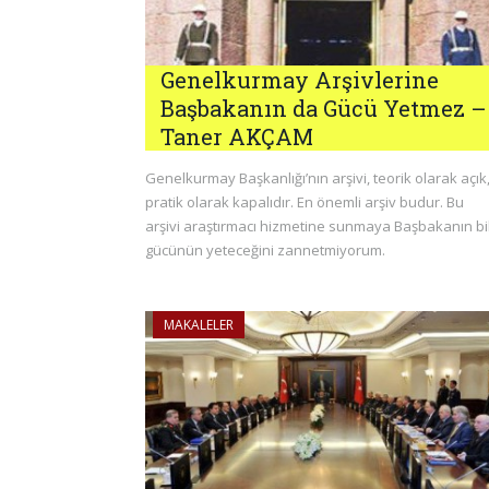
Genelkurmay Arşivlerine
Başbakanın da Gücü Yetmez –
Taner AKÇAM
Genelkurmay Başkanlığı’nın arşivi, teorik olarak açık
pratik olarak kapalıdır. En önemli arşiv budur. Bu
arşivi araştırmacı hizmetine sunmaya Başbakanın bi
gücünün yeteceğini zannetmiyorum.
MAKALELER