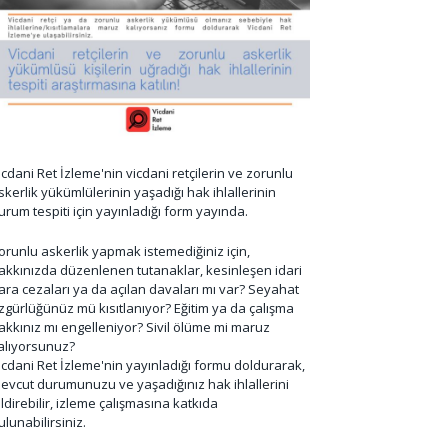
icdani Ret İzleme'nin vicdani retçilerin ve zorunlu
skerlik yükümlülerinin yaşadığı hak ihlallerinin
urum tespiti için yayınladığı form yayında.
orunlu askerlik yapmak istemediğiniz için,
akkınızda düzenlenen tutanaklar, kesinleşen idari
ara cezaları ya da açılan davaları mı var? Seyahat
zgürlüğünüz mü kısıtlanıyor? Eğitim ya da çalışma
akkınız mı engelleniyor? Sivil ölüme mi maruz
alıyorsunuz?
icdani Ret İzleme'nin yayınladığı formu doldurarak,
evcut durumunuzu ve yaşadığınız hak ihlallerini
ildirebilir, izleme çalışmasına katkıda
ulunabilirsiniz.