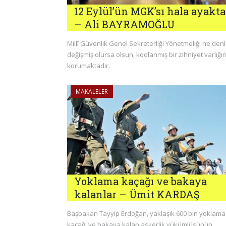
12 Eylül’ün MGK’sı hala ayakta
– Ali BAYRAMOĞLU
Millî Güvenlik Genel Sekreterliği Yönetmeliği ne denl
değişmiş olursa olsun, kodlanmış bir zihniyet varlığın
korumaktadır.
MAKALELER
Yoklama kaçağı ve bakaya
kalanlar – Ümit KARDAŞ
Başbakan Tayyip Erdoğan, yaklaşık 600 bin yoklama
kaçağı ve bakaya kalan askerlik yükümlüsünün