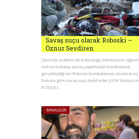
Savaş suçu olarak Roboski –
Öznur Sevdiren
İçlerinde sivillerin de bulunduğu bilinmesine rağme
sivil ve muharip ayrımı yapılmadan bombalama
gerçekleştiği için Roboski bombalaması uluslararası
hukuka göre savaş suçu teşkil eder (UCM Statüsü m
8 /2(c) (i) ).
MAKALELER