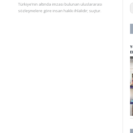
1
Türkiye’nin altında imzası bulunan uluslararası
1
sözleşmelere göre insan hakkı ihlalidir; suçtur.
1
1
1
1
1
1
Y
2
E
3
2
a
a
a
a
a
af
A
ag
a
A
a
a
al