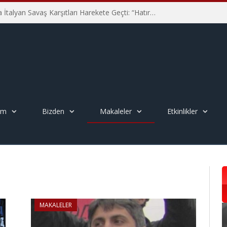
Hiroşima’nın 81. Yılında İtalyan Savaş Karşıtları Harekete Geçti: “Hatırlamak yeterli değil”
em
Bizden
Makaleler
Etkinlikler
MAKALELER