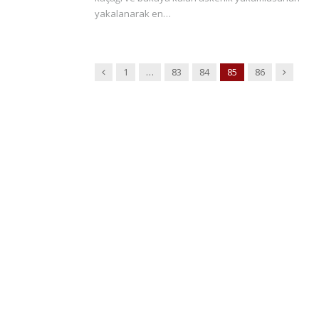
yakalanarak en…
Previous
Next
1
…
83
84
85
86