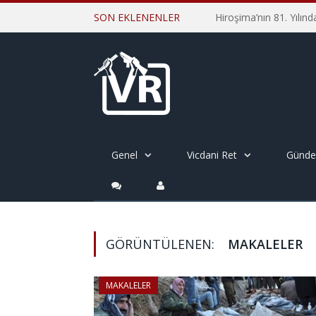
SON EKLENENLER
Genel
Vicdani Ret
Günd
GÖRÜNTÜLENEN:
MAKALELER
MAKALELER