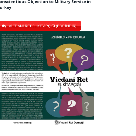
onscientious Objection to Military Service in
urkey
VİCDANİ RET EL KİTAPÇIĞI (PDF İNDİR)