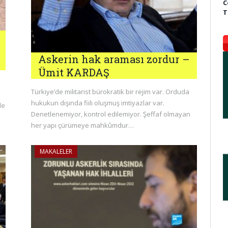
C
T
Askerin hak araması zordur –
Ümit KARDAŞ
,
Türkiye’de militarist bürokratik bir rejim var. Orduda
hukukun dışında fiili oluşmuş imtiyazlar var.
le
Denetlenemiyor, kontrol edilemiyor. Şeffaf olmayan
her yapı çürümeye mahkûmdur…
MAKALELER