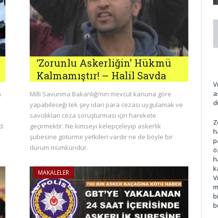
‘Zorunlu Askerliğin’ Hükmü
Kalmamıştır! – Halil Savda
V
a
n
Milli Savunma Bakanlığı’nın mevcut kanuna göre
d
yapabileceği tek şey idari para cezası uygulamak ve
savcılıkları ceza soruşturması için harekete
Z
d.
geçirmektir. Ne kimseyi kelepçeleyip askerlik
h
şubesine götürme yetkileri vardır ne de böyle bir
p
durum mümkündür.
ö
h
k
MAKALELER
V
m
b
b