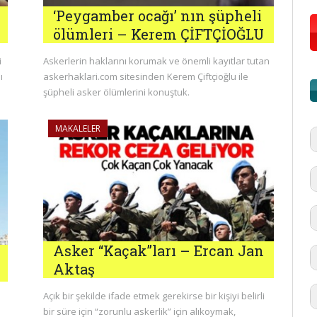
‘Peygamber ocağı’ nın şüpheli
ölümleri – Kerem ÇİFTÇİOĞLU
i
Askerlerin haklarını korumak ve önemli kayıtlar tutan
ı
askerhaklari.com sitesinden Kerem Çiftçioğlu ile
şüpheli asker ölümlerini konuştuk.
MAKALELER
Asker “Kaçak”ları – Ercan Jan
Aktaş
Açık bir şekilde ifade etmek gerekirse bir kişiyi belirli
#
bir süre için “zorunlu askerlik” için alıkoymak,
'd