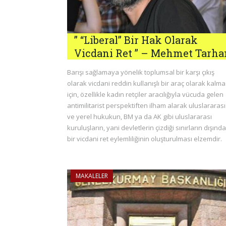
” “Liberal” Bir Hak Olarak
Vicdani Ret ” – Mehmet Tarha
Barışı sağlamaya yönelik toplumsal bir karşı çıkış
olarak vicdani reddin kullanışlı bir araç olarak kalma
için, özellikle kadın retçiler aracılığıyla vücuda gelen
antimilitarist perspektiften ilham alarak uluslararası
ve yerel hukukun, BM ya da AK gibi uluslararası
kuruluşların, yani devletlerin çizdiği sınırların dışında
bir vicdani ret eylemliliğinin oluşturulması elzemdir.
MAKALELER