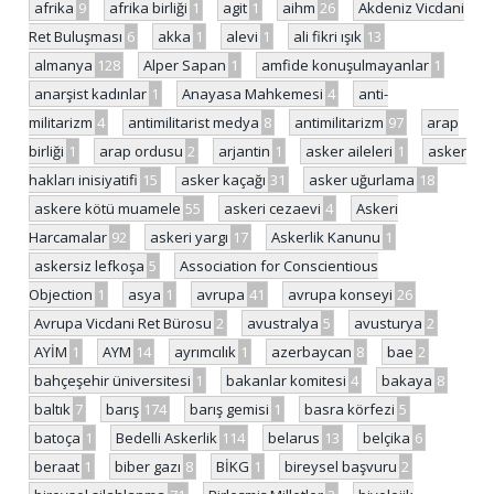
afrika
9
afrika birliği
1
agit
1
aihm
26
Akdeniz Vicdani
Ret Buluşması
6
akka
1
alevi
1
ali fikri ışık
13
almanya
128
Alper Sapan
1
amfide konuşulmayanlar
1
anarşist kadınlar
1
Anayasa Mahkemesi
4
anti-
militarizm
4
antimilitarist medya
8
antimilitarizm
97
arap
birliği
1
arap ordusu
2
arjantin
1
asker aileleri
1
asker
hakları inisiyatifi
15
asker kaçağı
31
asker uğurlama
18
askere kötü muamele
55
askeri cezaevi
4
Askeri
Harcamalar
92
askeri yargı
17
Askerlik Kanunu
1
askersiz lefkoşa
5
Association for Conscientious
Objection
1
asya
1
avrupa
41
avrupa konseyi
26
Avrupa Vicdani Ret Bürosu
2
avustralya
5
avusturya
2
AYİM
1
AYM
14
ayrımcılık
1
azerbaycan
8
bae
2
bahçeşehir üniversitesi
1
bakanlar komitesi
4
bakaya
8
baltık
7
barış
174
barış gemisi
1
basra körfezi
5
batoça
1
Bedelli Askerlik
114
belarus
13
belçika
6
beraat
1
biber gazı
8
BİKG
1
bireysel başvuru
2