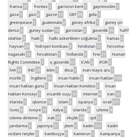
fransa
37
frontex
1
garnizon kent
1
gayrimüslim
7
gaza
1
gazi
6
gazze
13
GBT
86
gıda
1
greenpeace
1
guatemala
2
güney afrika
1
güney çin
denizi
3
güney sudan
16
gürcistan
2
güvenlik
35
hafif
silahlar
3
haiti
1
halkı askerlikten soğutma
1
hamas
2
hayvan
20
hidrojen bombası
3
hindistan
12
hirosima-
nagasaki
15
hırvatistan
1
hollanda
5
hrw
31
Human
Rights Committee
1
iç güvenlik
67
ICAN
3
IFOR
2
İHA
41
İHD
29
iklim
7
iltica
1
inan mayıs aru
1
incirlik
6
İngiltere
45
insan hakkı
2
insan hakları
138
insan hakları günü
2
İnsan Hakları Komitesi
2
İnsan
Hakları Konseyi
1
insanlık suçu
10
internet
9
iran
15
irlanda
1
işkence
18
islam
5
ispanya
9
israil
231
İsveç
9
isviçre
10
italya
7
izlanda
3
izleme
4
izleme-dinleme
9
ırak
28
ırkçılık
10
ışid
53
jandarma
1
japonya
37
jitem
1
kadın
101
kadın
vicdani retçiler
2
kamboçya
2
kamerun
1
kampanya
4