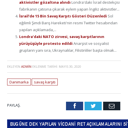
aktivistler gözaltına alındı
Londra'daki İsrail destekçisi
fabrikanın çatısına çıkarak eylem yapan İngiliz aktivistler...
İsrail’de 15 Bin Savaş Karşıtı Gösteri Düzenledi
Sol
eğilimli Şimdi Barış Hareketi'nin resmi Twitter hesabından
yapılan açıklamada,...
Londra’daki NATO zirvesi, savaş karşıtlarının
yürüyüşüyle protesto edildi
Anarşist ve sosyalist
grupların yanı sıra, Ukraynalılar, Filistinliler başta olmak...
EKLEYEN
ADMIN
EKLENME TARIHI:
MAYIS 30, 2020
Danimarka
savaş karşıtı
PAYLAŞ.
Facebook
Twitter
Emai