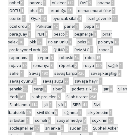
nobel
9
norveç
3
nükleer
112
OAC
9
obama
2
ODTÜ
1
ohal
43
ortadoğu
15
osman murat ülke
2
otorite
1
Oyak
10
oyuncak silah
4
özel güvenlik
11
özel ordu
4
Pakistan
12
panel
1
papa
12
paraguay
1
PEN
1
pesco
2
peşmerge
1
pınar
selek
18
pkk
12
Polen Ünlü
1
polis
43
polonya
10
profesyonel ordu
22
QUNO
2
RAMALC
1
rapor
5
raporlama
1
report
3
roboski
34
robot
15
rojava
39
romanya
3
röportaj
2
rusya
150
sağlık
1
sahel
1
Savaş
190
savaş karşıtı
420
savaş karşıtlığı
3
savaş oyunu
2
savaş suçu
77
savaşa hayır
1
şehitlik
56
sergi
1
siber
5
şiddetsizlik
45
şiir
4
Silah
- Yerli
162
silah projeleri
5
Silah ticareti
256
Silahlanma
114
şili
1
şiö
1
SIPRI
41
Sivil
İtaatsizlik
29
sivil ölüm
5
sığınma
1
sıkıyönetim
1
sırbistan
1
somali
8
sosyal medya
8
soykırım
15
sözleşmeli er
17
srilanka
2
sudan
12
Şüpheli Asker