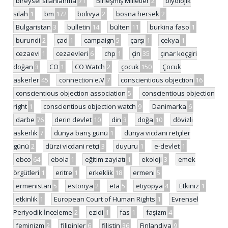
bireysel silahlanma
71
Birleşmiş Milletler
2
biyolojik
silah
1
bm
172
bolivya
2
bosna hersek
2
Bulgaristan
3
bulletin
14
bülten
11
burkina faso
1
burundi
2
çad
1
campaign
5
çarşı
1
çekya
1
cezaevi
1
cezaevleri
6
chp
1
çin
35
çınar koçgiri
doğan
3
CO
1
CO Watch
2
çocuk
150
Çocuk
askerler
45
connection e.V
7
conscientious objection
16
conscientious objection association
5
conscientious objection
right
1
conscientious objection watch
9
Danimarka
6
darbe
76
derin devlet
10
din
3
doğa
10
dövizli
askerlik
7
dünya barış günü
1
dünya vicdani retçiler
günü
2
dürzi vicdani retçi
3
duyuru
1
e-devlet
1
ebco
64
ebola
1
eğitim zayiatı
1
ekoloji
3
emek
örgütleri
1
eritre
1
erkeklik
18
ermeni
5
ermenistan
5
estonya
2
eta
5
etiyopya
4
Etkiniz
1
etkinlik
1
European Court of Human Rights
1
Evrensel
Periyodik İnceleme
2
ezidi
1
fas
1
faşizm
4
feminizm
2
filipinler
6
filistin
36
Finlandiya
9