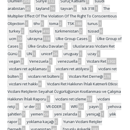
Ölümleri
358
Suriye
172
Suruç Katliamı
1
suudi
arabistan
45
tayland
16
tayvan
4
tck 318
1
The
Multiplier Effect Of The Violation Of The Right To Conscientious
Objection
1
tihv
5
toma
2
TSK
188
tunus
1
turkey
2
türkiye
410
türkmenistan
2
tüsiad
6
ucm
10
ukrayna
118
Ulke Group Cases
1
Ülke Group of
Cases
1
Ülke Grubu Davaları
2
Uluslararası Vicdani Ret
Günü
1
UN
1
unicef
26
uruguay
1
uzay
1
vegan
3
Venezuela
1
venezuella
2
Vicdani Ret
1302
vicdani ret açıklaması
1
vicdani ret atölyesi
1
vicdani ret
bülten
2
vicdani ret bülteni
7
Vicdani Ret Derneği
278
vicdani ret hakkı
8
Vicdani Ret Hakkının İhlali Katmerli Etkisi:
Vicdani Retçilerin Seyahat Özgürlüğünün Kısıtlanması ve Çalışma
Hakkının İhlali Raporu
1
vicdani ret izleme
53
vicdani
retçi
5
vr der
21
VR-DDER
1
WRİ
64
yayın
1
yehova
şahitleri
7
yemen
59
yeni zelanda
1
yeniçağ
1
yılık
rapor
1
yoklama kaçağı
2
Yunan Vicdani Retçiler
Derneği
1
yunanistan
40
Zorunlu Askerlik
183