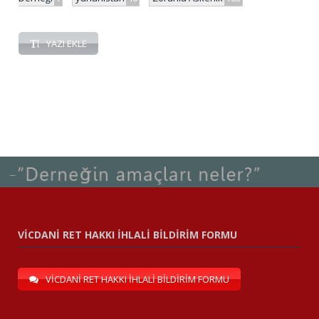
YAZI EKLE
VİCDANİ RET HAKKI İHLALİ BİLDİRİM FORMU
VİCDANİ RET HAKKI İHLALİ BİLDİRİM FORMU