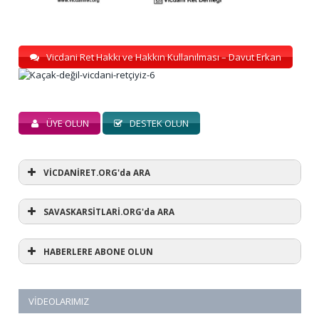
Vicdani Ret Hakkı ve Hakkın Kullanılması – Davut Erkan
ÜYE OLUN
DESTEK OLUN
VİCDANİRET.ORG'da ARA
SAVASKARSİTLARİ.ORG'da ARA
HABERLERE ABONE OLUN
VIDEOLARIMIZ