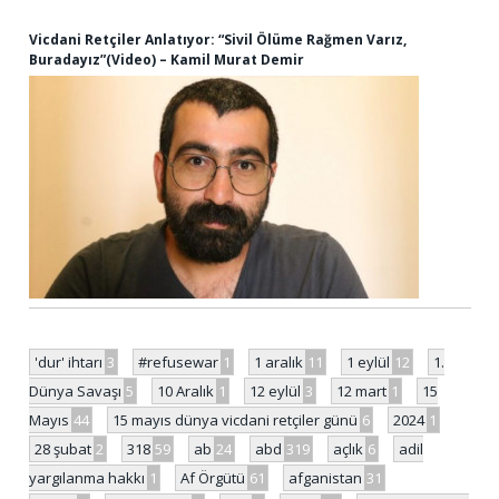
Vicdani Retçiler Anlatıyor: “Sivil Ölüme Rağmen Varız,
Buradayız”(Video) – Kamil Murat Demir
'dur' ihtarı
3
#refusewar
1
1 aralık
11
1 eylül
12
1.
Dünya Savaşı
5
10 Aralık
1
12 eylül
3
12 mart
1
15
Mayıs
44
15 mayıs dünya vicdani retçiler günü
6
2024
1
28 şubat
2
318
59
ab
24
abd
319
açlık
6
adil
yargılanma hakkı
1
Af Örgütü
61
afganistan
31