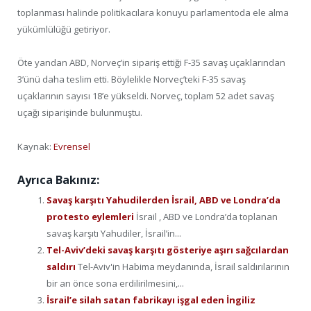
toplanması halinde politikacılara konuyu parlamentoda ele alma
yükümlülüğü getiriyor.
Öte yandan ABD, Norveç’in sipariş ettiği F-35 savaş uçaklarından
3’ünü daha teslim etti. Böylelikle Norveç’teki F-35 savaş
uçaklarının sayısı 18’e yükseldi. Norveç, toplam 52 adet savaş
uçağı siparişinde bulunmuştu.
Kaynak:
Evrensel
Ayrıca Bakınız:
Savaş karşıtı Yahudilerden İsrail, ABD ve Londra’da
protesto eylemleri
İsrail , ABD ve Londra’da toplanan
savaş karşıtı Yahudiler, İsrail’in...
Tel-Aviv’deki savaş karşıtı gösteriye aşırı sağcılardan
saldırı
Tel-Aviv'in Habima meydanında, İsrail saldırılarının
bir an önce sona erdilirilmesini,...
İsrail’e silah satan fabrikayı işgal eden İngiliz