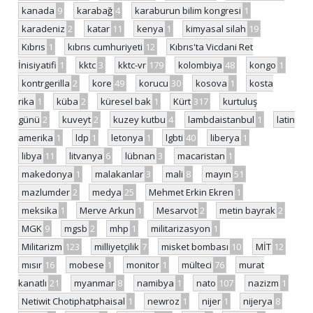
kanada
9
karabağ
4
karaburun bilim kongresi
1
karadeniz
2
katar
11
kenya
1
kimyasal silah
19
Kıbrıs
1
kıbrıs cumhuriyeti
12
Kıbrıs'ta Vicdani Ret
İnisiyatifi
1
kktc
3
kktc-vr
179
kolombiya
48
kongo
1
kontrgerilla
2
kore
49
korucu
30
kosova
1
kosta
rika
1
küba
2
küresel bak
1
Kürt
317
kurtuluş
günü
2
kuveyt
2
kuzey kutbu
4
lambdaistanbul
1
latin
amerika
1
ldp
1
letonya
1
lgbti
40
liberya
1
libya
11
litvanya
6
lübnan
3
macaristan
1
makedonya
1
malakanlar
3
mali
8
mayın
51
mazlumder
2
medya
25
Mehmet Erkin Ekren
1
meksika
1
Merve Arkun
1
Mesarvot
2
metin bayrak
2
MGK
9
mgsb
2
mhp
1
militarizasyon
1
Militarizm
123
milliyetçilik
7
misket bombası
10
MİT
12
mısır
16
mobese
1
monitor
1
mülteci
76
murat
kanatlı
21
myanmar
8
namibya
1
nato
107
nazizm
1
Netiwit Chotiphatphaisal
1
newroz
1
nijer
1
nijerya
8