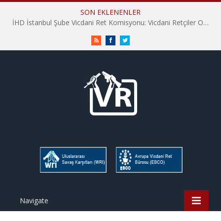
SON EKLENENLER
İHD İstanbul Şube Vicdani Ret Komisyonu: Vicdani Retçiler Olarak Destek İçin Buradayız!
RSS
Facebook
Twitter
Navigate