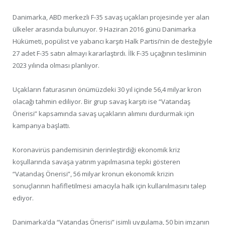
Danimarka, ABD merkezli F-35 savaş uçakları projesinde yer alan
ülkeler arasında bulunuyor. 9 Haziran 2016 günü Danimarka
Hükümeti, popülist ve yabancı karşıtı Halk Partisi’nin de desteğiyle
27 adet F-35 satın almayı kararlaştırdı. İlk F-35 uçağının tesliminin
2023 yılında olması planlıyor.
Uçakların faturasının önümüzdeki 30 yıl içinde 56,4 milyar kron
olacağı tahmin ediliyor. Bir grup savaş karşıtı ise “Vatandaş
Önerisi” kapsamında savaş uçakların alımını durdurmak için
kampanya başlattı.
Koronavirüs pandemisinin derinleştirdiği ekonomik kriz
koşullarında savaşa yatırım yapılmasına tepki gösteren
“Vatandaş Önerisi”, 56 milyar kronun ekonomik krizin
sonuçlarının hafifletilmesi amacıyla halk için kullanılmasını talep
ediyor.
Danimarka’da “Vatandaş Önerisi” isimli uygulama, 50 bin imzanın