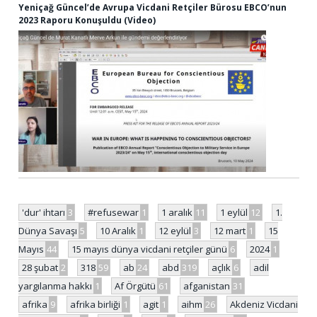
Yeniçağ Güncel’de Avrupa Vicdani Retçiler Bürosu EBCO’nun
2023 Raporu Konuşuldu (Video)
'dur' ihtarı
3
#refusewar
1
1 aralık
11
1 eylül
12
1.
Dünya Savaşı
5
10 Aralık
1
12 eylül
3
12 mart
1
15
Mayıs
44
15 mayıs dünya vicdani retçiler günü
6
2024
1
28 şubat
2
318
59
ab
24
abd
319
açlık
6
adil
yargılanma hakkı
1
Af Örgütü
61
afganistan
31
afrika
9
afrika birliği
1
agit
1
aihm
26
Akdeniz Vicdani