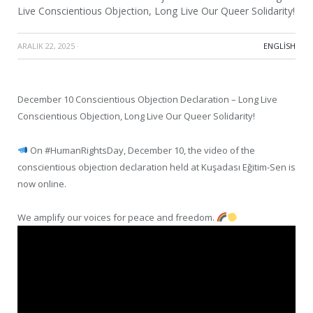
Live Conscientious Objection, Long Live Our Queer Solidarity!
ARALIK 22, 2025
·
ENGLISH
December 10 Conscientious Objection Declaration – Long Live
Conscientious Objection, Long Live Our Queer Solidarity!
On #HumanRightsDay, December 10, the video of the
conscientious objection declaration held at Kuşadası Eğitim-Sen is
now online.
We amplify our voices for peace and freedom.