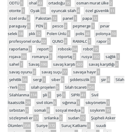
ODTÜ
1
ohal
43
ortadoğu
15
osman murat ülke
2
otorite
1
Oyak
10
oyuncak silah
4
özel güvenlik
11
özel ordu
4
Pakistan
12
panel
1
papa
12
paraguay
1
PEN
1
pesco
2
peşmerge
1
pınar
selek
18
pkk
12
Polen Ünlü
1
polis
43
polonya
10
profesyonel ordu
22
QUNO
2
RAMALC
1
rapor
5
raporlama
1
report
3
roboski
34
robot
15
rojava
39
romanya
3
röportaj
2
rusya
150
sağlık
1
sahel
1
Savaş
190
savaş karşıtı
420
savaş karşıtlığı
3
savaş oyunu
2
savaş suçu
77
savaşa hayır
1
şehitlik
56
sergi
1
siber
5
şiddetsizlik
45
şiir
4
Silah
- Yerli
162
silah projeleri
5
Silah ticareti
256
Silahlanma
114
şili
1
şiö
1
SIPRI
41
Sivil
İtaatsizlik
29
sivil ölüm
5
sığınma
1
sıkıyönetim
1
sırbistan
1
somali
8
sosyal medya
8
soykırım
15
sözleşmeli er
17
srilanka
2
sudan
12
Şüpheli Asker
Ölümleri
358
Suriye
172
Suruç Katliamı
1
suudi