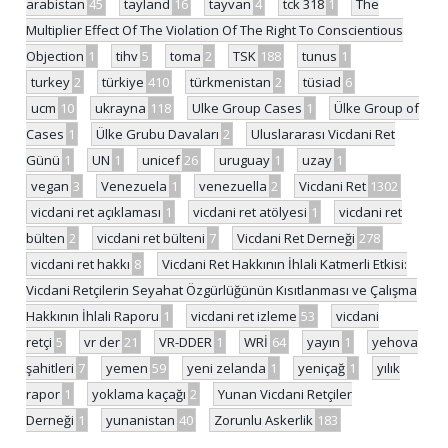
arabistan
45
tayland
16
tayvan
4
tck 318
1
The
Multiplier Effect Of The Violation Of The Right To Conscientious
Objection
1
tihv
5
toma
2
TSK
188
tunus
1
turkey
2
türkiye
410
türkmenistan
2
tüsiad
6
ucm
10
ukrayna
118
Ulke Group Cases
1
Ülke Group of
Cases
1
Ülke Grubu Davaları
2
Uluslararası Vicdani Ret
Günü
1
UN
1
unicef
26
uruguay
1
uzay
1
vegan
3
Venezuela
1
venezuella
2
Vicdani Ret
1302
vicdani ret açıklaması
1
vicdani ret atölyesi
1
vicdani ret
bülten
2
vicdani ret bülteni
7
Vicdani Ret Derneği
278
vicdani ret hakkı
8
Vicdani Ret Hakkının İhlali Katmerli Etkisi:
Vicdani Retçilerin Seyahat Özgürlüğünün Kısıtlanması ve Çalışma
Hakkının İhlali Raporu
1
vicdani ret izleme
53
vicdani
retçi
5
vr der
21
VR-DDER
1
WRİ
64
yayın
1
yehova
şahitleri
7
yemen
59
yeni zelanda
1
yeniçağ
1
yılık
rapor
1
yoklama kaçağı
2
Yunan Vicdani Retçiler
Derneği
1
yunanistan
40
Zorunlu Askerlik
183