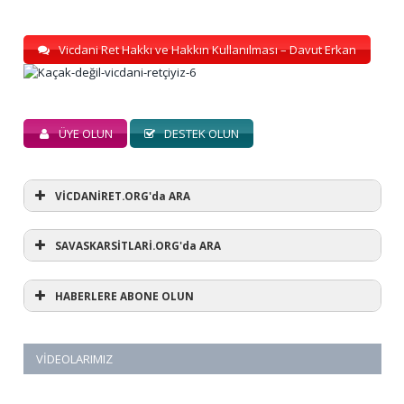
Vicdani Ret Hakkı ve Hakkın Kullanılması – Davut Erkan
ÜYE OLUN
DESTEK OLUN
VİCDANİRET.ORG'da ARA
SAVASKARSİTLARİ.ORG'da ARA
HABERLERE ABONE OLUN
VIDEOLARIMIZ