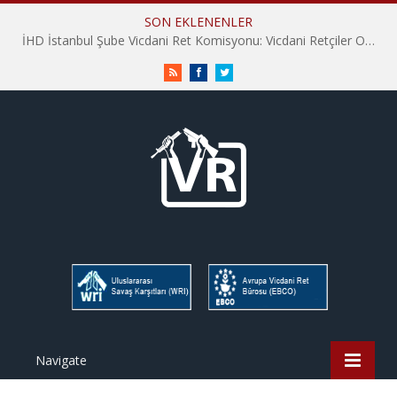
SON EKLENENLER
İHD İstanbul Şube Vicdani Ret Komisyonu: Vicdani Retçiler Olarak Destek İçin Buradayız!
RSS
Facebook
Twitter
Navigate