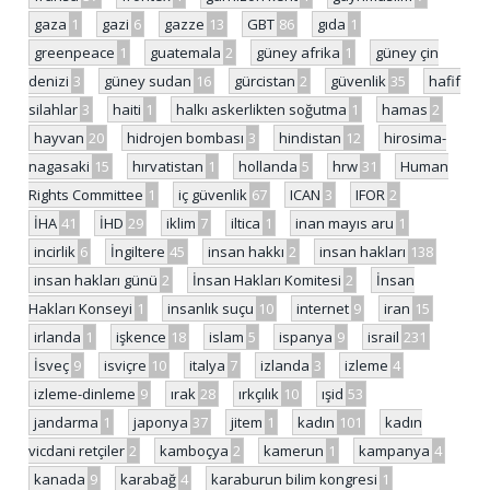
gaza
1
gazi
6
gazze
13
GBT
86
gıda
1
greenpeace
1
guatemala
2
güney afrika
1
güney çin
denizi
3
güney sudan
16
gürcistan
2
güvenlik
35
hafif
silahlar
3
haiti
1
halkı askerlikten soğutma
1
hamas
2
hayvan
20
hidrojen bombası
3
hindistan
12
hirosima-
nagasaki
15
hırvatistan
1
hollanda
5
hrw
31
Human
Rights Committee
1
iç güvenlik
67
ICAN
3
IFOR
2
İHA
41
İHD
29
iklim
7
iltica
1
inan mayıs aru
1
incirlik
6
İngiltere
45
insan hakkı
2
insan hakları
138
insan hakları günü
2
İnsan Hakları Komitesi
2
İnsan
Hakları Konseyi
1
insanlık suçu
10
internet
9
iran
15
irlanda
1
işkence
18
islam
5
ispanya
9
israil
231
İsveç
9
isviçre
10
italya
7
izlanda
3
izleme
4
izleme-dinleme
9
ırak
28
ırkçılık
10
ışid
53
jandarma
1
japonya
37
jitem
1
kadın
101
kadın
vicdani retçiler
2
kamboçya
2
kamerun
1
kampanya
4
kanada
9
karabağ
4
karaburun bilim kongresi
1