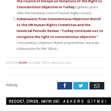
the Council of Europe on Violations of the Right to
Conscientious Objection in Turkey
Eighteen years
after the European Court of Human Rights issued...
Submissions from Conscientious Objection Watch
to the UN Human Rights Committee and the
Universal Periodic Review: “Turkey continues not to
recognize the right to conscientious objection.”
Conscientious Objection Watch prepared two separate
submissions for the 142nd...
EKLEYEN
ADMIN
EKLENME TARIHI:
ARALIK 22, 2025
PAYLAŞ.
Facebook
Twitter
Emai