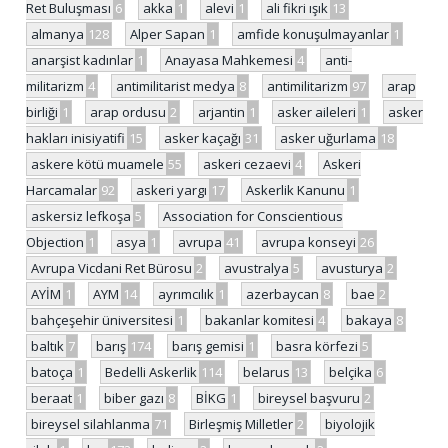
Ret Buluşması
6
akka
1
alevi
1
ali fikri ışık
13
almanya
128
Alper Sapan
1
amfide konuşulmayanlar
1
anarşist kadınlar
1
Anayasa Mahkemesi
4
anti-
militarizm
4
antimilitarist medya
8
antimilitarizm
97
arap
birliği
1
arap ordusu
2
arjantin
1
asker aileleri
1
asker
hakları inisiyatifi
15
asker kaçağı
31
asker uğurlama
18
askere kötü muamele
55
askeri cezaevi
4
Askeri
Harcamalar
92
askeri yargı
17
Askerlik Kanunu
1
askersiz lefkoşa
5
Association for Conscientious
Objection
1
asya
1
avrupa
41
avrupa konseyi
26
Avrupa Vicdani Ret Bürosu
2
avustralya
5
avusturya
2
AYİM
1
AYM
14
ayrımcılık
1
azerbaycan
8
bae
2
bahçeşehir üniversitesi
1
bakanlar komitesi
4
bakaya
8
baltık
7
barış
174
barış gemisi
1
basra körfezi
5
batoça
1
Bedelli Askerlik
114
belarus
13
belçika
6
beraat
1
biber gazı
8
BİKG
1
bireysel başvuru
2
bireysel silahlanma
71
Birleşmiş Milletler
2
biyolojik