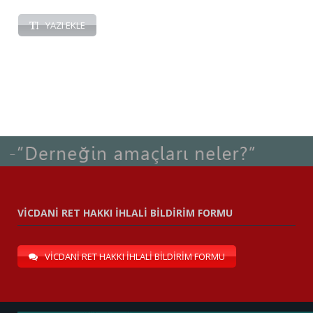
YAZI EKLE
VİCDANİ RET HAKKI İHLALİ BİLDİRİM FORMU
VİCDANİ RET HAKKI İHLALİ BİLDİRİM FORMU