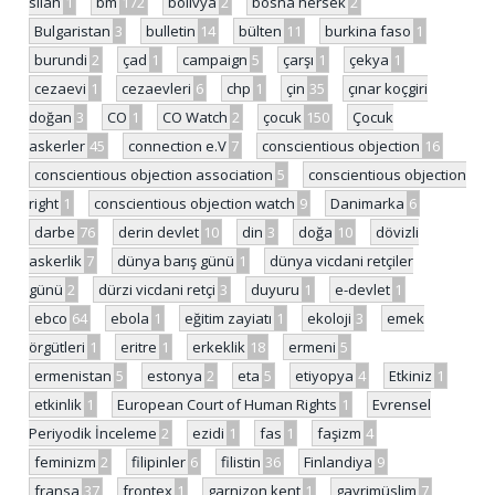
silah
1
bm
172
bolivya
2
bosna hersek
2
Bulgaristan
3
bulletin
14
bülten
11
burkina faso
1
burundi
2
çad
1
campaign
5
çarşı
1
çekya
1
cezaevi
1
cezaevleri
6
chp
1
çin
35
çınar koçgiri
doğan
3
CO
1
CO Watch
2
çocuk
150
Çocuk
askerler
45
connection e.V
7
conscientious objection
16
conscientious objection association
5
conscientious objection
right
1
conscientious objection watch
9
Danimarka
6
darbe
76
derin devlet
10
din
3
doğa
10
dövizli
askerlik
7
dünya barış günü
1
dünya vicdani retçiler
günü
2
dürzi vicdani retçi
3
duyuru
1
e-devlet
1
ebco
64
ebola
1
eğitim zayiatı
1
ekoloji
3
emek
örgütleri
1
eritre
1
erkeklik
18
ermeni
5
ermenistan
5
estonya
2
eta
5
etiyopya
4
Etkiniz
1
etkinlik
1
European Court of Human Rights
1
Evrensel
Periyodik İnceleme
2
ezidi
1
fas
1
faşizm
4
feminizm
2
filipinler
6
filistin
36
Finlandiya
9
fransa
37
frontex
1
garnizon kent
1
gayrimüslim
7