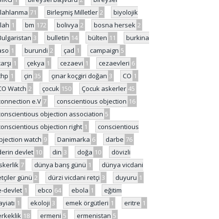
ilahlanma
71
Birleşmiş Milletler
2
biyolojik
ilah
1
bm
172
bolivya
2
bosna hersek
2
Bulgaristan
3
bulletin
14
bülten
11
burkina
aso
1
burundi
2
çad
1
campaign
5
çarşı
1
çekya
1
cezaevi
1
cezaevleri
6
chp
1
çin
35
çınar koçgiri doğan
3
CO
1
CO Watch
2
çocuk
150
Çocuk askerler
45
connection e.V
7
conscientious objection
16
conscientious objection association
5
conscientious objection right
1
conscientious
bjection watch
9
Danimarka
6
darbe
76
derin devlet
10
din
3
doğa
10
dövizli
skerlik
7
dünya barış günü
1
dünya vicdani
etçiler günü
2
dürzi vicdani retçi
3
duyuru
1
e-devlet
1
ebco
64
ebola
1
eğitim
ayiatı
1
ekoloji
3
emek örgütleri
1
eritre
1
erkeklik
18
ermeni
5
ermenistan
5