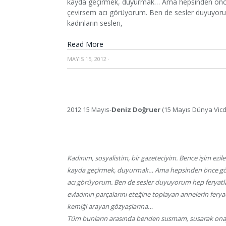
kayda geçirmek, duyurmak… Ama hepsinden önc
çevirsem acı görüyorum. Ben de sesler duyuyoru
kadınların sesleri,
Read More
MAYIS 15, 2012
·
2012 15 Mayıs-
Deniz Doğruer
(15 Mayıs Dünya Vicda
Kadınım, sosyalistim, bir gazeteciyim. Bence işim ezilenl
kayda geçirmek, duyurmak… Ama hepsinden önce gö
acı görüyorum. Ben de sesler duyuyorum hep feryatla
evladının parçalarını eteğine toplayan annelerin feryad
kemiği arayan gözyaşlarına…
Tüm bunların arasında benden susmam, susarak onay