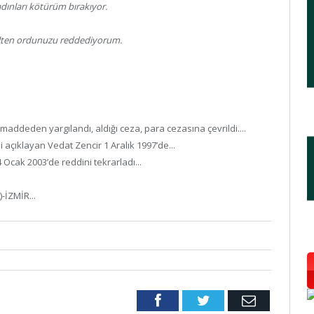
ınları kötürüm bırakıyor.
celten ordunuzu reddediyorum.
ddeden yargılandı, aldığı ceza, para cezasına çevrildi....
 açıklayan Vedat Zencir 1 Aralık 1997’de...
Ocak 2003’de reddini tekrarladı...
-İZMİR...
Facebook
Twitter
Email