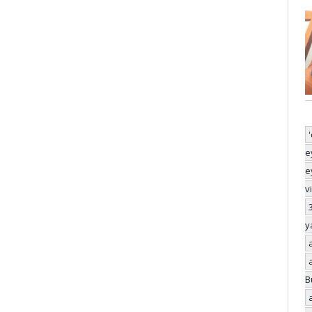
e
e
v
y
B