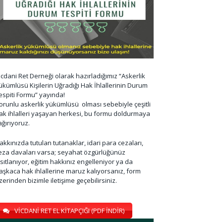
icdani Ret Derneği olarak hazırladığımız “Askerlik
ükümlüsü Kişilerin Uğradığı Hak İhlallerinin Durum
espiti Formu” yayında!
orunlu askerlik yükümlüsü olması sebebiyle çeşitli
ak ihlalleri yaşayan herkesi, bu formu doldurmaya
ağırıyoruz.
akkınızda tutulan tutanaklar, idari para cezaları,
eza davaları varsa; seyahat özgürlüğünüz
ısıtlanıyor, eğitim hakkınız engelleniyor ya da
aşkaca hak ihlallerine maruz kalıyorsanız, form
zerinden bizimle iletişime geçebilirsiniz.
VİCDANİ RET EL KİTAPÇIĞI (PDF İNDİR)