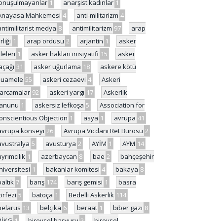
onuşulmayanlar
1
anarşist kadınlar
1
Anayasa Mahkemesi
4
anti-militarizm
4
antimilitarist medya
8
antimilitarizm
97
arap
rliği
1
arap ordusu
2
arjantin
1
asker
ileleri
1
asker hakları inisiyatifi
15
asker
açağı
31
asker uğurlama
18
askere kötü
uamele
55
askeri cezaevi
4
Askeri
arcamalar
92
askeri yargı
17
Askerlik
anunu
1
askersiz lefkoşa
5
Association for
onscientious Objection
1
asya
1
avrupa
41
avrupa konseyi
26
Avrupa Vicdani Ret Bürosu
2
avustralya
5
avusturya
2
AYİM
1
AYM
14
ayrımcılık
1
azerbaycan
8
bae
2
bahçeşehir
niversitesi
1
bakanlar komitesi
4
bakaya
8
baltık
7
barış
174
barış gemisi
1
basra
örfezi
5
batoça
1
Bedelli Askerlik
114
belarus
13
belçika
6
beraat
1
biber gazı
8
BİKG
1
bireysel başvuru
2
bireysel