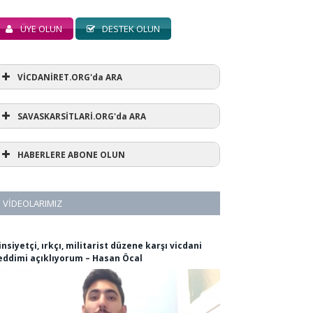
ÜYE OLUN
DESTEK OLUN
VİCDANİRET.ORG'da ARA
SAVASKARSİTLARİ.ORG'da ARA
HABERLERE ABONE OLUN
VIDEOLARIMIZ
insiyetçi, ırkçı, militarist düzene karşı vicdani
eddimi açıklıyorum – Hasan Öcal