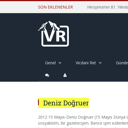
SON EKLENENLER
Genel
Vicdani Ret
Günd
Deniz Doğruer
2012 15 Mayıs-Deniz Doğruer (15 Mayıs Dünya Vic
sosyalistim, bir gazeteciyim. Bence işim ezilenlerin