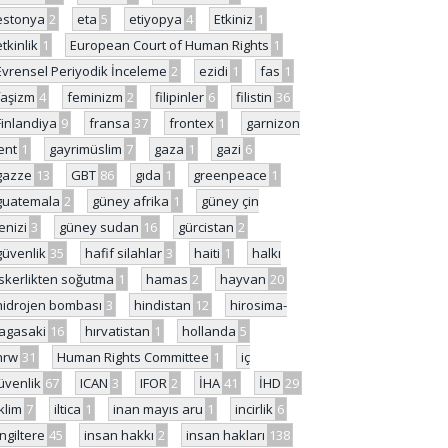
estonya
2
eta
5
etiyopya
4
Etkiniz
1
etkinlik
1
European Court of Human Rights
1
Evrensel Periyodik İnceleme
2
ezidi
1
fas
1
faşizm
4
feminizm
2
filipinler
6
filistin
36
Finlandiya
9
fransa
37
frontex
1
garnizon
ent
1
gayrimüslim
7
gaza
1
gazi
6
gazze
13
GBT
86
gıda
1
greenpeace
1
guatemala
2
güney afrika
1
güney çin
enizi
3
güney sudan
16
gürcistan
2
güvenlik
35
hafif silahlar
3
haiti
1
halkı
skerlikten soğutma
1
hamas
2
hayvan
20
hidrojen bombası
3
hindistan
12
hirosima-
agasaki
16
hırvatistan
1
hollanda
5
hrw
31
Human Rights Committee
1
iç
üvenlik
67
ICAN
3
IFOR
2
İHA
41
İHD
29
iklim
7
iltica
1
inan mayıs aru
1
incirlik
6
İngiltere
45
insan hakkı
2
insan hakları
138