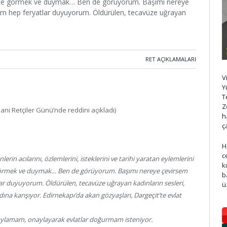
e görmek ve duymak… Ben de görüyorum. Başımı nereye
m hep feryatlar duyuyorum. Öldürülen, tecavüze uğrayan
RET AÇIKLAMALARI
V
Y
T
Z
ni Retçiler Günü’nde reddini açıkladı)
h
ç
H
c
erin acılarını, özlemlerini, isteklerini ve tarihi yaratan eylemlerini
k
rmek ve duymak… Ben de görüyorum. Başımı nereye çevirsem
b
r duyuyorum. Öldürülen, tecavüze uğrayan kadınların sesleri,
ü
ına karışıyor. Edirnekapı’da akan gözyaşları, Dargeçit’te evlat
lamam, onaylayarak evlatlar doğurmam isteniyor.