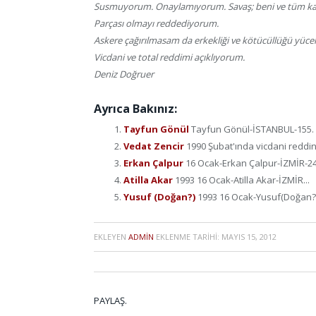
Susmuyorum. Onaylamıyorum. Savaş; beni ve tüm kad
Parçası olmayı reddediyorum.
Askere çağırılmasam da erkekliği ve kötücüllüğü yü
Vicdani ve total reddimi açıklıyorum.
Deniz Doğruer
Ayrıca Bakınız:
Tayfun Gönül
Tayfun Gönül-İSTANBUL-155. ma
Vedat Zencir
1990 Şubat'ında vicdani reddini
Erkan Çalpur
16 Ocak-Erkan Çalpur-İZMİR-24 
Atilla Akar
1993 16 Ocak-Atilla Akar-İZMİR...
Yusuf (Doğan?)
1993 16 Ocak-Yusuf(Doğan?)
EKLEYEN
ADMIN
EKLENME TARIHI:
MAYIS 15, 2012
PAYLAŞ.