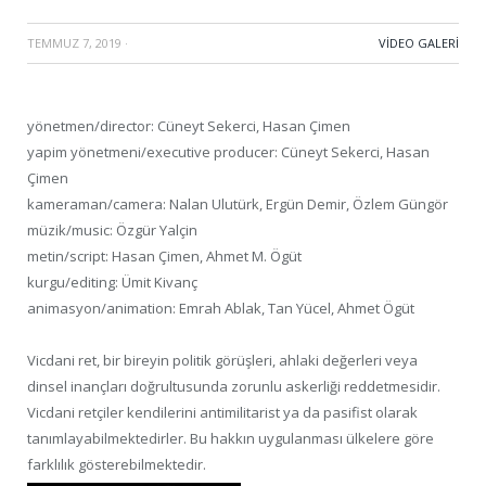
TEMMUZ 7, 2019
·
VIDEO GALERI
yönetmen/director: Cüneyt Sekerci, Hasan Çimen
yapim yönetmeni/executive producer: Cüneyt Sekerci, Hasan
Çimen
kameraman/camera: Nalan Ulutürk, Ergün Demir, Özlem Güngör
müzik/music: Özgür Yalçin
metin/script: Hasan Çimen, Ahmet M. Ögüt
kurgu/editing: Ümit Kivanç
animasyon/animation: Emrah Ablak, Tan Yücel, Ahmet Ögüt
Vicdani ret, bir bireyin politik görüşleri, ahlaki değerleri veya
dinsel inançları doğrultusunda zorunlu askerliği reddetmesidir.
Vicdani retçiler kendilerini antimilitarist ya da pasifist olarak
tanımlayabilmektedirler. Bu hakkın uygulanması ülkelere göre
farklılık gösterebilmektedir.