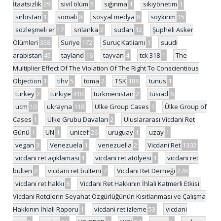
İtaatsizlik
29
sivil ölüm
5
sığınma
1
sıkıyönetim
1
sırbistan
1
somali
8
sosyal medya
8
soykırım
15
sözleşmeli er
17
srilanka
2
sudan
12
Şüpheli Asker
Ölümleri
358
Suriye
172
Suruç Katliamı
1
suudi
arabistan
45
tayland
16
tayvan
4
tck 318
1
The
Multiplier Effect Of The Violation Of The Right To Conscientious
Objection
1
tihv
5
toma
2
TSK
188
tunus
1
turkey
2
türkiye
410
türkmenistan
2
tüsiad
6
ucm
10
ukrayna
118
Ulke Group Cases
1
Ülke Group of
Cases
1
Ülke Grubu Davaları
2
Uluslararası Vicdani Ret
Günü
1
UN
1
unicef
26
uruguay
1
uzay
1
vegan
3
Venezuela
1
venezuella
2
Vicdani Ret
1302
vicdani ret açıklaması
1
vicdani ret atölyesi
1
vicdani ret
bülten
2
vicdani ret bülteni
7
Vicdani Ret Derneği
278
vicdani ret hakkı
8
Vicdani Ret Hakkının İhlali Katmerli Etkisi:
Vicdani Retçilerin Seyahat Özgürlüğünün Kısıtlanması ve Çalışma
Hakkının İhlali Raporu
1
vicdani ret izleme
53
vicdani