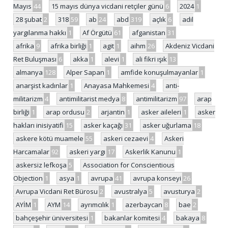
Mayıs
44
15 mayıs dünya vicdani retçiler günü
6
2024
1
28 şubat
2
318
59
ab
24
abd
319
açlık
6
adil
yargılanma hakkı
1
Af Örgütü
61
afganistan
31
afrika
9
afrika birliği
1
agit
1
aihm
26
Akdeniz Vicdani
Ret Buluşması
6
akka
1
alevi
1
ali fikri ışık
13
almanya
128
Alper Sapan
1
amfide konuşulmayanlar
1
anarşist kadınlar
1
Anayasa Mahkemesi
4
anti-
militarizm
4
antimilitarist medya
8
antimilitarizm
97
arap
birliği
1
arap ordusu
2
arjantin
1
asker aileleri
1
asker
hakları inisiyatifi
15
asker kaçağı
31
asker uğurlama
18
askere kötü muamele
55
askeri cezaevi
4
Askeri
Harcamalar
92
askeri yargı
17
Askerlik Kanunu
1
askersiz lefkoşa
5
Association for Conscientious
Objection
1
asya
1
avrupa
41
avrupa konseyi
26
Avrupa Vicdani Ret Bürosu
2
avustralya
5
avusturya
2
AYİM
1
AYM
14
ayrımcılık
1
azerbaycan
8
bae
2
bahçeşehir üniversitesi
1
bakanlar komitesi
4
bakaya
8