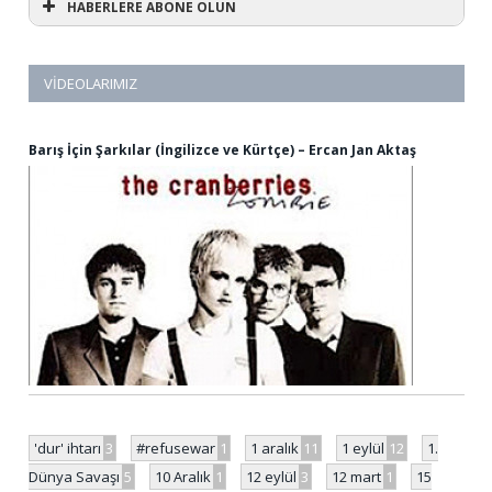
HABERLERE ABONE OLUN
VIDEOLARIMIZ
Barış İçin Şarkılar (İngilizce ve Kürtçe) – Ercan Jan Aktaş
'dur' ihtarı
3
#refusewar
1
1 aralık
11
1 eylül
12
1.
Dünya Savaşı
5
10 Aralık
1
12 eylül
3
12 mart
1
15