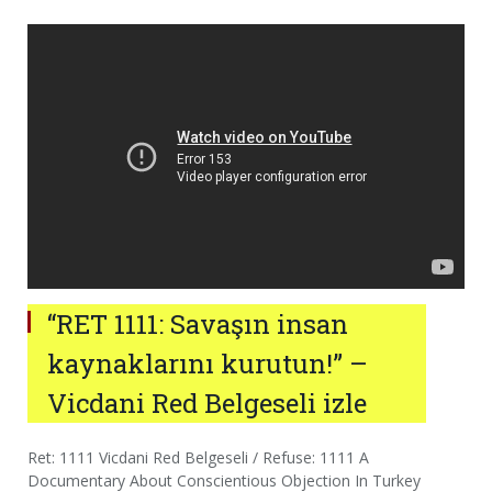
“RET 1111: Savaşın insan
kaynaklarını kurutun!” –
Vicdani Red Belgeseli izle
Ret: 1111 Vicdani Red Belgeseli / Refuse: 1111 A
Documentary About Conscientious Objection In Turkey