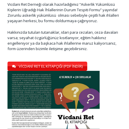
Vicdani Ret Derneği olarak hazırladığımız “Askerlik Yükümlüsü
Kişilerin Uğradığı Hak İhlallerinin Durum Tespiti Formu” yayında!
Zorunlu askerlik yükümlüsü olması sebebiyle çeşitli hak ihlalleri
yaşayan herkesi, bu formu doldurmaya çağırıyoruz.
Hakkınızda tutulan tutanaklar, idari para cezaları, ceza davaları
varsa; seyahat özgürlüğünüz kısıtlanıyor, eğitim hakkınız
engelleniyor ya da başkaca hak ihlallerine maruz kalıyorsanız,
form üzerinden bizimle iletişime geçebilirsiniz.
VİCDANİ RET EL KİTAPÇIĞI (PDF İNDİR)