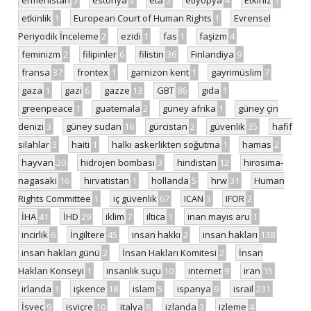
ermenistan
5
estonya
2
eta
5
etiyopya
4
Etkiniz
1
etkinlik
1
European Court of Human Rights
1
Evrensel
Periyodik İnceleme
2
ezidi
1
fas
1
faşizm
4
feminizm
2
filipinler
6
filistin
36
Finlandiya
9
fransa
37
frontex
1
garnizon kent
1
gayrimüslim
7
gaza
1
gazi
6
gazze
13
GBT
86
gıda
1
greenpeace
1
guatemala
2
güney afrika
1
güney çin
denizi
3
güney sudan
16
gürcistan
2
güvenlik
35
hafif
silahlar
3
haiti
1
halkı askerlikten soğutma
1
hamas
2
hayvan
20
hidrojen bombası
3
hindistan
12
hirosima-
nagasaki
16
hırvatistan
1
hollanda
5
hrw
31
Human
Rights Committee
1
iç güvenlik
67
ICAN
3
IFOR
2
İHA
41
İHD
29
iklim
7
iltica
1
inan mayıs aru
1
incirlik
6
İngiltere
45
insan hakkı
2
insan hakları
138
insan hakları günü
2
İnsan Hakları Komitesi
2
İnsan
Hakları Konseyi
1
insanlık suçu
10
internet
9
iran
15
irlanda
1
işkence
18
islam
5
ispanya
9
israil
231
İsveç
9
isviçre
10
italya
8
izlanda
3
izleme
4