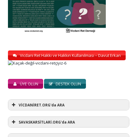
Vicdani Ret Hakkı ve Hakkın Kullanılması – Davut Erkan
ÜYE OLUN
DESTEK OLUN
VİCDANİRET.ORG'da ARA
SAVASKARSİTLARİ.ORG'da ARA