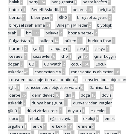
baltık
7
barış
174
barış gemisi
1
basra körfezi
5
batoça
1
Bedelli Askerlik
114
belarus
13
belçika
6
beraat
1
biber gazı
8
BİKG
1
bireysel başvuru
2
bireysel silahlanma
71
Birleşmiş Milletler
2
biyolojik
silah
1
bm
172
bolivya
2
bosna hersek
2
Bulgaristan
3
bulletin
14
bülten
11
burkina faso
1
burundi
2
çad
1
campaign
5
çarşı
1
çekya
1
cezaevi
1
cezaevleri
6
chp
1
çin
35
çınar koçgiri
doğan
3
CO
1
CO Watch
2
çocuk
150
Çocuk
askerler
45
connection e.V
7
conscientious objection
16
conscientious objection association
5
conscientious objection
right
1
conscientious objection watch
9
Danimarka
6
darbe
76
derin devlet
10
din
3
doğa
10
dövizli
askerlik
7
dünya barış günü
1
dünya vicdani retçiler
günü
2
dürzi vicdani retçi
3
duyuru
1
e-devlet
1
ebco
64
ebola
1
eğitim zayiatı
1
ekoloji
3
emek
örgütleri
1
eritre
1
erkeklik
18
ermeni
5