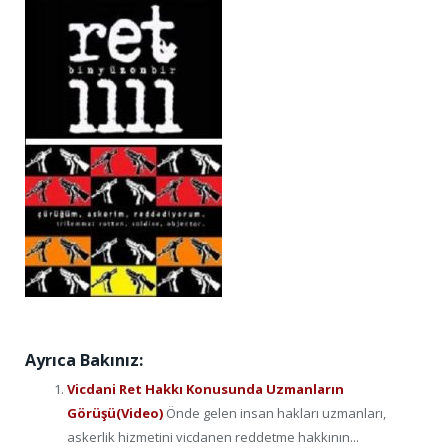
Ayrıca Bakınız:
Vicdani Ret Hakkı Konusunda Uzmanların
Görüşü(Video)
Önde gelen insan hakları uzmanları,
askerlik hizmetini vicdanen reddetme hakkının...