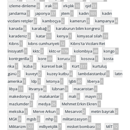
izleme-dinleme
9
ırak
28
ırkçılık
10
ışid
53
jandarma
1
japonya
37
jitem
1
kadın
101
kadın
vicdani retçiler
2
kamboçya
2
kamerun
1
kampanya
4
kanada
9
karabağ
4
karaburun bilim kongresi
1
karadeniz
2
katar
11
kenya
1
kimyasal silah
19
Kıbrıs
1
kıbrıs cumhuriyeti
12
Kıbrıs'ta Vicdani Ret
İnisiyatifi
1
kktc
3
kktc-vr
179
kolombiya
48
kongo
1
kontrgerilla
2
kore
49
korucu
30
kosova
1
kosta
rika
1
küba
2
küresel bak
1
Kürt
317
kurtuluş
günü
2
kuveyt
2
kuzey kutbu
4
lambdaistanbul
1
latin
amerika
1
ldp
1
letonya
1
lgbti
40
liberya
1
libya
11
litvanya
6
lübnan
3
macaristan
1
makedonya
1
malakanlar
3
mali
8
mayın
51
mazlumder
2
medya
25
Mehmet Erkin Ekren
1
meksika
1
Merve Arkun
1
Mesarvot
2
metin bayrak
2
MGK
9
mgsb
2
mhp
1
militarizasyon
1
Militarizm
123
milliyetçilik
7
misket bombası
10
MİT
12