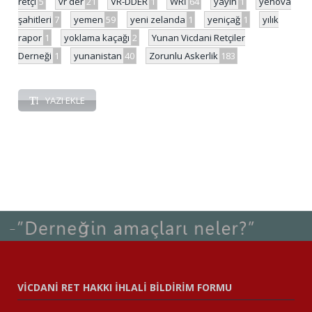
retçi
5
vr der
21
VR-DDER
1
WRİ
64
yayın
1
yehova
şahitleri
7
yemen
59
yeni zelanda
1
yeniçağ
1
yılık
rapor
1
yoklama kaçağı
2
Yunan Vicdani Retçiler
Derneği
1
yunanistan
40
Zorunlu Askerlik
183
YAZI EKLE
VİCDANİ RET HAKKI İHLALİ BİLDİRİM FORMU