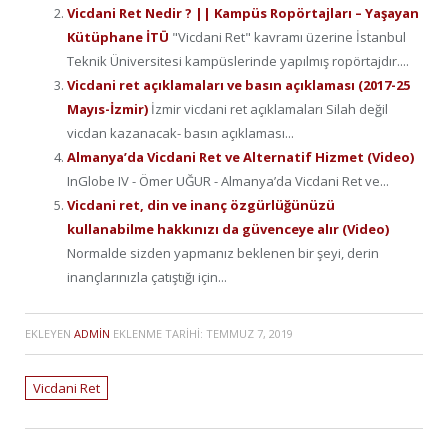
Vicdani Ret Nedir ? || Kampüs Ropörtajları – Yaşayan
Kütüphane İTÜ
"Vicdani Ret" kavramı üzerine İstanbul
Teknik Üniversitesi kampüslerinde yapılmış ropörtajdır....
Vicdani ret açıklamaları ve basın açıklaması (2017-25
Mayıs-İzmir)
İzmir vicdani ret açıklamaları Silah değil
vicdan kazanacak- basın açıklaması...
Almanya’da Vicdani Ret ve Alternatif Hizmet (Video)
InGlobe IV - Ömer UĞUR - Almanya’da Vicdani Ret ve...
Vicdani ret, din ve inanç özgürlüğünüzü
kullanabilme hakkınızı da güvenceye alır (Video)
Normalde sizden yapmanız beklenen bir şeyi, derin
inançlarınızla çatıştığı için...
EKLEYEN
ADMIN
EKLENME TARIHI:
TEMMUZ 7, 2019
Vicdani Ret