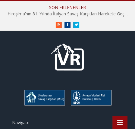
SON EKLENENLER
Hiroşima’nın 81. Yılında İtalyan Savaş Karşıtları Harekete Geçti: “Hatırlamak yeterli değil”
RSS
Facebook
Twitter
Navigate