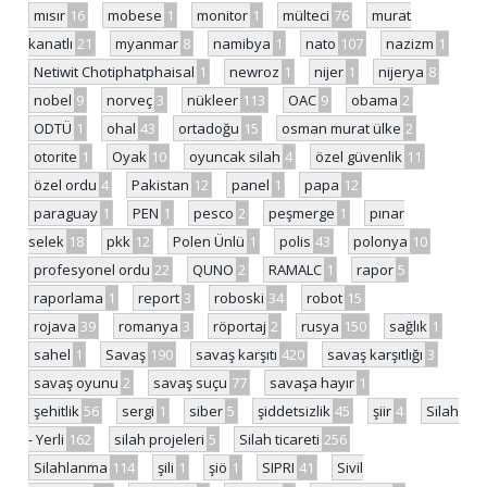
mısır
16
mobese
1
monitor
1
mülteci
76
murat
kanatlı
21
myanmar
8
namibya
1
nato
107
nazizm
1
Netiwit Chotiphatphaisal
1
newroz
1
nijer
1
nijerya
8
nobel
9
norveç
3
nükleer
113
OAC
9
obama
2
ODTÜ
1
ohal
43
ortadoğu
15
osman murat ülke
2
otorite
1
Oyak
10
oyuncak silah
4
özel güvenlik
11
özel ordu
4
Pakistan
12
panel
1
papa
12
paraguay
1
PEN
1
pesco
2
peşmerge
1
pınar
selek
18
pkk
12
Polen Ünlü
1
polis
43
polonya
10
profesyonel ordu
22
QUNO
2
RAMALC
1
rapor
5
raporlama
1
report
3
roboski
34
robot
15
rojava
39
romanya
3
röportaj
2
rusya
150
sağlık
1
sahel
1
Savaş
190
savaş karşıtı
420
savaş karşıtlığı
3
savaş oyunu
2
savaş suçu
77
savaşa hayır
1
şehitlik
56
sergi
1
siber
5
şiddetsizlik
45
şiir
4
Silah
- Yerli
162
silah projeleri
5
Silah ticareti
256
Silahlanma
114
şili
1
şiö
1
SIPRI
41
Sivil