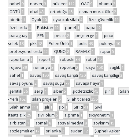
nobel
9
norveç
3
nükleer
112
OAC
9
obama
2
ODTÜ
1
ohal
43
ortadoğu
15
osman murat ülke
2
otorite
1
Oyak
10
oyuncak silah
4
özel güvenlik
11
özel ordu
4
Pakistan
12
panel
1
papa
12
paraguay
1
PEN
1
pesco
2
peşmerge
1
pınar
selek
18
pkk
12
Polen Ünlü
1
polis
43
polonya
10
profesyonel ordu
22
QUNO
2
RAMALC
1
rapor
5
raporlama
1
report
3
roboski
34
robot
15
rojava
39
romanya
3
röportaj
2
rusya
150
sağlık
1
sahel
1
Savaş
190
savaş karşıtı
420
savaş karşıtlığı
3
savaş oyunu
2
savaş suçu
77
savaşa hayır
1
şehitlik
56
sergi
1
siber
5
şiddetsizlik
45
şiir
4
Silah
- Yerli
162
silah projeleri
5
Silah ticareti
256
Silahlanma
114
şili
1
şiö
1
SIPRI
41
Sivil
İtaatsizlik
29
sivil ölüm
5
sığınma
1
sıkıyönetim
1
sırbistan
1
somali
8
sosyal medya
8
soykırım
15
sözleşmeli er
17
srilanka
2
sudan
12
Şüpheli Asker