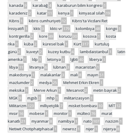
kanada
9
karabağ
4
karaburun bilim kongresi
1
karadeniz
2
katar
11
kenya
1
kimyasal silah
19
Kıbrıs
1
kıbrıs cumhuriyeti
12
Kıbrıs'ta Vicdani Ret
İnisiyatifi
1
kktc
3
kktc-vr
179
kolombiya
48
kongo
1
kontrgerilla
2
kore
49
korucu
30
kosova
1
kosta
rika
1
küba
2
küresel bak
1
Kürt
317
kurtuluş
günü
2
kuveyt
2
kuzey kutbu
4
lambdaistanbul
1
latin
amerika
1
ldp
1
letonya
1
lgbti
40
liberya
1
libya
11
litvanya
6
lübnan
3
macaristan
1
makedonya
1
malakanlar
3
mali
8
mayın
51
mazlumder
2
medya
25
Mehmet Erkin Ekren
1
meksika
1
Merve Arkun
1
Mesarvot
2
metin bayrak
2
MGK
9
mgsb
2
mhp
1
militarizasyon
1
Militarizm
123
milliyetçilik
7
misket bombası
10
MİT
12
mısır
16
mobese
1
monitor
1
mülteci
76
murat
kanatlı
21
myanmar
8
namibya
1
nato
107
nazizm
1
Netiwit Chotiphatphaisal
1
newroz
1
nijer
1
nijerya
8