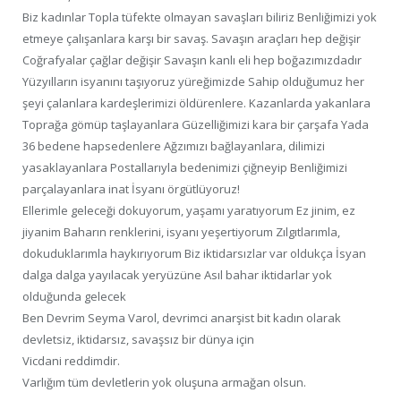
Biz kadınlar Topla tüfekte olmayan savaşları biliriz Benliğimizi yok
etmeye çalışanlara karşı bir savaş. Savaşın araçları hep değişir
Coğrafyalar çağlar değişir Savaşın kanlı eli hep boğazımızdadır
Yüzyılların isyanını taşıyoruz yüreğimizde Sahip olduğumuz her
şeyi çalanlara kardeşlerimizi öldürenlere. Kazanlarda yakanlara
Toprağa gömüp taşlayanlara Güzelliğimizi kara bir çarşafa Yada
36 bedene hapsedenlere Ağzımızı bağlayanlara, dilimizi
yasaklayanlara Postallarıyla bedenimizi çiğneyip Benliğimizi
parçalayanlara inat İsyanı örgütlüyoruz!
Ellerimle geleceği dokuyorum, yaşamı yaratıyorum Ez jinim, ez
jiyanim Baharın renklerini, isyanı yeşertiyorum Zılgıtlarımla,
dokuduklarımla haykırıyorum Biz iktidarsızlar var oldukça İsyan
dalga dalga yayılacak yeryüzüne Asıl bahar iktidarlar yok
olduğunda gelecek
Ben Devrim Seyma Varol, devrimci anarşist bit kadın olarak
devletsiz, iktidarsız, savaşsız bir dünya için
Vicdani reddimdir.
Varlığım tüm devletlerin yok oluşuna armağan olsun.