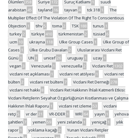
Ölümleri
358
Suriye
172
Suruç Katliamı
1
suudi
arabistan
45
tayland
16
tayvan
4
tck 318
1
The
Multiplier Effect Of The Violation Of The Right To Conscientious
Objection
1
tihv
5
toma
2
TSK
188
tunus
1
turkey
2
türkiye
410
türkmenistan
2
tüsiad
6
ucm
10
ukrayna
118
Ulke Group Cases
1
Ülke Group of
Cases
1
Ülke Grubu Davaları
2
Uluslararası Vicdani Ret
Günü
1
UN
1
unicef
26
uruguay
1
uzay
1
vegan
3
Venezuela
1
venezuella
2
Vicdani Ret
1302
vicdani ret açıklaması
1
vicdani ret atölyesi
1
vicdani ret
bülten
2
vicdani ret bülteni
7
Vicdani Ret Derneği
278
vicdani ret hakkı
8
Vicdani Ret Hakkının İhlali Katmerli Etkisi:
Vicdani Retçilerin Seyahat Özgürlüğünün Kısıtlanması ve Çalışma
Hakkının İhlali Raporu
1
vicdani ret izleme
53
vicdani
retçi
5
vr der
21
VR-DDER
1
WRİ
64
yayın
1
yehova
şahitleri
7
yemen
59
yeni zelanda
1
yeniçağ
1
yılık
rapor
1
yoklama kaçağı
2
Yunan Vicdani Retçiler