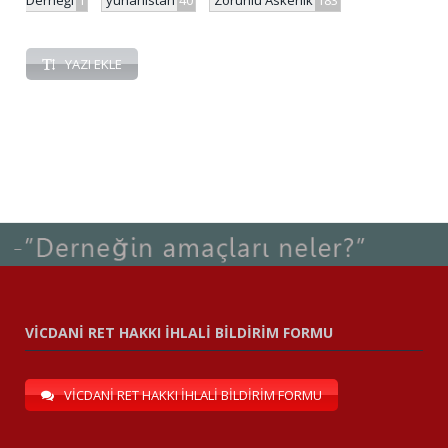
Derneği
1
yunanistan
40
Zorunlu Askerlik
183
YAZI EKLE
VİCDANİ RET HAKKI İHLALİ BİLDİRİM FORMU
VİCDANİ RET HAKKI İHLALİ BİLDİRİM FORMU