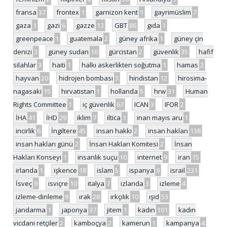
fransa
37
frontex
1
garnizon kent
1
gayrimüslim
7
gaza
1
gazi
6
gazze
13
GBT
86
gıda
1
greenpeace
1
guatemala
2
güney afrika
1
güney çin
denizi
3
güney sudan
16
gürcistan
2
güvenlik
35
hafif
silahlar
3
haiti
1
halkı askerlikten soğutma
1
hamas
2
hayvan
20
hidrojen bombası
3
hindistan
12
hirosima-
nagasaki
15
hırvatistan
1
hollanda
5
hrw
31
Human
Rights Committee
1
iç güvenlik
67
ICAN
3
IFOR
2
İHA
41
İHD
29
iklim
7
iltica
1
inan mayıs aru
1
incirlik
6
İngiltere
45
insan hakkı
2
insan hakları
138
insan hakları günü
2
İnsan Hakları Komitesi
2
İnsan
Hakları Konseyi
1
insanlık suçu
10
internet
9
iran
15
irlanda
1
işkence
18
islam
5
ispanya
9
israil
231
İsveç
9
isviçre
10
italya
7
izlanda
3
izleme
4
izleme-dinleme
9
ırak
28
ırkçılık
10
ışid
53
jandarma
1
japonya
37
jitem
1
kadın
101
kadın
vicdani retçiler
2
kamboçya
2
kamerun
1
kampanya
4