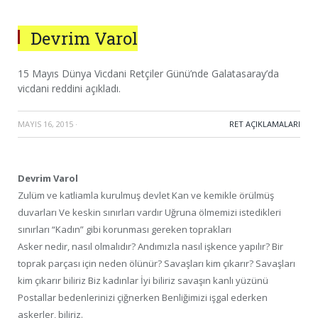
Devrim Varol
15 Mayıs Dünya Vicdani Retçiler Günü’nde Galatasaray’da
vicdani reddini açıkladı.
MAYIS 16, 2015
·
RET AÇIKLAMALARI
Devrim Varol
Zulüm ve katliamla kurulmuş devlet Kan ve kemikle örülmüş
duvarları Ve keskin sınırları vardır Uğruna ölmemizi istedikleri
sınırları “Kadın” gibi korunması gereken toprakları
Asker nedir, nasıl olmalıdır? Andımızla nasıl işkence yapılır? Bir
toprak parçası için neden ölünür? Savaşları kim çıkarır? Savaşları
kim çıkarır biliriz Biz kadınlar İyi biliriz savaşın kanlı yüzünü
Postallar bedenlerinizi çiğnerken Benliğimizi işgal ederken
askerler, biliriz.