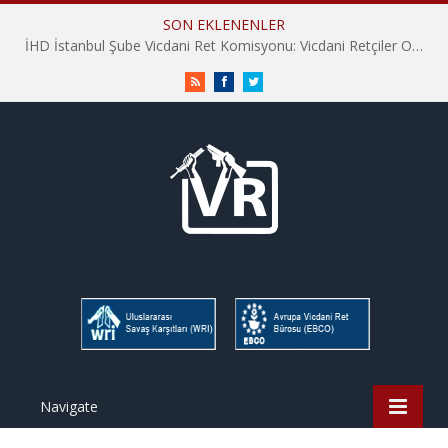
SON EKLENENLER
İHD İstanbul Şube Vicdani Ret Komisyonu: Vicdani Retçiler Olarak Destek İçin Buradayız!
RSS
Facebook
Twitter
Navigate