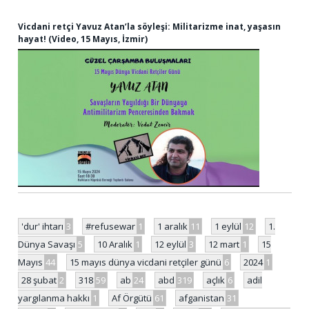
Vicdani retçi Yavuz Atan’la söyleşi: Militarizme inat, yaşasın
hayat! (Video, 15 Mayıs, İzmir)
'dur' ihtarı
3
#refusewar
1
1 aralık
11
1 eylül
12
1.
Dünya Savaşı
5
10 Aralık
1
12 eylül
3
12 mart
1
15
Mayıs
44
15 mayıs dünya vicdani retçiler günü
6
2024
1
28 şubat
2
318
59
ab
24
abd
319
açlık
6
adil
yargılanma hakkı
1
Af Örgütü
61
afganistan
31