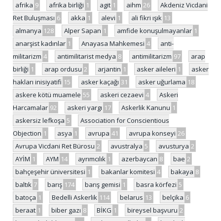
afrika
9
afrika birliği
1
agit
1
aihm
26
Akdeniz Vicdani
Ret Buluşması
6
akka
1
alevi
1
ali fikri ışık
13
almanya
128
Alper Sapan
1
amfide konuşulmayanlar
1
anarşist kadınlar
1
Anayasa Mahkemesi
4
anti-
militarizm
4
antimilitarist medya
8
antimilitarizm
97
arap
birliği
1
arap ordusu
2
arjantin
1
asker aileleri
1
asker
hakları inisiyatifi
15
asker kaçağı
31
asker uğurlama
18
askere kötü muamele
55
askeri cezaevi
4
Askeri
Harcamalar
92
askeri yargı
17
Askerlik Kanunu
1
askersiz lefkoşa
5
Association for Conscientious
Objection
1
asya
1
avrupa
41
avrupa konseyi
26
Avrupa Vicdani Ret Bürosu
2
avustralya
5
avusturya
2
AYİM
1
AYM
14
ayrımcılık
1
azerbaycan
8
bae
2
bahçeşehir üniversitesi
1
bakanlar komitesi
4
bakaya
8
baltık
7
barış
174
barış gemisi
1
basra körfezi
5
batoça
1
Bedelli Askerlik
114
belarus
13
belçika
6
beraat
1
biber gazı
8
BİKG
1
bireysel başvuru
2