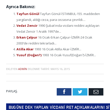
Ayrıca Bakınız:
Tayfun Gönül
Tayfun Gönül-İSTANBUL-155. maddeden
yargılandı, aldığı ceza, para cezasına çevrildi....
Vedat Zencir
1990 Şubat'ında vicdani reddini açıklayan
Vedat Zencir 1 Aralık 1997’de...
Erkan Çalpur
16 Ocak-Erkan Çalpur-İZMİR-24 Ocak
2003’de reddini tekrarladı...
Atilla Akar
1993 16 Ocak-Atilla Akar-İZMİR...
Yusuf (Doğan?)
1993 16 Ocak-Yusuf(Doğan?)-İZMİR...
EKLEYEN
ADMIN
EKLENME TARIHI:
MAYIS 16, 2015
PAYLAŞ.
Facebook
Twitter
Emai