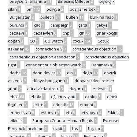
bireysel silahlanma
71
Birleşmiş Milletler
2
biyolojik
silah
1
bm
172
bolivya
2
bosna hersek
2
Bulgaristan
3
bulletin
14
bülten
11
burkina faso
1
burundi
2
çad
1
campaign
5
çarşı
1
çekya
1
cezaevi
1
cezaevleri
6
chp
1
çin
35
çınar koçgiri
doğan
3
CO
1
CO Watch
2
çocuk
150
Çocuk
askerler
45
connection e.V
7
conscientious objection
16
conscientious objection association
5
conscientious objection
right
1
conscientious objection watch
9
Danimarka
6
darbe
76
derin devlet
10
din
3
doğa
10
dövizli
askerlik
7
dünya barış günü
1
dünya vicdani retçiler
günü
2
dürzi vicdani retçi
3
duyuru
1
e-devlet
1
ebco
64
ebola
1
eğitim zayiatı
1
ekoloji
3
emek
örgütleri
1
eritre
1
erkeklik
18
ermeni
5
ermenistan
5
estonya
2
eta
5
etiyopya
4
Etkiniz
1
etkinlik
1
European Court of Human Rights
1
Evrensel
Periyodik İnceleme
2
ezidi
1
fas
1
faşizm
4
feminizm
2
filipinler
6
filistin
36
Finlandiya
9