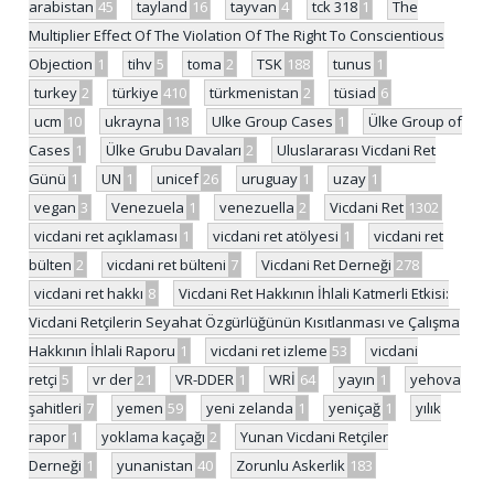
arabistan
45
tayland
16
tayvan
4
tck 318
1
The
Multiplier Effect Of The Violation Of The Right To Conscientious
Objection
1
tihv
5
toma
2
TSK
188
tunus
1
turkey
2
türkiye
410
türkmenistan
2
tüsiad
6
ucm
10
ukrayna
118
Ulke Group Cases
1
Ülke Group of
Cases
1
Ülke Grubu Davaları
2
Uluslararası Vicdani Ret
Günü
1
UN
1
unicef
26
uruguay
1
uzay
1
vegan
3
Venezuela
1
venezuella
2
Vicdani Ret
1302
vicdani ret açıklaması
1
vicdani ret atölyesi
1
vicdani ret
bülten
2
vicdani ret bülteni
7
Vicdani Ret Derneği
278
vicdani ret hakkı
8
Vicdani Ret Hakkının İhlali Katmerli Etkisi:
Vicdani Retçilerin Seyahat Özgürlüğünün Kısıtlanması ve Çalışma
Hakkının İhlali Raporu
1
vicdani ret izleme
53
vicdani
retçi
5
vr der
21
VR-DDER
1
WRİ
64
yayın
1
yehova
şahitleri
7
yemen
59
yeni zelanda
1
yeniçağ
1
yılık
rapor
1
yoklama kaçağı
2
Yunan Vicdani Retçiler
Derneği
1
yunanistan
40
Zorunlu Askerlik
183