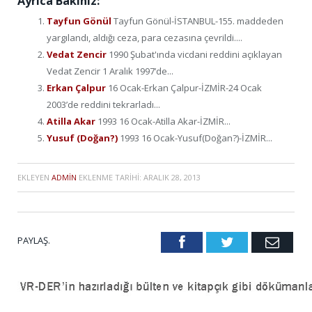
Ayrıca Bakınız:
Tayfun Gönül
Tayfun Gönül-İSTANBUL-155. maddeden
yargılandı, aldığı ceza, para cezasına çevrildi....
Vedat Zencir
1990 Şubat'ında vicdani reddini açıklayan
Vedat Zencir 1 Aralık 1997’de...
Erkan Çalpur
16 Ocak-Erkan Çalpur-İZMİR-24 Ocak
2003’de reddini tekrarladı...
Atilla Akar
1993 16 Ocak-Atilla Akar-İZMİR...
Yusuf (Doğan?)
1993 16 Ocak-Yusuf(Doğan?)-İZMİR...
EKLEYEN
ADMIN
EKLENME TARIHI:
ARALIK 28, 2013
PAYLAŞ.
Facebook
Twitter
Emai