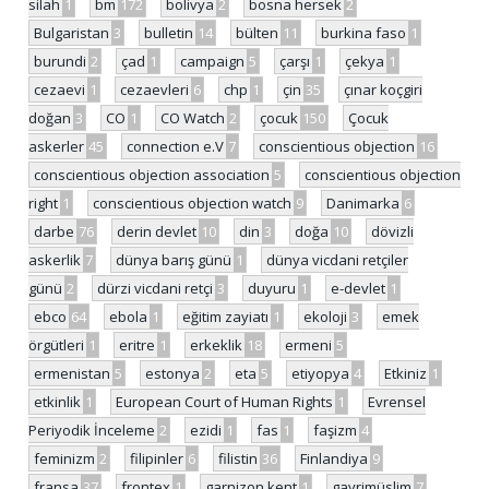
silah
1
bm
172
bolivya
2
bosna hersek
2
Bulgaristan
3
bulletin
14
bülten
11
burkina faso
1
burundi
2
çad
1
campaign
5
çarşı
1
çekya
1
cezaevi
1
cezaevleri
6
chp
1
çin
35
çınar koçgiri
doğan
3
CO
1
CO Watch
2
çocuk
150
Çocuk
askerler
45
connection e.V
7
conscientious objection
16
conscientious objection association
5
conscientious objection
right
1
conscientious objection watch
9
Danimarka
6
darbe
76
derin devlet
10
din
3
doğa
10
dövizli
askerlik
7
dünya barış günü
1
dünya vicdani retçiler
günü
2
dürzi vicdani retçi
3
duyuru
1
e-devlet
1
ebco
64
ebola
1
eğitim zayiatı
1
ekoloji
3
emek
örgütleri
1
eritre
1
erkeklik
18
ermeni
5
ermenistan
5
estonya
2
eta
5
etiyopya
4
Etkiniz
1
etkinlik
1
European Court of Human Rights
1
Evrensel
Periyodik İnceleme
2
ezidi
1
fas
1
faşizm
4
feminizm
2
filipinler
6
filistin
36
Finlandiya
9
fransa
37
frontex
1
garnizon kent
1
gayrimüslim
7