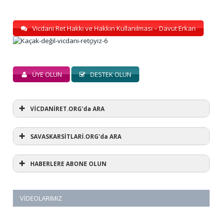
Vicdani Ret Hakkı ve Hakkın Kullanılması – Davut Erkan
ÜYE OLUN
DESTEK OLUN
VİCDANİRET.ORG'da ARA
SAVASKARSİTLARİ.ORG'da ARA
HABERLERE ABONE OLUN
VIDEOLARIMIZ