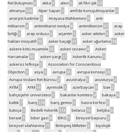
Ret Buluşması
6
akka
1
alevi
1
ali fikri ışık
13
almanya
128
Alper Sapan
1
amfide konuşulmayanlar
1
anarşist kadınlar
1
Anayasa Mahkemesi
4
anti-
militarizm
4
antimilitarist medya
8
antimilitarizm
97
arap
birliği
1
arap ordusu
2
arjantin
1
asker aileleri
1
asker
hakları inisiyatifi
15
asker kaçağı
31
asker uğurlama
18
askere kötü muamele
55
askeri cezaevi
4
Askeri
Harcamalar
92
askeri yargı
17
Askerlik Kanunu
1
askersiz lefkoşa
5
Association for Conscientious
Objection
1
asya
1
avrupa
41
avrupa konseyi
26
Avrupa Vicdani Ret Bürosu
2
avustralya
5
avusturya
2
AYİM
1
AYM
14
ayrımcılık
1
azerbaycan
8
bae
2
bahçeşehir üniversitesi
1
bakanlar komitesi
4
bakaya
8
baltık
7
barış
174
barış gemisi
1
basra körfezi
5
batoça
1
Bedelli Askerlik
114
belarus
13
belçika
6
beraat
1
biber gazı
8
BİKG
1
bireysel başvuru
2
bireysel silahlanma
71
Birleşmiş Milletler
2
biyolojik