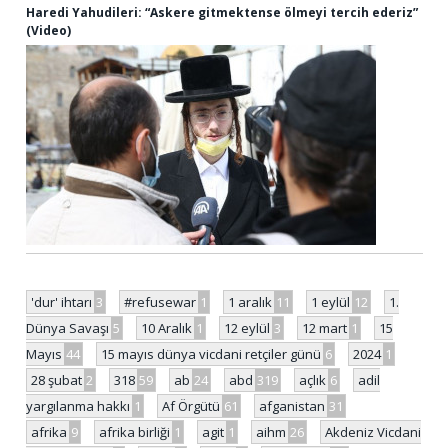
Haredi Yahudileri: “Askere gitmektense ölmeyi tercih ederiz”
(Video)
'dur' ihtarı
3
#refusewar
1
1 aralık
11
1 eylül
12
1.
Dünya Savaşı
5
10 Aralık
1
12 eylül
3
12 mart
1
15
Mayıs
44
15 mayıs dünya vicdani retçiler günü
6
2024
1
28 şubat
2
318
59
ab
24
abd
319
açlık
6
adil
yargılanma hakkı
1
Af Örgütü
61
afganistan
31
afrika
9
afrika birliği
1
agit
1
aihm
26
Akdeniz Vicdani