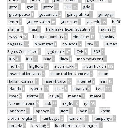
gaza
1
gazi
6
gazze
13
GBT
86
gıda
1
greenpeace
1
guatemala
2
güney afrika
1
güney çin
denizi
3
güney sudan
16
gürcistan
2
güvenlik
35
hafif
silahlar
3
haiti
1
halkı askerlikten soğutma
1
hamas
2
hayvan
20
hidrojen bombası
3
hindistan
12
hirosima-
nagasaki
16
hırvatistan
1
hollanda
5
hrw
31
Human
Rights Committee
1
iç güvenlik
67
ICAN
3
IFOR
2
İHA
41
İHD
29
iklim
7
iltica
1
inan mayıs aru
1
incirlik
6
İngiltere
45
insan hakkı
2
insan hakları
138
insan hakları günü
2
İnsan Hakları Komitesi
2
İnsan
Hakları Konseyi
1
insanlık suçu
10
internet
9
iran
15
irlanda
1
işkence
18
islam
5
ispanya
9
israil
231
İsveç
9
isviçre
10
italya
8
izlanda
3
izleme
4
izleme-dinleme
9
ırak
28
ırkçılık
10
ışid
53
jandarma
1
japonya
37
jitem
1
kadın
101
kadın
vicdani retçiler
2
kamboçya
2
kamerun
1
kampanya
4
kanada
9
karabağ
4
karaburun bilim kongresi
1