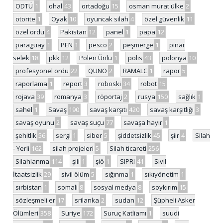
ODTÜ
1
ohal
43
ortadoğu
15
osman murat ülke
2
otorite
1
Oyak
10
oyuncak silah
4
özel güvenlik
11
özel ordu
4
Pakistan
12
panel
1
papa
12
paraguay
1
PEN
1
pesco
2
peşmerge
1
pınar
selek
18
pkk
12
Polen Ünlü
1
polis
43
polonya
10
profesyonel ordu
22
QUNO
2
RAMALC
1
rapor
5
raporlama
1
report
3
roboski
34
robot
15
rojava
39
romanya
3
röportaj
2
rusya
150
sağlık
1
sahel
1
Savaş
190
savaş karşıtı
420
savaş karşıtlığı
3
savaş oyunu
2
savaş suçu
77
savaşa hayır
1
şehitlik
56
sergi
1
siber
5
şiddetsizlik
45
şiir
4
Silah
- Yerli
162
silah projeleri
5
Silah ticareti
256
Silahlanma
114
şili
1
şiö
1
SIPRI
41
Sivil
İtaatsizlik
29
sivil ölüm
5
sığınma
1
sıkıyönetim
1
sırbistan
1
somali
8
sosyal medya
8
soykırım
15
sözleşmeli er
17
srilanka
2
sudan
12
Şüpheli Asker
Ölümleri
358
Suriye
172
Suruç Katliamı
1
suudi