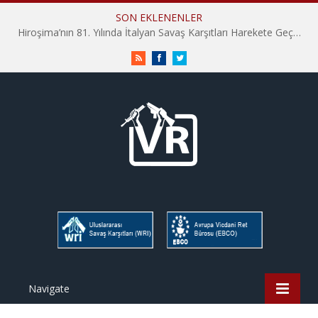
SON EKLENENLER
Hiroşima’nın 81. Yılında İtalyan Savaş Karşıtları Harekete Geçti: “Hatırlamak yeterli değil”
RSS
Facebook
Twitter
Navigate