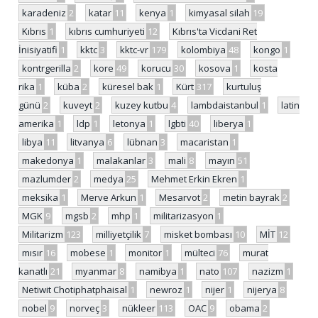
karadeniz
2
katar
11
kenya
1
kimyasal silah
19
Kıbrıs
1
kıbrıs cumhuriyeti
12
Kıbrıs'ta Vicdani Ret
İnisiyatifi
1
kktc
3
kktc-vr
179
kolombiya
48
kongo
1
kontrgerilla
2
kore
49
korucu
30
kosova
1
kosta
rika
1
küba
2
küresel bak
1
Kürt
317
kurtuluş
günü
2
kuveyt
2
kuzey kutbu
4
lambdaistanbul
1
latin
amerika
1
ldp
1
letonya
1
lgbti
40
liberya
1
libya
11
litvanya
6
lübnan
3
macaristan
1
makedonya
1
malakanlar
3
mali
8
mayın
51
mazlumder
2
medya
25
Mehmet Erkin Ekren
1
meksika
1
Merve Arkun
1
Mesarvot
2
metin bayrak
2
MGK
9
mgsb
2
mhp
1
militarizasyon
1
Militarizm
123
milliyetçilik
7
misket bombası
10
MİT
12
mısır
16
mobese
1
monitor
1
mülteci
76
murat
kanatlı
21
myanmar
8
namibya
1
nato
107
nazizm
1
Netiwit Chotiphatphaisal
1
newroz
1
nijer
1
nijerya
8
nobel
9
norveç
3
nükleer
113
OAC
9
obama
2