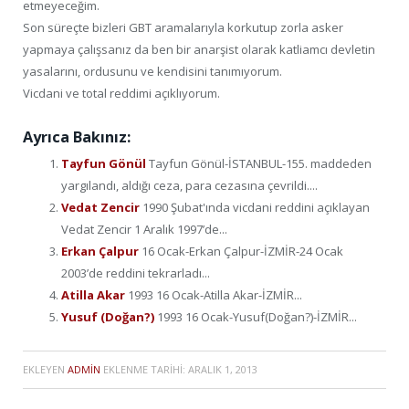
etmeyeceğim.
Son süreçte bizleri GBT aramalarıyla korkutup zorla asker
yapmaya çalışsanız da ben bir anarşist olarak katliamcı devletin
yasalarını, ordusunu ve kendisini tanımıyorum.
Vicdani ve total reddimi açıklıyorum.
Ayrıca Bakınız:
Tayfun Gönül
Tayfun Gönül-İSTANBUL-155. maddeden
yargılandı, aldığı ceza, para cezasına çevrildi....
Vedat Zencir
1990 Şubat'ında vicdani reddini açıklayan
Vedat Zencir 1 Aralık 1997’de...
Erkan Çalpur
16 Ocak-Erkan Çalpur-İZMİR-24 Ocak
2003’de reddini tekrarladı...
Atilla Akar
1993 16 Ocak-Atilla Akar-İZMİR...
Yusuf (Doğan?)
1993 16 Ocak-Yusuf(Doğan?)-İZMİR...
EKLEYEN
ADMIN
EKLENME TARIHI:
ARALIK 1, 2013