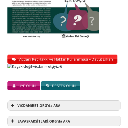
Vicdani Ret Hakkı ve Hakkın Kullanılması – Davut Erkan
ÜYE OLUN
DESTEK OLUN
VİCDANİRET.ORG'da ARA
SAVASKARSİTLARİ.ORG'da ARA