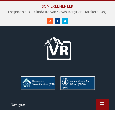
SON EKLENENLER
Hiroşima’nın 81. Yılında İtalyan Savaş Karşıtları Harekete Geçti: “Hatırlamak yeterli değil”
RSS
Facebook
Twitter
Navigate