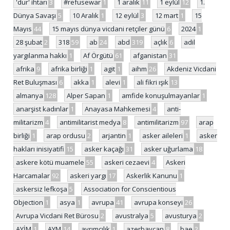
'dur' ihtarı
3
#refusewar
1
1 aralık
11
1 eylül
12
1.
Dünya Savaşı
5
10 Aralık
1
12 eylül
3
12 mart
1
15
Mayıs
44
15 mayıs dünya vicdani retçiler günü
6
2024
1
28 şubat
2
318
59
ab
24
abd
319
açlık
6
adil
yargılanma hakkı
1
Af Örgütü
61
afganistan
31
afrika
9
afrika birliği
1
agit
1
aihm
26
Akdeniz Vicdani
Ret Buluşması
6
akka
1
alevi
1
ali fikri ışık
13
almanya
128
Alper Sapan
1
amfide konuşulmayanlar
1
anarşist kadınlar
1
Anayasa Mahkemesi
4
anti-
militarizm
4
antimilitarist medya
8
antimilitarizm
97
arap
birliği
1
arap ordusu
2
arjantin
1
asker aileleri
1
asker
hakları inisiyatifi
15
asker kaçağı
31
asker uğurlama
18
askere kötü muamele
55
askeri cezaevi
4
Askeri
Harcamalar
92
askeri yargı
17
Askerlik Kanunu
1
askersiz lefkoşa
5
Association for Conscientious
Objection
1
asya
1
avrupa
41
avrupa konseyi
26
Avrupa Vicdani Ret Bürosu
2
avustralya
5
avusturya
2
AYİM
1
AYM
14
ayrımcılık
1
azerbaycan
8
bae
2