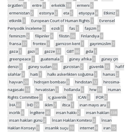
örgütleri
1
eritre
1
erkeklik
18
ermeni
5
ermenistan
5
estonya
2
eta
5
etiyopya
4
Etkiniz
1
etkinlik
1
European Court of Human Rights
1
Evrensel
Periyodik İnceleme
2
ezidi
1
fas
1
faşizm
4
feminizm
2
filipinler
6
filistin
36
Finlandiya
9
fransa
37
frontex
1
garnizon kent
1
gayrimüslim
7
gaza
1
gazi
6
gazze
13
GBT
86
gıda
1
greenpeace
1
guatemala
2
güney afrika
1
güney çin
denizi
3
güney sudan
16
gürcistan
2
güvenlik
35
hafif
silahlar
3
haiti
1
halkı askerlikten soğutma
1
hamas
2
hayvan
20
hidrojen bombası
3
hindistan
12
hirosima-
nagasaki
16
hırvatistan
1
hollanda
5
hrw
31
Human
Rights Committee
1
iç güvenlik
67
ICAN
3
IFOR
2
İHA
41
İHD
29
iklim
7
iltica
1
inan mayıs aru
1
incirlik
6
İngiltere
45
insan hakkı
2
insan hakları
138
insan hakları günü
2
İnsan Hakları Komitesi
2
İnsan
Hakları Konseyi
1
insanlık suçu
10
internet
9
iran
15