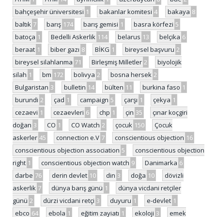
bahçeşehir üniversitesi
1
bakanlar komitesi
4
bakaya
8
baltık
7
barış
174
barış gemisi
1
basra körfezi
5
batoça
1
Bedelli Askerlik
114
belarus
13
belçika
6
beraat
1
biber gazı
8
BİKG
1
bireysel başvuru
2
bireysel silahlanma
71
Birleşmiş Milletler
2
biyolojik
silah
1
bm
172
bolivya
2
bosna hersek
2
Bulgaristan
3
bulletin
14
bülten
11
burkina faso
1
burundi
2
çad
1
campaign
5
çarşı
1
çekya
1
cezaevi
1
cezaevleri
6
chp
1
çin
35
çınar koçgiri
doğan
3
CO
1
CO Watch
2
çocuk
150
Çocuk
askerler
45
connection e.V
7
conscientious objection
16
conscientious objection association
5
conscientious objection
right
1
conscientious objection watch
9
Danimarka
6
darbe
76
derin devlet
10
din
3
doğa
10
dövizli
askerlik
7
dünya barış günü
1
dünya vicdani retçiler
günü
2
dürzi vicdani retçi
3
duyuru
1
e-devlet
1
ebco
64
ebola
1
eğitim zayiatı
1
ekoloji
3
emek