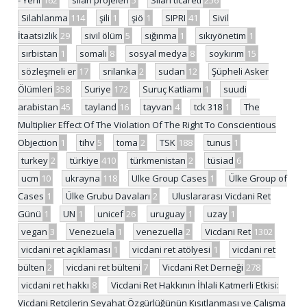
Silahlanma
114
şili
1
şiö
1
SIPRI
41
Sivil
İtaatsizlik
29
sivil ölüm
5
sığınma
1
sıkıyönetim
1
sırbistan
1
somali
8
sosyal medya
8
soykırım
15
sözleşmeli er
17
srilanka
2
sudan
12
Şüpheli Asker
Ölümleri
358
Suriye
172
Suruç Katliamı
1
suudi
arabistan
45
tayland
16
tayvan
4
tck 318
1
The
Multiplier Effect Of The Violation Of The Right To Conscientious
Objection
1
tihv
5
toma
2
TSK
188
tunus
1
turkey
2
türkiye
410
türkmenistan
2
tüsiad
6
ucm
10
ukrayna
118
Ulke Group Cases
1
Ülke Group of
Cases
1
Ülke Grubu Davaları
2
Uluslararası Vicdani Ret
Günü
1
UN
1
unicef
26
uruguay
1
uzay
1
vegan
3
Venezuela
1
venezuella
2
Vicdani Ret
1302
vicdani ret açıklaması
1
vicdani ret atölyesi
1
vicdani ret
bülten
2
vicdani ret bülteni
7
Vicdani Ret Derneği
278
vicdani ret hakkı
8
Vicdani Ret Hakkının İhlali Katmerli Etkisi:
Vicdani Retçilerin Seyahat Özgürlüğünün Kısıtlanması ve Çalışma