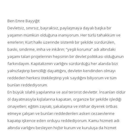
Ben Emre Bayyiğit
Devletsiz, sınırsız, bayraksız, paylaşmaya dayalı başka bir
yaşamın mümkün olduğuna inanıyorum. Her türlü tahakküm ve
emirlerin; Kürt halkı üzerinde sistemli bir şekilde sürdürülen,
baskı, sindirme, imha ve inkârın; “yeşili koruma” adı altındaki
yaşamı talan projelerinin hepsinin bir devlet politikası olduğunun
farkındayım. Kapitalizmin varlığını sürdürdüğü her alanda bizi
yalnızlaştırıp bencilliği dayattığını, devletin kendinden olmayı
reddeden herkesi ötekileştirip yok saydığını biliyorum ve tüm
bunları reddediyorum.
En büyük silahlı yapılanma ve asıl terörist devlettir. İnsanları öldür
öl dayatmasıyla kışlalarına kapatan, organize bir şekilde işlediği
cinayetleri; eğitim zayiatı, şakalaşma ve intihar diyerek örtbas
etmeye çalışan ve bunları reddedenleri askeri cezaevlerine
kapatıp işkence eden orduyu reddediyorum. Kamu hizmeti adı
altında varlığını besleyen hiçbir kurum ve kuruluşa da hizmet