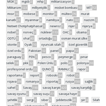
MGK
9
mgsb
2
mhp
1
militarizasyon
1
Militarizm
123
milliyetçilik
7
misket bombası
10
MİT
12
mısır
16
mobese
1
monitor
1
mülteci
76
murat
kanatlı
21
myanmar
8
namibya
1
nato
107
nazizm
1
Netiwit Chotiphatphaisal
1
newroz
1
nijer
1
nijerya
8
nobel
9
norveç
3
nükleer
113
OAC
9
obama
2
ODTÜ
1
ohal
43
ortadoğu
15
osman murat ülke
2
otorite
1
Oyak
10
oyuncak silah
4
özel güvenlik
11
özel ordu
4
Pakistan
12
panel
1
papa
12
paraguay
1
PEN
1
pesco
2
peşmerge
1
pınar
selek
18
pkk
12
Polen Ünlü
1
polis
43
polonya
10
profesyonel ordu
22
QUNO
2
RAMALC
1
rapor
5
raporlama
1
report
3
roboski
34
robot
15
rojava
39
romanya
3
röportaj
2
rusya
150
sağlık
1
sahel
1
Savaş
190
savaş karşıtı
420
savaş karşıtlığı
3
savaş oyunu
2
savaş suçu
77
savaşa hayır
1
şehitlik
56
sergi
1
siber
5
şiddetsizlik
45
şiir
4
Silah
- Yerli
162
silah projeleri
5
Silah ticareti
256