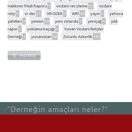
Hakkının İhlali Raporu
1
vicdani ret izleme
53
vicdani
retçi
5
vr der
21
VR-DDER
1
WRİ
64
yayın
1
yehova
şahitleri
7
yemen
59
yeni zelanda
1
yeniçağ
1
yılık
rapor
1
yoklama kaçağı
2
Yunan Vicdani Retçiler
Derneği
1
yunanistan
40
Zorunlu Askerlik
183
YAZI EKLE