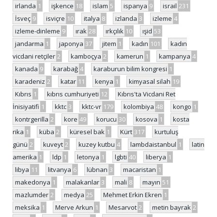
irlanda
1
işkence
18
islam
5
ispanya
9
israil
231
İsveç
9
isviçre
10
italya
8
izlanda
3
izleme
4
izleme-dinleme
9
ırak
28
ırkçılık
10
ışid
53
jandarma
1
japonya
37
jitem
1
kadın
101
kadın
vicdani retçiler
2
kamboçya
2
kamerun
1
kampanya
4
kanada
9
karabağ
4
karaburun bilim kongresi
1
karadeniz
2
katar
11
kenya
1
kimyasal silah
19
Kıbrıs
1
kıbrıs cumhuriyeti
12
Kıbrıs'ta Vicdani Ret
İnisiyatifi
1
kktc
3
kktc-vr
179
kolombiya
48
kongo
1
kontrgerilla
2
kore
49
korucu
30
kosova
1
kosta
rika
1
küba
2
küresel bak
1
Kürt
317
kurtuluş
günü
2
kuveyt
2
kuzey kutbu
4
lambdaistanbul
1
latin
amerika
1
ldp
1
letonya
1
lgbti
40
liberya
1
libya
11
litvanya
6
lübnan
3
macaristan
1
makedonya
1
malakanlar
3
mali
8
mayın
51
mazlumder
2
medya
25
Mehmet Erkin Ekren
1
meksika
1
Merve Arkun
1
Mesarvot
2
metin bayrak
2