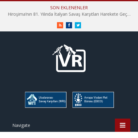
SON EKLENENLER
Hiroşima’nın 81. Yılında İtalyan Savaş Karşıtları Harekete Geçti: “Hatırlamak yeterli değil”
RSS
Facebook
Twitter
Navigate