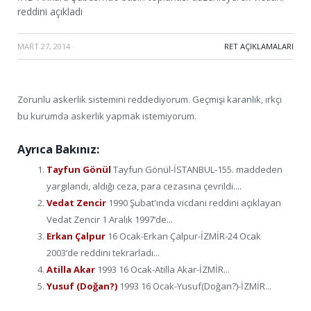
reddini açıkladı
MART 27, 2014
·
RET AÇIKLAMALARI
Zorunlu askerlik sistemini reddediyorum. Geçmişi karanlık, ırkçı
bu kurumda askerlik yapmak istemiyorum.
Ayrıca Bakınız:
Tayfun Gönül
Tayfun Gönül-İSTANBUL-155. maddeden
yargılandı, aldığı ceza, para cezasına çevrildi....
Vedat Zencir
1990 Şubat'ında vicdani reddini açıklayan
Vedat Zencir 1 Aralık 1997’de...
Erkan Çalpur
16 Ocak-Erkan Çalpur-İZMİR-24 Ocak
2003’de reddini tekrarladı...
Atilla Akar
1993 16 Ocak-Atilla Akar-İZMİR...
Yusuf (Doğan?)
1993 16 Ocak-Yusuf(Doğan?)-İZMİR...