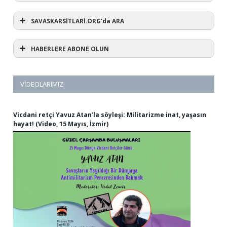
SAVASKARSİTLARİ.ORG'da ARA
HABERLERE ABONE OLUN
VIDEOLARIMIZ
Vicdani retçi Yavuz Atan’la söyleşi: Militarizme inat, yaşasın
hayat! (Video, 15 Mayıs, İzmir)