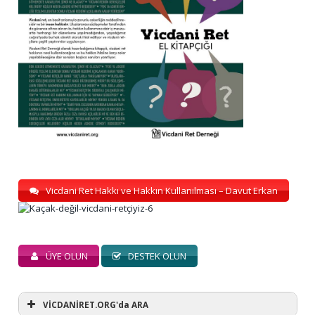
Vicdani Ret Hakkı ve Hakkın Kullanılması – Davut Erkan
ÜYE OLUN
DESTEK OLUN
VİCDANİRET.ORG'da ARA