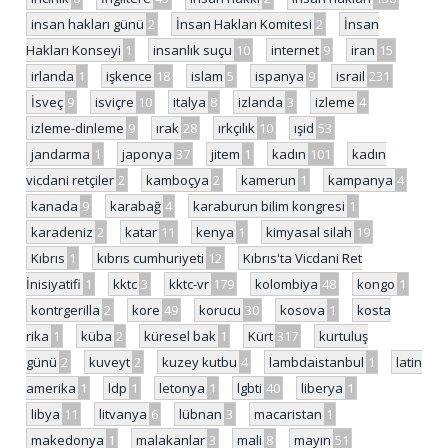
insan hakları günü
2
İnsan Hakları Komitesi
2
İnsan
Hakları Konseyi
1
insanlık suçu
10
internet
9
iran
15
irlanda
1
işkence
18
islam
5
ispanya
9
israil
231
İsveç
9
isviçre
10
italya
8
izlanda
3
izleme
4
izleme-dinleme
9
ırak
28
ırkçılık
10
ışid
53
jandarma
1
japonya
37
jitem
1
kadın
101
kadın
vicdani retçiler
2
kamboçya
2
kamerun
1
kampanya
4
kanada
9
karabağ
4
karaburun bilim kongresi
1
karadeniz
2
katar
11
kenya
1
kimyasal silah
19
Kıbrıs
1
kıbrıs cumhuriyeti
12
Kıbrıs'ta Vicdani Ret
İnisiyatifi
1
kktc
3
kktc-vr
179
kolombiya
48
kongo
1
kontrgerilla
2
kore
49
korucu
30
kosova
1
kosta
rika
1
küba
2
küresel bak
1
Kürt
317
kurtuluş
günü
2
kuveyt
2
kuzey kutbu
4
lambdaistanbul
1
latin
amerika
1
ldp
1
letonya
1
lgbti
40
liberya
1
libya
11
litvanya
6
lübnan
3
macaristan
1
makedonya
1
malakanlar
3
mali
8
mayın
51