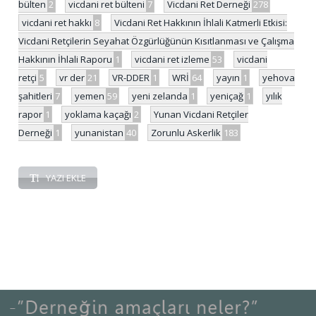
bülten
2
vicdani ret bülteni
7
Vicdani Ret Derneği
278
vicdani ret hakkı
8
Vicdani Ret Hakkının İhlali Katmerli Etkisi:
Vicdani Retçilerin Seyahat Özgürlüğünün Kısıtlanması ve Çalışma
Hakkının İhlali Raporu
1
vicdani ret izleme
53
vicdani
retçi
5
vr der
21
VR-DDER
1
WRİ
64
yayın
1
yehova
şahitleri
7
yemen
59
yeni zelanda
1
yeniçağ
1
yılık
rapor
1
yoklama kaçağı
2
Yunan Vicdani Retçiler
Derneği
1
yunanistan
40
Zorunlu Askerlik
183
YAZI EKLE