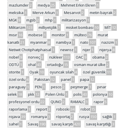
mazlumder
2
medya
25
Mehmet Erkin Ekren
1
meksika
1
Merve Arkun
1
Mesarvot
2
metin bayrak
2
MGK
9
mgsb
2
mhp
1
militarizasyon
1
Militarizm
123
milliyetçilik
7
misket bombası
10
MİT
12
mısır
16
mobese
1
monitor
1
mülteci
76
murat
kanatlı
21
myanmar
8
namibya
1
nato
107
nazizm
1
Netiwit Chotiphatphaisal
1
newroz
1
nijer
1
nijerya
8
nobel
9
norveç
3
nükleer
113
OAC
9
obama
2
ODTÜ
1
ohal
43
ortadoğu
15
osman murat ülke
2
otorite
1
Oyak
10
oyuncak silah
4
özel güvenlik
11
özel ordu
4
Pakistan
12
panel
1
papa
12
paraguay
1
PEN
1
pesco
2
peşmerge
1
pınar
selek
18
pkk
12
Polen Ünlü
1
polis
43
polonya
10
profesyonel ordu
22
QUNO
2
RAMALC
1
rapor
5
raporlama
1
report
3
roboski
34
robot
15
rojava
39
romanya
3
röportaj
2
rusya
150
sağlık
1
sahel
1
Savaş
190
savaş karşıtı
420
savaş karşıtlığı
3