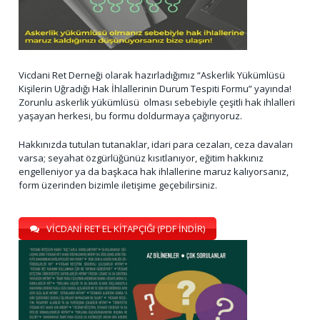
Vicdani Ret Derneği olarak hazırladığımız “Askerlik Yükümlüsü
Kişilerin Uğradığı Hak İhlallerinin Durum Tespiti Formu” yayında!
Zorunlu askerlik yükümlüsü olması sebebiyle çeşitli hak ihlalleri
yaşayan herkesi, bu formu doldurmaya çağırıyoruz.
Hakkınızda tutulan tutanaklar, idari para cezaları, ceza davaları
varsa; seyahat özgürlüğünüz kısıtlanıyor, eğitim hakkınız
engelleniyor ya da başkaca hak ihlallerine maruz kalıyorsanız,
form üzerinden bizimle iletişime geçebilirsiniz.
VİCDANİ RET EL KİTAPÇIĞI (PDF İNDİR)