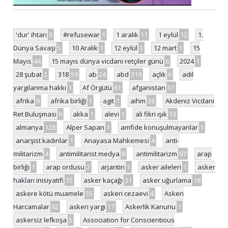
'dur' ihtarı
3
#refusewar
1
1 aralık
11
1 eylül
12
1.
Dünya Savaşı
5
10 Aralık
1
12 eylül
3
12 mart
1
15
Mayıs
44
15 mayıs dünya vicdani retçiler günü
6
2024
1
28 şubat
2
318
59
ab
24
abd
319
açlık
6
adil
yargılanma hakkı
1
Af Örgütü
61
afganistan
31
afrika
9
afrika birliği
1
agit
1
aihm
26
Akdeniz Vicdani
Ret Buluşması
6
akka
1
alevi
1
ali fikri ışık
13
almanya
128
Alper Sapan
1
amfide konuşulmayanlar
1
anarşist kadınlar
1
Anayasa Mahkemesi
4
anti-
militarizm
4
antimilitarist medya
8
antimilitarizm
97
arap
birliği
1
arap ordusu
2
arjantin
1
asker aileleri
1
asker
hakları inisiyatifi
15
asker kaçağı
31
asker uğurlama
18
askere kötü muamele
55
askeri cezaevi
4
Askeri
Harcamalar
92
askeri yargı
17
Askerlik Kanunu
1
askersiz lefkoşa
5
Association for Conscientious