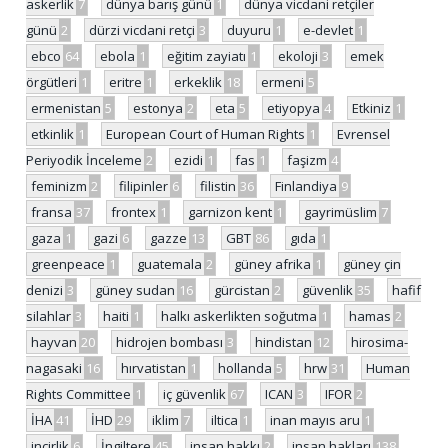
askerlik
7
dünya barış günü
1
dünya vicdani retçiler
günü
2
dürzi vicdani retçi
3
duyuru
1
e-devlet
1
ebco
64
ebola
1
eğitim zayiatı
1
ekoloji
3
emek
örgütleri
1
eritre
1
erkeklik
18
ermeni
5
ermenistan
5
estonya
2
eta
5
etiyopya
4
Etkiniz
1
etkinlik
1
European Court of Human Rights
1
Evrensel
Periyodik İnceleme
2
ezidi
1
fas
1
faşizm
4
feminizm
2
filipinler
6
filistin
36
Finlandiya
9
fransa
37
frontex
1
garnizon kent
1
gayrimüslim
7
gaza
1
gazi
6
gazze
13
GBT
86
gıda
1
greenpeace
1
guatemala
2
güney afrika
1
güney çin
denizi
3
güney sudan
16
gürcistan
2
güvenlik
35
hafif
silahlar
3
haiti
1
halkı askerlikten soğutma
1
hamas
2
hayvan
20
hidrojen bombası
3
hindistan
12
hirosima-
nagasaki
16
hırvatistan
1
hollanda
5
hrw
31
Human
Rights Committee
1
iç güvenlik
67
ICAN
3
IFOR
2
İHA
41
İHD
29
iklim
7
iltica
1
inan mayıs aru
1
incirlik
6
İngiltere
45
insan hakkı
2
insan hakları
138