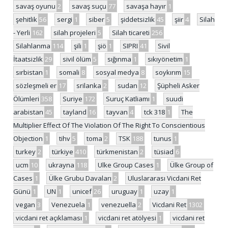
savaş oyunu
2
savaş suçu
77
savaşa hayır
1
şehitlik
56
sergi
1
siber
5
şiddetsizlik
45
şiir
4
Silah
- Yerli
162
silah projeleri
5
Silah ticareti
256
Silahlanma
114
şili
1
şiö
1
SIPRI
41
Sivil
İtaatsizlik
29
sivil ölüm
5
sığınma
1
sıkıyönetim
1
sırbistan
1
somali
8
sosyal medya
8
soykırım
15
sözleşmeli er
17
srilanka
2
sudan
12
Şüpheli Asker
Ölümleri
358
Suriye
172
Suruç Katliamı
1
suudi
arabistan
45
tayland
16
tayvan
4
tck 318
1
The
Multiplier Effect Of The Violation Of The Right To Conscientious
Objection
1
tihv
5
toma
2
TSK
188
tunus
1
turkey
2
türkiye
410
türkmenistan
2
tüsiad
6
ucm
10
ukrayna
118
Ulke Group Cases
1
Ülke Group of
Cases
1
Ülke Grubu Davaları
2
Uluslararası Vicdani Ret
Günü
1
UN
1
unicef
26
uruguay
1
uzay
1
vegan
3
Venezuela
1
venezuella
2
Vicdani Ret
1302
vicdani ret açıklaması
1
vicdani ret atölyesi
1
vicdani ret