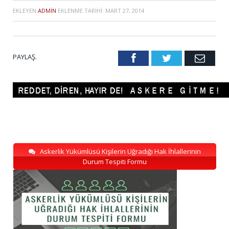
EKLEYEN
ADMIN
EKLENME TARIHI:
MART 27, 2014
PAYLAŞ.
Facebook
Twitter
Emai
Askerlik Yükümlüsü Kişilerin Uğradığı Hak İhlallerinin
Durum Tespiti Formu