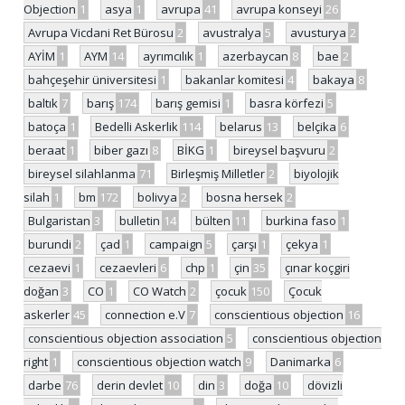
Objection
1
asya
1
avrupa
41
avrupa konseyi
26
Avrupa Vicdani Ret Bürosu
2
avustralya
5
avusturya
2
AYİM
1
AYM
14
ayrımcılık
1
azerbaycan
8
bae
2
bahçeşehir üniversitesi
1
bakanlar komitesi
4
bakaya
8
baltık
7
barış
174
barış gemisi
1
basra körfezi
5
batoça
1
Bedelli Askerlik
114
belarus
13
belçika
6
beraat
1
biber gazı
8
BİKG
1
bireysel başvuru
2
bireysel silahlanma
71
Birleşmiş Milletler
2
biyolojik
silah
1
bm
172
bolivya
2
bosna hersek
2
Bulgaristan
3
bulletin
14
bülten
11
burkina faso
1
burundi
2
çad
1
campaign
5
çarşı
1
çekya
1
cezaevi
1
cezaevleri
6
chp
1
çin
35
çınar koçgiri
doğan
3
CO
1
CO Watch
2
çocuk
150
Çocuk
askerler
45
connection e.V
7
conscientious objection
16
conscientious objection association
5
conscientious objection
right
1
conscientious objection watch
9
Danimarka
6
darbe
76
derin devlet
10
din
3
doğa
10
dövizli