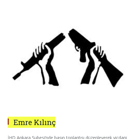
Emre Kılınç
İHD Ankara Şubesi’nde basın toplantısı düzenleyerek vicdani