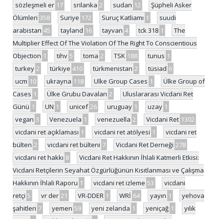
sözleşmeli er
17
srilanka
2
sudan
12
Şüpheli Asker
Ölümleri
358
Suriye
172
Suruç Katliamı
1
suudi
arabistan
45
tayland
16
tayvan
4
tck 318
1
The
Multiplier Effect Of The Violation Of The Right To Conscientious
Objection
1
tihv
5
toma
2
TSK
188
tunus
1
turkey
2
türkiye
410
türkmenistan
2
tüsiad
6
ucm
10
ukrayna
118
Ulke Group Cases
1
Ülke Group of
Cases
1
Ülke Grubu Davaları
2
Uluslararası Vicdani Ret
Günü
1
UN
1
unicef
26
uruguay
1
uzay
1
vegan
3
Venezuela
1
venezuella
2
Vicdani Ret
1302
vicdani ret açıklaması
1
vicdani ret atölyesi
1
vicdani ret
bülten
2
vicdani ret bülteni
7
Vicdani Ret Derneği
278
vicdani ret hakkı
8
Vicdani Ret Hakkının İhlali Katmerli Etkisi:
Vicdani Retçilerin Seyahat Özgürlüğünün Kısıtlanması ve Çalışma
Hakkının İhlali Raporu
1
vicdani ret izleme
53
vicdani
retçi
5
vr der
21
VR-DDER
1
WRİ
64
yayın
1
yehova
şahitleri
7
yemen
59
yeni zelanda
1
yeniçağ
1
yılık