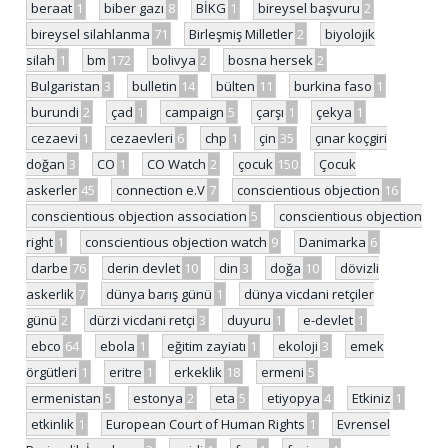
beraat
1
biber gazı
8
BİKG
1
bireysel başvuru
2
bireysel silahlanma
71
Birleşmiş Milletler
2
biyolojik
silah
1
bm
172
bolivya
2
bosna hersek
2
Bulgaristan
3
bulletin
14
bülten
11
burkina faso
1
burundi
2
çad
1
campaign
5
çarşı
1
çekya
1
cezaevi
1
cezaevleri
6
chp
1
çin
35
çınar koçgiri
doğan
3
CO
1
CO Watch
2
çocuk
150
Çocuk
askerler
45
connection e.V
7
conscientious objection
16
conscientious objection association
5
conscientious objection
right
1
conscientious objection watch
9
Danimarka
6
darbe
76
derin devlet
10
din
3
doğa
10
dövizli
askerlik
7
dünya barış günü
1
dünya vicdani retçiler
günü
2
dürzi vicdani retçi
3
duyuru
1
e-devlet
1
ebco
64
ebola
1
eğitim zayiatı
1
ekoloji
3
emek
örgütleri
1
eritre
1
erkeklik
18
ermeni
5
ermenistan
5
estonya
2
eta
5
etiyopya
4
Etkiniz
1
etkinlik
1
European Court of Human Rights
1
Evrensel