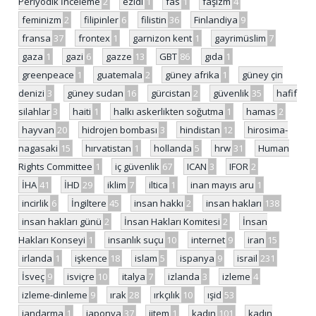
Periyodik İnceleme
2
ezidi
1
fas
1
faşizm
4
feminizm
2
filipinler
6
filistin
36
Finlandiya
9
fransa
37
frontex
1
garnizon kent
1
gayrimüslim
7
gaza
1
gazi
6
gazze
13
GBT
86
gıda
1
greenpeace
1
guatemala
2
güney afrika
1
güney çin
denizi
3
güney sudan
16
gürcistan
2
güvenlik
35
hafif
silahlar
3
haiti
1
halkı askerlikten soğutma
1
hamas
2
hayvan
20
hidrojen bombası
3
hindistan
12
hirosima-
nagasaki
15
hırvatistan
1
hollanda
5
hrw
31
Human
Rights Committee
1
iç güvenlik
67
ICAN
3
IFOR
2
İHA
41
İHD
29
iklim
7
iltica
1
inan mayıs aru
1
incirlik
6
İngiltere
45
insan hakkı
2
insan hakları
138
insan hakları günü
2
İnsan Hakları Komitesi
2
İnsan
Hakları Konseyi
1
insanlık suçu
10
internet
9
iran
15
irlanda
1
işkence
18
islam
5
ispanya
9
israil
231
İsveç
9
isviçre
10
italya
7
izlanda
3
izleme
4
izleme-dinleme
9
ırak
28
ırkçılık
10
ışid
53
jandarma
1
japonya
37
jitem
1
kadın
101
kadın