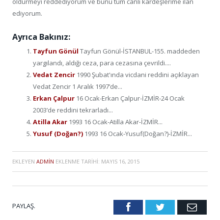
öldürmeyi reddediyorum ve bunu tüm canlı kardeşlerime ilan
ediyorum.
Ayrıca Bakınız:
Tayfun Gönül
Tayfun Gönül-İSTANBUL-155. maddeden
yargılandı, aldığı ceza, para cezasına çevrildi....
Vedat Zencir
1990 Şubat'ında vicdani reddini açıklayan
Vedat Zencir 1 Aralık 1997’de...
Erkan Çalpur
16 Ocak-Erkan Çalpur-İZMİR-24 Ocak
2003’de reddini tekrarladı...
Atilla Akar
1993 16 Ocak-Atilla Akar-İZMİR...
Yusuf (Doğan?)
1993 16 Ocak-Yusuf(Doğan?)-İZMİR...
EKLEYEN
ADMIN
EKLENME TARIHI:
MAYIS 16, 2015
PAYLAŞ.
Facebook
Twitter
Emai