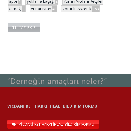
rapor
1
yoklama kaçağı
2
Yunan Vicdani Retçiler
Derneği
1
yunanistan
40
Zorunlu Askerlik
183
YAZI EKLE
VİCDANİ RET HAKKI İHLALİ BİLDİRİM FORMU
VİCDANİ RET HAKKI İHLALİ BİLDİRİM FORMU