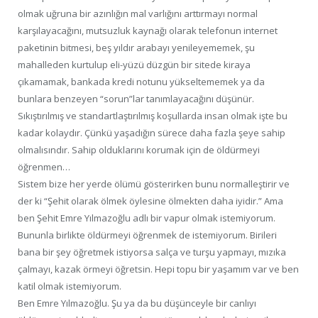
olmak uğruna bir azınlığın mal varlığını arttırmayı normal
karşılayacağını, mutsuzluk kaynağı olarak telefonun internet
paketinin bitmesi, beş yıldır arabayı yenileyememek, şu
mahalleden kurtulup eli-yüzü düzgün bir sitede kiraya
çıkamamak, bankada kredi notunu yükseltememek ya da
bunlara benzeyen “sorun”lar tanımlayacağını düşünür.
Sıkıştırılmış ve standartlaştırılmış koşullarda insan olmak işte bu
kadar kolaydır. Çünkü yaşadığın sürece daha fazla şeye sahip
olmalısındır. Sahip olduklarını korumak için de öldürmeyi
öğrenmen…
Sistem bize her yerde ölümü gösterirken bunu normalleştirir ve
der ki “Şehit olarak ölmek öylesine ölmekten daha iyidir.” Ama
ben Şehit Emre Yılmazoğlu adlı bir vapur olmak istemiyorum.
Bununla birlikte öldürmeyi öğrenmek de istemiyorum. Birileri
bana bir şey öğretmek istiyorsa salça ve turşu yapmayı, mızıka
çalmayı, kazak örmeyi öğretsin. Hepi topu bir yaşamım var ve ben
katil olmak istemiyorum.
Ben Emre Yılmazoğlu. Şu ya da bu düşünceyle bir canlıyı