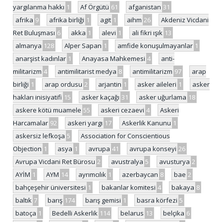
yargılanma hakkı
1
Af Örgütü
61
afganistan
31
afrika
9
afrika birliği
1
agit
1
aihm
26
Akdeniz Vicdani
Ret Buluşması
6
akka
1
alevi
1
ali fikri ışık
13
almanya
128
Alper Sapan
1
amfide konuşulmayanlar
1
anarşist kadınlar
1
Anayasa Mahkemesi
4
anti-
militarizm
4
antimilitarist medya
8
antimilitarizm
97
arap
birliği
1
arap ordusu
2
arjantin
1
asker aileleri
1
asker
hakları inisiyatifi
15
asker kaçağı
31
asker uğurlama
18
askere kötü muamele
55
askeri cezaevi
4
Askeri
Harcamalar
92
askeri yargı
17
Askerlik Kanunu
1
askersiz lefkoşa
5
Association for Conscientious
Objection
1
asya
1
avrupa
41
avrupa konseyi
26
Avrupa Vicdani Ret Bürosu
2
avustralya
5
avusturya
2
AYİM
1
AYM
14
ayrımcılık
1
azerbaycan
8
bae
2
bahçeşehir üniversitesi
1
bakanlar komitesi
4
bakaya
8
baltık
7
barış
174
barış gemisi
1
basra körfezi
5
batoça
1
Bedelli Askerlik
114
belarus
13
belçika
6