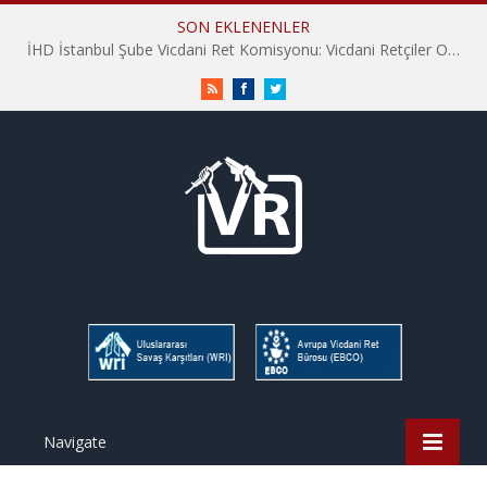
SON EKLENENLER
İHD İstanbul Şube Vicdani Ret Komisyonu: Vicdani Retçiler Olarak Destek İçin Buradayız!
RSS
Facebook
Twitter
Navigate