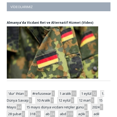
VIDEOLARIMIZ
Almanya’da Vicdani Ret ve Alternatif Hizmet (Video)
'dur' ihtarı
3
#refusewar
1
1 aralık
11
1 eylül
12
1.
Dünya Savaşı
5
10 Aralık
1
12 eylül
3
12 mart
1
15
Mayıs
44
15 mayıs dünya vicdani retçiler günü
6
2024
1
28 şubat
2
318
59
ab
24
abd
319
açlık
6
adil