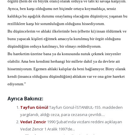
örgütü (hem de en büyük olanı) olarak orduya ve tabi ki savaşa karşıyım.
Ayrıca, ben karşı olduğumu net biçimde ortaya koymadıkça, sessiz
kaldıkça bu aşağılık durumu onaylamış olacağımı düşünüyor, yaşanan bu
rezilliklere karşı bir sorumluluğum olduğunu hissediyorum.
Bu düşüncelerim ve ahlaki ilkelerimle ben (elbette ki) insan öldürmek ve
bunu yapacak kişileri eğitmek amacıyla kurulmuş bir örgüt olduğunu
düşündüğüm orduya katılmayı, bir olmayı reddediyorum.
Bu hareketim üzerine bana ya da konusunda nutuk çekmek isteyenler
olabilir. Ama ben kendimi herhangi bir millete dahil ya da devlete ait
hissetmiyorum. Egemen ahlaki kalıplar da beni bağlamıyor. Birey olarak
kendi (insanca olduğunu düşündüğüm) ahlakım var ve ona göre hareket
ediyorum.”
Ayrıca Bakınız:
Tayfun Gönül
Tayfun Gönül-İSTANBUL-155. maddeden
yargılandı, aldığı ceza, para cezasına çevrildi....
Vedat Zencir
1990 Şubat'ında vicdani reddini açıklayan
Vedat Zencir 1 Aralık 1997’de...