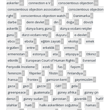
askerler
45
connection e.V
7
conscientious objection
16
conscientious objection association
5
conscientious objection
right
1
conscientious objection watch
9
Danimarka
6
darbe
76
derin devlet
10
din
3
doğa
10
dövizli
askerlik
7
dünya barış günü
1
dünya vicdani retçiler
günü
2
dürzi vicdani retçi
3
duyuru
1
e-devlet
1
ebco
64
ebola
1
eğitim zayiatı
1
ekoloji
3
emek
örgütleri
1
eritre
1
erkeklik
18
ermeni
5
ermenistan
5
estonya
2
eta
5
etiyopya
4
Etkiniz
1
etkinlik
1
European Court of Human Rights
1
Evrensel
Periyodik İnceleme
2
ezidi
1
fas
1
faşizm
4
feminizm
2
filipinler
6
filistin
36
Finlandiya
9
fransa
37
frontex
1
garnizon kent
1
gayrimüslim
7
gaza
1
gazi
6
gazze
13
GBT
86
gıda
1
greenpeace
1
guatemala
2
güney afrika
1
güney çin
denizi
3
güney sudan
16
gürcistan
2
güvenlik
35
hafif
silahlar
3
haiti
1
halkı askerlikten soğutma
1
hamas
2