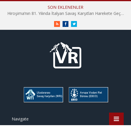
SON EKLENENLER
Hiroşima’nın 81. Yılında İtalyan Savaş Karşıtları Harekete Geçti: “Hatırlamak yeterli değil”
RSS
Facebook
Twitter
Navigate