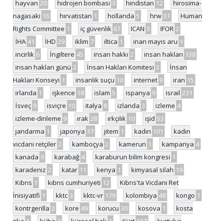
hayvan
20
hidrojen bombası
3
hindistan
12
hirosima-
nagasaki
16
hırvatistan
1
hollanda
5
hrw
31
Human
Rights Committee
1
iç güvenlik
67
ICAN
3
IFOR
2
İHA
41
İHD
29
iklim
7
iltica
1
inan mayıs aru
1
incirlik
6
İngiltere
45
insan hakkı
2
insan hakları
138
insan hakları günü
2
İnsan Hakları Komitesi
2
İnsan
Hakları Konseyi
1
insanlık suçu
10
internet
9
iran
15
irlanda
1
işkence
18
islam
5
ispanya
9
israil
231
İsveç
9
isviçre
10
italya
8
izlanda
3
izleme
4
izleme-dinleme
9
ırak
28
ırkçılık
10
ışid
53
jandarma
1
japonya
37
jitem
1
kadın
101
kadın
vicdani retçiler
2
kamboçya
2
kamerun
1
kampanya
4
kanada
9
karabağ
4
karaburun bilim kongresi
1
karadeniz
2
katar
11
kenya
1
kimyasal silah
19
Kıbrıs
1
kıbrıs cumhuriyeti
12
Kıbrıs'ta Vicdani Ret
İnisiyatifi
1
kktc
3
kktc-vr
179
kolombiya
48
kongo
1
kontrgerilla
2
kore
49
korucu
30
kosova
1
kosta