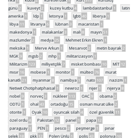
rika
1
küba
2
küresel bak
1
Kürt
317
kurtuluş
günü
2
kuveyt
2
kuzey kutbu
4
lambdaistanbul
1
latin
amerika
1
ldp
1
letonya
1
lgbti
40
liberya
1
libya
11
litvanya
6
lübnan
3
macaristan
1
makedonya
1
malakanlar
3
mali
8
mayın
51
mazlumder
2
medya
25
Mehmet Erkin Ekren
1
meksika
1
Merve Arkun
1
Mesarvot
2
metin bayrak
2
MGK
9
mgsb
2
mhp
1
militarizasyon
1
Militarizm
123
milliyetçilik
7
misket bombası
10
MİT
12
mısır
16
mobese
1
monitor
1
mülteci
76
murat
kanatlı
21
myanmar
8
namibya
1
nato
107
nazizm
1
Netiwit Chotiphatphaisal
1
newroz
1
nijer
1
nijerya
8
nobel
9
norveç
3
nükleer
113
OAC
9
obama
2
ODTÜ
1
ohal
43
ortadoğu
15
osman murat ülke
2
otorite
1
Oyak
10
oyuncak silah
4
özel güvenlik
11
özel ordu
4
Pakistan
12
panel
1
papa
12
paraguay
1
PEN
1
pesco
2
peşmerge
1
pınar
selek
18
pkk
12
Polen Ünlü
1
polis
43
polonya
10