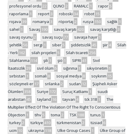
profesyonel ordu
22
QUNO
2
RAMALC
1
rapor
5
raporlama
1
report
3
roboski
34
robot
15
rojava
39
romanya
3
röportaj
2
rusya
150
sağlık
1
sahel
1
Savaş
190
savaş karşıtı
420
savaş karşıtlığı
3
savaş oyunu
2
savaş suçu
77
savaşa hayır
1
şehitlik
56
sergi
1
siber
5
şiddetsizlik
45
şiir
4
Silah
- Yerli
162
silah projeleri
5
Silah ticareti
256
Silahlanma
114
şili
1
şiö
1
SIPRI
41
Sivil
İtaatsizlik
29
sivil ölüm
5
sığınma
1
sıkıyönetim
1
sırbistan
1
somali
8
sosyal medya
8
soykırım
15
sözleşmeli er
17
srilanka
2
sudan
12
Şüpheli Asker
Ölümleri
358
Suriye
172
Suruç Katliamı
1
suudi
arabistan
45
tayland
16
tayvan
4
tck 318
1
The
Multiplier Effect Of The Violation Of The Right To Conscientious
Objection
1
tihv
5
toma
2
TSK
188
tunus
1
turkey
2
türkiye
410
türkmenistan
2
tüsiad
6
ucm
10
ukrayna
118
Ulke Group Cases
1
Ülke Group of