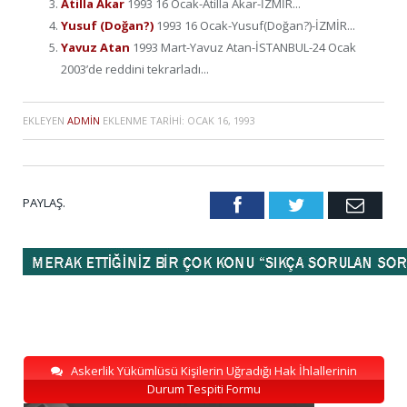
Atilla Akar
1993 16 Ocak-Atilla Akar-İZMİR...
Yusuf (Doğan?)
1993 16 Ocak-Yusuf(Doğan?)-İZMİR...
Yavuz Atan
1993 Mart-Yavuz Atan-İSTANBUL-24 Ocak
2003’de reddini tekrarladı...
EKLEYEN
ADMIN
EKLENME TARIHI:
OCAK 16, 1993
PAYLAŞ.
Facebook
Twitter
Emai
Askerlik Yükümlüsü Kişilerin Uğradığı Hak İhlallerinin
Durum Tespiti Formu