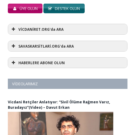
ÜYE OLUN
DESTEK OLUN
VİCDANİRET.ORG'da ARA
SAVASKARSİTLARİ.ORG'da ARA
HABERLERE ABONE OLUN
VIDEOLARIMIZ
Vicdani Retçiler Anlatıyor: “Sivil Ölüme Rağmen Varız,
Buradayız”(Video) – Davut Erkan