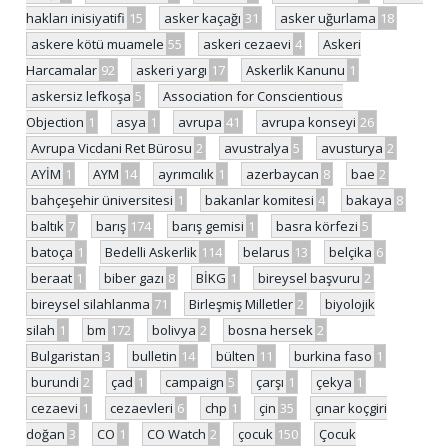
hakları inisiyatifi
15
asker kaçağı
31
asker uğurlama
18
askere kötü muamele
55
askeri cezaevi
4
Askeri
Harcamalar
92
askeri yargı
17
Askerlik Kanunu
1
askersiz lefkoşa
5
Association for Conscientious
Objection
1
asya
1
avrupa
41
avrupa konseyi
26
Avrupa Vicdani Ret Bürosu
2
avustralya
5
avusturya
2
AYİM
1
AYM
14
ayrımcılık
1
azerbaycan
8
bae
2
bahçeşehir üniversitesi
1
bakanlar komitesi
4
bakaya
8
baltık
7
barış
174
barış gemisi
1
basra körfezi
5
batoça
1
Bedelli Askerlik
114
belarus
13
belçika
6
beraat
1
biber gazı
8
BİKG
1
bireysel başvuru
2
bireysel silahlanma
71
Birleşmiş Milletler
2
biyolojik
silah
1
bm
172
bolivya
2
bosna hersek
2
Bulgaristan
3
bulletin
14
bülten
11
burkina faso
1
burundi
2
çad
1
campaign
5
çarşı
1
çekya
1
cezaevi
1
cezaevleri
6
chp
1
çin
35
çınar koçgiri
doğan
3
CO
1
CO Watch
2
çocuk
150
Çocuk