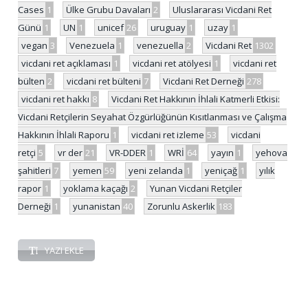
Cases
1
Ülke Grubu Davaları
2
Uluslararası Vicdani Ret
Günü
1
UN
1
unicef
26
uruguay
1
uzay
1
vegan
3
Venezuela
1
venezuella
2
Vicdani Ret
1302
vicdani ret açıklaması
1
vicdani ret atölyesi
1
vicdani ret
bülten
2
vicdani ret bülteni
7
Vicdani Ret Derneği
278
vicdani ret hakkı
8
Vicdani Ret Hakkının İhlali Katmerli Etkisi:
Vicdani Retçilerin Seyahat Özgürlüğünün Kısıtlanması ve Çalışma
Hakkının İhlali Raporu
1
vicdani ret izleme
53
vicdani
retçi
5
vr der
21
VR-DDER
1
WRİ
64
yayın
1
yehova
şahitleri
7
yemen
59
yeni zelanda
1
yeniçağ
1
yılık
rapor
1
yoklama kaçağı
2
Yunan Vicdani Retçiler
Derneği
1
yunanistan
40
Zorunlu Askerlik
183
YAZI EKLE