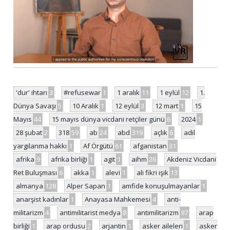
'dur' ihtarı
3
#refusewar
1
1 aralık
11
1 eylül
12
1.
Dünya Savaşı
5
10 Aralık
1
12 eylül
3
12 mart
1
15
Mayıs
44
15 mayıs dünya vicdani retçiler günü
6
2024
1
28 şubat
2
318
59
ab
24
abd
319
açlık
6
adil
yargılanma hakkı
1
Af Örgütü
61
afganistan
31
afrika
9
afrika birliği
1
agit
1
aihm
26
Akdeniz Vicdani
Ret Buluşması
6
akka
1
alevi
1
ali fikri ışık
13
almanya
128
Alper Sapan
1
amfide konuşulmayanlar
1
anarşist kadınlar
1
Anayasa Mahkemesi
4
anti-
militarizm
4
antimilitarist medya
8
antimilitarizm
97
arap
birliği
1
arap ordusu
2
arjantin
1
asker aileleri
1
asker