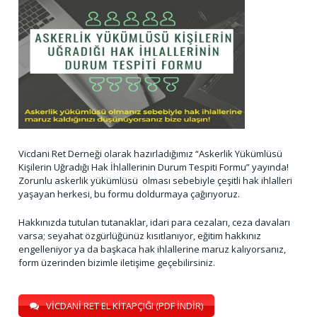
Vicdani Ret Derneği olarak hazırladığımız “Askerlik Yükümlüsü
Kişilerin Uğradığı Hak İhlallerinin Durum Tespiti Formu” yayında!
Zorunlu askerlik yükümlüsü olması sebebiyle çeşitli hak ihlalleri
yaşayan herkesi, bu formu doldurmaya çağırıyoruz.
Hakkınızda tutulan tutanaklar, idari para cezaları, ceza davaları
varsa; seyahat özgürlüğünüz kısıtlanıyor, eğitim hakkınız
engelleniyor ya da başkaca hak ihlallerine maruz kalıyorsanız,
form üzerinden bizimle iletişime geçebilirsiniz.
VİCDANİ RET EL KİTAPÇIĞI (PDF İNDİR)