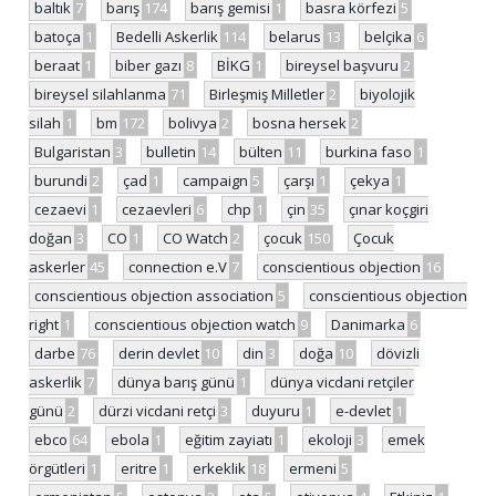
baltık
7
barış
174
barış gemisi
1
basra körfezi
5
batoça
1
Bedelli Askerlik
114
belarus
13
belçika
6
beraat
1
biber gazı
8
BİKG
1
bireysel başvuru
2
bireysel silahlanma
71
Birleşmiş Milletler
2
biyolojik
silah
1
bm
172
bolivya
2
bosna hersek
2
Bulgaristan
3
bulletin
14
bülten
11
burkina faso
1
burundi
2
çad
1
campaign
5
çarşı
1
çekya
1
cezaevi
1
cezaevleri
6
chp
1
çin
35
çınar koçgiri
doğan
3
CO
1
CO Watch
2
çocuk
150
Çocuk
askerler
45
connection e.V
7
conscientious objection
16
conscientious objection association
5
conscientious objection
right
1
conscientious objection watch
9
Danimarka
6
darbe
76
derin devlet
10
din
3
doğa
10
dövizli
askerlik
7
dünya barış günü
1
dünya vicdani retçiler
günü
2
dürzi vicdani retçi
3
duyuru
1
e-devlet
1
ebco
64
ebola
1
eğitim zayiatı
1
ekoloji
3
emek
örgütleri
1
eritre
1
erkeklik
18
ermeni
5