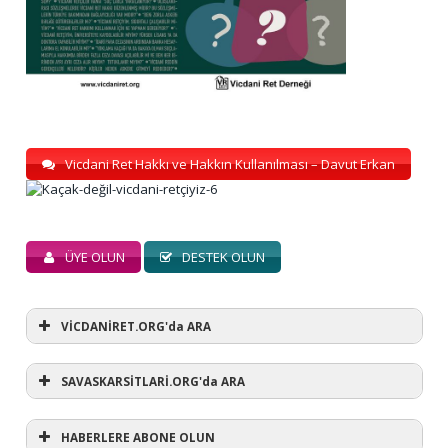
Vicdani Ret Hakkı ve Hakkın Kullanılması – Davut Erkan
ÜYE OLUN
DESTEK OLUN
VİCDANİRET.ORG'da ARA
SAVASKARSİTLARİ.ORG'da ARA
HABERLERE ABONE OLUN