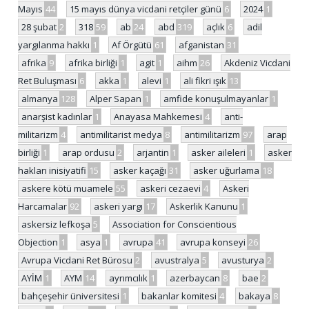
Mayıs
44
15 mayıs dünya vicdani retçiler günü
6
2024
1
28 şubat
2
318
59
ab
24
abd
319
açlık
6
adil
yargılanma hakkı
1
Af Örgütü
61
afganistan
31
afrika
9
afrika birliği
1
agit
1
aihm
26
Akdeniz Vicdani
Ret Buluşması
6
akka
1
alevi
1
ali fikri ışık
13
almanya
128
Alper Sapan
1
amfide konuşulmayanlar
1
anarşist kadınlar
1
Anayasa Mahkemesi
4
anti-
militarizm
4
antimilitarist medya
8
antimilitarizm
97
arap
birliği
1
arap ordusu
2
arjantin
1
asker aileleri
1
asker
hakları inisiyatifi
15
asker kaçağı
31
asker uğurlama
18
askere kötü muamele
55
askeri cezaevi
4
Askeri
Harcamalar
92
askeri yargı
17
Askerlik Kanunu
1
askersiz lefkoşa
5
Association for Conscientious
Objection
1
asya
1
avrupa
41
avrupa konseyi
26
Avrupa Vicdani Ret Bürosu
2
avustralya
5
avusturya
2
AYİM
1
AYM
14
ayrımcılık
1
azerbaycan
8
bae
2
bahçeşehir üniversitesi
1
bakanlar komitesi
4
bakaya
8