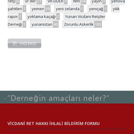
retçi
5
vr der
21
VR-DDER
1
WRİ
64
yayın
1
yehova
şahitleri
7
yemen
59
yeni zelanda
1
yeniçağ
1
yılık
rapor
1
yoklama kaçağı
2
Yunan Vicdani Retçiler
Derneği
1
yunanistan
40
Zorunlu Askerlik
183
YAZI EKLE
VİCDANİ RET HAKKI İHLALİ BİLDİRİM FORMU