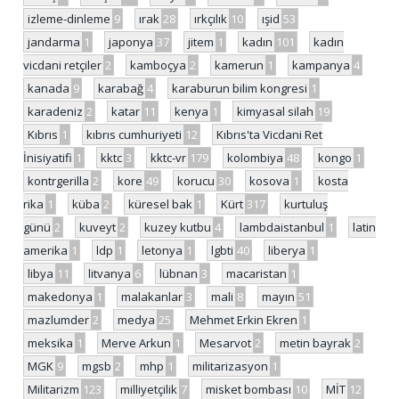
izleme-dinleme
9
ırak
28
ırkçılık
10
ışid
53
jandarma
1
japonya
37
jitem
1
kadın
101
kadın
vicdani retçiler
2
kamboçya
2
kamerun
1
kampanya
4
kanada
9
karabağ
4
karaburun bilim kongresi
1
karadeniz
2
katar
11
kenya
1
kimyasal silah
19
Kıbrıs
1
kıbrıs cumhuriyeti
12
Kıbrıs'ta Vicdani Ret
İnisiyatifi
1
kktc
3
kktc-vr
179
kolombiya
48
kongo
1
kontrgerilla
2
kore
49
korucu
30
kosova
1
kosta
rika
1
küba
2
küresel bak
1
Kürt
317
kurtuluş
günü
2
kuveyt
2
kuzey kutbu
4
lambdaistanbul
1
latin
amerika
1
ldp
1
letonya
1
lgbti
40
liberya
1
libya
11
litvanya
6
lübnan
3
macaristan
1
makedonya
1
malakanlar
3
mali
8
mayın
51
mazlumder
2
medya
25
Mehmet Erkin Ekren
1
meksika
1
Merve Arkun
1
Mesarvot
2
metin bayrak
2
MGK
9
mgsb
2
mhp
1
militarizasyon
1
Militarizm
123
milliyetçilik
7
misket bombası
10
MİT
12