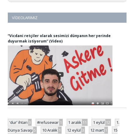
VIDEOLARIMIZ
“Vicdani retçiler olarak sesimizi dünyanın her yerinde
duyurmak istiyorum” (Video)
'dur' ihtarı
3
#refusewar
1
1 aralık
11
1 eylül
12
1.
Dünya Savaşı
5
10 Aralık
1
12 eylül
3
12 mart
1
15