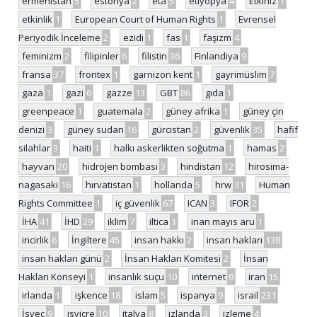
ermenistan
5
estonya
2
eta
5
etiyopya
4
Etkiniz
1
etkinlik
1
European Court of Human Rights
1
Evrensel
Periyodik İnceleme
2
ezidi
1
fas
1
faşizm
4
feminizm
2
filipinler
6
filistin
36
Finlandiya
9
fransa
37
frontex
1
garnizon kent
1
gayrimüslim
7
gaza
1
gazi
6
gazze
13
GBT
86
gıda
1
greenpeace
1
guatemala
2
güney afrika
1
güney çin
denizi
3
güney sudan
16
gürcistan
2
güvenlik
35
hafif
silahlar
3
haiti
1
halkı askerlikten soğutma
1
hamas
2
hayvan
20
hidrojen bombası
3
hindistan
12
hirosima-
nagasaki
16
hırvatistan
1
hollanda
5
hrw
31
Human
Rights Committee
1
iç güvenlik
67
ICAN
3
IFOR
2
İHA
41
İHD
29
iklim
7
iltica
1
inan mayıs aru
1
incirlik
6
İngiltere
45
insan hakkı
2
insan hakları
138
insan hakları günü
2
İnsan Hakları Komitesi
2
İnsan
Hakları Konseyi
1
insanlık suçu
10
internet
9
iran
15
irlanda
1
işkence
18
islam
5
ispanya
9
israil
231
İsveç
9
isviçre
10
italya
8
izlanda
3
izleme
4