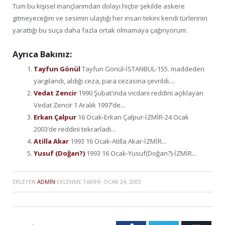
Tüm bu kişisel inançlarımdan dolayı hiçbir şekilde askere
gitmeyeceğim ve sesimin ulaştığı her insan tekini kendi türlerinin
yarattığı bu suça daha fazla ortak olmamaya çağırıyorum.
Ayrıca Bakınız:
Tayfun Gönül
Tayfun Gönül-İSTANBUL-155. maddeden
yargılandı, aldığı ceza, para cezasına çevrildi....
Vedat Zencir
1990 Şubat'ında vicdani reddini açıklayan
Vedat Zencir 1 Aralık 1997’de...
Erkan Çalpur
16 Ocak-Erkan Çalpur-İZMİR-24 Ocak
2003’de reddini tekrarladı...
Atilla Akar
1993 16 Ocak-Atilla Akar-İZMİR...
Yusuf (Doğan?)
1993 16 Ocak-Yusuf(Doğan?)-İZMİR...
EKLEYEN
ADMIN
EKLENME TARIHI:
OCAK 24, 2003