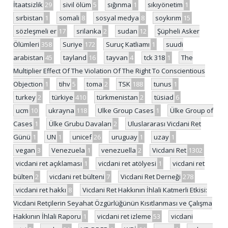
İtaatsizlik
29
sivil ölüm
5
sığınma
1
sıkıyönetim
1
sırbistan
1
somali
8
sosyal medya
8
soykırım
15
sözleşmeli er
17
srilanka
2
sudan
12
Şüpheli Asker
Ölümleri
358
Suriye
172
Suruç Katliamı
1
suudi
arabistan
45
tayland
16
tayvan
4
tck 318
1
The
Multiplier Effect Of The Violation Of The Right To Conscientious
Objection
1
tihv
5
toma
2
TSK
188
tunus
1
turkey
2
türkiye
410
türkmenistan
2
tüsiad
6
ucm
10
ukrayna
118
Ulke Group Cases
1
Ülke Group of
Cases
1
Ülke Grubu Davaları
2
Uluslararası Vicdani Ret
Günü
1
UN
1
unicef
26
uruguay
1
uzay
1
vegan
3
Venezuela
1
venezuella
2
Vicdani Ret
1302
vicdani ret açıklaması
1
vicdani ret atölyesi
1
vicdani ret
bülten
2
vicdani ret bülteni
7
Vicdani Ret Derneği
278
vicdani ret hakkı
8
Vicdani Ret Hakkının İhlali Katmerli Etkisi:
Vicdani Retçilerin Seyahat Özgürlüğünün Kısıtlanması ve Çalışma
Hakkının İhlali Raporu
1
vicdani ret izleme
53
vicdani