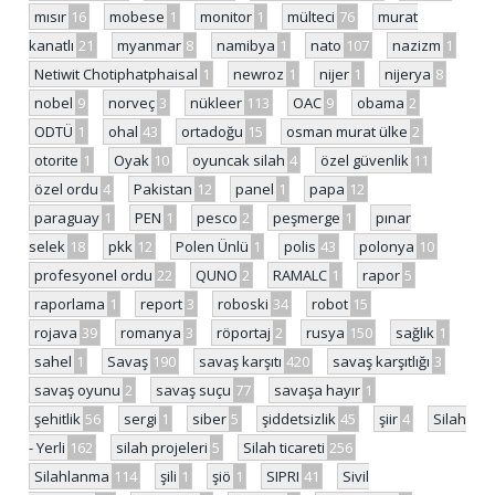
mısır
16
mobese
1
monitor
1
mülteci
76
murat
kanatlı
21
myanmar
8
namibya
1
nato
107
nazizm
1
Netiwit Chotiphatphaisal
1
newroz
1
nijer
1
nijerya
8
nobel
9
norveç
3
nükleer
113
OAC
9
obama
2
ODTÜ
1
ohal
43
ortadoğu
15
osman murat ülke
2
otorite
1
Oyak
10
oyuncak silah
4
özel güvenlik
11
özel ordu
4
Pakistan
12
panel
1
papa
12
paraguay
1
PEN
1
pesco
2
peşmerge
1
pınar
selek
18
pkk
12
Polen Ünlü
1
polis
43
polonya
10
profesyonel ordu
22
QUNO
2
RAMALC
1
rapor
5
raporlama
1
report
3
roboski
34
robot
15
rojava
39
romanya
3
röportaj
2
rusya
150
sağlık
1
sahel
1
Savaş
190
savaş karşıtı
420
savaş karşıtlığı
3
savaş oyunu
2
savaş suçu
77
savaşa hayır
1
şehitlik
56
sergi
1
siber
5
şiddetsizlik
45
şiir
4
Silah
- Yerli
162
silah projeleri
5
Silah ticareti
256
Silahlanma
114
şili
1
şiö
1
SIPRI
41
Sivil