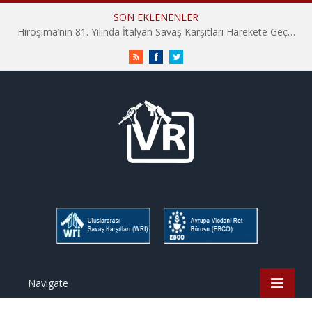
SON EKLENENLER
Hiroşima’nın 81. Yılında İtalyan Savaş Karşıtları Harekete Geçti: “Hatırlamak yeterli değil”
RSS
Facebook
Twitter
Navigate