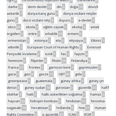
darbe
76
derin devlet
10
din
3
doğa
10
dövizli
askerlik
7
dünya barış günü
1
dünya vicdani retçiler
günü
2
dürzi vicdani retçi
3
duyuru
1
e-devlet
1
ebco
64
ebola
1
eğitim zayiatı
1
ekoloji
3
emek
örgütleri
1
eritre
1
erkeklik
18
ermeni
5
ermenistan
5
estonya
2
eta
5
etiyopya
4
Etkiniz
1
etkinlik
1
European Court of Human Rights
1
Evrensel
Periyodik İnceleme
2
ezidi
1
fas
1
faşizm
4
feminizm
2
filipinler
6
filistin
36
Finlandiya
9
fransa
37
frontex
1
garnizon kent
1
gayrimüslim
7
gaza
1
gazi
6
gazze
13
GBT
86
gıda
1
greenpeace
1
guatemala
2
güney afrika
1
güney çin
denizi
3
güney sudan
16
gürcistan
2
güvenlik
35
hafif
silahlar
3
haiti
1
halkı askerlikten soğutma
1
hamas
2
hayvan
20
hidrojen bombası
3
hindistan
12
hirosima-
nagasaki
16
hırvatistan
1
hollanda
5
hrw
31
Human
Rights Committee
1
iç güvenlik
67
ICAN
3
IFOR
2