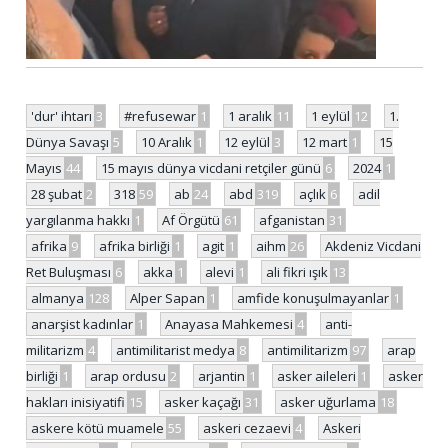
'dur' ihtarı
3
#refusewar
1
1 aralık
11
1 eylül
12
1.
Dünya Savaşı
5
10 Aralık
1
12 eylül
3
12 mart
1
15
Mayıs
44
15 mayıs dünya vicdani retçiler günü
6
2024
1
28 şubat
2
318
59
ab
24
abd
319
açlık
6
adil
yargılanma hakkı
1
Af Örgütü
61
afganistan
31
afrika
9
afrika birliği
1
agit
1
aihm
26
Akdeniz Vicdani
Ret Buluşması
6
akka
1
alevi
1
ali fikri ışık
13
almanya
128
Alper Sapan
1
amfide konuşulmayanlar
1
anarşist kadınlar
1
Anayasa Mahkemesi
4
anti-
militarizm
4
antimilitarist medya
8
antimilitarizm
97
arap
birliği
1
arap ordusu
2
arjantin
1
asker aileleri
1
asker
hakları inisiyatifi
15
asker kaçağı
31
asker uğurlama
18
askere kötü muamele
55
askeri cezaevi
4
Askeri