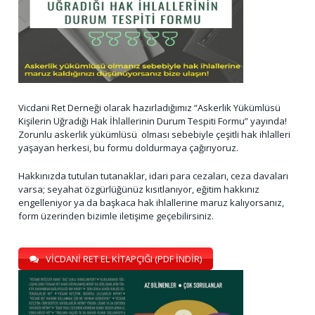
Vicdani Ret Derneği olarak hazırladığımız “Askerlik Yükümlüsü
Kişilerin Uğradığı Hak İhlallerinin Durum Tespiti Formu” yayında!
Zorunlu askerlik yükümlüsü olması sebebiyle çeşitli hak ihlalleri
yaşayan herkesi, bu formu doldurmaya çağırıyoruz.
Hakkınızda tutulan tutanaklar, idari para cezaları, ceza davaları
varsa; seyahat özgürlüğünüz kısıtlanıyor, eğitim hakkınız
engelleniyor ya da başkaca hak ihlallerine maruz kalıyorsanız,
form üzerinden bizimle iletişime geçebilirsiniz.
VİCDANİ RET EL KİTAPÇIĞI (PDF İNDİR)