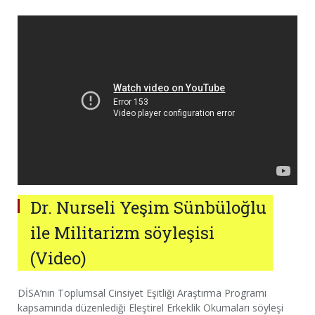
Dr. Nurseli Yeşim Sünbüloğlu
ile Militarizm söyleşisi
(Video)
DİSA’nın Toplumsal Cinsiyet Eşitliği Araştırma Programı
kapsamında düzenlediği Eleştirel Erkeklik Okumaları söyleşi