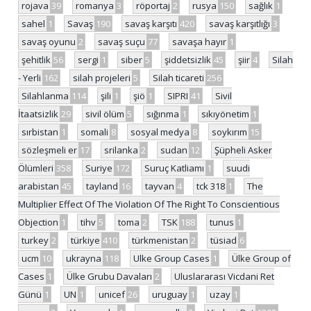
rojava
39
romanya
3
röportaj
2
rusya
150
sağlık
1
sahel
1
Savaş
190
savaş karşıtı
420
savaş karşıtlığı
3
savaş oyunu
2
savaş suçu
77
savaşa hayır
1
şehitlik
56
sergi
1
siber
5
şiddetsizlik
45
şiir
4
Silah
- Yerli
162
silah projeleri
5
Silah ticareti
256
Silahlanma
114
şili
1
şiö
1
SIPRI
41
Sivil
İtaatsizlik
29
sivil ölüm
5
sığınma
1
sıkıyönetim
1
sırbistan
1
somali
8
sosyal medya
8
soykırım
15
sözleşmeli er
17
srilanka
2
sudan
12
Şüpheli Asker
Ölümleri
358
Suriye
172
Suruç Katliamı
1
suudi
arabistan
45
tayland
16
tayvan
4
tck 318
1
The
Multiplier Effect Of The Violation Of The Right To Conscientious
Objection
1
tihv
5
toma
2
TSK
188
tunus
1
turkey
2
türkiye
410
türkmenistan
2
tüsiad
6
ucm
10
ukrayna
118
Ulke Group Cases
1
Ülke Group of
Cases
1
Ülke Grubu Davaları
2
Uluslararası Vicdani Ret
Günü
1
UN
1
unicef
26
uruguay
1
uzay
1