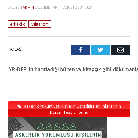
EKLEYEN
ADMIN
EKLENME TARIHI:
AĞUSTOS 31, 2021
erkeklik
Militarizm
PAYLAŞ.
Facebook
Twitter
Emai
Askerlik Yükümlüsü Kişilerin Uğradığı Hak İhlallerinin
Durum Tespiti Formu