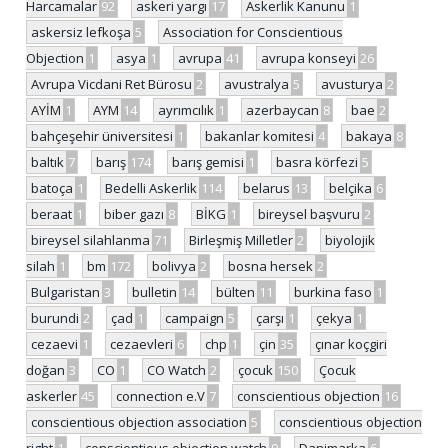
Harcamalar
92
askeri yargı
17
Askerlik Kanunu
1
askersiz lefkoşa
5
Association for Conscientious
Objection
1
asya
1
avrupa
41
avrupa konseyi
26
Avrupa Vicdani Ret Bürosu
2
avustralya
5
avusturya
2
AYİM
1
AYM
14
ayrımcılık
1
azerbaycan
8
bae
2
bahçeşehir üniversitesi
1
bakanlar komitesi
4
bakaya
8
baltık
7
barış
174
barış gemisi
1
basra körfezi
5
batoça
1
Bedelli Askerlik
114
belarus
13
belçika
6
beraat
1
biber gazı
8
BİKG
1
bireysel başvuru
2
bireysel silahlanma
71
Birleşmiş Milletler
2
biyolojik
silah
1
bm
172
bolivya
2
bosna hersek
2
Bulgaristan
3
bulletin
14
bülten
11
burkina faso
1
burundi
2
çad
1
campaign
5
çarşı
1
çekya
1
cezaevi
1
cezaevleri
6
chp
1
çin
35
çınar koçgiri
doğan
3
CO
1
CO Watch
2
çocuk
150
Çocuk
askerler
45
connection e.V
7
conscientious objection
16
conscientious objection association
5
conscientious objection
right
1
conscientious objection watch
9
Danimarka
6