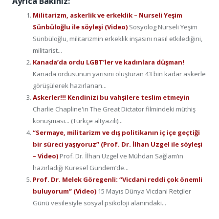
Ayrıca Bakınız:
Militarizm, askerlik ve erkeklik – Nurseli Yeşim
Sünbüloğlu ile söyleşi (Video)
Sosyolog Nurseli Yeşim
Sünbüloğlu, militarizmin erkeklik inşasını nasıl etkilediğini,
militarist...
Kanada’da ordu LGBT’ler ve kadınlara düşman!
Kanada ordusunun yarısını oluşturan 43 bin kadar askerle
görüşülerek hazırlanan...
Askerler!!! Kendinizi bu vahşilere teslim etmeyin
Charlie Chapline'in The Great Dictator filmindeki müthiş
konuşması... (Türkçe altyazılı)...
“Sermaye, militarizm ve dış politikanın iç içe geçtiği
bir süreci yaşıyoruz” (Prof. Dr. İlhan Uzgel ile söyleşi
– Video)
Prof. Dr. İlhan Uzgel ve Mühdan Sağlam’ın
hazırladığı Küresel Gündem’de...
Prof. Dr. Melek Göregenli: “Vicdani reddi çok önemli
buluyorum” (Video)
15 Mayıs Dünya Vicdani Retçiler
Günü vesilesiyle sosyal psikoloji alanındaki...