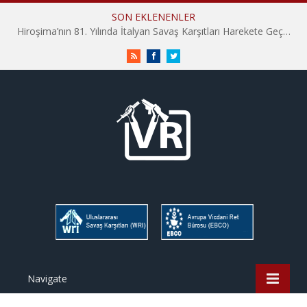
SON EKLENENLER
Hiroşima’nın 81. Yılında İtalyan Savaş Karşıtları Harekete Geçti: “Hatırlamak yeterli değil”
RSS
Facebook
Twitter
Navigate