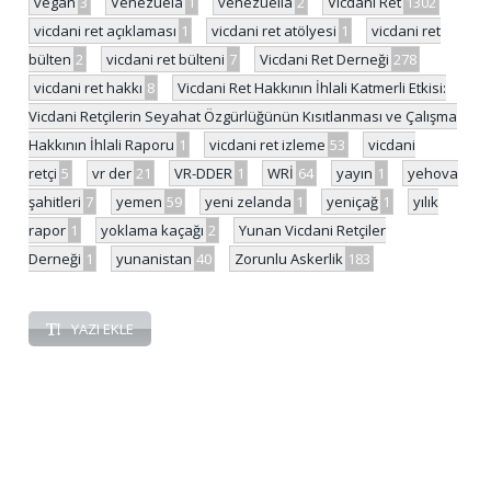
vegan
3
Venezuela
1
venezuella
2
Vicdani Ret
1302
vicdani ret açıklaması
1
vicdani ret atölyesi
1
vicdani ret
bülten
2
vicdani ret bülteni
7
Vicdani Ret Derneği
278
vicdani ret hakkı
8
Vicdani Ret Hakkının İhlali Katmerli Etkisi:
Vicdani Retçilerin Seyahat Özgürlüğünün Kısıtlanması ve Çalışma
Hakkının İhlali Raporu
1
vicdani ret izleme
53
vicdani
retçi
5
vr der
21
VR-DDER
1
WRİ
64
yayın
1
yehova
şahitleri
7
yemen
59
yeni zelanda
1
yeniçağ
1
yılık
rapor
1
yoklama kaçağı
2
Yunan Vicdani Retçiler
Derneği
1
yunanistan
40
Zorunlu Askerlik
183
YAZI EKLE