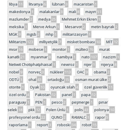
libya
11
litvanya
6
lübnan
3
macaristan
1
makedonya
1
malakanlar
3
mali
8
mayın
51
mazlumder
2
medya
25
Mehmet Erkin Ekren
1
meksika
1
Merve Arkun
1
Mesarvot
2
metin bayrak
2
MGK
9
mgsb
2
mhp
1
militarizasyon
1
Militarizm
123
milliyetçilik
7
misket bombası
10
MİT
12
mısır
16
mobese
1
monitor
1
mülteci
76
murat
kanatlı
21
myanmar
8
namibya
1
nato
107
nazizm
1
Netiwit Chotiphatphaisal
1
newroz
1
nijer
1
nijerya
8
nobel
9
norveç
3
nükleer
113
OAC
9
obama
2
ODTÜ
1
ohal
43
ortadoğu
15
osman murat ülke
2
otorite
1
Oyak
10
oyuncak silah
4
özel güvenlik
11
özel ordu
4
Pakistan
12
panel
1
papa
12
paraguay
1
PEN
1
pesco
2
peşmerge
1
pınar
selek
18
pkk
12
Polen Ünlü
1
polis
43
polonya
10
profesyonel ordu
22
QUNO
2
RAMALC
1
rapor
5
raporlama
1
report
3
roboski
34
robot
15