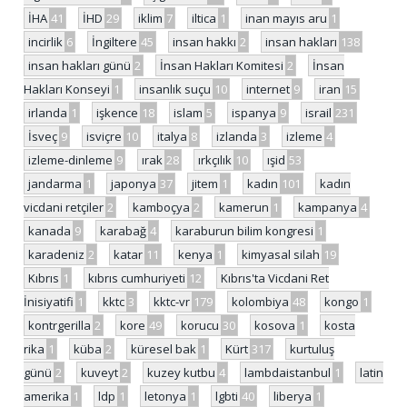
İHA
41
İHD
29
iklim
7
iltica
1
inan mayıs aru
1
incirlik
6
İngiltere
45
insan hakkı
2
insan hakları
138
insan hakları günü
2
İnsan Hakları Komitesi
2
İnsan
Hakları Konseyi
1
insanlık suçu
10
internet
9
iran
15
irlanda
1
işkence
18
islam
5
ispanya
9
israil
231
İsveç
9
isviçre
10
italya
8
izlanda
3
izleme
4
izleme-dinleme
9
ırak
28
ırkçılık
10
ışid
53
jandarma
1
japonya
37
jitem
1
kadın
101
kadın
vicdani retçiler
2
kamboçya
2
kamerun
1
kampanya
4
kanada
9
karabağ
4
karaburun bilim kongresi
1
karadeniz
2
katar
11
kenya
1
kimyasal silah
19
Kıbrıs
1
kıbrıs cumhuriyeti
12
Kıbrıs'ta Vicdani Ret
İnisiyatifi
1
kktc
3
kktc-vr
179
kolombiya
48
kongo
1
kontrgerilla
2
kore
49
korucu
30
kosova
1
kosta
rika
1
küba
2
küresel bak
1
Kürt
317
kurtuluş
günü
2
kuveyt
2
kuzey kutbu
4
lambdaistanbul
1
latin
amerika
1
ldp
1
letonya
1
lgbti
40
liberya
1