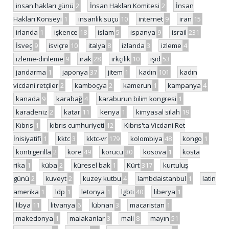
insan hakları günü
2
İnsan Hakları Komitesi
2
İnsan
Hakları Konseyi
1
insanlık suçu
10
internet
9
iran
15
irlanda
1
işkence
18
islam
5
ispanya
9
israil
231
İsveç
9
isviçre
10
italya
8
izlanda
3
izleme
4
izleme-dinleme
9
ırak
28
ırkçılık
10
ışid
53
jandarma
1
japonya
37
jitem
1
kadın
101
kadın
vicdani retçiler
2
kamboçya
2
kamerun
1
kampanya
4
kanada
9
karabağ
4
karaburun bilim kongresi
1
karadeniz
2
katar
11
kenya
1
kimyasal silah
19
Kıbrıs
1
kıbrıs cumhuriyeti
12
Kıbrıs'ta Vicdani Ret
İnisiyatifi
1
kktc
3
kktc-vr
179
kolombiya
48
kongo
1
kontrgerilla
2
kore
49
korucu
30
kosova
1
kosta
rika
1
küba
2
küresel bak
1
Kürt
317
kurtuluş
günü
2
kuveyt
2
kuzey kutbu
4
lambdaistanbul
1
latin
amerika
1
ldp
1
letonya
1
lgbti
40
liberya
1
libya
11
litvanya
6
lübnan
3
macaristan
1
makedonya
1
malakanlar
3
mali
8
mayın
51