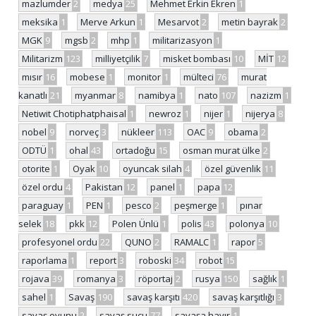
mazlumder
2
medya
25
Mehmet Erkin Ekren
1
meksika
1
Merve Arkun
1
Mesarvot
2
metin bayrak
2
MGK
9
mgsb
2
mhp
1
militarizasyon
1
Militarizm
123
milliyetçilik
7
misket bombası
10
MİT
12
mısır
16
mobese
1
monitor
1
mülteci
76
murat
kanatlı
21
myanmar
8
namibya
1
nato
107
nazizm
1
Netiwit Chotiphatphaisal
1
newroz
1
nijer
1
nijerya
8
nobel
9
norveç
3
nükleer
113
OAC
9
obama
2
ODTÜ
1
ohal
43
ortadoğu
15
osman murat ülke
2
otorite
1
Oyak
10
oyuncak silah
4
özel güvenlik
11
özel ordu
4
Pakistan
12
panel
1
papa
12
paraguay
1
PEN
1
pesco
2
peşmerge
1
pınar
selek
18
pkk
12
Polen Ünlü
1
polis
43
polonya
10
profesyonel ordu
22
QUNO
2
RAMALC
1
rapor
5
raporlama
1
report
3
roboski
34
robot
15
rojava
39
romanya
3
röportaj
2
rusya
150
sağlık
1
sahel
1
Savaş
190
savaş karşıtı
420
savaş karşıtlığı
3
savaş oyunu
2
savaş suçu
77
savaşa hayır
1