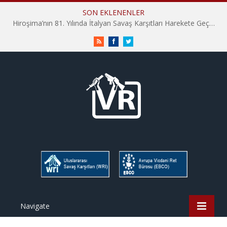
SON EKLENENLER
Hiroşima’nın 81. Yılında İtalyan Savaş Karşıtları Harekete Geçti: “Hatırlamak yeterli değil”
RSS
Facebook
Twitter
Navigate