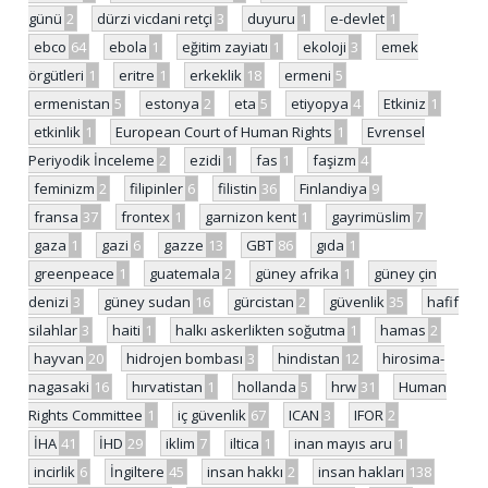
günü
2
dürzi vicdani retçi
3
duyuru
1
e-devlet
1
ebco
64
ebola
1
eğitim zayiatı
1
ekoloji
3
emek
örgütleri
1
eritre
1
erkeklik
18
ermeni
5
ermenistan
5
estonya
2
eta
5
etiyopya
4
Etkiniz
1
etkinlik
1
European Court of Human Rights
1
Evrensel
Periyodik İnceleme
2
ezidi
1
fas
1
faşizm
4
feminizm
2
filipinler
6
filistin
36
Finlandiya
9
fransa
37
frontex
1
garnizon kent
1
gayrimüslim
7
gaza
1
gazi
6
gazze
13
GBT
86
gıda
1
greenpeace
1
guatemala
2
güney afrika
1
güney çin
denizi
3
güney sudan
16
gürcistan
2
güvenlik
35
hafif
silahlar
3
haiti
1
halkı askerlikten soğutma
1
hamas
2
hayvan
20
hidrojen bombası
3
hindistan
12
hirosima-
nagasaki
16
hırvatistan
1
hollanda
5
hrw
31
Human
Rights Committee
1
iç güvenlik
67
ICAN
3
IFOR
2
İHA
41
İHD
29
iklim
7
iltica
1
inan mayıs aru
1
incirlik
6
İngiltere
45
insan hakkı
2
insan hakları
138