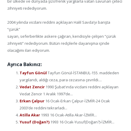
bir ülkede ve dünyada şizofrenik yargılarla vatan savunan çeteci
zihniyeti redediyorum.
2004 yılında vicdani reddini açıklayan Halil Savda’yı barışta
“çürük”
sayan, seferberlikte askere çağıran, kendisiyle çelişen “çürük
zihniyeti” redediyorum. Bütün redçilerle dayanışma içinde
olacağımı ilan ediyorum.
Ayrıca Bakınız:
Tayfun Gönül
Tayfun Gönül-İSTANBUL-155. maddeden
yargılandı, aldığı ceza, para cezasına çevrildi....
Vedat Zencir
1990 Şubat'ında vicdani reddini açıklayan
Vedat Zencir 1 Aralık 1997’de...
Erkan Çalpur
16 Ocak-Erkan Çalpur-İZMİR-24 Ocak
2003’de reddini tekrarladı...
Atilla Akar
1993 16 Ocak-Atilla Akar-İZMİR...
Yusuf (Doğan?)
1993 16 Ocak-Yusuf(Doğan?)-İZMİR...