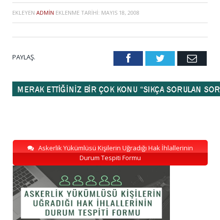
EKLEYEN
ADMIN
EKLENME TARIHI:
MAYIS 18, 2008
PAYLAŞ.
Facebook
Twitter
Emai
Askerlik Yükümlüsü Kişilerin Uğradığı Hak İhlallerinin
Durum Tespiti Formu