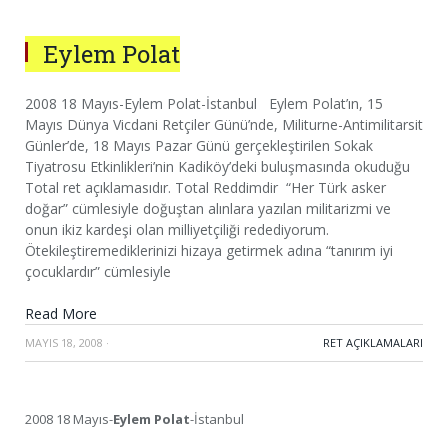
Eylem Polat
2008 18 Mayıs-Eylem Polat-İstanbul Eylem Polat’ın, 15
Mayıs Dünya Vicdani Retçiler Günü’nde, Militurne-Antimilitarsit
Günler’de, 18 Mayıs Pazar Günü gerçekleştirilen Sokak
Tiyatrosu Etkinlikleri’nin Kadiköy’deki buluşmasında okuduğu
Total ret açıklamasıdır. Total Reddimdir “Her Türk asker
doğar” cümlesiyle doğuştan alınlara yazılan militarizmi ve
onun ikiz kardeşi olan milliyetçiliği redediyorum.
Ötekileştiremediklerinizi hizaya getirmek adına “tanırım iyi
çocuklardır” cümlesiyle
Read More
MAYIS 18, 2008
·
RET AÇIKLAMALARI
2008 18 Mayıs-
Eylem Polat
-İstanbul