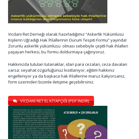
Vicdani Ret Derneği olarak hazırladığımız “Askerlik Yükümlüsü
Kişilerin Uğradığı Hak İhlallerinin Durum Tespiti Formu” yayında!
Zorunlu askerlik yükümlüsü olması sebebiyle çeşitli hak ihlalleri
yaşayan herkesi, bu formu doldurmaya çağırıyoruz.
Hakkınızda tutulan tutanaklar, idari para cezaları, ceza davaları
varsa; seyahat özgürlüğünüz kısıtlanıyor, eğitim hakkınız
engelleniyor ya da başkaca hak ihlallerine maruz kalıyorsanız,
form üzerinden bizimle iletişime geçebilirsiniz.
VİCDANİ RET EL KİTAPÇIĞI (PDF İNDİR)