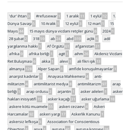
'dur' ihtarı
3
#refusewar
1
1 aralık
11
1 eylül
12
1.
Dünya Savaşı
5
10 Aralık
1
12 eylül
3
12 mart
1
15
Mayıs
44
15 mayıs dünya vicdani retçiler günü
6
2024
1
28 şubat
2
318
59
ab
24
abd
319
açlık
6
adil
yargılanma hakkı
1
Af Örgütü
61
afganistan
31
afrika
9
afrika birliği
1
agit
1
aihm
26
Akdeniz Vicdani
Ret Buluşması
6
akka
1
alevi
1
ali fikri ışık
13
almanya
128
Alper Sapan
1
amfide konuşulmayanlar
1
anarşist kadınlar
1
Anayasa Mahkemesi
4
anti-
militarizm
4
antimilitarist medya
8
antimilitarizm
97
arap
birliği
1
arap ordusu
2
arjantin
1
asker aileleri
1
asker
hakları inisiyatifi
15
asker kaçağı
31
asker uğurlama
18
askere kötü muamele
55
askeri cezaevi
4
Askeri
Harcamalar
92
askeri yargı
17
Askerlik Kanunu
1
askersiz lefkoşa
5
Association for Conscientious
Objection
1
asya
1
avrupa
41
avrupa konseyi
26