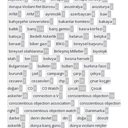
Avrupa Vicdani Ret Bürosu
2
avustralya
5
avusturya
2
AYİM
1
AYM
14
ayrımcılık
1
azerbaycan
8
bae
2
bahçeşehir üniversitesi
1
bakanlar komitesi
4
bakaya
8
baltık
7
barış
174
barış gemisi
1
basra körfezi
5
batoça
1
Bedelli Askerlik
114
belarus
13
belçika
6
beraat
1
biber gazı
8
BİKG
1
bireysel başvuru
2
bireysel silahlanma
71
Birleşmiş Milletler
2
biyolojik
silah
1
bm
172
bolivya
2
bosna hersek
2
Bulgaristan
3
bulletin
14
bülten
11
burkina faso
1
burundi
2
çad
1
campaign
5
çarşı
1
çekya
1
cezaevi
1
cezaevleri
6
chp
1
çin
35
çınar koçgiri
doğan
3
CO
1
CO Watch
2
çocuk
150
Çocuk
askerler
45
connection e.V
7
conscientious objection
16
conscientious objection association
5
conscientious objection
right
1
conscientious objection watch
9
Danimarka
6
darbe
76
derin devlet
10
din
3
doğa
10
dövizli
askerlik
7
dünya barış günü
1
dünya vicdani retçiler