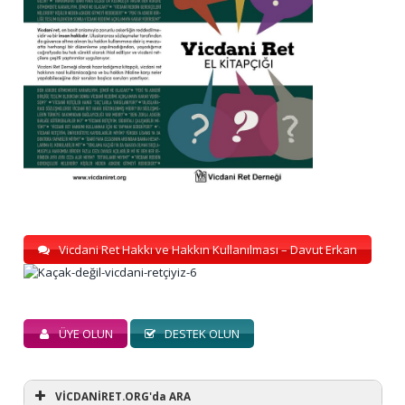
Vicdani Ret Hakkı ve Hakkın Kullanılması – Davut Erkan
ÜYE OLUN
DESTEK OLUN
VİCDANİRET.ORG'da ARA