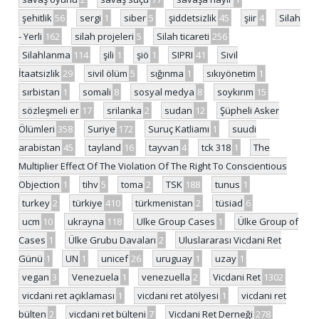
şehitlik
56
sergi
1
siber
5
şiddetsizlik
45
şiir
4
Silah
- Yerli
162
silah projeleri
5
Silah ticareti
256
Silahlanma
114
şili
1
şiö
1
SIPRI
41
Sivil
İtaatsizlik
29
sivil ölüm
5
sığınma
1
sıkıyönetim
1
sırbistan
1
somali
8
sosyal medya
8
soykırım
15
sözleşmeli er
17
srilanka
2
sudan
12
Şüpheli Asker
Ölümleri
358
Suriye
172
Suruç Katliamı
1
suudi
arabistan
45
tayland
16
tayvan
4
tck 318
1
The
Multiplier Effect Of The Violation Of The Right To Conscientious
Objection
1
tihv
5
toma
2
TSK
188
tunus
1
turkey
2
türkiye
410
türkmenistan
2
tüsiad
6
ucm
10
ukrayna
118
Ulke Group Cases
1
Ülke Group of
Cases
1
Ülke Grubu Davaları
2
Uluslararası Vicdani Ret
Günü
1
UN
1
unicef
26
uruguay
1
uzay
1
vegan
3
Venezuela
1
venezuella
2
Vicdani Ret
1302
vicdani ret açıklaması
1
vicdani ret atölyesi
1
vicdani ret
bülten
2
vicdani ret bülteni
7
Vicdani Ret Derneği
278