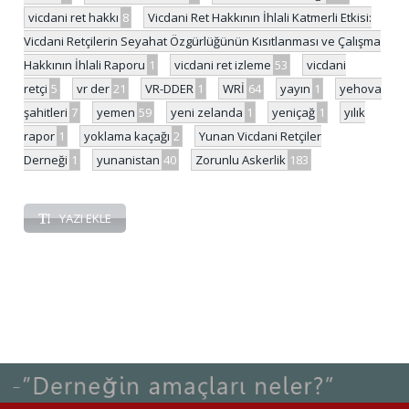
vicdani ret hakkı
8
Vicdani Ret Hakkının İhlali Katmerli Etkisi:
Vicdani Retçilerin Seyahat Özgürlüğünün Kısıtlanması ve Çalışma
Hakkının İhlali Raporu
1
vicdani ret izleme
53
vicdani
retçi
5
vr der
21
VR-DDER
1
WRİ
64
yayın
1
yehova
şahitleri
7
yemen
59
yeni zelanda
1
yeniçağ
1
yılık
rapor
1
yoklama kaçağı
2
Yunan Vicdani Retçiler
Derneği
1
yunanistan
40
Zorunlu Askerlik
183
YAZI EKLE