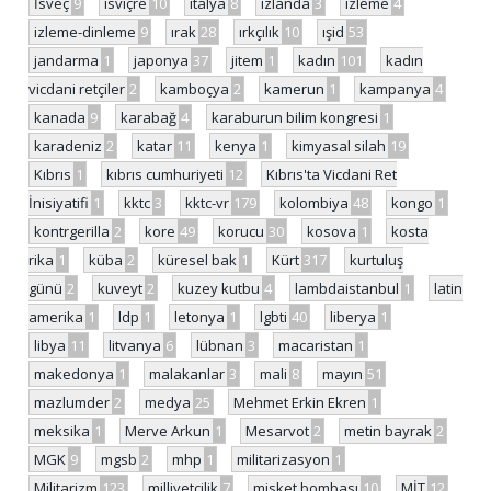
İsveç
9
isviçre
10
italya
8
izlanda
3
izleme
4
izleme-dinleme
9
ırak
28
ırkçılık
10
ışid
53
jandarma
1
japonya
37
jitem
1
kadın
101
kadın
vicdani retçiler
2
kamboçya
2
kamerun
1
kampanya
4
kanada
9
karabağ
4
karaburun bilim kongresi
1
karadeniz
2
katar
11
kenya
1
kimyasal silah
19
Kıbrıs
1
kıbrıs cumhuriyeti
12
Kıbrıs'ta Vicdani Ret
İnisiyatifi
1
kktc
3
kktc-vr
179
kolombiya
48
kongo
1
kontrgerilla
2
kore
49
korucu
30
kosova
1
kosta
rika
1
küba
2
küresel bak
1
Kürt
317
kurtuluş
günü
2
kuveyt
2
kuzey kutbu
4
lambdaistanbul
1
latin
amerika
1
ldp
1
letonya
1
lgbti
40
liberya
1
libya
11
litvanya
6
lübnan
3
macaristan
1
makedonya
1
malakanlar
3
mali
8
mayın
51
mazlumder
2
medya
25
Mehmet Erkin Ekren
1
meksika
1
Merve Arkun
1
Mesarvot
2
metin bayrak
2
MGK
9
mgsb
2
mhp
1
militarizasyon
1
Militarizm
123
milliyetçilik
7
misket bombası
10
MİT
12