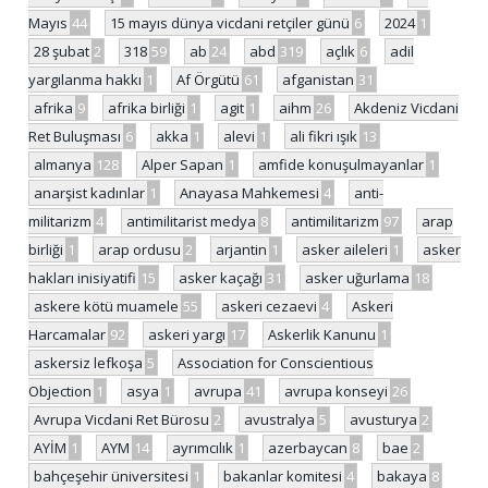
Mayıs
44
15 mayıs dünya vicdani retçiler günü
6
2024
1
28 şubat
2
318
59
ab
24
abd
319
açlık
6
adil
yargılanma hakkı
1
Af Örgütü
61
afganistan
31
afrika
9
afrika birliği
1
agit
1
aihm
26
Akdeniz Vicdani
Ret Buluşması
6
akka
1
alevi
1
ali fikri ışık
13
almanya
128
Alper Sapan
1
amfide konuşulmayanlar
1
anarşist kadınlar
1
Anayasa Mahkemesi
4
anti-
militarizm
4
antimilitarist medya
8
antimilitarizm
97
arap
birliği
1
arap ordusu
2
arjantin
1
asker aileleri
1
asker
hakları inisiyatifi
15
asker kaçağı
31
asker uğurlama
18
askere kötü muamele
55
askeri cezaevi
4
Askeri
Harcamalar
92
askeri yargı
17
Askerlik Kanunu
1
askersiz lefkoşa
5
Association for Conscientious
Objection
1
asya
1
avrupa
41
avrupa konseyi
26
Avrupa Vicdani Ret Bürosu
2
avustralya
5
avusturya
2
AYİM
1
AYM
14
ayrımcılık
1
azerbaycan
8
bae
2
bahçeşehir üniversitesi
1
bakanlar komitesi
4
bakaya
8