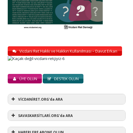
Vicdani Ret Hakkı ve Hakkın Kullanılması – Davut Erkan
ÜYE OLUN
DESTEK OLUN
VİCDANİRET.ORG'da ARA
SAVASKARSİTLARİ.ORG'da ARA
HABERLERE ABONE OLUN