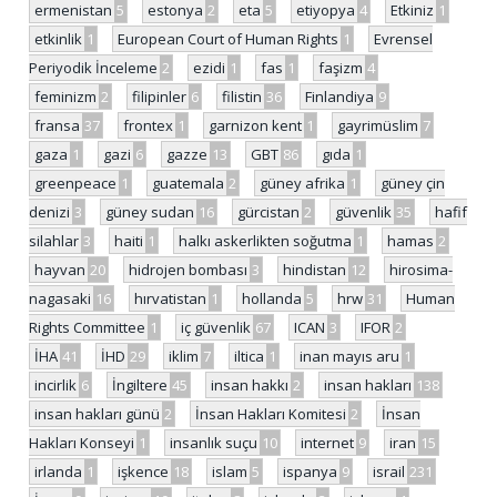
ermenistan
5
estonya
2
eta
5
etiyopya
4
Etkiniz
1
etkinlik
1
European Court of Human Rights
1
Evrensel
Periyodik İnceleme
2
ezidi
1
fas
1
faşizm
4
feminizm
2
filipinler
6
filistin
36
Finlandiya
9
fransa
37
frontex
1
garnizon kent
1
gayrimüslim
7
gaza
1
gazi
6
gazze
13
GBT
86
gıda
1
greenpeace
1
guatemala
2
güney afrika
1
güney çin
denizi
3
güney sudan
16
gürcistan
2
güvenlik
35
hafif
silahlar
3
haiti
1
halkı askerlikten soğutma
1
hamas
2
hayvan
20
hidrojen bombası
3
hindistan
12
hirosima-
nagasaki
16
hırvatistan
1
hollanda
5
hrw
31
Human
Rights Committee
1
iç güvenlik
67
ICAN
3
IFOR
2
İHA
41
İHD
29
iklim
7
iltica
1
inan mayıs aru
1
incirlik
6
İngiltere
45
insan hakkı
2
insan hakları
138
insan hakları günü
2
İnsan Hakları Komitesi
2
İnsan
Hakları Konseyi
1
insanlık suçu
10
internet
9
iran
15
irlanda
1
işkence
18
islam
5
ispanya
9
israil
231