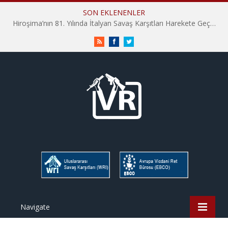
SON EKLENENLER
Hiroşima’nın 81. Yılında İtalyan Savaş Karşıtları Harekete Geçti: “Hatırlamak yeterli değil”
RSS
Facebook
Twitter
Navigate