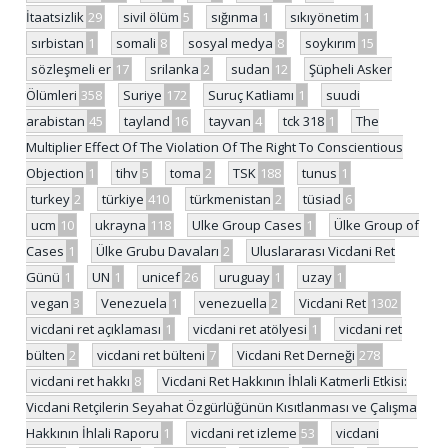
İtaatsizlik
29
sivil ölüm
5
sığınma
1
sıkıyönetim
1
sırbistan
1
somali
8
sosyal medya
8
soykırım
15
sözleşmeli er
17
srilanka
2
sudan
12
Şüpheli Asker
Ölümleri
358
Suriye
172
Suruç Katliamı
1
suudi
arabistan
45
tayland
16
tayvan
4
tck 318
1
The
Multiplier Effect Of The Violation Of The Right To Conscientious
Objection
1
tihv
5
toma
2
TSK
188
tunus
1
turkey
2
türkiye
410
türkmenistan
2
tüsiad
6
ucm
10
ukrayna
118
Ulke Group Cases
1
Ülke Group of
Cases
1
Ülke Grubu Davaları
2
Uluslararası Vicdani Ret
Günü
1
UN
1
unicef
26
uruguay
1
uzay
1
vegan
3
Venezuela
1
venezuella
2
Vicdani Ret
1302
vicdani ret açıklaması
1
vicdani ret atölyesi
1
vicdani ret
bülten
2
vicdani ret bülteni
7
Vicdani Ret Derneği
278
vicdani ret hakkı
8
Vicdani Ret Hakkının İhlali Katmerli Etkisi:
Vicdani Retçilerin Seyahat Özgürlüğünün Kısıtlanması ve Çalışma
Hakkının İhlali Raporu
1
vicdani ret izleme
53
vicdani