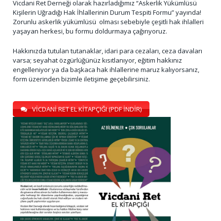
Vicdani Ret Derneği olarak hazırladığımız “Askerlik Yükümlüsü
Kişilerin Uğradığı Hak İhlallerinin Durum Tespiti Formu” yayında!
Zorunlu askerlik yükümlüsü olması sebebiyle çeşitli hak ihlalleri
yaşayan herkesi, bu formu doldurmaya çağırıyoruz.
Hakkınızda tutulan tutanaklar, idari para cezaları, ceza davaları
varsa; seyahat özgürlüğünüz kısıtlanıyor, eğitim hakkınız
engelleniyor ya da başkaca hak ihlallerine maruz kalıyorsanız,
form üzerinden bizimle iletişime geçebilirsiniz.
VİCDANİ RET EL KİTAPÇIĞI (PDF İNDİR)