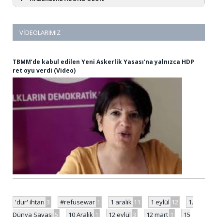
VIDEOLARIMIZ
TBMM’de kabul edilen Yeni Askerlik Yasası’na yalnızca HDP
ret oyu verdi (Video)
'dur' ihtarı
3
#refusewar
1
1 aralık
11
1 eylül
12
1.
Dünya Savaşı
5
10 Aralık
1
12 eylül
3
12 mart
1
15