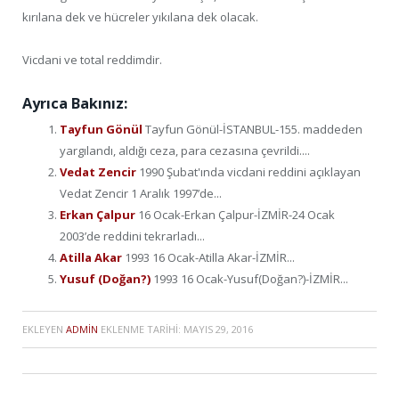
kırılana dek ve hücreler yıkılana dek olacak.
Vicdani ve total reddimdir.
Ayrıca Bakınız:
Tayfun Gönül
Tayfun Gönül-İSTANBUL-155. maddeden
yargılandı, aldığı ceza, para cezasına çevrildi....
Vedat Zencir
1990 Şubat'ında vicdani reddini açıklayan
Vedat Zencir 1 Aralık 1997’de...
Erkan Çalpur
16 Ocak-Erkan Çalpur-İZMİR-24 Ocak
2003’de reddini tekrarladı...
Atilla Akar
1993 16 Ocak-Atilla Akar-İZMİR...
Yusuf (Doğan?)
1993 16 Ocak-Yusuf(Doğan?)-İZMİR...
EKLEYEN
ADMIN
EKLENME TARIHI:
MAYIS 29, 2016