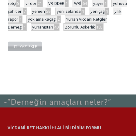
retçi
5
vr der
21
VR-DDER
1
WRİ
64
yayın
1
yehova
şahitleri
7
yemen
59
yeni zelanda
1
yeniçağ
1
yılık
rapor
1
yoklama kaçağı
2
Yunan Vicdani Retçiler
Derneği
1
yunanistan
40
Zorunlu Askerlik
183
YAZI EKLE
VİCDANİ RET HAKKI İHLALİ BİLDİRİM FORMU