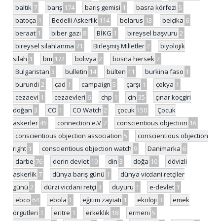
baltık
7
barış
174
barış gemisi
1
basra körfezi
5
batoça
1
Bedelli Askerlik
114
belarus
13
belçika
6
beraat
1
biber gazı
8
BİKG
1
bireysel başvuru
2
bireysel silahlanma
71
Birleşmiş Milletler
2
biyolojik
silah
1
bm
172
bolivya
2
bosna hersek
2
Bulgaristan
3
bulletin
14
bülten
11
burkina faso
1
burundi
2
çad
1
campaign
5
çarşı
1
çekya
1
cezaevi
1
cezaevleri
6
chp
1
çin
35
çınar koçgiri
doğan
3
CO
1
CO Watch
2
çocuk
150
Çocuk
askerler
45
connection e.V
7
conscientious objection
16
conscientious objection association
5
conscientious objection
right
1
conscientious objection watch
9
Danimarka
6
darbe
76
derin devlet
10
din
3
doğa
10
dövizli
askerlik
7
dünya barış günü
1
dünya vicdani retçiler
günü
2
dürzi vicdani retçi
3
duyuru
1
e-devlet
1
ebco
64
ebola
1
eğitim zayiatı
1
ekoloji
3
emek
örgütleri
1
eritre
1
erkeklik
18
ermeni
5