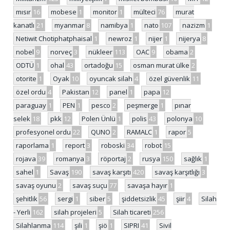
mısır
16
mobese
1
monitor
1
mülteci
76
murat
kanatlı
21
myanmar
8
namibya
1
nato
107
nazizm
1
Netiwit Chotiphatphaisal
1
newroz
1
nijer
1
nijerya
8
nobel
9
norveç
3
nükleer
113
OAC
9
obama
2
ODTÜ
1
ohal
43
ortadoğu
15
osman murat ülke
2
otorite
1
Oyak
10
oyuncak silah
4
özel güvenlik
11
özel ordu
4
Pakistan
12
panel
1
papa
12
paraguay
1
PEN
1
pesco
2
peşmerge
1
pınar
selek
18
pkk
12
Polen Ünlü
1
polis
43
polonya
10
profesyonel ordu
22
QUNO
2
RAMALC
1
rapor
5
raporlama
1
report
3
roboski
34
robot
15
rojava
39
romanya
3
röportaj
2
rusya
150
sağlık
1
sahel
1
Savaş
190
savaş karşıtı
420
savaş karşıtlığı
3
savaş oyunu
2
savaş suçu
77
savaşa hayır
1
şehitlik
56
sergi
1
siber
5
şiddetsizlik
45
şiir
4
Silah
- Yerli
162
silah projeleri
5
Silah ticareti
256
Silahlanma
114
şili
1
şiö
1
SIPRI
41
Sivil