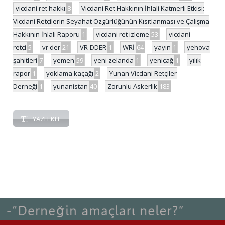
vicdani ret hakkı
8
Vicdani Ret Hakkının İhlali Katmerli Etkisi:
Vicdani Retçilerin Seyahat Özgürlüğünün Kısıtlanması ve Çalışma
Hakkının İhlali Raporu
1
vicdani ret izleme
53
vicdani
retçi
5
vr der
21
VR-DDER
1
WRİ
64
yayın
1
yehova
şahitleri
7
yemen
59
yeni zelanda
1
yeniçağ
1
yılık
rapor
1
yoklama kaçağı
2
Yunan Vicdani Retçiler
Derneği
1
yunanistan
40
Zorunlu Askerlik
183
YAZI EKLE