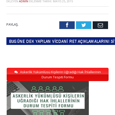
EKLEYEN
ADMIN
EKLENME TARIHI:
MAYIS 25, 2015
PAYLAŞ.
Facebook
Twitter
Emai
Askerlik Yükümlüsü Kişilerin Uğradığı Hak İhlallerinin
Durum Tespiti Formu