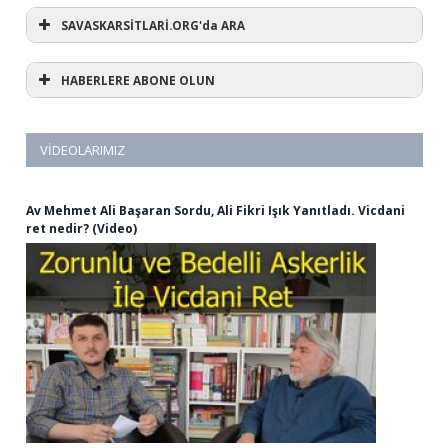
SAVASKARSİTLARİ.ORG'da ARA
HABERLERE ABONE OLUN
VIDEOLARIMIZ
Av Mehmet Ali Başaran Sordu, Ali Fikri Işık Yanıtladı. Vicdani
ret nedir? (Video)