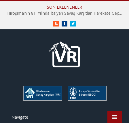
SON EKLENENLER
Hiroşima’nın 81. Yılında İtalyan Savaş Karşıtları Harekete Geçti: “Hatırlamak yeterli değil”
RSS
Facebook
Twitter
Navigate