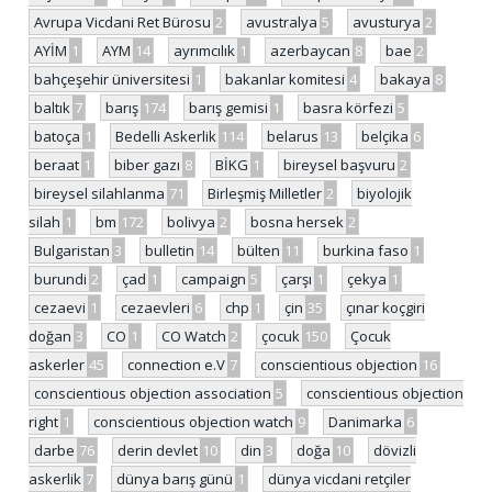
Avrupa Vicdani Ret Bürosu
2
avustralya
5
avusturya
2
AYİM
1
AYM
14
ayrımcılık
1
azerbaycan
8
bae
2
bahçeşehir üniversitesi
1
bakanlar komitesi
4
bakaya
8
baltık
7
barış
174
barış gemisi
1
basra körfezi
5
batoça
1
Bedelli Askerlik
114
belarus
13
belçika
6
beraat
1
biber gazı
8
BİKG
1
bireysel başvuru
2
bireysel silahlanma
71
Birleşmiş Milletler
2
biyolojik
silah
1
bm
172
bolivya
2
bosna hersek
2
Bulgaristan
3
bulletin
14
bülten
11
burkina faso
1
burundi
2
çad
1
campaign
5
çarşı
1
çekya
1
cezaevi
1
cezaevleri
6
chp
1
çin
35
çınar koçgiri
doğan
3
CO
1
CO Watch
2
çocuk
150
Çocuk
askerler
45
connection e.V
7
conscientious objection
16
conscientious objection association
5
conscientious objection
right
1
conscientious objection watch
9
Danimarka
6
darbe
76
derin devlet
10
din
3
doğa
10
dövizli
askerlik
7
dünya barış günü
1
dünya vicdani retçiler