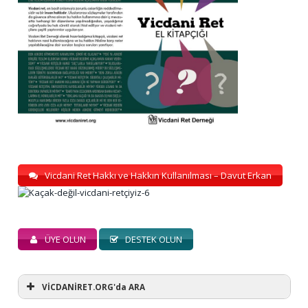
Vicdani Ret Hakkı ve Hakkın Kullanılması – Davut Erkan
ÜYE OLUN
DESTEK OLUN
VİCDANİRET.ORG'da ARA