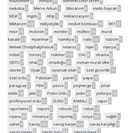
mazlumder
2
medya
25
Mehmet Erkin Ekren
1
meksika
1
Merve Arkun
1
Mesarvot
2
metin bayrak
2
MGK
9
mgsb
2
mhp
1
militarizasyon
1
Militarizm
123
milliyetçilik
7
misket bombası
10
MİT
12
mısır
16
mobese
1
monitor
1
mülteci
76
murat
kanatlı
21
myanmar
8
namibya
1
nato
107
nazizm
1
Netiwit Chotiphatphaisal
1
newroz
1
nijer
1
nijerya
8
nobel
9
norveç
3
nükleer
113
OAC
9
obama
2
ODTÜ
1
ohal
43
ortadoğu
15
osman murat ülke
2
otorite
1
Oyak
10
oyuncak silah
4
özel güvenlik
11
özel ordu
4
Pakistan
12
panel
1
papa
12
paraguay
1
PEN
1
pesco
2
peşmerge
1
pınar
selek
18
pkk
12
Polen Ünlü
1
polis
43
polonya
10
profesyonel ordu
22
QUNO
2
RAMALC
1
rapor
5
raporlama
1
report
3
roboski
34
robot
15
rojava
39
romanya
3
röportaj
2
rusya
150
sağlık
1
sahel
1
Savaş
190
savaş karşıtı
420
savaş karşıtlığı
3
savaş oyunu
2
savaş suçu
77
savaşa hayır
1