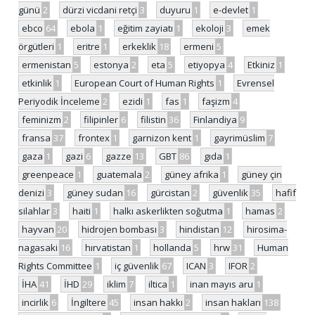
günü
2
dürzi vicdani retçi
3
duyuru
1
e-devlet
1
ebco
64
ebola
1
eğitim zayiatı
1
ekoloji
3
emek
örgütleri
1
eritre
1
erkeklik
18
ermeni
5
ermenistan
5
estonya
2
eta
5
etiyopya
4
Etkiniz
1
etkinlik
1
European Court of Human Rights
1
Evrensel
Periyodik İnceleme
2
ezidi
1
fas
1
faşizm
4
feminizm
2
filipinler
6
filistin
36
Finlandiya
9
fransa
37
frontex
1
garnizon kent
1
gayrimüslim
7
gaza
1
gazi
6
gazze
13
GBT
86
gıda
1
greenpeace
1
guatemala
2
güney afrika
1
güney çin
denizi
3
güney sudan
16
gürcistan
2
güvenlik
35
hafif
silahlar
3
haiti
1
halkı askerlikten soğutma
1
hamas
2
hayvan
20
hidrojen bombası
3
hindistan
12
hirosima-
nagasaki
16
hırvatistan
1
hollanda
5
hrw
31
Human
Rights Committee
1
iç güvenlik
67
ICAN
3
IFOR
2
İHA
41
İHD
29
iklim
7
iltica
1
inan mayıs aru
1
incirlik
6
İngiltere
45
insan hakkı
2
insan hakları
138