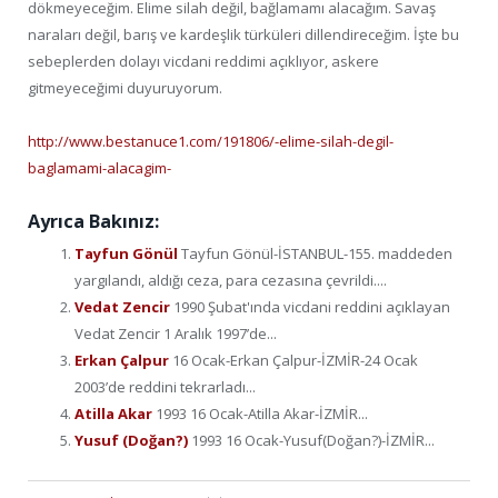
dökmeyeceğim. Elime silah değil, bağlamamı alacağım. Savaş
naraları değil, barış ve kardeşlik türküleri dillendireceğim. İşte bu
sebeplerden dolayı vicdani reddimi açıklıyor, askere
gitmeyeceğimi duyuruyorum.
http://www.bestanuce1.com/191806/-elime-silah-degil-
baglamami-alacagim-
Ayrıca Bakınız:
Tayfun Gönül
Tayfun Gönül-İSTANBUL-155. maddeden
yargılandı, aldığı ceza, para cezasına çevrildi....
Vedat Zencir
1990 Şubat'ında vicdani reddini açıklayan
Vedat Zencir 1 Aralık 1997’de...
Erkan Çalpur
16 Ocak-Erkan Çalpur-İZMİR-24 Ocak
2003’de reddini tekrarladı...
Atilla Akar
1993 16 Ocak-Atilla Akar-İZMİR...
Yusuf (Doğan?)
1993 16 Ocak-Yusuf(Doğan?)-İZMİR...