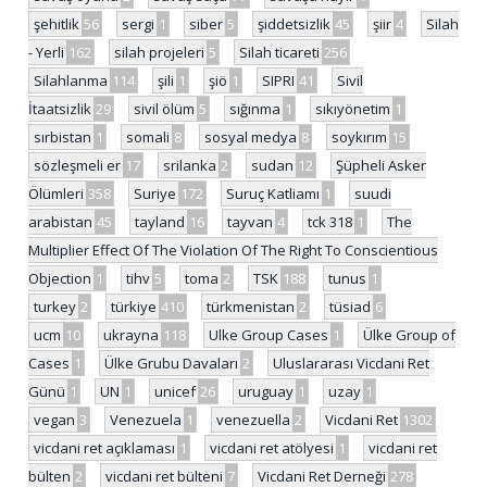
şehitlik
56
sergi
1
siber
5
şiddetsizlik
45
şiir
4
Silah
- Yerli
162
silah projeleri
5
Silah ticareti
256
Silahlanma
114
şili
1
şiö
1
SIPRI
41
Sivil
İtaatsizlik
29
sivil ölüm
5
sığınma
1
sıkıyönetim
1
sırbistan
1
somali
8
sosyal medya
8
soykırım
15
sözleşmeli er
17
srilanka
2
sudan
12
Şüpheli Asker
Ölümleri
358
Suriye
172
Suruç Katliamı
1
suudi
arabistan
45
tayland
16
tayvan
4
tck 318
1
The
Multiplier Effect Of The Violation Of The Right To Conscientious
Objection
1
tihv
5
toma
2
TSK
188
tunus
1
turkey
2
türkiye
410
türkmenistan
2
tüsiad
6
ucm
10
ukrayna
118
Ulke Group Cases
1
Ülke Group of
Cases
1
Ülke Grubu Davaları
2
Uluslararası Vicdani Ret
Günü
1
UN
1
unicef
26
uruguay
1
uzay
1
vegan
3
Venezuela
1
venezuella
2
Vicdani Ret
1302
vicdani ret açıklaması
1
vicdani ret atölyesi
1
vicdani ret
bülten
2
vicdani ret bülteni
7
Vicdani Ret Derneği
278