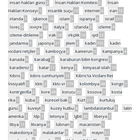
insan hakları günü
2
İnsan Hakları Komitesi
2
İnsan
Hakları Konseyi
1
insanlık suçu
10
internet
9
iran
15
irlanda
1
işkence
18
islam
5
ispanya
9
israil
231
İsveç
9
isviçre
10
italya
8
izlanda
3
izleme
4
izleme-dinleme
9
ırak
28
ırkçılık
10
ışid
53
jandarma
1
japonya
37
jitem
1
kadın
101
kadın
vicdani retçiler
2
kamboçya
2
kamerun
1
kampanya
4
kanada
9
karabağ
4
karaburun bilim kongresi
1
karadeniz
2
katar
11
kenya
1
kimyasal silah
19
Kıbrıs
1
kıbrıs cumhuriyeti
12
Kıbrıs'ta Vicdani Ret
İnisiyatifi
1
kktc
3
kktc-vr
179
kolombiya
48
kongo
1
kontrgerilla
2
kore
49
korucu
30
kosova
1
kosta
rika
1
küba
2
küresel bak
1
Kürt
317
kurtuluş
günü
2
kuveyt
2
kuzey kutbu
4
lambdaistanbul
1
latin
amerika
1
ldp
1
letonya
1
lgbti
40
liberya
1
libya
11
litvanya
6
lübnan
3
macaristan
1
makedonya
1
malakanlar
3
mali
8
mayın
51