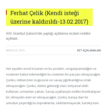
Ferhat Çelik (Kendi isteği
üzerine kaldırıldı-13.02.2017)
İHD İstanbul Şubesi’nde yaptığı açıklama vicdani reddini
açıkladı.
MAYIS 25, 2015
·
RET AÇIKLAMALARI
Her şeyden evvel insanım ve bu yüzden, sorgulayamadığım ve
vicdanen kabul edemediğim bu sistemin bir parçası olmayacağım.
Çünkü, militarizmin övgüsüne ve savaş çığırtkanlığına ortak
olmayacağım. Çünkü, darbe geleneği olan, kimyasal silah
kullanan, ormanları yakan, Savaş uçaklarıyla sivilleri bombalayan
bir zihniyetin emir eri olmayacağım. Çünkü, barışa dair bir
umudun yeşerdiği bu topraklarda, silahlanmayacak, kardeş kanı