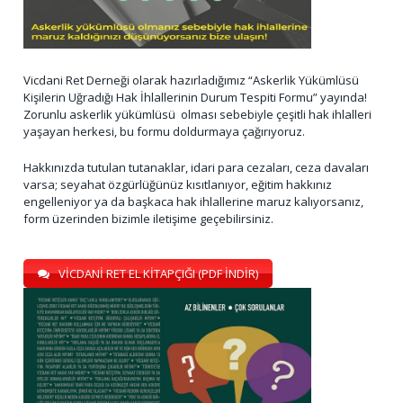
Vicdani Ret Derneği olarak hazırladığımız “Askerlik Yükümlüsü
Kişilerin Uğradığı Hak İhlallerinin Durum Tespiti Formu” yayında!
Zorunlu askerlik yükümlüsü olması sebebiyle çeşitli hak ihlalleri
yaşayan herkesi, bu formu doldurmaya çağırıyoruz.
Hakkınızda tutulan tutanaklar, idari para cezaları, ceza davaları
varsa; seyahat özgürlüğünüz kısıtlanıyor, eğitim hakkınız
engelleniyor ya da başkaca hak ihlallerine maruz kalıyorsanız,
form üzerinden bizimle iletişime geçebilirsiniz.
VİCDANİ RET EL KİTAPÇIĞI (PDF İNDİR)