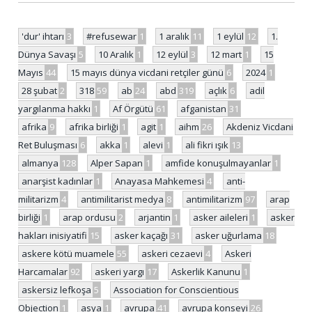
'dur' ihtarı
3
#refusewar
1
1 aralık
11
1 eylül
12
1.
Dünya Savaşı
5
10 Aralık
1
12 eylül
3
12 mart
1
15
Mayıs
44
15 mayıs dünya vicdani retçiler günü
6
2024
1
28 şubat
2
318
59
ab
24
abd
319
açlık
6
adil
yargılanma hakkı
1
Af Örgütü
61
afganistan
31
afrika
9
afrika birliği
1
agit
1
aihm
26
Akdeniz Vicdani
Ret Buluşması
6
akka
1
alevi
1
ali fikri ışık
13
almanya
128
Alper Sapan
1
amfide konuşulmayanlar
1
anarşist kadınlar
1
Anayasa Mahkemesi
4
anti-
militarizm
4
antimilitarist medya
8
antimilitarizm
97
arap
birliği
1
arap ordusu
2
arjantin
1
asker aileleri
1
asker
hakları inisiyatifi
15
asker kaçağı
31
asker uğurlama
18
askere kötü muamele
55
askeri cezaevi
4
Askeri
Harcamalar
92
askeri yargı
17
Askerlik Kanunu
1
askersiz lefkoşa
5
Association for Conscientious
Objection
1
asya
1
avrupa
41
avrupa konseyi
26