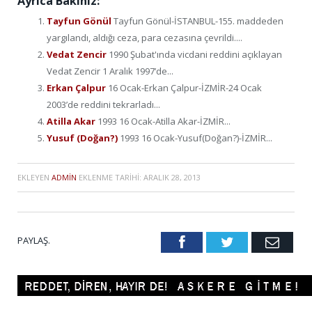
Ayrıca Bakınız:
Tayfun Gönül
Tayfun Gönül-İSTANBUL-155. maddeden
yargılandı, aldığı ceza, para cezasına çevrildi....
Vedat Zencir
1990 Şubat'ında vicdani reddini açıklayan
Vedat Zencir 1 Aralık 1997’de...
Erkan Çalpur
16 Ocak-Erkan Çalpur-İZMİR-24 Ocak
2003’de reddini tekrarladı...
Atilla Akar
1993 16 Ocak-Atilla Akar-İZMİR...
Yusuf (Doğan?)
1993 16 Ocak-Yusuf(Doğan?)-İZMİR...
EKLEYEN
ADMIN
EKLENME TARIHI:
ARALIK 28, 2013
PAYLAŞ.
Facebook
Twitter
Emai