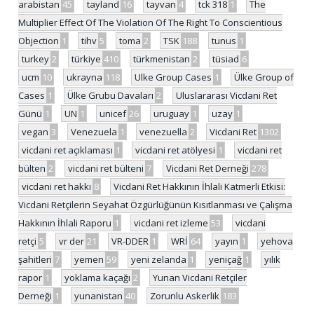
arabistan
45
tayland
16
tayvan
4
tck 318
1
The
Multiplier Effect Of The Violation Of The Right To Conscientious
Objection
1
tihv
5
toma
2
TSK
188
tunus
1
turkey
2
türkiye
410
türkmenistan
2
tüsiad
6
ucm
10
ukrayna
118
Ulke Group Cases
1
Ülke Group of
Cases
1
Ülke Grubu Davaları
2
Uluslararası Vicdani Ret
Günü
1
UN
1
unicef
26
uruguay
1
uzay
1
vegan
3
Venezuela
1
venezuella
2
Vicdani Ret
1302
vicdani ret açıklaması
1
vicdani ret atölyesi
1
vicdani ret
bülten
2
vicdani ret bülteni
7
Vicdani Ret Derneği
278
vicdani ret hakkı
8
Vicdani Ret Hakkının İhlali Katmerli Etkisi:
Vicdani Retçilerin Seyahat Özgürlüğünün Kısıtlanması ve Çalışma
Hakkının İhlali Raporu
1
vicdani ret izleme
53
vicdani
retçi
5
vr der
21
VR-DDER
1
WRİ
64
yayın
1
yehova
şahitleri
7
yemen
59
yeni zelanda
1
yeniçağ
1
yılık
rapor
1
yoklama kaçağı
2
Yunan Vicdani Retçiler
Derneği
1
yunanistan
40
Zorunlu Askerlik
183