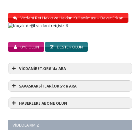
Vicdani Ret Hakkı ve Hakkın Kullanılması – Davut Erkan
ÜYE OLUN
DESTEK OLUN
VİCDANİRET.ORG'da ARA
SAVASKARSİTLARİ.ORG'da ARA
HABERLERE ABONE OLUN
VIDEOLARIMIZ