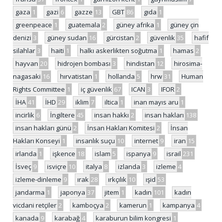
gaza
1
gazi
6
gazze
13
GBT
86
gıda
1
greenpeace
1
guatemala
2
güney afrika
1
güney çin
denizi
3
güney sudan
16
gürcistan
2
güvenlik
35
hafif
silahlar
3
haiti
1
halkı askerlikten soğutma
1
hamas
2
hayvan
20
hidrojen bombası
3
hindistan
12
hirosima-
nagasaki
16
hırvatistan
1
hollanda
5
hrw
31
Human
Rights Committee
1
iç güvenlik
67
ICAN
3
IFOR
2
İHA
41
İHD
29
iklim
7
iltica
1
inan mayıs aru
1
incirlik
6
İngiltere
45
insan hakkı
2
insan hakları
138
insan hakları günü
2
İnsan Hakları Komitesi
2
İnsan
Hakları Konseyi
1
insanlık suçu
10
internet
9
iran
15
irlanda
1
işkence
18
islam
5
ispanya
9
israil
231
İsveç
9
isviçre
10
italya
8
izlanda
3
izleme
4
izleme-dinleme
9
ırak
28
ırkçılık
10
ışid
53
jandarma
1
japonya
37
jitem
1
kadın
101
kadın
vicdani retçiler
2
kamboçya
2
kamerun
1
kampanya
4
kanada
9
karabağ
4
karaburun bilim kongresi
1