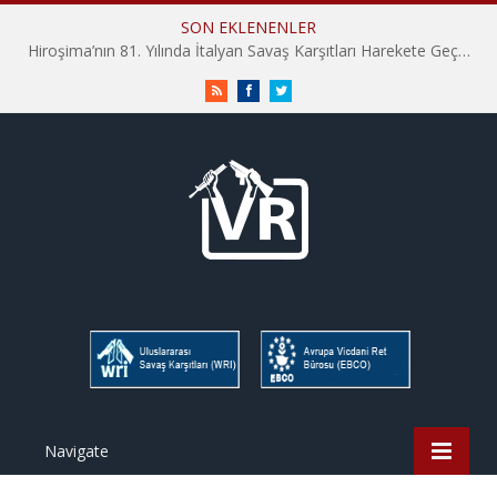
SON EKLENENLER
İHD İstanbul Şube Vicdani Ret Komisyonu: Vicdani Retçiler Olarak Destek İçin Buradayız!
RSS
Facebook
Twitter
Navigate