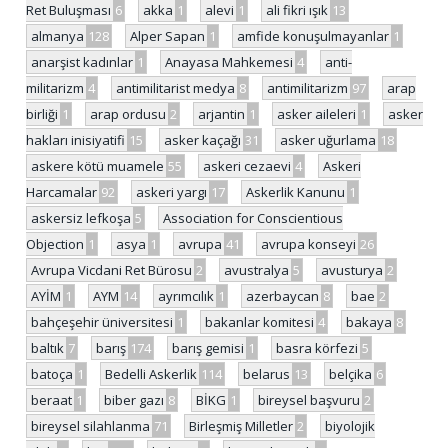
Ret Buluşması
6
akka
1
alevi
1
ali fikri ışık
13
almanya
128
Alper Sapan
1
amfide konuşulmayanlar
1
anarşist kadınlar
1
Anayasa Mahkemesi
4
anti-
militarizm
4
antimilitarist medya
8
antimilitarizm
97
arap
birliği
1
arap ordusu
2
arjantin
1
asker aileleri
1
asker
hakları inisiyatifi
15
asker kaçağı
31
asker uğurlama
18
askere kötü muamele
55
askeri cezaevi
4
Askeri
Harcamalar
92
askeri yargı
17
Askerlik Kanunu
1
askersiz lefkoşa
5
Association for Conscientious
Objection
1
asya
1
avrupa
41
avrupa konseyi
26
Avrupa Vicdani Ret Bürosu
2
avustralya
5
avusturya
2
AYİM
1
AYM
14
ayrımcılık
1
azerbaycan
8
bae
2
bahçeşehir üniversitesi
1
bakanlar komitesi
4
bakaya
8
baltık
7
barış
174
barış gemisi
1
basra körfezi
5
batoça
1
Bedelli Askerlik
114
belarus
13
belçika
6
beraat
1
biber gazı
8
BİKG
1
bireysel başvuru
2
bireysel silahlanma
71
Birleşmiş Milletler
2
biyolojik