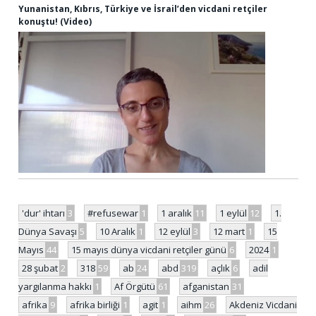
Yunanistan, Kıbrıs, Türkiye ve İsrail’den vicdani retçiler
konuştu! (Video)
'dur' ihtarı
3
#refusewar
1
1 aralık
11
1 eylül
12
1.
Dünya Savaşı
5
10 Aralık
1
12 eylül
3
12 mart
1
15
Mayıs
44
15 mayıs dünya vicdani retçiler günü
6
2024
1
28 şubat
2
318
59
ab
24
abd
319
açlık
6
adil
yargılanma hakkı
1
Af Örgütü
61
afganistan
31
afrika
9
afrika birliği
1
agit
1
aihm
26
Akdeniz Vicdani