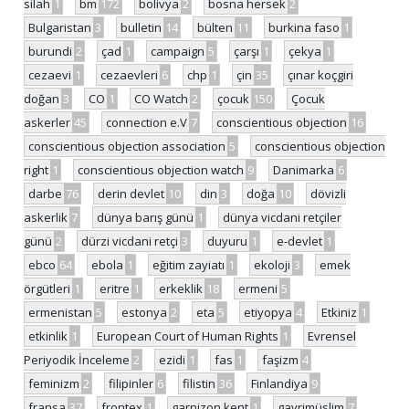
silah
1
bm
172
bolivya
2
bosna hersek
2
Bulgaristan
3
bulletin
14
bülten
11
burkina faso
1
burundi
2
çad
1
campaign
5
çarşı
1
çekya
1
cezaevi
1
cezaevleri
6
chp
1
çin
35
çınar koçgiri
doğan
3
CO
1
CO Watch
2
çocuk
150
Çocuk
askerler
45
connection e.V
7
conscientious objection
16
conscientious objection association
5
conscientious objection
right
1
conscientious objection watch
9
Danimarka
6
darbe
76
derin devlet
10
din
3
doğa
10
dövizli
askerlik
7
dünya barış günü
1
dünya vicdani retçiler
günü
2
dürzi vicdani retçi
3
duyuru
1
e-devlet
1
ebco
64
ebola
1
eğitim zayiatı
1
ekoloji
3
emek
örgütleri
1
eritre
1
erkeklik
18
ermeni
5
ermenistan
5
estonya
2
eta
5
etiyopya
4
Etkiniz
1
etkinlik
1
European Court of Human Rights
1
Evrensel
Periyodik İnceleme
2
ezidi
1
fas
1
faşizm
4
feminizm
2
filipinler
6
filistin
36
Finlandiya
9
fransa
37
frontex
1
garnizon kent
1
gayrimüslim
7