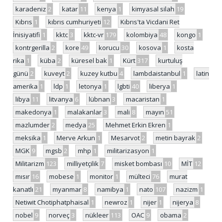
karadeniz
2
katar
11
kenya
1
kimyasal silah
19
Kıbrıs
1
kıbrıs cumhuriyeti
12
Kıbrıs'ta Vicdani Ret
İnisiyatifi
1
kktc
3
kktc-vr
179
kolombiya
48
kongo
1
kontrgerilla
2
kore
49
korucu
30
kosova
1
kosta
rika
1
küba
2
küresel bak
1
Kürt
317
kurtuluş
günü
2
kuveyt
2
kuzey kutbu
4
lambdaistanbul
1
latin
amerika
1
ldp
1
letonya
1
lgbti
40
liberya
1
libya
11
litvanya
6
lübnan
3
macaristan
1
makedonya
1
malakanlar
3
mali
8
mayın
51
mazlumder
2
medya
25
Mehmet Erkin Ekren
1
meksika
1
Merve Arkun
1
Mesarvot
2
metin bayrak
2
MGK
9
mgsb
2
mhp
1
militarizasyon
1
Militarizm
123
milliyetçilik
7
misket bombası
10
MİT
12
mısır
16
mobese
1
monitor
1
mülteci
76
murat
kanatlı
21
myanmar
8
namibya
1
nato
107
nazizm
1
Netiwit Chotiphatphaisal
1
newroz
1
nijer
1
nijerya
8
nobel
9
norveç
3
nükleer
113
OAC
9
obama
2