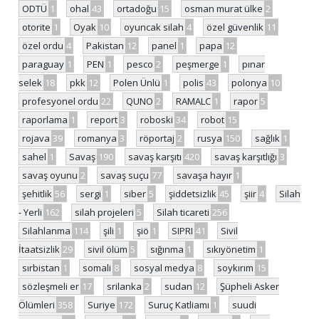
ODTÜ
1
ohal
43
ortadoğu
15
osman murat ülke
2
otorite
1
Oyak
10
oyuncak silah
4
özel güvenlik
11
özel ordu
4
Pakistan
12
panel
1
papa
12
paraguay
1
PEN
1
pesco
2
peşmerge
1
pınar
selek
18
pkk
12
Polen Ünlü
1
polis
43
polonya
10
profesyonel ordu
22
QUNO
2
RAMALC
1
rapor
5
raporlama
1
report
3
roboski
34
robot
15
rojava
39
romanya
3
röportaj
2
rusya
150
sağlık
1
sahel
1
Savaş
190
savaş karşıtı
420
savaş karşıtlığı
3
savaş oyunu
2
savaş suçu
77
savaşa hayır
1
şehitlik
56
sergi
1
siber
5
şiddetsizlik
45
şiir
4
Silah
- Yerli
162
silah projeleri
5
Silah ticareti
256
Silahlanma
114
şili
1
şiö
1
SIPRI
41
Sivil
İtaatsizlik
29
sivil ölüm
5
sığınma
1
sıkıyönetim
1
sırbistan
1
somali
8
sosyal medya
8
soykırım
15
sözleşmeli er
17
srilanka
2
sudan
12
Şüpheli Asker
Ölümleri
358
Suriye
172
Suruç Katliamı
1
suudi