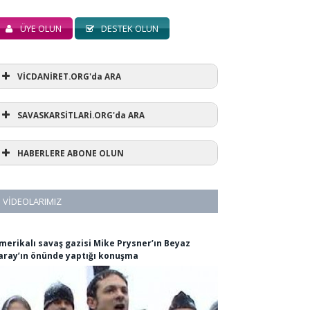
ÜYE OLUN
DESTEK OLUN
VİCDANİRET.ORG'da ARA
SAVASKARSİTLARİ.ORG'da ARA
HABERLERE ABONE OLUN
VIDEOLARIMIZ
merikalı savaş gazisi Mike Prysner’ın Beyaz
aray’ın önünde yaptığı konuşma