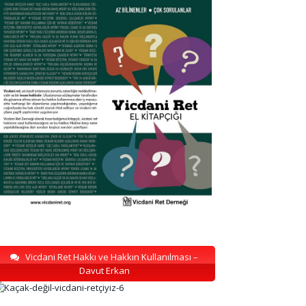
Vicdani Ret Hakkı ve Hakkın Kullanılması –
Davut Erkan