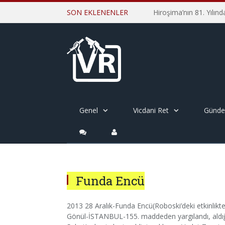
SON EKLENENLER
Genel
Vicdani Ret
Günd
Funda Encü
2013 28 Aralık-Funda Encü(Roboski’deki etkinlikte
Gönül-İSTANBUL-155. maddeden yargılandı, aldığı