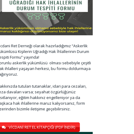
icdani Ret Derneği olarak hazırladığımız “Askerlik
ükümlüsü Kişilerin Uğradığı Hak İhlallerinin Durum
espiti Formu” yayında!
orunlu askerlik yükümlüsü olması sebebiyle çeşitli
ak ihlalleri yaşayan herkesi, bu formu doldurmaya
ağırıyoruz.
akkınızda tutulan tutanaklar, idari para cezaları,
eza davaları varsa; seyahat özgürlüğünüz
ısıtlanıyor, eğitim hakkınız engelleniyor ya da
aşkaca hak ihlallerine maruz kalıyorsanız, form
zerinden bizimle iletişime geçebilirsiniz.
VİCDANİ RET EL KİTAPÇIĞI (PDF İNDİR)