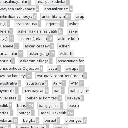
onuşulmayanlar
1
anarşist kadınlar
1
Anayasa Mahkemesi
4
anti-militarizm
4
antimilitarist medya
8
antimilitarizm
97
arap
rliği
1
arap ordusu
2
arjantin
1
asker
ileleri
1
asker hakları inisiyatifi
15
asker
açağı
31
asker uğurlama
18
askere kötü
uamele
55
askeri cezaevi
4
Askeri
arcamalar
92
askeri yargı
17
Askerlik
anunu
1
askersiz lefkoşa
5
Association for
onscientious Objection
1
asya
1
avrupa
41
avrupa konseyi
26
Avrupa Vicdani Ret Bürosu
2
avustralya
5
avusturya
2
AYİM
1
AYM
14
ayrımcılık
1
azerbaycan
8
bae
2
bahçeşehir
niversitesi
1
bakanlar komitesi
4
bakaya
8
baltık
7
barış
174
barış gemisi
1
basra
örfezi
5
batoça
1
Bedelli Askerlik
114
belarus
13
belçika
6
beraat
1
biber gazı
8
BİKG
1
bireysel başvuru
2
bireysel