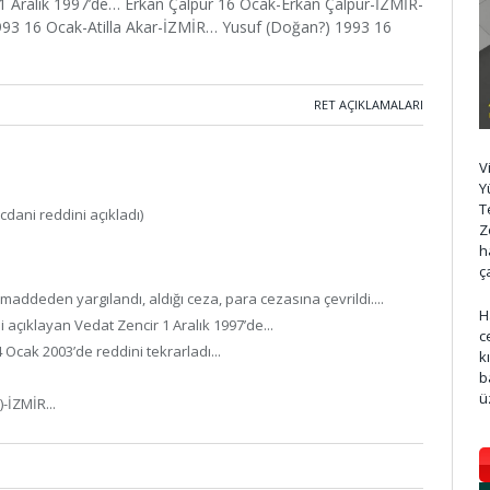
r 1 Aralık 1997’de… Erkan Çalpur 16 Ocak-Erkan Çalpur-İZMİR-
 1993 16 Ocak-Atilla Akar-İZMİR… Yusuf (Doğan?) 1993 16
RET AÇIKLAMALARI
V
Y
T
icdani reddini açıkladı)
Z
h
ç
ddeden yargılandı, aldığı ceza, para cezasına çevrildi....
H
 açıklayan Vedat Zencir 1 Aralık 1997’de...
c
Ocak 2003’de reddini tekrarladı...
k
b
ü
-İZMİR...