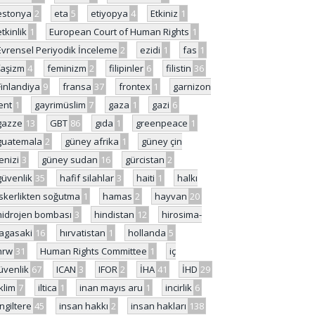
estonya
2
eta
5
etiyopya
4
Etkiniz
1
etkinlik
1
European Court of Human Rights
1
Evrensel Periyodik İnceleme
2
ezidi
1
fas
1
faşizm
4
feminizm
2
filipinler
6
filistin
36
Finlandiya
9
fransa
37
frontex
1
garnizon
ent
1
gayrimüslim
7
gaza
1
gazi
6
gazze
13
GBT
86
gıda
1
greenpeace
1
guatemala
2
güney afrika
1
güney çin
enizi
3
güney sudan
16
gürcistan
2
güvenlik
35
hafif silahlar
3
haiti
1
halkı
skerlikten soğutma
1
hamas
2
hayvan
20
hidrojen bombası
3
hindistan
12
hirosima-
agasaki
16
hırvatistan
1
hollanda
5
hrw
31
Human Rights Committee
1
iç
üvenlik
67
ICAN
3
IFOR
2
İHA
41
İHD
29
iklim
7
iltica
1
inan mayıs aru
1
incirlik
6
İngiltere
45
insan hakkı
2
insan hakları
138