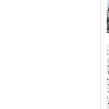
e
e
v
y
B