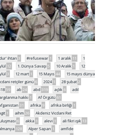
'dur' ihtarı
3
#refusewar
1
1 aralık
11
1
ylül
12
1. Dünya Savaşı
5
10 Aralık
1
12
ylül
3
12 mart
1
15 Mayıs
44
15 mayıs dünya
icdani retçiler günü
6
2024
1
28 şubat
2
318
59
ab
24
abd
319
açlık
6
adil
argılanma hakkı
1
Af Örgütü
61
afganistan
31
afrika
9
afrika birliği
1
agit
1
aihm
26
Akdeniz Vicdani Ret
uluşması
6
akka
1
alevi
1
ali fikri ışık
13
almanya
128
Alper Sapan
1
amfide