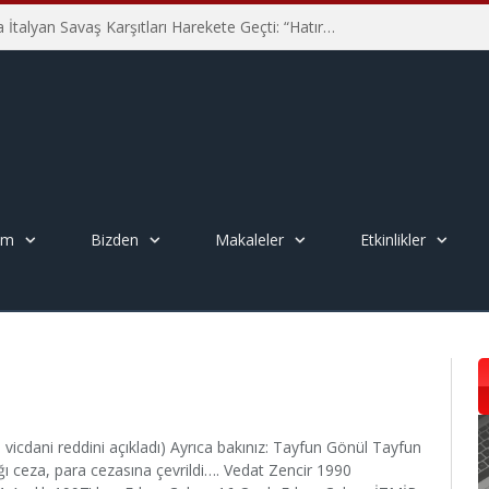
Hiroşima’nın 81. Yılında İtalyan Savaş Karşıtları Harekete Geçti: “Hatırlamak yeterli değil”
em
Bizden
Makaleler
Etkinlikler
 vicdani reddini açıkladı) Ayrıca bakınız: Tayfun Gönül Tayfun
 ceza, para cezasına çevrildi…. Vedat Zencir 1990