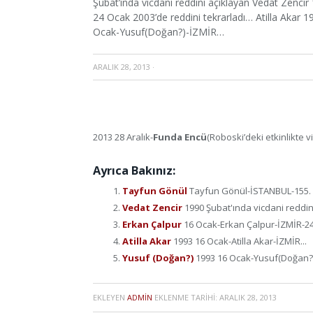
Şubat’ında vicdani reddini açıklayan Vedat Zenci
24 Ocak 2003’de reddini tekrarladı… Atilla Akar
Ocak-Yusuf(Doğan?)-İZMİR…
ARALIK 28, 2013
·
2013 28 Aralık-
Funda Encü
(Roboski’deki etkinlikte v
Ayrıca Bakınız:
Tayfun Gönül
Tayfun Gönül-İSTANBUL-155. ma
Vedat Zencir
1990 Şubat'ında vicdani reddini
Erkan Çalpur
16 Ocak-Erkan Çalpur-İZMİR-24 
Atilla Akar
1993 16 Ocak-Atilla Akar-İZMİR...
Yusuf (Doğan?)
1993 16 Ocak-Yusuf(Doğan?)
EKLEYEN
ADMIN
EKLENME TARIHI:
ARALIK 28, 2013