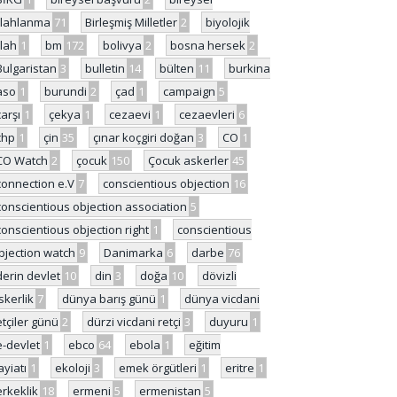
ilahlanma
71
Birleşmiş Milletler
2
biyolojik
ilah
1
bm
172
bolivya
2
bosna hersek
2
Bulgaristan
3
bulletin
14
bülten
11
burkina
aso
1
burundi
2
çad
1
campaign
5
çarşı
1
çekya
1
cezaevi
1
cezaevleri
6
chp
1
çin
35
çınar koçgiri doğan
3
CO
1
CO Watch
2
çocuk
150
Çocuk askerler
45
connection e.V
7
conscientious objection
16
conscientious objection association
5
conscientious objection right
1
conscientious
bjection watch
9
Danimarka
6
darbe
76
derin devlet
10
din
3
doğa
10
dövizli
skerlik
7
dünya barış günü
1
dünya vicdani
etçiler günü
2
dürzi vicdani retçi
3
duyuru
1
e-devlet
1
ebco
64
ebola
1
eğitim
ayiatı
1
ekoloji
3
emek örgütleri
1
eritre
1
erkeklik
18
ermeni
5
ermenistan
5