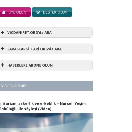
ÜYE OLUN
DESTEK OLUN
VİCDANİRET.ORG'da ARA
SAVASKARSİTLARİ.ORG'da ARA
HABERLERE ABONE OLUN
VIDEOLARIMIZ
ilitarizm, askerlik ve erkeklik – Nurseli Yeşim
ünbüloğlu ile söyleşi (Video)