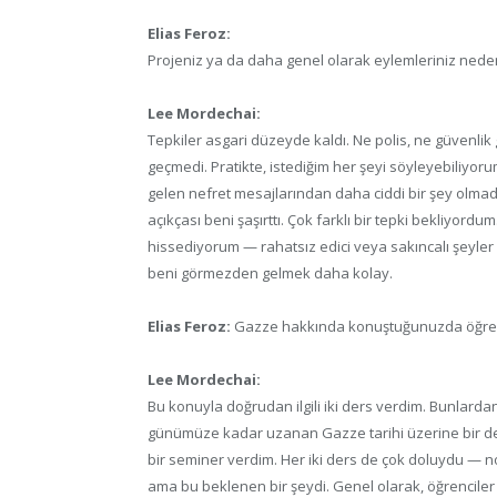
Elias Feroz:
Projeniz ya da daha genel olarak eylemleriniz nedeniyl
Lee Mordechai:
Tepkiler asgari düzeyde kaldı. Ne polis, ne güvenlik 
geçmedi. Pratikte, istediğim her şeyi söyleyebiliyor
gelen nefret mesajlarından daha ciddi bir şey olmadı
açıkçası beni şaşırttı. Çok farklı bir tepki bekliyordu
hissediyorum — rahatsız edici veya sakıncalı şeyler s
beni görmezden gelmek daha kolay.
Elias Feroz:
Gazze hakkında konuştuğunuzda öğrenci
Lee Mordechai:
Bu konuyla doğrudan ilgili iki ders verdim. Bunlardan
günümüze kadar uzanan Gazze tarihi üzerine bir ders
bir seminer verdim. Her iki ders de çok doluydu — no
ama bu beklenen bir şeydi. Genel olarak, öğrenciler de