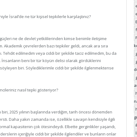
e İsrail’de ne tür kişisel tepkilerle karşılaştınız?
güçleri ne de devlet yetkililerinden kimse benimle iletişime
k
um. Akademik çevrelerden bazı tepkiler geldi, ancak ara sıra
. Tehdit edilmedim veya ciddi bir şekilde taciz edilmedim, bu da
m. İnsanların beni bir tür köyün delisi olarak gördüklerini
öyleyen biri. Söylediklerimle ciddi bir şekilde ilgilenmektense
d
a
leriniz nasıl tepki gösteriyor?
n
 biri, 2025 yılının başlarında verdiğim, tarih öncesi dönemden
g
ti. Daha yakın zamanda ise, özellikle savaşın kendisiyle ilgili
rmal kapasitenin çok ötesindeydi. Elbette gerginlikler yaşandı,
rslerin içeriğiyle ciddi bir şekilde ilgilendiler ve bunların onlar