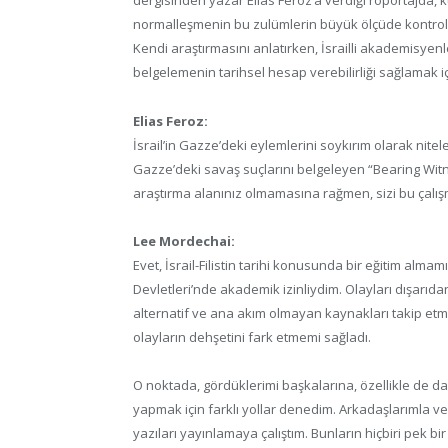
dergisinden yazar Elias Feroz’a verdiği röportajda, 
normalleşmenin bu zulümlerin büyük ölçüde kontrolsü
Kendi araştırmasını anlatırken, İsrailli akademisyenl
belgelemenin tarihsel hesap verebilirliği sağlamak i
Elias Feroz:
İsrail’in Gazze’deki eylemlerini soykırım olarak nitele
Gazze’deki savaş suçlarını belgeleyen “Bearing Witne
araştırma alanınız olmamasına rağmen, sizi bu çalı
Lee Mordechai:
Evet, İsrail-Filistin tarihi konusunda bir eğitim almam
Devletleri’nde akademik izinliydim. Olayları dışarıd
alternatif ve ana akım olmayan kaynakları takip etm
olayların dehşetini fark etmemi sağladı.
O noktada, gördüklerimi başkalarına, özellikle de dah
yapmak için farklı yollar denedim. Arkadaşlarımla v
yazıları yayınlamaya çalıştım. Bunların hiçbiri pek b