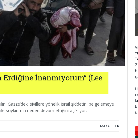
V
Y
T
Z
h
a Erdiğine İnanmıyorum” (Lee
ç
H
c
k
ını Gazze’deki sivillere yönelik İsrail şiddetini belgelemeye
b
le soykırımın neden devam ettiğini açıklıyor.
ü
MAKALELER