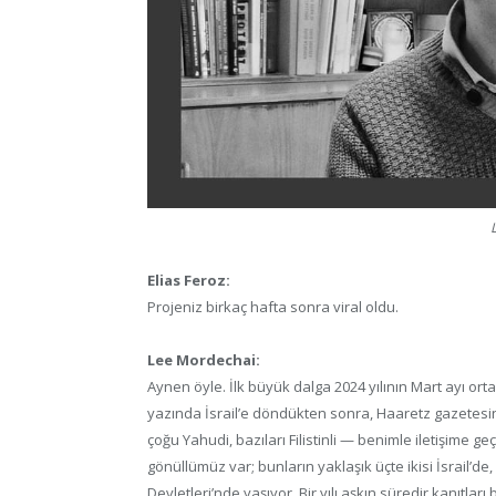
Elias Feroz:
Projeniz birkaç hafta sonra viral oldu.
Lee Mordechai:
Aynen öyle. İlk büyük dalga 2024 yılının Mart ayı ort
yazında İsrail’e döndükten sonra, Haaretz gazetesin
çoğu Yahudi, bazıları Filistinli — benimle iletişime g
gönüllümüz var; bunların yaklaşık üçte ikisi İsrail’de
Devletleri’nde yaşıyor. Bir yılı aşkın süredir kanıtla