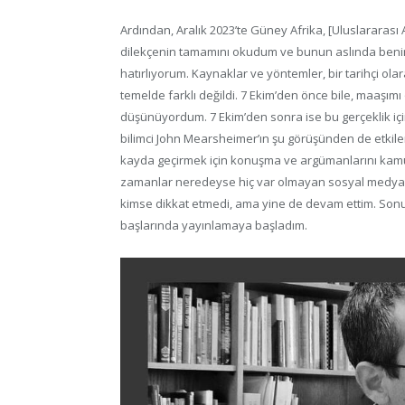
Ardından, Aralık 2023’te Güney Afrika, [Uluslararası
dilekçenin tamamını okudum ve bunun aslında ben
hatırlıyorum. Kaynaklar ve yöntemler, bir tarihçi o
temelde farklı değildi. 7 Ekim’den önce bile, maaşı
düşünüyordum. 7 Ekim’den sonra ise bu gerçeklik içi
bilimci John Mearsheimer’ın şu görüşünden de etkilen
kayda geçirmek için konuşma ve argümanlarını kam
zamanlar neredeyse hiç var olmayan sosyal medya 
kimse dikkat etmedi, ama yine de devam ettim. Sonun
başlarında yayınlamaya başladım.