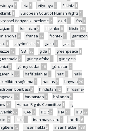
estonya
2
eta
5
etiyopya
4
Etkiniz
1
etkinlik
1
European Court of Human Rights
1
Evrensel Periyodik İnceleme
2
ezidi
1
fas
1
faşizm
4
feminizm
2
filipinler
6
filistin
36
Finlandiya
9
fransa
37
frontex
1
garnizon
ent
1
gayrimüslim
7
gaza
1
gazi
6
gazze
13
GBT
86
gıda
1
greenpeace
1
guatemala
2
güney afrika
1
güney çin
enizi
3
güney sudan
16
gürcistan
2
güvenlik
35
hafif silahlar
3
haiti
1
halkı
skerlikten soğutma
1
hamas
2
hayvan
20
hidrojen bombası
3
hindistan
12
hirosima-
agasaki
15
hırvatistan
1
hollanda
5
hrw
31
Human Rights Committee
1
iç
üvenlik
67
ICAN
3
IFOR
2
İHA
41
İHD
29
iklim
7
iltica
1
inan mayıs aru
1
incirlik
6
İngiltere
45
insan hakkı
2
insan hakları
138