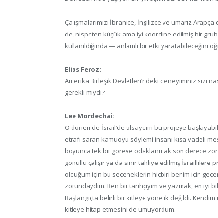
Çalışmalarımızı İbranice, İngilizce ve umarız Arapça 
de, nispeten küçük ama iyi koordine edilmiş bir grubun
kullanıldığında — anlamlı bir etki yaratabileceğini ö
Elias Feroz:
Amerika Birleşik Devletleri’ndeki deneyiminiz sizi nas
gerekli miydi?
Lee Mordechai:
O dönemde İsrail’de olsaydım bu projeye başlayab
etrafı saran kamuoyu söylemi insanı kısa vadeli me
boyunca tek bir göreve odaklanmak son derece zorlaşı
gönüllü çalışır ya da sınır tahliye edilmiş İsraillilere
olduğum için bu seçeneklerin hiçbiri benim için geçer
zorundaydım. Ben bir tarihçiyim ve yazmak, en iyi bi
Başlangıçta belirli bir kitleye yönelik değildi. Kend
kitleye hitap etmesini de umuyordum.