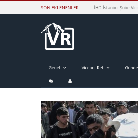
SON EKLENENLER
Genel
Vicdani Ret
Günd