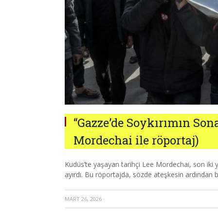
“Gazze’de Soykırımın Son
Mordechai ile röportaj)
Kudüs’te yaşayan tarihçi Lee Mordechai, son iki yıl
ayırdı. Bu röportajda, sözde ateşkesin ardından bi
MART 26, 2026
·