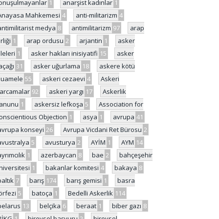
onuşulmayanlar
1
anarşist kadınlar
1
Anayasa Mahkemesi
4
anti-militarizm
4
antimilitarist medya
8
antimilitarizm
97
arap
rliği
1
arap ordusu
2
arjantin
1
asker
ileleri
1
asker hakları inisiyatifi
15
asker
açağı
31
asker uğurlama
18
askere kötü
uamele
55
askeri cezaevi
4
Askeri
arcamalar
92
askeri yargı
17
Askerlik
anunu
1
askersiz lefkoşa
5
Association for
onscientious Objection
1
asya
1
avrupa
41
avrupa konseyi
26
Avrupa Vicdani Ret Bürosu
2
avustralya
5
avusturya
2
AYİM
1
AYM
14
ayrımcılık
1
azerbaycan
8
bae
2
bahçeşehir
niversitesi
1
bakanlar komitesi
4
bakaya
8
baltık
7
barış
174
barış gemisi
1
basra
örfezi
5
batoça
1
Bedelli Askerlik
114
belarus
13
belçika
6
beraat
1
biber gazı
8
BİKG
1
bireysel başvuru
2
bireysel