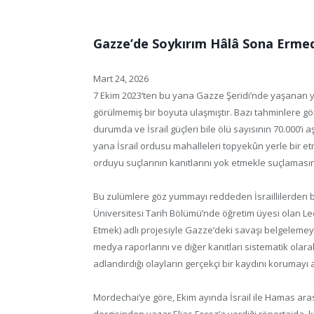
Gazze’de Soykırım Hâlâ Sona Erme
Mart 24, 2026
7 Ekim 2023’ten bu yana Gazze Şeridi’nde yaşanan yık
görülmemiş bir boyuta ulaşmıştır. Bazı tahminlere gö
durumda ve İsrail güçleri bile ölü sayısının 70.000’
yana İsrail ordusu mahalleleri topyekûn yerle bir e
orduyu suçlarının kanıtlarını yok etmekle suçlamasın
Bu zulümlere göz yummayı reddeden İsraillilerden b
Üniversitesi Tarih Bölümü’nde öğretim üyesi olan Lee
Etmek) adlı projesiyle Gazze’deki savaşı belgelemeye ad
medya raporlarını ve diğer kanıtları sistematik ola
adlandırdığı olayların gerçekçi bir kaydını korumayı 
Mordechai’ye göre, Ekim ayında İsrail ile Hamas ara