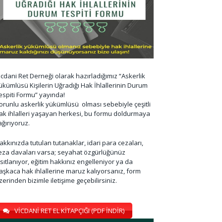
icdani Ret Derneği olarak hazırladığımız “Askerlik
ükümlüsü Kişilerin Uğradığı Hak İhlallerinin Durum
espiti Formu” yayında!
orunlu askerlik yükümlüsü olması sebebiyle çeşitli
ak ihlalleri yaşayan herkesi, bu formu doldurmaya
ağırıyoruz.
akkınızda tutulan tutanaklar, idari para cezaları,
eza davaları varsa; seyahat özgürlüğünüz
ısıtlanıyor, eğitim hakkınız engelleniyor ya da
aşkaca hak ihlallerine maruz kalıyorsanız, form
zerinden bizimle iletişime geçebilirsiniz.
VİCDANİ RET EL KİTAPÇIĞI (PDF İNDİR)