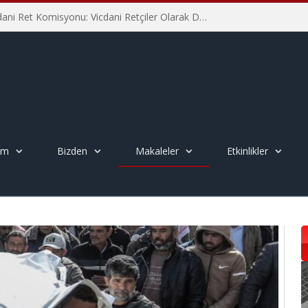
İHD İstanbul Şube Vicdani Ret Komisyonu: Vicdani Retçiler Olarak Destek İçin Buradayız!
em
Bizden
Makaleler
Etkinlikler