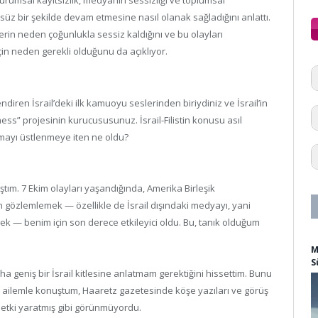
kurumsal kayıtsızlık, medyanın sessizliği ve toplumsal
z bir şekilde devam etmesine nasıl olanak sağladığını anlattı.
erin neden çoğunlukla sessiz kaldığını ve bu olayları
çin neden gerekli olduğunu da açıklıyor.
ndiren İsrail’deki ilk kamuoyu seslerinden biriydiniz ve İsrail’in
ss” projesinin kurucususunuz. İsrail-Filistin konusu asıl
şmayı üstlenmeye iten ne oldu?
ıştım. 7 Ekim olayları yaşandığında, Amerika Birleşik
an gözlemlemek — özellikle de İsrail dışındaki medyayı, yani
ek — benim için son derece etkileyici oldu. Bu, tanık olduğum
M
S
a geniş bir İsrail kitlesine anlatmam gerektiğini hissettim. Bunu
e ailemle konuştum, Haaretz gazetesinde köşe yazıları ve görüş
ir etki yaratmış gibi görünmüyordu.