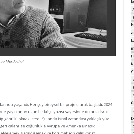
k
bi
a
k
m
H
Lee Mordechai
K
C
ü
alarında yaşandı. Her şey bireysel bir proje olarak başladı. 2024
de yayınlanan uzun bir köşe yazısı sayesinde onlarca İsrailli —
k
eçip gönüllü olmak istedi. Şu anda İsrail vatandaşı yaklaşık yüz
, geri kalanı ise çoğunlukla Avrupa ve Amerika Birleşik
rı belgelemek, kataloglamak ve korumak için çalışıyoruz.