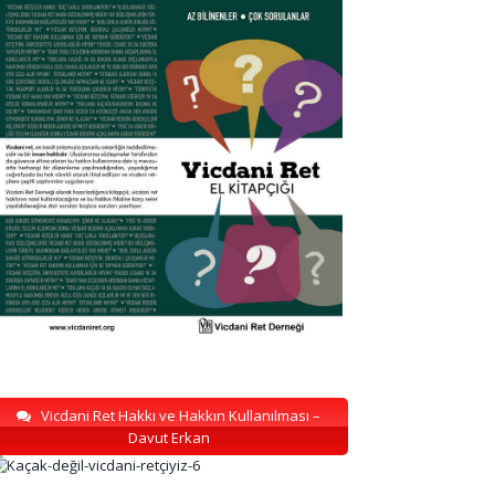
Vicdani Ret Hakkı ve Hakkın Kullanılması –
Davut Erkan