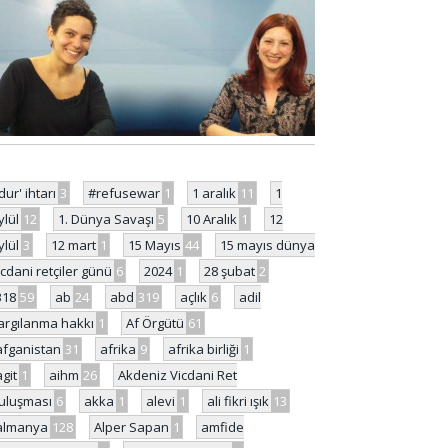
'dur' ihtarı
3
#refusewar
1
1 aralık
11
1
ylül
12
1. Dünya Savaşı
5
10 Aralık
1
12
ylül
3
12 mart
1
15 Mayıs
44
15 mayıs dünya
icdani retçiler günü
6
2024
1
28 şubat
2
318
59
ab
24
abd
319
açlık
6
adil
argılanma hakkı
1
Af Örgütü
61
afganistan
31
afrika
9
afrika birliği
1
agit
1
aihm
26
Akdeniz Vicdani Ret
uluşması
6
akka
1
alevi
1
ali fikri ışık
13
almanya
128
Alper Sapan
1
amfide