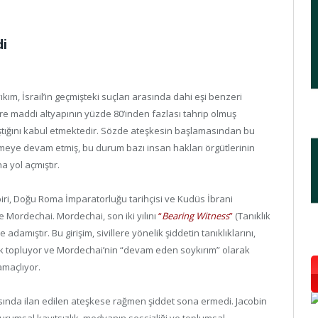
di
ım, İsrail’in geçmişteki suçları arasında dahi eşi benzeri
re maddi altyapının yüzde 80’inden fazlası tahrip olmuş
i aştığını kabul etmektedir. Sözde ateşkesin başlamasından bu
tmeye devam etmiş, bu durum bazı insan hakları örgütlerinin
a yol açmıştır.
iri, Doğu Roma İmparatorluğu tarihçisi ve Kudüs İbrani
 Mordechai. Mordechai, son iki yılını
“
Bearing Witness
”
(Tanıklık
amıştır. Bu girişim, sivillere yönelik şiddetin tanıklıklarını,
rak topluyor ve Mordechai’nin “devam eden soykırım” olarak
amaçlıyor.
sında ilan edilen ateşkese rağmen şiddet sona ermedi. Jacobin