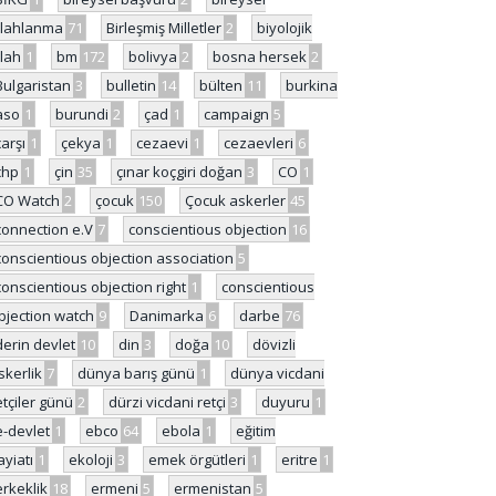
ilahlanma
71
Birleşmiş Milletler
2
biyolojik
ilah
1
bm
172
bolivya
2
bosna hersek
2
Bulgaristan
3
bulletin
14
bülten
11
burkina
aso
1
burundi
2
çad
1
campaign
5
çarşı
1
çekya
1
cezaevi
1
cezaevleri
6
chp
1
çin
35
çınar koçgiri doğan
3
CO
1
CO Watch
2
çocuk
150
Çocuk askerler
45
connection e.V
7
conscientious objection
16
conscientious objection association
5
conscientious objection right
1
conscientious
bjection watch
9
Danimarka
6
darbe
76
derin devlet
10
din
3
doğa
10
dövizli
skerlik
7
dünya barış günü
1
dünya vicdani
etçiler günü
2
dürzi vicdani retçi
3
duyuru
1
e-devlet
1
ebco
64
ebola
1
eğitim
ayiatı
1
ekoloji
3
emek örgütleri
1
eritre
1
erkeklik
18
ermeni
5
ermenistan
5