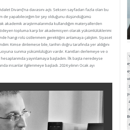
 Adalet Divanı]’na davasını açtı. Seksen sayfadan fazla olan bu
im de yapabileceğim bir şey olduğunu düşündüğümü
larak akademik araştırmalarımda kullandığım materyallerden
mı ödeyen topluma karşı bir akademisyen olarak yükümlülüklerimi
nde hangi rolü üstlenmem gerektiğini anlamaya çalıştım. Siyaset
dim: Kimse dinlemese bile, tarihin doğru tarafında yer aldığını
uoyuna sunma yükümlülüğün vardır. Kanıtları derlemeye ve o
hesaplarımda yayınlamaya başladım. İlk başta neredeyse
e
da insanlar ilgilenmeye başladı. 2024 yılının Ocak ayı
e
v
y
B