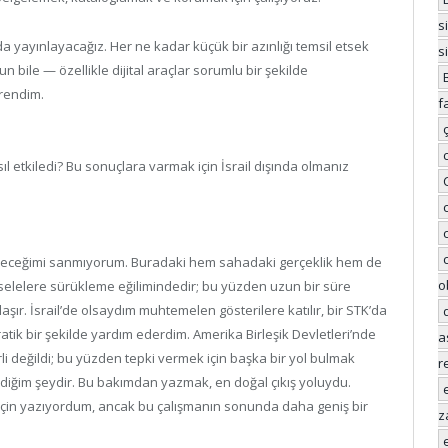
s
da yayınlayacağız. Her ne kadar küçük bir azınlığı temsil etsek
s
 bile — özellikle dijital araçlar sorumlu bir şekilde
ğrendim.
f
ıl etkiledi? Bu sonuçlara varmak için İsrail dışında olmanız
ileceğimi sanmıyorum. Buradaki hem sahadaki gerçeklik hem de
o
selelere sürükleme eğilimindedir; bu yüzden uzun bir süre
r. İsrail’de olsaydım muhtemelen gösterilere katılır, bir STK’da
 pratik bir şekilde yardım ederdim. Amerika Birleşik Devletleri’nde
a
li değildi; bu yüzden tepki vermek için başka bir yol bulmak
r
ldiğim şeydir. Bu bakımdan yazmak, en doğal çıkış yoluydu.
im için yazıyordum, ancak bu çalışmanın sonunda daha geniş bir
z