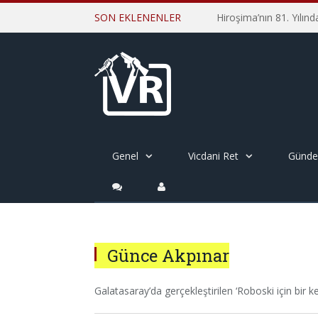
SON EKLENENLER
Genel
Vicdani Ret
Günd
Günce Akpınar
Galatasaray’da gerçekleştirilen ‘Roboski için bir k