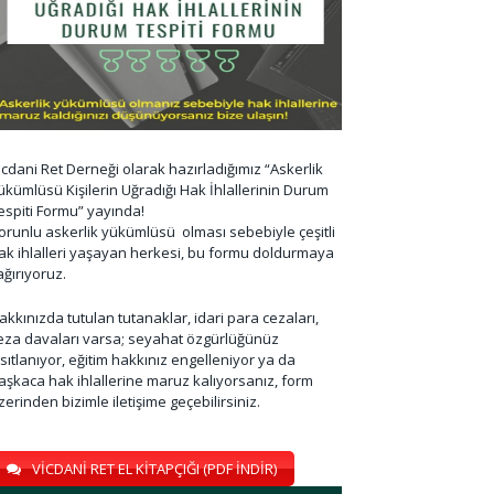
icdani Ret Derneği olarak hazırladığımız “Askerlik
ükümlüsü Kişilerin Uğradığı Hak İhlallerinin Durum
espiti Formu” yayında!
orunlu askerlik yükümlüsü olması sebebiyle çeşitli
ak ihlalleri yaşayan herkesi, bu formu doldurmaya
ağırıyoruz.
akkınızda tutulan tutanaklar, idari para cezaları,
eza davaları varsa; seyahat özgürlüğünüz
ısıtlanıyor, eğitim hakkınız engelleniyor ya da
aşkaca hak ihlallerine maruz kalıyorsanız, form
zerinden bizimle iletişime geçebilirsiniz.
VİCDANİ RET EL KİTAPÇIĞI (PDF İNDİR)