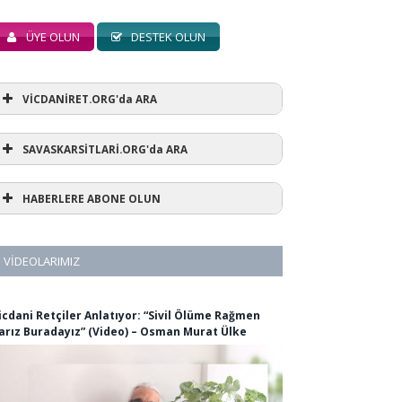
ÜYE OLUN
DESTEK OLUN
VİCDANİRET.ORG'da ARA
SAVASKARSİTLARİ.ORG'da ARA
HABERLERE ABONE OLUN
VIDEOLARIMIZ
icdani Retçiler Anlatıyor: “Sivil Ölüme Rağmen
arız Buradayız” (Video) – Osman Murat Ülke