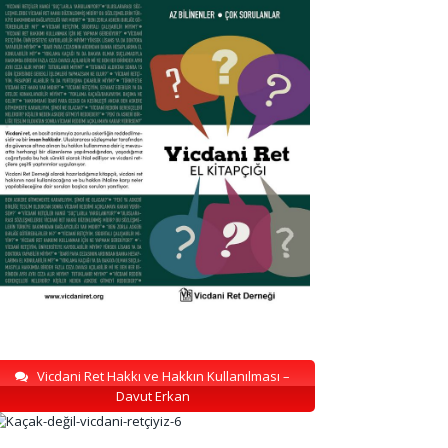
Vicdani Ret Hakkı ve Hakkın Kullanılması –
Davut Erkan