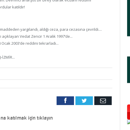
. Devrimci anarşist bir birey olarak vicdani reddimi
rdular katildir!
ddeden yargılandı, aldığı ceza, para cezasına çevrildi....
 açıklayan Vedat Zencir 1 Aralık 1997’de...
Ocak 2003’de reddini tekrarladı...
-İZMİR...
Facebook
Twitter
Email