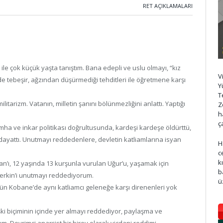
RET AÇIKLAMALARI
izm ile çok küçük yaşta tanıştım. Bana edepli ve uslu olmayı, “kız
V
de tebeşir, ağzından düşürmediği tehditleri ile öğretmene karşı
Y
T
tarizm. Vatanın, milletin şanını bölünmezliğini anlattı. Yaptığı
Z
h
ç
ı imha ve inkar politikası doğrultusunda, kardeşi kardeşe öldürttü,
 dayattı. Unutmayı reddedenlere, devletin katliamlarına isyan
H
c
k
n’ı, 12 yaşında 13 kurşunla vurulan Uğur’u, yaşamak için
b
Berkin’i unutmayı reddediyorum.
ü
gün Kobane’de aynı katliamcı geleneğe karşı direnenleri yok
işki biçiminin içinde yer almayı reddediyor, paylaşma ve