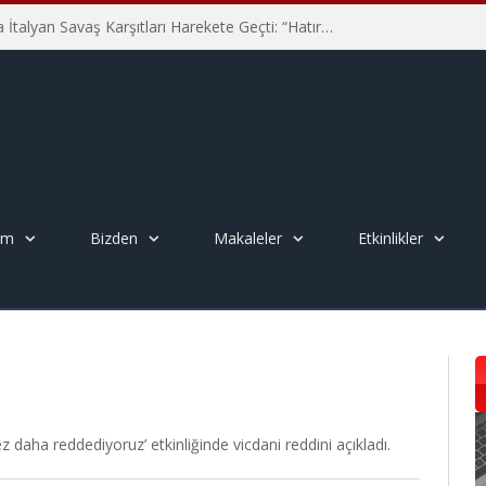
Hiroşima’nın 81. Yılında İtalyan Savaş Karşıtları Harekete Geçti: “Hatırlamak yeterli değil”
em
Bizden
Makaleler
Etkinlikler
ez daha reddediyoruz’ etkinliğinde vicdani reddini açıkladı.