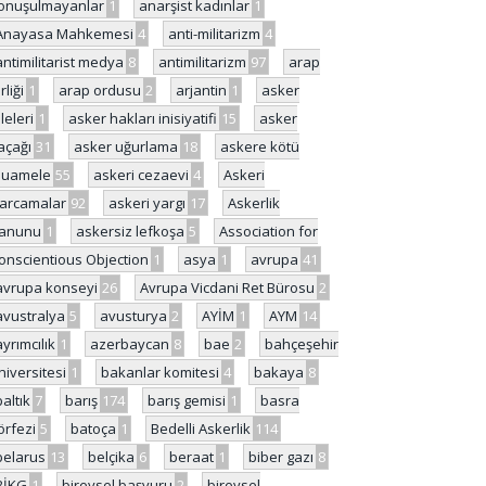
onuşulmayanlar
1
anarşist kadınlar
1
Anayasa Mahkemesi
4
anti-militarizm
4
antimilitarist medya
8
antimilitarizm
97
arap
rliği
1
arap ordusu
2
arjantin
1
asker
ileleri
1
asker hakları inisiyatifi
15
asker
açağı
31
asker uğurlama
18
askere kötü
uamele
55
askeri cezaevi
4
Askeri
arcamalar
92
askeri yargı
17
Askerlik
anunu
1
askersiz lefkoşa
5
Association for
onscientious Objection
1
asya
1
avrupa
41
avrupa konseyi
26
Avrupa Vicdani Ret Bürosu
2
avustralya
5
avusturya
2
AYİM
1
AYM
14
ayrımcılık
1
azerbaycan
8
bae
2
bahçeşehir
niversitesi
1
bakanlar komitesi
4
bakaya
8
baltık
7
barış
174
barış gemisi
1
basra
örfezi
5
batoça
1
Bedelli Askerlik
114
belarus
13
belçika
6
beraat
1
biber gazı
8
BİKG
1
bireysel başvuru
2
bireysel