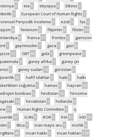
estonya
2
eta
5
etiyopya
4
Etkiniz
1
etkinlik
1
European Court of Human Rights
1
Evrensel Periyodik İnceleme
2
ezidi
1
fas
1
faşizm
4
feminizm
2
filipinler
6
filistin
36
Finlandiya
9
fransa
37
frontex
1
garnizon
ent
1
gayrimüslim
7
gaza
1
gazi
6
gazze
13
GBT
86
gıda
1
greenpeace
1
guatemala
2
güney afrika
1
güney çin
enizi
3
güney sudan
16
gürcistan
2
güvenlik
35
hafif silahlar
3
haiti
1
halkı
skerlikten soğutma
1
hamas
2
hayvan
20
hidrojen bombası
3
hindistan
12
hirosima-
agasaki
16
hırvatistan
1
hollanda
5
hrw
31
Human Rights Committee
1
iç
üvenlik
67
ICAN
3
IFOR
2
İHA
41
İHD
29
iklim
7
iltica
1
inan mayıs aru
1
incirlik
6
İngiltere
45
insan hakkı
2
insan hakları
138