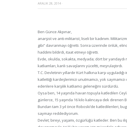
ARALIK 28, 2014
·
Ben Günce Akpınar,
anarşist ve anti-militarist, liseli bir kadınım. Militar
gibi” davranmayı öğretti. Sonra üzerinde önlük, elin
haddimi bildirdi, itaat etmeyi öğretti.
Evde, okulda, sokakta, medyada; dört bir yandaydı mili
katliamları, kanlı savaşlarını yüceltti, meşrulaştırdı.
T.C. Devletinin yıllardır Kürt halkına karşı uyguladığ
katlettiği kardeşlerimizi unutmamızı, yok saymamızı
edenlere karşılık katliamcı geleneğini sürdürdü.
Oysa ben, 14 yaşında havan topuyla katledilen Ceyla
günlerce, 15 yaşında 16 kilo kalıncaya dek direnen 
Bundan tam 3 yıl önce Roboski’de katledilenleri, bu
saymayı reddediyorum.
Devlet; bireyi, yaşamı, özgürlüğü katleder. Ben bu il