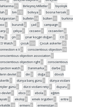
ilahlanma
71
Birleşmiş Milletler
2
biyolojik
ilah
1
bm
172
bolivya
2
bosna hersek
2
Bulgaristan
3
bulletin
14
bülten
11
burkina
aso
1
burundi
2
çad
1
campaign
5
çarşı
1
çekya
1
cezaevi
1
cezaevleri
6
chp
1
çin
35
çınar koçgiri doğan
3
CO
1
CO Watch
2
çocuk
150
Çocuk askerler
45
connection e.V
7
conscientious objection
16
conscientious objection association
5
conscientious objection right
1
conscientious
bjection watch
9
Danimarka
6
darbe
76
derin devlet
10
din
3
doğa
10
dövizli
skerlik
7
dünya barış günü
1
dünya vicdani
etçiler günü
2
dürzi vicdani retçi
3
duyuru
1
e-devlet
1
ebco
64
ebola
1
eğitim
ayiatı
1
ekoloji
3
emek örgütleri
1
eritre
1
erkeklik
18
ermeni
5
ermenistan
5