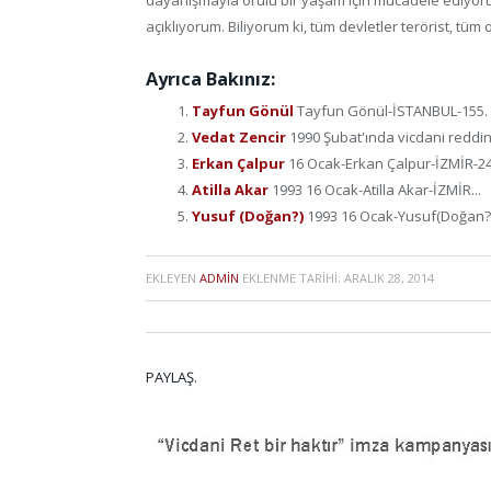
dayanışmayla örülü bir yaşam için mücadele ediyorum
açıklıyorum. Biliyorum ki, tüm devletler terörist, tüm o
Ayrıca Bakınız:
Tayfun Gönül
Tayfun Gönül-İSTANBUL-155. ma
Vedat Zencir
1990 Şubat'ında vicdani reddini
Erkan Çalpur
16 Ocak-Erkan Çalpur-İZMİR-24 
Atilla Akar
1993 16 Ocak-Atilla Akar-İZMİR...
Yusuf (Doğan?)
1993 16 Ocak-Yusuf(Doğan?)
EKLEYEN
ADMIN
EKLENME TARIHI:
ARALIK 28, 2014
PAYLAŞ.