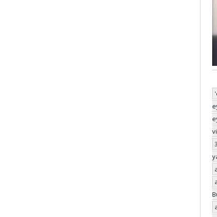
e
e
v
y
B