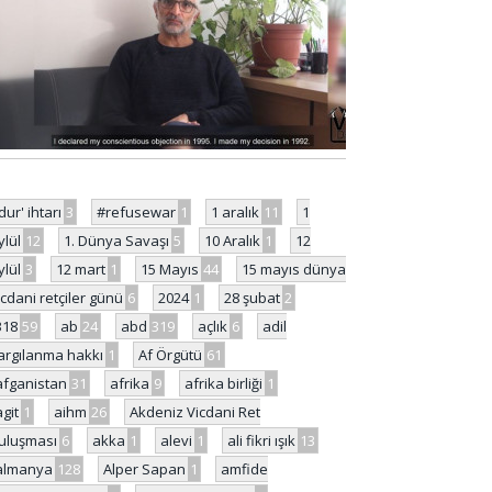
'dur' ihtarı
3
#refusewar
1
1 aralık
11
1
ylül
12
1. Dünya Savaşı
5
10 Aralık
1
12
ylül
3
12 mart
1
15 Mayıs
44
15 mayıs dünya
icdani retçiler günü
6
2024
1
28 şubat
2
318
59
ab
24
abd
319
açlık
6
adil
argılanma hakkı
1
Af Örgütü
61
afganistan
31
afrika
9
afrika birliği
1
agit
1
aihm
26
Akdeniz Vicdani Ret
uluşması
6
akka
1
alevi
1
ali fikri ışık
13
almanya
128
Alper Sapan
1
amfide