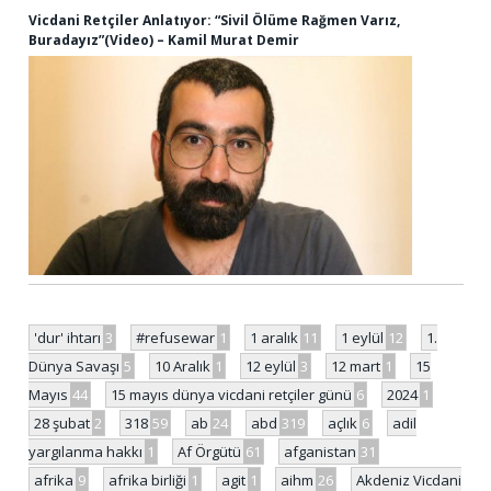
Vicdani Retçiler Anlatıyor: “Sivil Ölüme Rağmen Varız,
Buradayız”(Video) – Kamil Murat Demir
'dur' ihtarı
3
#refusewar
1
1 aralık
11
1 eylül
12
1.
Dünya Savaşı
5
10 Aralık
1
12 eylül
3
12 mart
1
15
Mayıs
44
15 mayıs dünya vicdani retçiler günü
6
2024
1
28 şubat
2
318
59
ab
24
abd
319
açlık
6
adil
yargılanma hakkı
1
Af Örgütü
61
afganistan
31
afrika
9
afrika birliği
1
agit
1
aihm
26
Akdeniz Vicdani