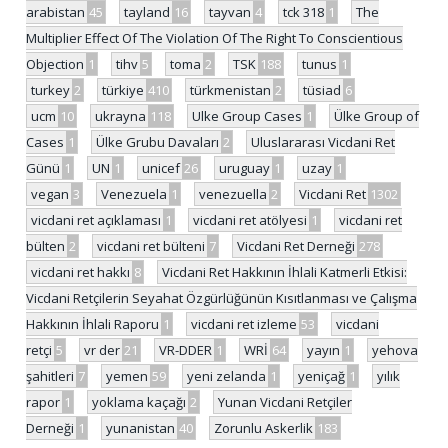
arabistan
45
tayland
16
tayvan
4
tck 318
1
The
Multiplier Effect Of The Violation Of The Right To Conscientious
Objection
1
tihv
5
toma
2
TSK
188
tunus
1
turkey
2
türkiye
410
türkmenistan
2
tüsiad
6
ucm
10
ukrayna
118
Ulke Group Cases
1
Ülke Group of
Cases
1
Ülke Grubu Davaları
2
Uluslararası Vicdani Ret
Günü
1
UN
1
unicef
26
uruguay
1
uzay
1
vegan
3
Venezuela
1
venezuella
2
Vicdani Ret
1302
vicdani ret açıklaması
1
vicdani ret atölyesi
1
vicdani ret
bülten
2
vicdani ret bülteni
7
Vicdani Ret Derneği
278
vicdani ret hakkı
8
Vicdani Ret Hakkının İhlali Katmerli Etkisi:
Vicdani Retçilerin Seyahat Özgürlüğünün Kısıtlanması ve Çalışma
Hakkının İhlali Raporu
1
vicdani ret izleme
53
vicdani
retçi
5
vr der
21
VR-DDER
1
WRİ
64
yayın
1
yehova
şahitleri
7
yemen
59
yeni zelanda
1
yeniçağ
1
yılık
rapor
1
yoklama kaçağı
2
Yunan Vicdani Retçiler
Derneği
1
yunanistan
40
Zorunlu Askerlik
183