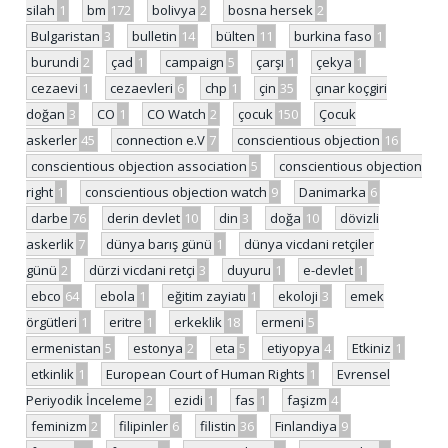
silah
1
bm
172
bolivya
2
bosna hersek
2
Bulgaristan
3
bulletin
14
bülten
11
burkina faso
1
burundi
2
çad
1
campaign
5
çarşı
1
çekya
1
cezaevi
1
cezaevleri
6
chp
1
çin
35
çınar koçgiri
doğan
3
CO
1
CO Watch
2
çocuk
150
Çocuk
askerler
45
connection e.V
7
conscientious objection
16
conscientious objection association
5
conscientious objection
right
1
conscientious objection watch
9
Danimarka
6
darbe
76
derin devlet
10
din
3
doğa
10
dövizli
askerlik
7
dünya barış günü
1
dünya vicdani retçiler
günü
2
dürzi vicdani retçi
3
duyuru
1
e-devlet
1
ebco
64
ebola
1
eğitim zayiatı
1
ekoloji
3
emek
örgütleri
1
eritre
1
erkeklik
18
ermeni
5
ermenistan
5
estonya
2
eta
5
etiyopya
4
Etkiniz
1
etkinlik
1
European Court of Human Rights
1
Evrensel
Periyodik İnceleme
2
ezidi
1
fas
1
faşizm
4
feminizm
2
filipinler
6
filistin
36
Finlandiya
9