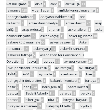
Ret Buluşması
6
akka
1
alevi
1
ali fikri ışık
13
almanya
128
Alper Sapan
1
amfide konuşulmayanlar
1
anarşist kadınlar
1
Anayasa Mahkemesi
4
anti-
militarizm
4
antimilitarist medya
8
antimilitarizm
97
arap
birliği
1
arap ordusu
2
arjantin
1
asker aileleri
1
asker
hakları inisiyatifi
15
asker kaçağı
31
asker uğurlama
18
askere kötü muamele
55
askeri cezaevi
4
Askeri
Harcamalar
92
askeri yargı
17
Askerlik Kanunu
1
askersiz lefkoşa
5
Association for Conscientious
Objection
1
asya
1
avrupa
41
avrupa konseyi
26
Avrupa Vicdani Ret Bürosu
2
avustralya
5
avusturya
2
AYİM
1
AYM
14
ayrımcılık
1
azerbaycan
8
bae
2
bahçeşehir üniversitesi
1
bakanlar komitesi
4
bakaya
8
baltık
7
barış
174
barış gemisi
1
basra körfezi
5
batoça
1
Bedelli Askerlik
114
belarus
13
belçika
6
beraat
1
biber gazı
8
BİKG
1
bireysel başvuru
2
bireysel silahlanma
71
Birleşmiş Milletler
2
biyolojik