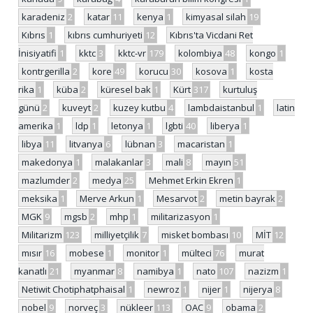
karadeniz
2
katar
11
kenya
1
kimyasal silah
19
Kıbrıs
1
kıbrıs cumhuriyeti
12
Kıbrıs'ta Vicdani Ret
İnisiyatifi
1
kktc
3
kktc-vr
179
kolombiya
48
kongo
1
kontrgerilla
2
kore
49
korucu
30
kosova
1
kosta
rika
1
küba
2
küresel bak
1
Kürt
317
kurtuluş
günü
2
kuveyt
2
kuzey kutbu
4
lambdaistanbul
1
latin
amerika
1
ldp
1
letonya
1
lgbti
40
liberya
1
libya
11
litvanya
6
lübnan
3
macaristan
1
makedonya
1
malakanlar
3
mali
8
mayın
51
mazlumder
2
medya
25
Mehmet Erkin Ekren
1
meksika
1
Merve Arkun
1
Mesarvot
2
metin bayrak
2
MGK
9
mgsb
2
mhp
1
militarizasyon
1
Militarizm
123
milliyetçilik
7
misket bombası
10
MİT
12
mısır
16
mobese
1
monitor
1
mülteci
76
murat
kanatlı
21
myanmar
8
namibya
1
nato
107
nazizm
1
Netiwit Chotiphatphaisal
1
newroz
1
nijer
1
nijerya
8
nobel
9
norveç
3
nükleer
113
OAC
9
obama
2