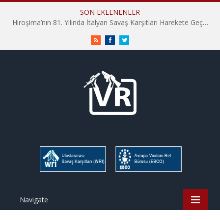
SON EKLENENLER
Hiroşima’nın 81. Yılında İtalyan Savaş Karşıtları Harekete Geçti: “Hatırlamak yeterli değil”
RSS
Facebook
Twitter
Navigate