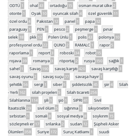
ODTÜ
1
ohal
43
ortadoğu
15
osman murat ülke
2
otorite
1
Oyak
10
oyuncak silah
4
özel güvenlik
11
özel ordu
4
Pakistan
12
panel
1
papa
12
paraguay
1
PEN
1
pesco
2
peşmerge
1
pınar
selek
18
pkk
12
Polen Ünlü
1
polis
43
polonya
10
profesyonel ordu
22
QUNO
2
RAMALC
1
rapor
5
raporlama
1
report
3
roboski
34
robot
15
rojava
39
romanya
3
röportaj
2
rusya
150
sağlık
1
sahel
1
Savaş
190
savaş karşıtı
420
savaş karşıtlığı
3
savaş oyunu
2
savaş suçu
77
savaşa hayır
1
şehitlik
56
sergi
1
siber
5
şiddetsizlik
45
şiir
4
Silah
- Yerli
162
silah projeleri
5
Silah ticareti
256
Silahlanma
114
şili
1
şiö
1
SIPRI
41
Sivil
İtaatsizlik
29
sivil ölüm
5
sığınma
1
sıkıyönetim
1
sırbistan
1
somali
8
sosyal medya
8
soykırım
15
sözleşmeli er
17
srilanka
2
sudan
12
Şüpheli Asker
Ölümleri
358
Suriye
172
Suruç Katliamı
1
suudi