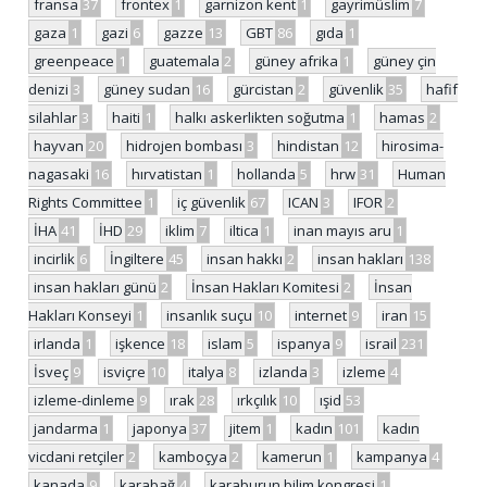
fransa
37
frontex
1
garnizon kent
1
gayrimüslim
7
gaza
1
gazi
6
gazze
13
GBT
86
gıda
1
greenpeace
1
guatemala
2
güney afrika
1
güney çin
denizi
3
güney sudan
16
gürcistan
2
güvenlik
35
hafif
silahlar
3
haiti
1
halkı askerlikten soğutma
1
hamas
2
hayvan
20
hidrojen bombası
3
hindistan
12
hirosima-
nagasaki
16
hırvatistan
1
hollanda
5
hrw
31
Human
Rights Committee
1
iç güvenlik
67
ICAN
3
IFOR
2
İHA
41
İHD
29
iklim
7
iltica
1
inan mayıs aru
1
incirlik
6
İngiltere
45
insan hakkı
2
insan hakları
138
insan hakları günü
2
İnsan Hakları Komitesi
2
İnsan
Hakları Konseyi
1
insanlık suçu
10
internet
9
iran
15
irlanda
1
işkence
18
islam
5
ispanya
9
israil
231
İsveç
9
isviçre
10
italya
8
izlanda
3
izleme
4
izleme-dinleme
9
ırak
28
ırkçılık
10
ışid
53
jandarma
1
japonya
37
jitem
1
kadın
101
kadın
vicdani retçiler
2
kamboçya
2
kamerun
1
kampanya
4
kanada
9
karabağ
4
karaburun bilim kongresi
1