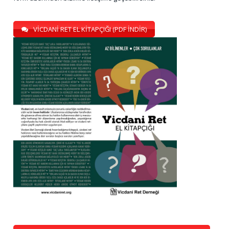
VİCDANİ RET EL KİTAPÇIĞI (PDF İNDİR)