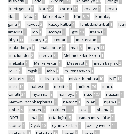
İnisiyatifi
1
kktc
3
kktc-vr
179
kolombiya
48
kongo
1
kontrgerilla
2
kore
49
korucu
30
kosova
1
kosta
rika
1
küba
2
küresel bak
1
Kürt
317
kurtuluş
günü
2
kuveyt
2
kuzey kutbu
4
lambdaistanbul
1
latin
amerika
1
ldp
1
letonya
1
lgbti
40
liberya
1
libya
11
litvanya
6
lübnan
3
macaristan
1
makedonya
1
malakanlar
3
mali
8
mayın
51
mazlumder
2
medya
25
Mehmet Erkin Ekren
1
meksika
1
Merve Arkun
1
Mesarvot
2
metin bayrak
2
MGK
9
mgsb
2
mhp
1
militarizasyon
1
Militarizm
123
milliyetçilik
7
misket bombası
10
MİT
12
mısır
16
mobese
1
monitor
1
mülteci
76
murat
kanatlı
21
myanmar
8
namibya
1
nato
107
nazizm
1
Netiwit Chotiphatphaisal
1
newroz
1
nijer
1
nijerya
8
nobel
9
norveç
3
nükleer
113
OAC
9
obama
2
ODTÜ
1
ohal
43
ortadoğu
15
osman murat ülke
2
otorite
1
Oyak
10
oyuncak silah
4
özel güvenlik
11
özel ordu
4
Pakistan
12
panel
1
papa
12