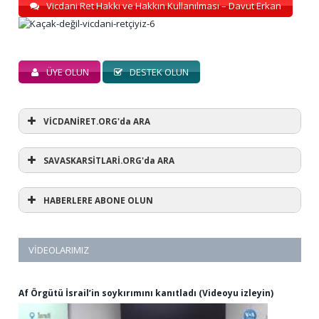
Vicdani Ret Hakkı ve Hakkın Kullanılması – Davut Erkan
ÜYE OLUN
DESTEK OLUN
VİCDANİRET.ORG'da ARA
SAVASKARSİTLARİ.ORG'da ARA
HABERLERE ABONE OLUN
VIDEOLARIMIZ
Af Örgütü İsrail’in soykırımını kanıtladı (Videoyu izleyin)