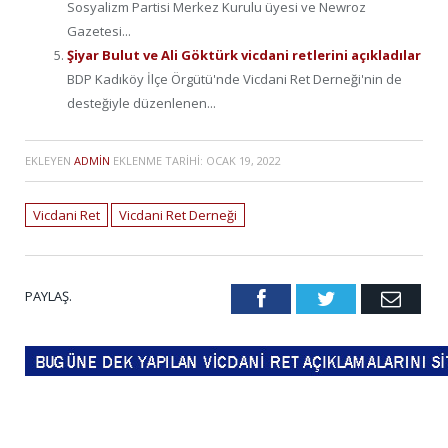
Sosyalizm Partisi Merkez Kurulu üyesi ve Newroz
Gazetesi...
Şiyar Bulut ve Ali Göktürk vicdani retlerini açıkladılar
BDP Kadıköy İlçe Örgütü'nde Vicdani Ret Derneği'nin de
desteğiyle düzenlenen...
EKLEYEN
ADMIN
EKLENME TARIHI:
OCAK 19, 2022
Vicdani Ret
Vicdani Ret Derneği
PAYLAŞ.
Facebook
Twitter
Emai