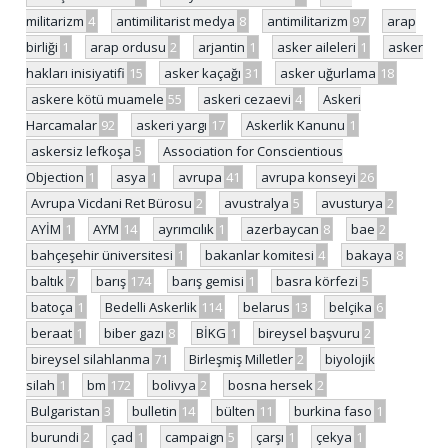
militarizm
4
antimilitarist medya
8
antimilitarizm
97
arap
birliği
1
arap ordusu
2
arjantin
1
asker aileleri
1
asker
hakları inisiyatifi
15
asker kaçağı
31
asker uğurlama
18
askere kötü muamele
55
askeri cezaevi
4
Askeri
Harcamalar
92
askeri yargı
17
Askerlik Kanunu
1
askersiz lefkoşa
5
Association for Conscientious
Objection
1
asya
1
avrupa
41
avrupa konseyi
26
Avrupa Vicdani Ret Bürosu
2
avustralya
5
avusturya
2
AYİM
1
AYM
14
ayrımcılık
1
azerbaycan
8
bae
2
bahçeşehir üniversitesi
1
bakanlar komitesi
4
bakaya
8
baltık
7
barış
174
barış gemisi
1
basra körfezi
5
batoça
1
Bedelli Askerlik
114
belarus
13
belçika
6
beraat
1
biber gazı
8
BİKG
1
bireysel başvuru
2
bireysel silahlanma
71
Birleşmiş Milletler
2
biyolojik
silah
1
bm
172
bolivya
2
bosna hersek
2
Bulgaristan
3
bulletin
14
bülten
11
burkina faso
1
burundi
2
çad
1
campaign
5
çarşı
1
çekya
1