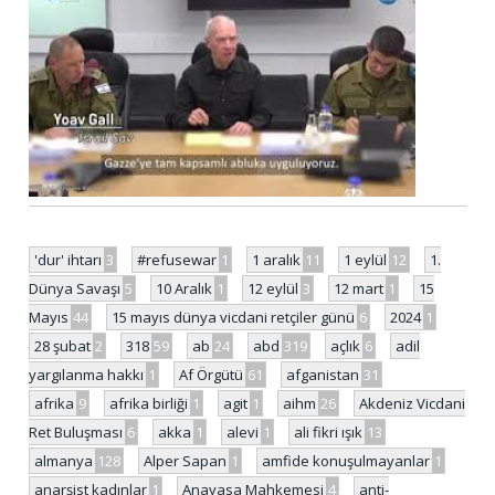
'dur' ihtarı
3
#refusewar
1
1 aralık
11
1 eylül
12
1.
Dünya Savaşı
5
10 Aralık
1
12 eylül
3
12 mart
1
15
Mayıs
44
15 mayıs dünya vicdani retçiler günü
6
2024
1
28 şubat
2
318
59
ab
24
abd
319
açlık
6
adil
yargılanma hakkı
1
Af Örgütü
61
afganistan
31
afrika
9
afrika birliği
1
agit
1
aihm
26
Akdeniz Vicdani
Ret Buluşması
6
akka
1
alevi
1
ali fikri ışık
13
almanya
128
Alper Sapan
1
amfide konuşulmayanlar
1
anarşist kadınlar
1
Anayasa Mahkemesi
4
anti-