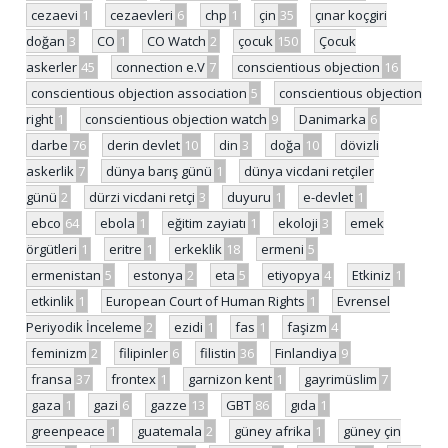
cezaevi
1
cezaevleri
6
chp
1
çin
35
çınar koçgiri
doğan
3
CO
1
CO Watch
2
çocuk
150
Çocuk
askerler
45
connection e.V
7
conscientious objection
16
conscientious objection association
5
conscientious objection
right
1
conscientious objection watch
9
Danimarka
6
darbe
76
derin devlet
10
din
3
doğa
10
dövizli
askerlik
7
dünya barış günü
1
dünya vicdani retçiler
günü
2
dürzi vicdani retçi
3
duyuru
1
e-devlet
1
ebco
64
ebola
1
eğitim zayiatı
1
ekoloji
3
emek
örgütleri
1
eritre
1
erkeklik
18
ermeni
5
ermenistan
5
estonya
2
eta
5
etiyopya
4
Etkiniz
1
etkinlik
1
European Court of Human Rights
1
Evrensel
Periyodik İnceleme
2
ezidi
1
fas
1
faşizm
4
feminizm
2
filipinler
6
filistin
36
Finlandiya
9
fransa
37
frontex
1
garnizon kent
1
gayrimüslim
7
gaza
1
gazi
6
gazze
13
GBT
86
gıda
1
greenpeace
1
guatemala
2
güney afrika
1
güney çin