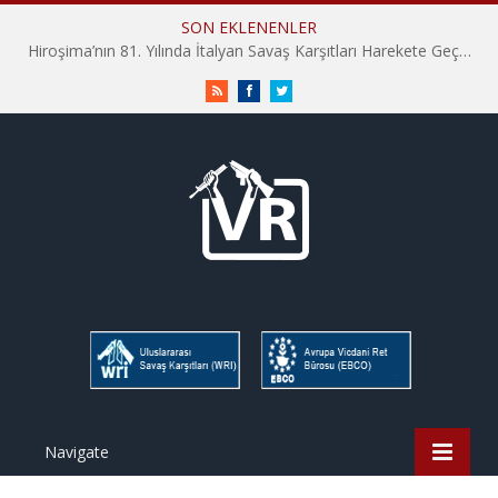
SON EKLENENLER
Hiroşima’nın 81. Yılında İtalyan Savaş Karşıtları Harekete Geçti: “Hatırlamak yeterli değil”
RSS
Facebook
Twitter
Navigate