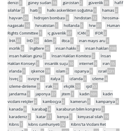
denizi
3
güney sudan
16
gürcistan
2
güvenlik
35
hafif
silahlar
3
haiti
1
halkı askerlikten soğutma
1
hamas
2
hayvan
20
hidrojen bombası
3
hindistan
12
hirosima-
nagasaki
16
hırvatistan
1
hollanda
5
hrw
31
Human
Rights Committee
1
iç güvenlik
67
ICAN
3
IFOR
2
İHA
41
İHD
29
iklim
7
iltica
1
inan mayıs aru
1
incirlik
6
İngiltere
45
insan hakkı
2
insan hakları
138
insan hakları günü
2
İnsan Hakları Komitesi
2
İnsan
Hakları Konseyi
1
insanlık suçu
10
internet
9
iran
15
irlanda
1
işkence
18
islam
5
ispanya
9
israil
231
İsveç
9
isviçre
10
italya
8
izlanda
3
izleme
4
izleme-dinleme
9
ırak
28
ırkçılık
10
ışid
53
jandarma
1
japonya
37
jitem
1
kadın
101
kadın
vicdani retçiler
2
kamboçya
2
kamerun
1
kampanya
4
kanada
9
karabağ
4
karaburun bilim kongresi
1
karadeniz
2
katar
11
kenya
1
kimyasal silah
19
Kıbrıs
1
kıbrıs cumhuriyeti
12
Kıbrıs'ta Vicdani Ret