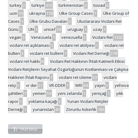
turkey
2
türkiye
410
türkmenistan
2
tüsiad
6
ucm
10
ukrayna
118
Ulke Group Cases
1
Ülke Group of
Cases
1
Ülke Grubu Davaları
2
Uluslararası Vicdani Ret
Günü
1
UN
1
unicef
26
uruguay
1
uzay
1
vegan
3
Venezuela
1
venezuella
2
Vicdani Ret
1302
vicdani ret açıklaması
1
vicdani ret atölyesi
1
vicdani ret
bülten
2
vicdani ret bülteni
7
Vicdani Ret Derneği
278
vicdani ret hakkı
8
Vicdani Ret Hakkının İhlali Katmerli Etkisi:
Vicdani Retçilerin Seyahat Özgürlüğünün Kısıtlanması ve Çalışma
Hakkının İhlali Raporu
1
vicdani ret izleme
53
vicdani
retçi
5
vr der
21
VR-DDER
1
WRİ
64
yayın
1
yehova
şahitleri
7
yemen
59
yeni zelanda
1
yeniçağ
1
yılık
rapor
1
yoklama kaçağı
2
Yunan Vicdani Retçiler
Derneği
1
yunanistan
40
Zorunlu Askerlik
183
YAZI EKLE