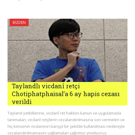
BIZDEN
Taylandlı vicdanî retçi
Chotiphatphaisal’a 6 ay hapis cezası
verildi
Tayland yetkililerine, vicdanî ret hakkını kanun ve uygulamada
tanımaları, vicdanî retçilerin cezalandırılmasına son vermeleri ve
hiç kimsenin vicdanının barışçıl bir şekilde kullanılması nedeniyle
cezalandırılmamasını sağlamaları çağrımızı yineliyoruz.