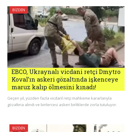
BIZDEN
EBCO, Ukraynalı vicdani retçi Dmytro
Koval’ın askeri gözaltında işkenceye
maruz kalıp ölmesini kınadı!
Geçen yıl, yüzden fazla vicdanî retçi mahkeme kararlarıyla
gözaltına alındı ​​ve binlercesi askeri birliklerde zorla tutuluyor.
BIZDEN