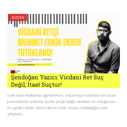
BIZDEN
Şendoğan Yazıcı: Vicdani Ret Suç
Değil, İtaat Suçtur!
silah lobisi külliyede ağırlanırken, öldürmeyi reddeden bir insan
parmaklıklar ardında. bu bir çelişki değil, devletin ne olduğunun
en çıplak hâlidir: kimin kârına ortak olmayı reddettiğini asla
affetmez.