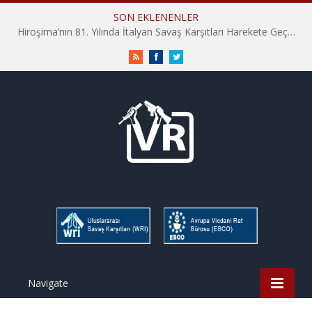
SON EKLENENLER
Hiroşima’nın 81. Yılında İtalyan Savaş Karşıtları Harekete Geçti: “Hatırlamak yeterli değil”
RSS
Facebook
Twitter
Navigate