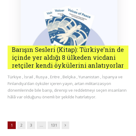
Barışın Sesleri (Kitap): Türkiye’nin de
içinde yer aldığı 8 ülkeden vicdani
retçiler kendi öykülerini anlatıyorlar
Türkiye , İsrail , Rusya , Eritre , Belçika , Yunanistan , İspanya ve
Finlandiya’dan öyküler içeren yayın, artan militarizasyon
dönemlerinde bile barışı, direnişi ve reddetmeyi seçen insanların
hâlâ var olduğunu önemli bir şekilde hatırlatıyor.
Next
1
2
3
…
131