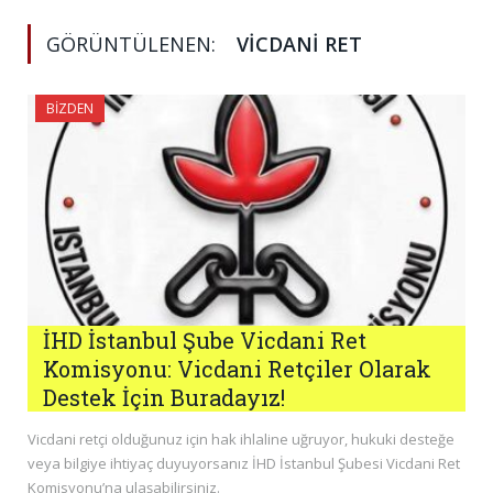
GÖRÜNTÜLENEN:
VICDANI RET
BIZDEN
İHD İstanbul Şube Vicdani Ret
Komisyonu: Vicdani Retçiler Olarak
Destek İçin Buradayız!
Vicdani retçi olduğunuz için hak ihlaline uğruyor, hukuki desteğe
veya bilgiye ihtiyaç duyuyorsanız İHD İstanbul Şubesi Vicdani Ret
Komisyonu’na ulaşabilirsiniz.