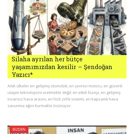
Silaha ayrılan her bütçe
yaşamımızdan kesilir – Şendoğan
Yazıcı*
Artık ülkeler en gelişmiş otomobili, en çevreci motoru, en güvenli
ulaşım teknolojisini üretmekle değil; en etkili füzeyi, en gelişmiş
insansız hava aracını, en hızlı zırhlı sistemi, en kapsamlı hava
savunma ağını kurmakla övünüyor.
BIZDEN