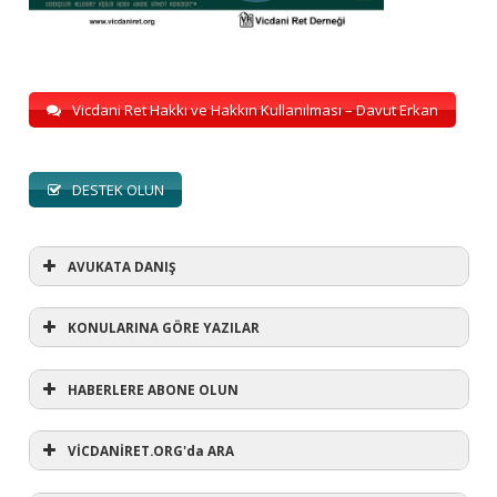
Vicdani Ret Hakkı ve Hakkın Kullanılması – Davut Erkan
DESTEK OLUN
AVUKATA DANIŞ
KONULARINA GÖRE YAZILAR
HABERLERE ABONE OLUN
KONULARINA GÖRE YAZILAR
AVUKATA DANIŞ
VİCDANİRET.ORG'da ARA