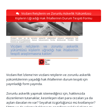
Vicdani Retçilerin ve Zorunlu Askerlik Yükümlüsü
Kişilerin Uğradığı Hak İhlallerinin Durum Tespiti Formu
Vicdani Ret İzleme'nin vicdani retçilerin ve zorunlu askerlik
yükümlülerinin yaşadığı hak ihlallerinin durum tespiti için
yayınladığı form yayında.
Zorunlu askerlik yapmak istemediğiniz için, hakkınızda
düzenlenen tutanaklar, kesinleşen idari para cezaları ya da
açılan davaları mı var? Seyahat özgürlüğünüz mü kısıtlanıyor?
Eğitim ya da çalışma hakkınız mı engelleniyor? Sivil ölüme mi