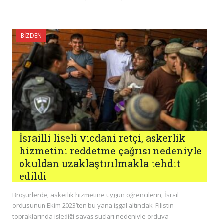
BIZDEN
İsrailli liseli vicdani retçi, askerlik
hizmetini reddetme çağrısı nedeniyle
okuldan uzaklaştırılmakla tehdit
edildi
Broşürlerde, askerlik hizmetine uygun öğrencilerin, İsrail
ordusunun Ekim 2023’ten bu yana işgal altındaki Filistin
topraklarında işlediği savaş suçları nedeniyle orduya