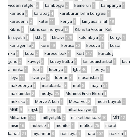
vicdani retçiler
2
kamboçya
2
kamerun
1
kampanya
4
kanada
9
karabağ
4
karaburun bilim kongresi
1
karadeniz
2
katar
11
kenya
1
kimyasal silah
19
Kıbrıs
1
kıbrıs cumhuriyeti
12
Kıbrıs'ta Vicdani Ret
İnisiyatifi
1
kktc
3
kktc-vr
179
kolombiya
48
kongo
1
kontrgerilla
2
kore
49
korucu
30
kosova
1
kosta
rika
1
küba
2
küresel bak
1
Kürt
317
kurtuluş
günü
2
kuveyt
2
kuzey kutbu
4
lambdaistanbul
1
latin
amerika
1
ldp
1
letonya
1
lgbti
40
liberya
1
libya
11
litvanya
6
lübnan
3
macaristan
1
makedonya
1
malakanlar
3
mali
8
mayın
51
mazlumder
2
medya
25
Mehmet Erkin Ekren
1
meksika
1
Merve Arkun
1
Mesarvot
2
metin bayrak
2
MGK
9
mgsb
2
mhp
1
militarizasyon
1
Militarizm
123
milliyetçilik
7
misket bombası
10
MİT
12
mısır
16
mobese
1
monitor
1
mülteci
76
murat
kanatlı
21
myanmar
8
namibya
1
nato
107
nazizm
1