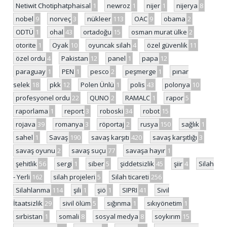
Netiwit Chotiphatphaisal
1
newroz
1
nijer
1
nijerya
8
nobel
9
norveç
3
nükleer
113
OAC
9
obama
2
ODTÜ
1
ohal
43
ortadoğu
15
osman murat ülke
2
otorite
1
Oyak
10
oyuncak silah
4
özel güvenlik
11
özel ordu
4
Pakistan
12
panel
1
papa
12
paraguay
1
PEN
1
pesco
2
peşmerge
1
pınar
selek
18
pkk
12
Polen Ünlü
1
polis
43
polonya
10
profesyonel ordu
22
QUNO
2
RAMALC
1
rapor
5
raporlama
1
report
3
roboski
34
robot
15
rojava
39
romanya
3
röportaj
2
rusya
150
sağlık
1
sahel
1
Savaş
190
savaş karşıtı
420
savaş karşıtlığı
3
savaş oyunu
2
savaş suçu
77
savaşa hayır
1
şehitlik
56
sergi
1
siber
5
şiddetsizlik
45
şiir
4
Silah
- Yerli
162
silah projeleri
5
Silah ticareti
256
Silahlanma
114
şili
1
şiö
1
SIPRI
41
Sivil
İtaatsizlik
29
sivil ölüm
5
sığınma
1
sıkıyönetim
1
sırbistan
1
somali
8
sosyal medya
8
soykırım
15