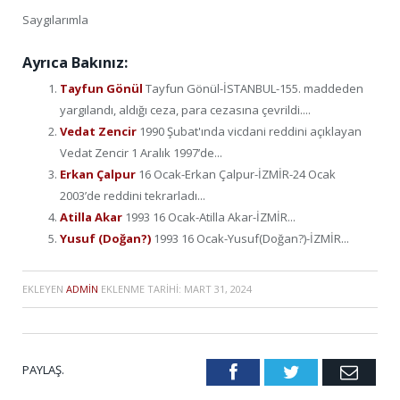
Saygılarımla
Ayrıca Bakınız:
Tayfun Gönül
Tayfun Gönül-İSTANBUL-155. maddeden
yargılandı, aldığı ceza, para cezasına çevrildi....
Vedat Zencir
1990 Şubat'ında vicdani reddini açıklayan
Vedat Zencir 1 Aralık 1997’de...
Erkan Çalpur
16 Ocak-Erkan Çalpur-İZMİR-24 Ocak
2003’de reddini tekrarladı...
Atilla Akar
1993 16 Ocak-Atilla Akar-İZMİR...
Yusuf (Doğan?)
1993 16 Ocak-Yusuf(Doğan?)-İZMİR...
EKLEYEN
ADMIN
EKLENME TARIHI:
MART 31, 2024
PAYLAŞ.
Facebook
Twitter
Emai