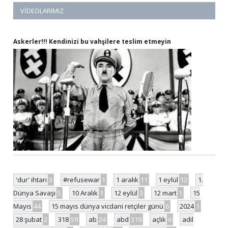
VIDEOLARIMIZ
Askerler!!! Kendinizi bu vahşilere teslim etmeyin
'dur' ihtarı
3
#refusewar
1
1 aralık
11
1 eylül
12
1.
Dünya Savaşı
5
10 Aralık
1
12 eylül
3
12 mart
1
15
Mayıs
44
15 mayıs dünya vicdani retçiler günü
6
2024
1
28 şubat
2
318
59
ab
24
abd
319
açlık
6
adil