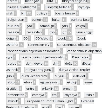
beraat
1
biber gazı
8
BİKG
1
bireysel başvuru
2
bireysel silahlanma
71
Birleşmiş Milletler
2
biyolojik
silah
1
bm
172
bolivya
2
bosna hersek
2
Bulgaristan
3
bulletin
14
bülten
11
burkina faso
1
burundi
2
çad
1
campaign
5
çarşı
1
çekya
1
cezaevi
1
cezaevleri
6
chp
1
çin
35
çınar koçgiri
doğan
3
CO
1
CO Watch
2
çocuk
150
Çocuk
askerler
45
connection e.V
7
conscientious objection
16
conscientious objection association
5
conscientious objection
right
1
conscientious objection watch
9
Danimarka
6
darbe
76
derin devlet
10
din
3
doğa
10
dövizli
askerlik
7
dünya barış günü
1
dünya vicdani retçiler
günü
2
dürzi vicdani retçi
3
duyuru
1
e-devlet
1
ebco
64
ebola
1
eğitim zayiatı
1
ekoloji
3
emek
örgütleri
1
eritre
1
erkeklik
18
ermeni
5
ermenistan
5
estonya
2
eta
5
etiyopya
4
Etkiniz
1
etkinlik
1
European Court of Human Rights
1
Evrensel
Periyodik İnceleme
2
ezidi
1
fas
1
faşizm
4