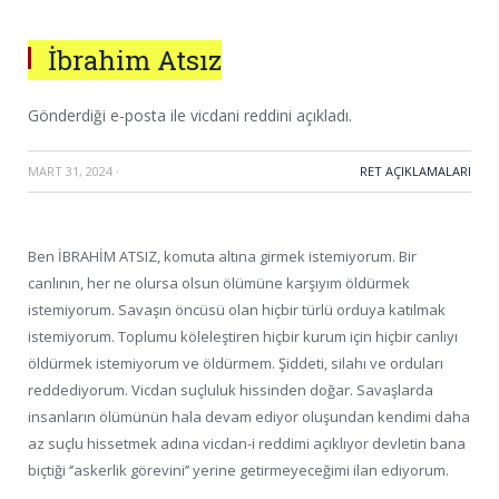
İbrahim Atsız
Gönderdiği e-posta ile vicdani reddini açıkladı.
MART 31, 2024
·
RET AÇIKLAMALARI
Ben İBRAHİM ATSIZ, komuta altına girmek istemiyorum. Bir
canlının, her ne olursa olsun ölümüne karşıyım öldürmek
istemiyorum. Savaşın öncüsü olan hiçbir türlü orduya katılmak
istemiyorum. Toplumu köleleştiren hiçbir kurum için hiçbir canlıyı
öldürmek istemiyorum ve öldürmem. Şiddeti, silahı ve orduları
reddediyorum. Vicdan suçluluk hissinden doğar. Savaşlarda
insanların ölümünün hala devam ediyor oluşundan kendimi daha
az suçlu hissetmek adına vicdan-i reddimi açıklıyor devletin bana
biçtiği ‘’askerlik görevini’’ yerine getirmeyeceğimi ilan ediyorum.