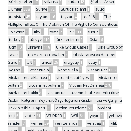
sözleşmeli er
17
srilanka
2
sudan
12
Şüpheli Asker
Ölümleri
358
Suriye
172
Suruç Katliamı
1
suudi
arabistan
45
tayland
16
tayvan
4
tck 318
1
The
Multiplier Effect Of The Violation Of The Right To Conscientious
Objection
1
tihv
5
toma
2
TSK
188
tunus
1
turkey
2
türkiye
410
türkmenistan
2
tüsiad
6
ucm
10
ukrayna
118
Ulke Group Cases
1
Ülke Group of
Cases
1
Ülke Grubu Davaları
2
Uluslararası Vicdani Ret
Günü
1
UN
1
unicef
26
uruguay
1
uzay
1
vegan
3
Venezuela
1
venezuella
2
Vicdani Ret
1302
vicdani ret açıklaması
1
vicdani ret atölyesi
1
vicdani ret
bülten
2
vicdani ret bülteni
7
Vicdani Ret Derneği
278
vicdani ret hakkı
8
Vicdani Ret Hakkının İhlali Katmerli Etkisi:
Vicdani Retçilerin Seyahat Özgürlüğünün Kısıtlanması ve Çalışma
Hakkının İhlali Raporu
1
vicdani ret izleme
53
vicdani
retçi
5
vr der
21
VR-DDER
1
WRİ
64
yayın
1
yehova
şahitleri
7
yemen
59
yeni zelanda
1
yeniçağ
1
yılık
rapor
1
yoklama kaçağı
2
Yunan Vicdani Retçiler