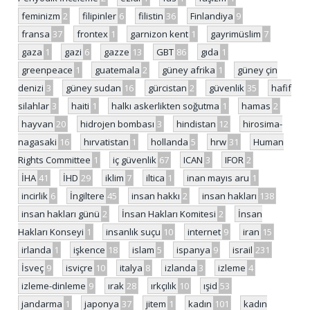
feminizm
2
filipinler
6
filistin
36
Finlandiya
9
fransa
37
frontex
1
garnizon kent
1
gayrimüslim
7
gaza
1
gazi
6
gazze
13
GBT
86
gıda
1
greenpeace
1
guatemala
2
güney afrika
1
güney çin
denizi
3
güney sudan
16
gürcistan
2
güvenlik
35
hafif
silahlar
3
haiti
1
halkı askerlikten soğutma
1
hamas
2
hayvan
20
hidrojen bombası
3
hindistan
12
hirosima-
nagasaki
16
hırvatistan
1
hollanda
5
hrw
31
Human
Rights Committee
1
iç güvenlik
67
ICAN
3
IFOR
2
İHA
41
İHD
29
iklim
7
iltica
1
inan mayıs aru
1
incirlik
6
İngiltere
45
insan hakkı
2
insan hakları
138
insan hakları günü
2
İnsan Hakları Komitesi
2
İnsan
Hakları Konseyi
1
insanlık suçu
10
internet
9
iran
15
irlanda
1
işkence
18
islam
5
ispanya
9
israil
231
İsveç
9
isviçre
10
italya
8
izlanda
3
izleme
4
izleme-dinleme
9
ırak
28
ırkçılık
10
ışid
53
jandarma
1
japonya
37
jitem
1
kadın
101
kadın