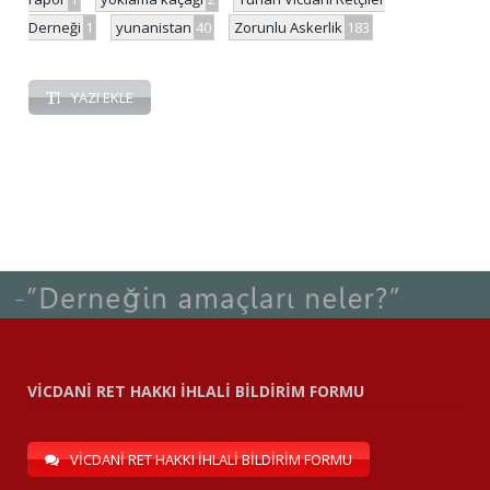
Derneği
1
yunanistan
40
Zorunlu Askerlik
183
YAZI EKLE
VİCDANİ RET HAKKI İHLALİ BİLDİRİM FORMU
VİCDANİ RET HAKKI İHLALİ BİLDİRİM FORMU