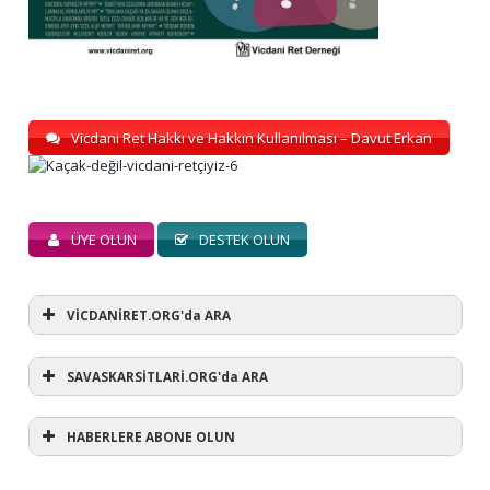
Vicdani Ret Hakkı ve Hakkın Kullanılması – Davut Erkan
ÜYE OLUN
DESTEK OLUN
VİCDANİRET.ORG'da ARA
SAVASKARSİTLARİ.ORG'da ARA
HABERLERE ABONE OLUN