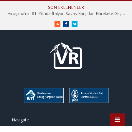
SON EKLENENLER
Hiroşima’nın 81. Yılında İtalyan Savaş Karşıtları Harekete Geçti: “Hatırlamak yeterli değil”
RSS
Facebook
Twitter
Navigate