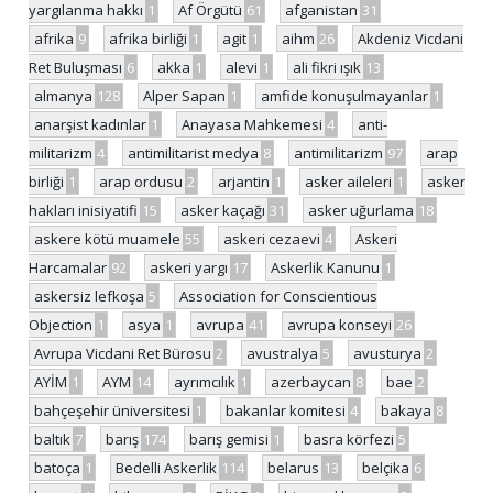
yargılanma hakkı
1
Af Örgütü
61
afganistan
31
afrika
9
afrika birliği
1
agit
1
aihm
26
Akdeniz Vicdani
Ret Buluşması
6
akka
1
alevi
1
ali fikri ışık
13
almanya
128
Alper Sapan
1
amfide konuşulmayanlar
1
anarşist kadınlar
1
Anayasa Mahkemesi
4
anti-
militarizm
4
antimilitarist medya
8
antimilitarizm
97
arap
birliği
1
arap ordusu
2
arjantin
1
asker aileleri
1
asker
hakları inisiyatifi
15
asker kaçağı
31
asker uğurlama
18
askere kötü muamele
55
askeri cezaevi
4
Askeri
Harcamalar
92
askeri yargı
17
Askerlik Kanunu
1
askersiz lefkoşa
5
Association for Conscientious
Objection
1
asya
1
avrupa
41
avrupa konseyi
26
Avrupa Vicdani Ret Bürosu
2
avustralya
5
avusturya
2
AYİM
1
AYM
14
ayrımcılık
1
azerbaycan
8
bae
2
bahçeşehir üniversitesi
1
bakanlar komitesi
4
bakaya
8
baltık
7
barış
174
barış gemisi
1
basra körfezi
5
batoça
1
Bedelli Askerlik
114
belarus
13
belçika
6