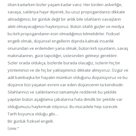
ölüm kadarken bizler yaşam kadar varız. Her türden askerliğe,
savaşa, saldırıya hayır diyerek, bu ucuz propogandanızı dikkate
almadığımızı, bir günlük değil bir anlık bile silahların savaşların
aleti olmayacağımızı haykırıyoruz. Bütün silahlı güçler ve medya
bu kirli propogandanın esiri olmadığımızı bilmelidirler. Fiziksel
engelli olmak, düşünsel engellerin dışında kalmak insanlık
onurundan ve erdemden yana olmak, bütün kirli oyunların, savaş
makinalarının, güce tapıcılığın, üstesinden gelmeyi gerektirir.
Sizler orada oldukça, bizlerde burada olacağız, sizlerin hiç bir
yönteminizi ve de hiç bir yaklaşımınızı dikkate almıyoruz. Özgür ve
adil bambaşka bir hayatın mümkün olduğunu düşünüyoruz ve bu
düşünce bizi yaşatan evreni var eden düşüncenin ta kendisidir.
Silahlarınızı ve saldırılarınızı tamamiyle redderek bu şekilde
yapılan bütün aşağılama çabalarına hala dimdik bir şekilde var
olduğumuzu haykırmak istiyoruz. Bu mücadele hep sürecek.
Tarih boyunca olduğu gibi…
Bir günlük fiziksel engelli.
İzmir.”