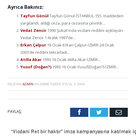
Ayrıca Bakınız:
Tayfun Gönül
Tayfun Gönül-İSTANBUL-155. maddeden
yargılandı, aldığı ceza, para cezasına çevrildi....
Vedat Zencir
1990 Şubat'ında vicdani reddini açıklayan
Vedat Zencir 1 Aralık 1997’de...
Erkan Çalpur
16 Ocak-Erkan Çalpur-İZMİR-24 Ocak
2003’de reddini tekrarladı...
Atilla Akar
1993 16 Ocak-Atilla Akar-İZMİR...
Yusuf (Doğan?)
1993 16 Ocak-Yusuf(Doğan?)-İZMİR...
EKLEYEN
ADMIN
EKLENME TARIHI:
EYLÜL 5, 2004
PAYLAŞ.
Facebook
Twitter
Emai