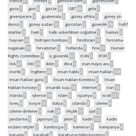
fransa
37
frontex
1
garnizon kent
1
gayrimüslim
7
gaza
1
gazi
6
gazze
13
GBT
86
gıda
1
greenpeace
1
guatemala
2
güney afrika
1
güney çin
denizi
3
güney sudan
16
gürcistan
2
güvenlik
35
hafif
silahlar
3
haiti
1
halkı askerlikten soğutma
1
hamas
2
hayvan
20
hidrojen bombası
3
hindistan
12
hirosima-
nagasaki
16
hırvatistan
1
hollanda
5
hrw
31
Human
Rights Committee
1
iç güvenlik
67
ICAN
3
IFOR
2
İHA
41
İHD
29
iklim
7
iltica
1
inan mayıs aru
1
incirlik
6
İngiltere
45
insan hakkı
2
insan hakları
138
insan hakları günü
2
İnsan Hakları Komitesi
2
İnsan
Hakları Konseyi
1
insanlık suçu
10
internet
9
iran
15
irlanda
1
işkence
18
islam
5
ispanya
9
israil
231
İsveç
9
isviçre
10
italya
8
izlanda
3
izleme
4
izleme-dinleme
9
ırak
28
ırkçılık
10
ışid
53
jandarma
1
japonya
37
jitem
1
kadın
101
kadın
vicdani retçiler
2
kamboçya
2
kamerun
1
kampanya
4
kanada
9
karabağ
4
karaburun bilim kongresi
1