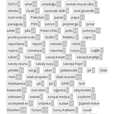
ODTÜ
1
ohal
43
ortadoğu
15
osman murat ülke
2
otorite
1
Oyak
10
oyuncak silah
4
özel güvenlik
11
özel ordu
4
Pakistan
12
panel
1
papa
12
paraguay
1
PEN
1
pesco
2
peşmerge
1
pınar
selek
18
pkk
12
Polen Ünlü
1
polis
43
polonya
10
profesyonel ordu
22
QUNO
2
RAMALC
1
rapor
5
raporlama
1
report
3
roboski
34
robot
15
rojava
39
romanya
3
röportaj
2
rusya
150
sağlık
1
sahel
1
Savaş
190
savaş karşıtı
420
savaş karşıtlığı
3
savaş oyunu
2
savaş suçu
77
savaşa hayır
1
şehitlik
56
sergi
1
siber
5
şiddetsizlik
45
şiir
4
Silah
- Yerli
162
silah projeleri
5
Silah ticareti
256
Silahlanma
114
şili
1
şiö
1
SIPRI
41
Sivil
İtaatsizlik
29
sivil ölüm
5
sığınma
1
sıkıyönetim
1
sırbistan
1
somali
8
sosyal medya
8
soykırım
15
sözleşmeli er
17
srilanka
2
sudan
12
Şüpheli Asker
Ölümleri
358
Suriye
172
Suruç Katliamı
1
suudi