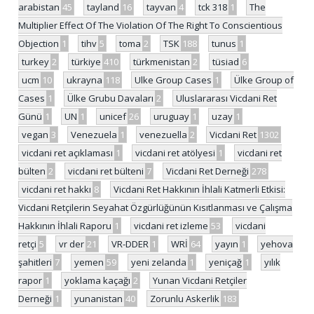
arabistan
45
tayland
16
tayvan
4
tck 318
1
The
Multiplier Effect Of The Violation Of The Right To Conscientious
Objection
1
tihv
5
toma
2
TSK
188
tunus
1
turkey
2
türkiye
410
türkmenistan
2
tüsiad
6
ucm
10
ukrayna
118
Ulke Group Cases
1
Ülke Group of
Cases
1
Ülke Grubu Davaları
2
Uluslararası Vicdani Ret
Günü
1
UN
1
unicef
26
uruguay
1
uzay
1
vegan
3
Venezuela
1
venezuella
2
Vicdani Ret
1302
vicdani ret açıklaması
1
vicdani ret atölyesi
1
vicdani ret
bülten
2
vicdani ret bülteni
7
Vicdani Ret Derneği
278
vicdani ret hakkı
8
Vicdani Ret Hakkının İhlali Katmerli Etkisi:
Vicdani Retçilerin Seyahat Özgürlüğünün Kısıtlanması ve Çalışma
Hakkının İhlali Raporu
1
vicdani ret izleme
53
vicdani
retçi
5
vr der
21
VR-DDER
1
WRİ
64
yayın
1
yehova
şahitleri
7
yemen
59
yeni zelanda
1
yeniçağ
1
yılık
rapor
1
yoklama kaçağı
2
Yunan Vicdani Retçiler
Derneği
1
yunanistan
40
Zorunlu Askerlik
183