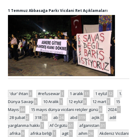
1 Temmuz Abbasağa Parkı Vicdani Ret Açıklamaları
'dur' ihtarı
3
#refusewar
1
1 aralık
11
1 eylül
12
1.
Dünya Savaşı
5
10 Aralık
1
12 eylül
3
12 mart
1
15
Mayıs
44
15 mayıs dünya vicdani retçiler günü
6
2024
1
28 şubat
2
318
59
ab
24
abd
319
açlık
6
adil
yargılanma hakkı
1
Af Örgütü
61
afganistan
31
afrika
9
afrika birliği
1
agit
1
aihm
26
Akdeniz Vicdani