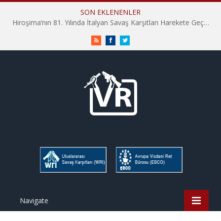
SON EKLENENLER
Hiroşima’nın 81. Yılında İtalyan Savaş Karşıtları Harekete Geçti: “Hatırlamak yeterli değil”
RSS
Facebook
Twitter
Navigate