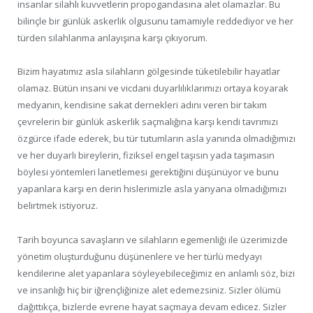
insanlar silahlı kuvvetlerin propogandasına alet olamazlar. Bu
bilinçle bir günlük askerlik olgusunu tamamiyle reddediyor ve her
türden silahlanma anlayışına karşı çıkıyorum.
Bizim hayatımız asla silahların gölgesinde tüketilebilir hayatlar
olamaz. Bütün insani ve vicdani duyarlılıklarımızı ortaya koyarak
medyanın, kendisine sakat dernekleri adını veren bir takım
çevrelerin bir günlük askerlik saçmalığına karşı kendi tavrımızı
özgürce ifade ederek, bu tür tutumların asla yanında olmadığımızı
ve her duyarlı bireylerin, fiziksel engel taşısın yada taşımasın
böylesi yöntemleri lanetlemesi gerektiğini düşünüyor ve bunu
yapanlara karşı en derin hislerimizle asla yanyana olmadığımızı
belirtmek istiyoruz.
Tarih boyunca savaşların ve silahların egemenliği ile üzerimizde
yönetim oluşturduğunu düşünenlere ve her türlü medyayı
kendilerine alet yapanlara söyleyebileceğimiz en anlamlı söz, bizi
ve insanlığı hiç bir iğrençliğinize alet edemezsiniz. Sizler ölümü
dağıttıkça, bizlerde evrene hayat saçmaya devam edicez. Sizler