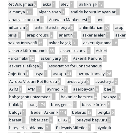
Ret Buluşması
6
akka
1
alevi
1
ali fikri ışık
13
almanya
128
Alper Sapan
1
amfide konuşulmayanlar
1
anarşist kadınlar
1
Anayasa Mahkemesi
4
anti-
militarizm
4
antimilitarist medya
8
antimilitarizm
97
arap
birliği
1
arap ordusu
2
arjantin
1
asker aileleri
1
asker
hakları inisiyatifi
15
asker kaçağı
31
asker uğurlama
18
askere kötü muamele
55
askeri cezaevi
4
Askeri
Harcamalar
92
askeri yargı
17
Askerlik Kanunu
1
askersiz lefkoşa
5
Association for Conscientious
Objection
1
asya
1
avrupa
41
avrupa konseyi
26
Avrupa Vicdani Ret Bürosu
2
avustralya
5
avusturya
2
AYİM
1
AYM
14
ayrımcılık
1
azerbaycan
8
bae
2
bahçeşehir üniversitesi
1
bakanlar komitesi
4
bakaya
8
baltık
7
barış
174
barış gemisi
1
basra körfezi
5
batoça
1
Bedelli Askerlik
114
belarus
13
belçika
6
beraat
1
biber gazı
8
BİKG
1
bireysel başvuru
2
bireysel silahlanma
71
Birleşmiş Milletler
2
biyolojik