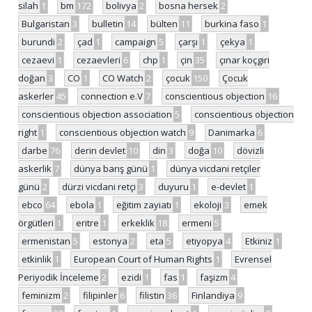
silah
1
bm
172
bolivya
2
bosna hersek
2
Bulgaristan
3
bulletin
14
bülten
11
burkina faso
1
burundi
2
çad
1
campaign
5
çarşı
1
çekya
1
cezaevi
1
cezaevleri
6
chp
1
çin
35
çınar koçgiri
doğan
3
CO
1
CO Watch
2
çocuk
150
Çocuk
askerler
45
connection e.V
7
conscientious objection
16
conscientious objection association
5
conscientious objection
right
1
conscientious objection watch
9
Danimarka
6
darbe
76
derin devlet
10
din
3
doğa
10
dövizli
askerlik
7
dünya barış günü
1
dünya vicdani retçiler
günü
2
dürzi vicdani retçi
3
duyuru
1
e-devlet
1
ebco
64
ebola
1
eğitim zayiatı
1
ekoloji
3
emek
örgütleri
1
eritre
1
erkeklik
18
ermeni
5
ermenistan
5
estonya
2
eta
5
etiyopya
4
Etkiniz
1
etkinlik
1
European Court of Human Rights
1
Evrensel
Periyodik İnceleme
2
ezidi
1
fas
1
faşizm
4
feminizm
2
filipinler
6
filistin
36
Finlandiya
9