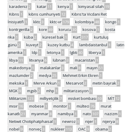
karadeniz
2
katar
11
kenya
1
kimyasal silah
19
Kıbrıs
1
kıbrıs cumhuriyeti
12
Kıbrıs'ta Vicdani Ret
İnisiyatifi
1
kktc
3
kktc-vr
179
kolombiya
48
kongo
1
kontrgerilla
2
kore
49
korucu
30
kosova
1
kosta
rika
1
küba
2
küresel bak
1
Kürt
317
kurtuluş
günü
2
kuveyt
2
kuzey kutbu
4
lambdaistanbul
1
latin
amerika
1
ldp
1
letonya
1
lgbti
40
liberya
1
libya
11
litvanya
6
lübnan
3
macaristan
1
makedonya
1
malakanlar
3
mali
8
mayın
51
mazlumder
2
medya
25
Mehmet Erkin Ekren
1
meksika
1
Merve Arkun
1
Mesarvot
2
metin bayrak
2
MGK
9
mgsb
2
mhp
1
militarizasyon
1
Militarizm
123
milliyetçilik
7
misket bombası
10
MİT
12
mısır
16
mobese
1
monitor
1
mülteci
76
murat
kanatlı
21
myanmar
8
namibya
1
nato
107
nazizm
1
Netiwit Chotiphatphaisal
1
newroz
1
nijer
1
nijerya
8
nobel
9
norveç
3
nükleer
113
OAC
9
obama
2