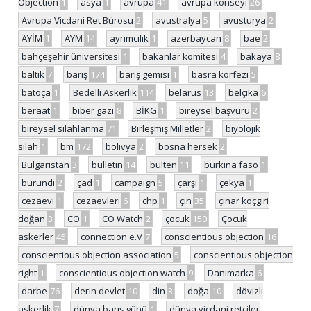
Objection
1
asya
1
avrupa
41
avrupa konseyi
26
Avrupa Vicdani Ret Bürosu
2
avustralya
5
avusturya
2
AYİM
1
AYM
14
ayrımcılık
1
azerbaycan
8
bae
2
bahçeşehir üniversitesi
1
bakanlar komitesi
4
bakaya
8
baltık
7
barış
174
barış gemisi
1
basra körfezi
5
batoça
1
Bedelli Askerlik
114
belarus
13
belçika
6
beraat
1
biber gazı
8
BİKG
1
bireysel başvuru
2
bireysel silahlanma
71
Birleşmiş Milletler
2
biyolojik
silah
1
bm
172
bolivya
2
bosna hersek
2
Bulgaristan
3
bulletin
14
bülten
11
burkina faso
1
burundi
2
çad
1
campaign
5
çarşı
1
çekya
1
cezaevi
1
cezaevleri
6
chp
1
çin
35
çınar koçgiri
doğan
3
CO
1
CO Watch
2
çocuk
150
Çocuk
askerler
45
connection e.V
7
conscientious objection
16
conscientious objection association
5
conscientious objection
right
1
conscientious objection watch
9
Danimarka
6
darbe
76
derin devlet
10
din
3
doğa
10
dövizli
askerlik
7
dünya barış günü
1
dünya vicdani retçiler