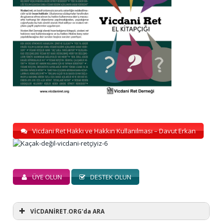
Vicdani Ret Hakkı ve Hakkın Kullanılması – Davut Erkan
ÜYE OLUN
DESTEK OLUN
VİCDANİRET.ORG'da ARA