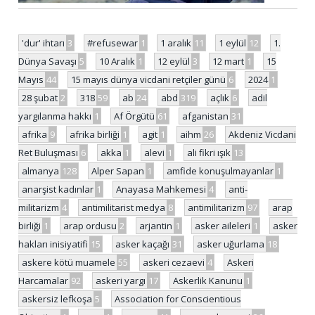
'dur' ihtarı
3
#refusewar
1
1 aralık
11
1 eylül
12
1.
Dünya Savaşı
5
10 Aralık
1
12 eylül
3
12 mart
1
15
Mayıs
44
15 mayıs dünya vicdani retçiler günü
6
2024
1
28 şubat
2
318
59
ab
24
abd
319
açlık
6
adil
yargılanma hakkı
1
Af Örgütü
61
afganistan
31
afrika
9
afrika birliği
1
agit
1
aihm
26
Akdeniz Vicdani
Ret Buluşması
6
akka
1
alevi
1
ali fikri ışık
13
almanya
128
Alper Sapan
1
amfide konuşulmayanlar
1
anarşist kadınlar
1
Anayasa Mahkemesi
4
anti-
militarizm
4
antimilitarist medya
8
antimilitarizm
97
arap
birliği
1
arap ordusu
2
arjantin
1
asker aileleri
1
asker
hakları inisiyatifi
15
asker kaçağı
31
asker uğurlama
18
askere kötü muamele
55
askeri cezaevi
4
Askeri
Harcamalar
92
askeri yargı
17
Askerlik Kanunu
1
askersiz lefkoşa
5
Association for Conscientious