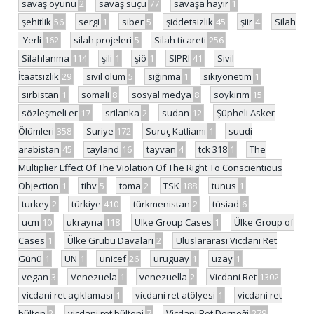
savaş oyunu
2
savaş suçu
77
savaşa hayır
1
şehitlik
56
sergi
1
siber
5
şiddetsizlik
45
şiir
4
Silah
- Yerli
162
silah projeleri
5
Silah ticareti
256
Silahlanma
114
şili
1
şiö
1
SIPRI
41
Sivil
İtaatsizlik
29
sivil ölüm
5
sığınma
1
sıkıyönetim
1
sırbistan
1
somali
8
sosyal medya
8
soykırım
15
sözleşmeli er
17
srilanka
2
sudan
12
Şüpheli Asker
Ölümleri
358
Suriye
172
Suruç Katliamı
1
suudi
arabistan
45
tayland
16
tayvan
4
tck 318
1
The
Multiplier Effect Of The Violation Of The Right To Conscientious
Objection
1
tihv
5
toma
2
TSK
188
tunus
1
turkey
2
türkiye
410
türkmenistan
2
tüsiad
6
ucm
10
ukrayna
118
Ulke Group Cases
1
Ülke Group of
Cases
1
Ülke Grubu Davaları
2
Uluslararası Vicdani Ret
Günü
1
UN
1
unicef
26
uruguay
1
uzay
1
vegan
3
Venezuela
1
venezuella
2
Vicdani Ret
1302
vicdani ret açıklaması
1
vicdani ret atölyesi
1
vicdani ret
bülten
2
vicdani ret bülteni
7
Vicdani Ret Derneği
278