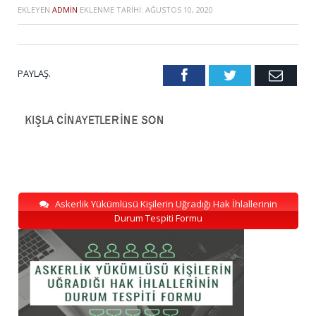
EKLEYEN
ADMIN
EKLENME TARIHI:
AĞUSTOS 10, 2020
PAYLAŞ.
Facebook
Twitter
Emai
Askerlik Yükümlüsü Kişilerin Uğradığı Hak İhlallerinin
Durum Tespiti Formu