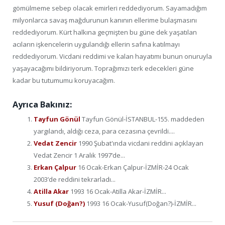
gömülmeme sebep olacak emirleri reddediyorum. Sayamadığım
milyonlarca savaş mağdurunun kanının ellerime bulaşmasını
reddediyorum. Kürt halkına geçmişten bu güne dek yaşatılan
acıların işkencelerin uygulandığı ellerin safına katılmayı
reddediyorum. Vicdani reddimi ve kalan hayatımı bunun onuruyla
yaşayacağımı bildiriyorum. Toprağımızı terk edecekleri güne
kadar bu tutumumu koruyacağım.
Ayrıca Bakınız:
Tayfun Gönül
Tayfun Gönül-İSTANBUL-155. maddeden
yargılandı, aldığı ceza, para cezasına çevrildi....
Vedat Zencir
1990 Şubat'ında vicdani reddini açıklayan
Vedat Zencir 1 Aralık 1997’de...
Erkan Çalpur
16 Ocak-Erkan Çalpur-İZMİR-24 Ocak
2003’de reddini tekrarladı...
Atilla Akar
1993 16 Ocak-Atilla Akar-İZMİR...
Yusuf (Doğan?)
1993 16 Ocak-Yusuf(Doğan?)-İZMİR...