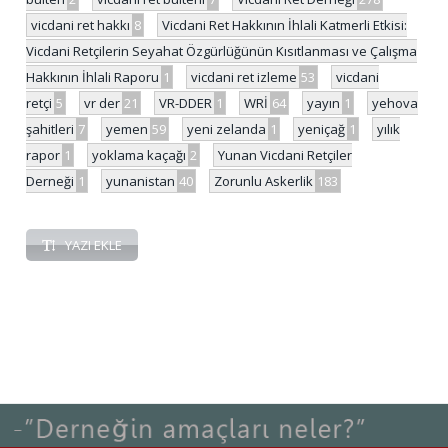
vicdani ret hakkı
8
Vicdani Ret Hakkının İhlali Katmerli Etkisi:
Vicdani Retçilerin Seyahat Özgürlüğünün Kısıtlanması ve Çalışma
Hakkının İhlali Raporu
1
vicdani ret izleme
53
vicdani
retçi
5
vr der
21
VR-DDER
1
WRİ
64
yayın
1
yehova
şahitleri
7
yemen
59
yeni zelanda
1
yeniçağ
1
yılık
rapor
1
yoklama kaçağı
2
Yunan Vicdani Retçiler
Derneği
1
yunanistan
40
Zorunlu Askerlik
183
YAZI EKLE