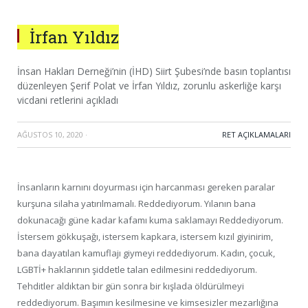
İrfan Yıldız
İnsan Hakları Derneği’nin (İHD) Siirt Şubesi’nde basın toplantısı
düzenleyen Şerif Polat ve İrfan Yıldız, zorunlu askerliğe karşı
vicdani retlerini açıkladı
AĞUSTOS 10, 2020
·
RET AÇIKLAMALARI
İnsanların karnını doyurması için harcanması gereken paralar
kurşuna silaha yatırılmamalı. Reddediyorum. Yılanın bana
dokunacağı güne kadar kafamı kuma saklamayı Reddediyorum.
İstersem gökkuşağı, istersem kapkara, istersem kızıl giyinirim,
bana dayatılan kamuflajı giymeyi reddediyorum. Kadın, çocuk,
LGBTİ+ haklarının şiddetle talan edilmesini reddediyorum.
Tehditler aldıktan bir gün sonra bir kışlada öldürülmeyi
reddediyorum. Başımın kesilmesine ve kimsesizler mezarlığına