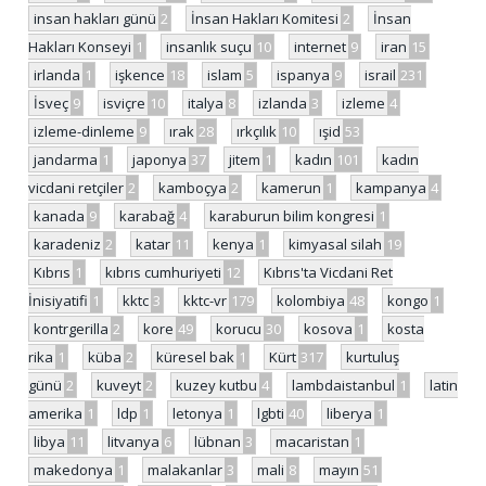
insan hakları günü
2
İnsan Hakları Komitesi
2
İnsan
Hakları Konseyi
1
insanlık suçu
10
internet
9
iran
15
irlanda
1
işkence
18
islam
5
ispanya
9
israil
231
İsveç
9
isviçre
10
italya
8
izlanda
3
izleme
4
izleme-dinleme
9
ırak
28
ırkçılık
10
ışid
53
jandarma
1
japonya
37
jitem
1
kadın
101
kadın
vicdani retçiler
2
kamboçya
2
kamerun
1
kampanya
4
kanada
9
karabağ
4
karaburun bilim kongresi
1
karadeniz
2
katar
11
kenya
1
kimyasal silah
19
Kıbrıs
1
kıbrıs cumhuriyeti
12
Kıbrıs'ta Vicdani Ret
İnisiyatifi
1
kktc
3
kktc-vr
179
kolombiya
48
kongo
1
kontrgerilla
2
kore
49
korucu
30
kosova
1
kosta
rika
1
küba
2
küresel bak
1
Kürt
317
kurtuluş
günü
2
kuveyt
2
kuzey kutbu
4
lambdaistanbul
1
latin
amerika
1
ldp
1
letonya
1
lgbti
40
liberya
1
libya
11
litvanya
6
lübnan
3
macaristan
1
makedonya
1
malakanlar
3
mali
8
mayın
51