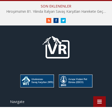
SON EKLENENLER
Hiroşima’nın 81. Yılında İtalyan Savaş Karşıtları Harekete Geçti: “Hatırlamak yeterli değil”
RSS
Facebook
Twitter
Navigate