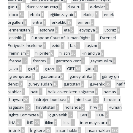
günü
2
dürzi vicdani retçi
3
duyuru
1
e-devlet
1
ebco
64
ebola
1
eğitim zayiatı
1
ekoloji
3
emek
örgütleri
1
eritre
1
erkeklik
18
ermeni
5
ermenistan
5
estonya
2
eta
5
etiyopya
4
Etkiniz
1
etkinlik
1
European Court of Human Rights
1
Evrensel
Periyodik İnceleme
2
ezidi
1
fas
1
faşizm
4
feminizm
2
filipinler
6
filistin
36
Finlandiya
9
fransa
37
frontex
1
garnizon kent
1
gayrimüslim
7
gaza
1
gazi
6
gazze
13
GBT
86
gıda
1
greenpeace
1
guatemala
2
güney afrika
1
güney çin
denizi
3
güney sudan
16
gürcistan
2
güvenlik
35
hafif
silahlar
3
haiti
1
halkı askerlikten soğutma
1
hamas
2
hayvan
20
hidrojen bombası
3
hindistan
12
hirosima-
nagasaki
16
hırvatistan
1
hollanda
5
hrw
31
Human
Rights Committee
1
iç güvenlik
67
ICAN
3
IFOR
2
İHA
41
İHD
29
iklim
7
iltica
1
inan mayıs aru
1
incirlik
6
İngiltere
45
insan hakkı
2
insan hakları
138