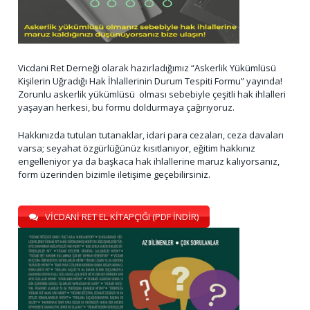
Vicdani Ret Derneği olarak hazırladığımız “Askerlik Yükümlüsü
Kişilerin Uğradığı Hak İhlallerinin Durum Tespiti Formu” yayında!
Zorunlu askerlik yükümlüsü olması sebebiyle çeşitli hak ihlalleri
yaşayan herkesi, bu formu doldurmaya çağırıyoruz.
Hakkınızda tutulan tutanaklar, idari para cezaları, ceza davaları
varsa; seyahat özgürlüğünüz kısıtlanıyor, eğitim hakkınız
engelleniyor ya da başkaca hak ihlallerine maruz kalıyorsanız,
form üzerinden bizimle iletişime geçebilirsiniz.
VİCDANİ RET EL KİTAPÇIĞI (PDF İNDİR)