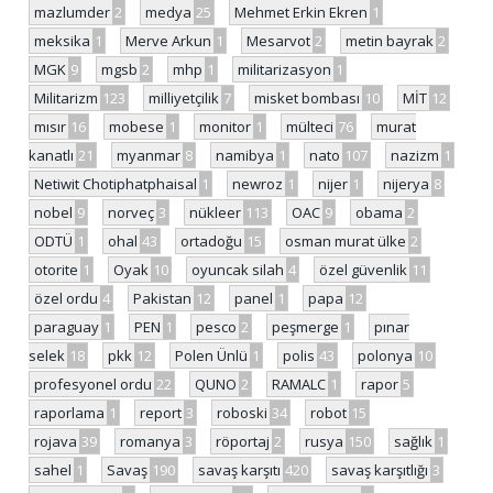
mazlumder
2
medya
25
Mehmet Erkin Ekren
1
meksika
1
Merve Arkun
1
Mesarvot
2
metin bayrak
2
MGK
9
mgsb
2
mhp
1
militarizasyon
1
Militarizm
123
milliyetçilik
7
misket bombası
10
MİT
12
mısır
16
mobese
1
monitor
1
mülteci
76
murat
kanatlı
21
myanmar
8
namibya
1
nato
107
nazizm
1
Netiwit Chotiphatphaisal
1
newroz
1
nijer
1
nijerya
8
nobel
9
norveç
3
nükleer
113
OAC
9
obama
2
ODTÜ
1
ohal
43
ortadoğu
15
osman murat ülke
2
otorite
1
Oyak
10
oyuncak silah
4
özel güvenlik
11
özel ordu
4
Pakistan
12
panel
1
papa
12
paraguay
1
PEN
1
pesco
2
peşmerge
1
pınar
selek
18
pkk
12
Polen Ünlü
1
polis
43
polonya
10
profesyonel ordu
22
QUNO
2
RAMALC
1
rapor
5
raporlama
1
report
3
roboski
34
robot
15
rojava
39
romanya
3
röportaj
2
rusya
150
sağlık
1
sahel
1
Savaş
190
savaş karşıtı
420
savaş karşıtlığı
3