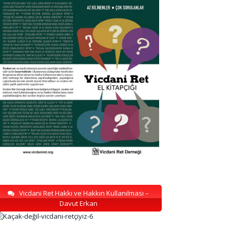
Vicdani Ret Hakkı ve Hakkın Kullanılması –
Davut Erkan