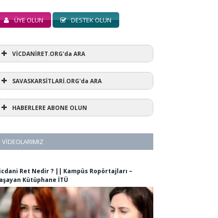
ÜYE OLUN
DESTEK OLUN
VİCDANİRET.ORG'da ARA
SAVASKARSİTLARİ.ORG'da ARA
HABERLERE ABONE OLUN
VIDEOLARIMIZ
icdani Ret Nedir ? || Kampüs Ropörtajları –
aşayan Kütüphane İTÜ