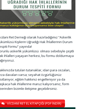
icdani Ret Derneği olarak hazırladığımız “Askerlik
ükümlüsü Kişilerin Uğradığı Hak İhlallerinin Durum
espiti Formu” yayında!
orunlu askerlik yükümlüsü olması sebebiyle çeşitli
ak ihlalleri yaşayan herkesi, bu formu doldurmaya
ağırıyoruz.
akkınızda tutulan tutanaklar, idari para cezaları,
eza davaları varsa; seyahat özgürlüğünüz
ısıtlanıyor, eğitim hakkınız engelleniyor ya da
aşkaca hak ihlallerine maruz kalıyorsanız, form
zerinden bizimle iletişime geçebilirsiniz.
VİCDANİ RET EL KİTAPÇIĞI (PDF İNDİR)