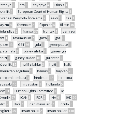
estonya
2
eta
5
etiyopya
4
Etkiniz
1
etkinlik
1
European Court of Human Rights
1
Evrensel Periyodik İnceleme
2
ezidi
1
fas
1
faşizm
4
feminizm
2
filipinler
6
filistin
36
Finlandiya
9
fransa
37
frontex
1
garnizon
ent
1
gayrimüslim
7
gaza
1
gazi
6
gazze
13
GBT
86
gıda
1
greenpeace
1
guatemala
2
güney afrika
1
güney çin
enizi
3
güney sudan
16
gürcistan
2
güvenlik
35
hafif silahlar
3
haiti
1
halkı
skerlikten soğutma
1
hamas
2
hayvan
20
hidrojen bombası
3
hindistan
12
hirosima-
agasaki
16
hırvatistan
1
hollanda
5
hrw
31
Human Rights Committee
1
iç
üvenlik
67
ICAN
3
IFOR
2
İHA
41
İHD
29
iklim
7
iltica
1
inan mayıs aru
1
incirlik
6
İngiltere
45
insan hakkı
2
insan hakları
138