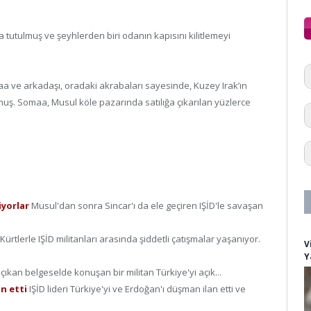
a tutulmuş ve şeyhlerden biri odanın kapısını kilitlemeyi
a ve arkadaşı, oradaki akrabaları sayesinde, Kuzey Irak’ın
muş. Somaa, Musul köle pazarında satılığa çıkarılan yüzlerce
iyorlar
Musul'dan sonra Sincar'ı da ele geçiren IŞİD'le savaşan
Kürtlerle IŞİD militanları arasında şiddetli çatışmalar yaşanıyor.
V
Y
 çıkan belgeselde konuşan bir militan Türkiye'yi açık...
an etti
IŞİD lideri Türkiye'yi ve Erdoğan'ı düşman ilan etti ve