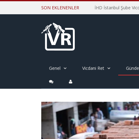
SON EKLENENLER
Genel
Vicdani Ret
Günd