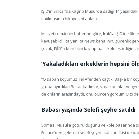
IŞİD’in Sincar’da kaçırıp Musul’da sattığı 14 yaşında
satılmasının hikayesini anlattı.
Milliyet.com.tr’nin haberine göre, Irak’ta IŞİD’in kölel
kavuşabildi. İtalyan RaiNews kanalının, güvenlik ge
çocuk, IŞİD’in kendisini kaçırıp nasıl köleleştirdiğini an
‘Yakaladıkları erkeklerin hepsini öl
“O sabah köyümüz Tel Afer’den kaçtık. Başka bir köye 
gruba ayırdılar: Bekar kadınlar, yaşlı kadınlar ve g
de onların arasındaydı, onu ölürken gördüm. Bizi de 
Babası yaşında Selefi şeyhe satıldı
Somaa, Musul’a götürüldüğünü ve köle pazarında satı
Felluce’den gelen iki selefi şeyhe sattılar. İkisi de 