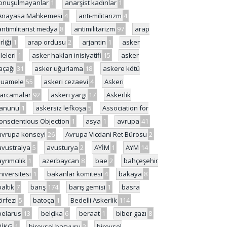
onuşulmayanlar
1
anarşist kadınlar
1
Anayasa Mahkemesi
4
anti-militarizm
4
antimilitarist medya
8
antimilitarizm
97
arap
rliği
1
arap ordusu
2
arjantin
1
asker
ileleri
1
asker hakları inisiyatifi
15
asker
açağı
31
asker uğurlama
18
askere kötü
uamele
55
askeri cezaevi
4
Askeri
arcamalar
92
askeri yargı
17
Askerlik
anunu
1
askersiz lefkoşa
5
Association for
onscientious Objection
1
asya
1
avrupa
41
avrupa konseyi
26
Avrupa Vicdani Ret Bürosu
2
avustralya
5
avusturya
2
AYİM
1
AYM
14
ayrımcılık
1
azerbaycan
8
bae
2
bahçeşehir
niversitesi
1
bakanlar komitesi
4
bakaya
8
baltık
7
barış
174
barış gemisi
1
basra
örfezi
5
batoça
1
Bedelli Askerlik
114
belarus
13
belçika
6
beraat
1
biber gazı
8
BİKG
1
bireysel başvuru
2
bireysel