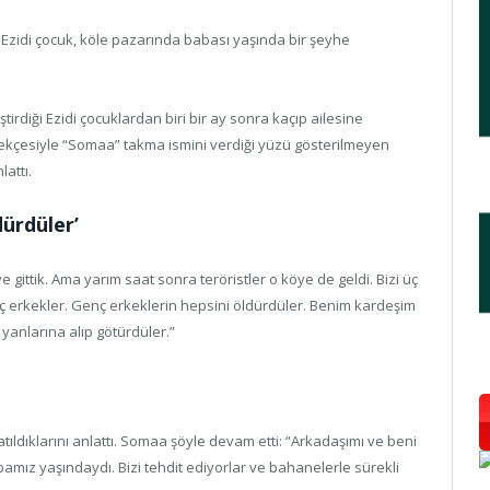
ki Ezidi çocuk, köle pazarında babası yaşında bir şeyhe
eştirdiği Ezidi çocuklardan biri bir ay sonra kaçıp ailesine
rekçesiyle “Somaa” takma ismini verdiği yüzü gösterilmeyen
lattı.
dürdüler’
gittik. Ama yarım saat sonra teröristler o köye de geldi. Bizi üç
enç erkekler. Genç erkeklerin hepsini öldürdüler. Benim kardeşim
yanlarına alıp götürdüler.”
ldıklarını anlattı. Somaa şöyle devam etti: “Arkadaşımı ve beni
babamız yaşındaydı. Bizi tehdit ediyorlar ve bahanelerle sürekli