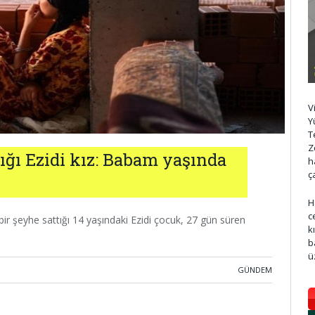
V
Y
T
Z
tığı Ezidi kız: Babam yaşında
h
ç
H
c
 bir şeyhe sattığı 14 yaşındaki Ezidi çocuk, 27 gün süren
k
b
ü
GÜNDEM