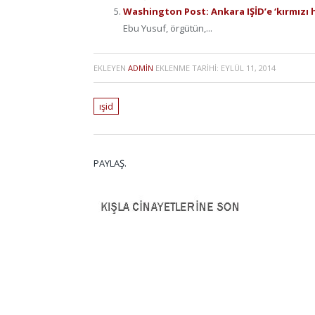
Washington Post: Ankara IŞİD’e ‘kırmızı h
Ebu Yusuf, örgütün,...
EKLEYEN
ADMIN
EKLENME TARIHI:
EYLÜL 11, 2014
ışid
PAYLAŞ.