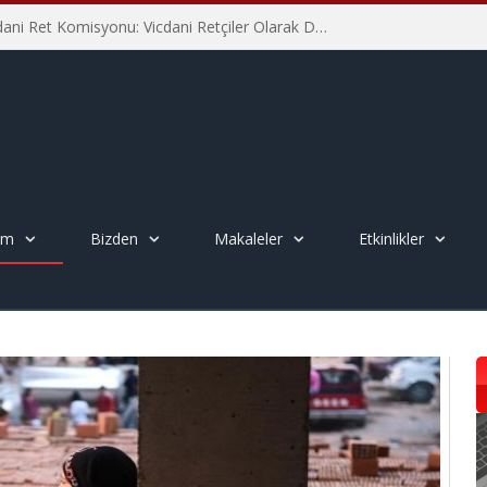
İHD İstanbul Şube Vicdani Ret Komisyonu: Vicdani Retçiler Olarak Destek İçin Buradayız!
em
Bizden
Makaleler
Etkinlikler