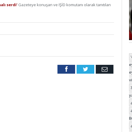
alı serdi’
Gazeteye konuşan ve IŞİD komutanı olarak tanıtılan
e
Facebook
Twitter
Email
e
v
y
B