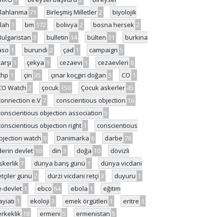
ilahlanma
71
Birleşmiş Milletler
2
biyolojik
ilah
1
bm
172
bolivya
2
bosna hersek
2
Bulgaristan
3
bulletin
14
bülten
11
burkina
aso
1
burundi
2
çad
1
campaign
5
çarşı
1
çekya
1
cezaevi
1
cezaevleri
6
chp
1
çin
35
çınar koçgiri doğan
3
CO
1
CO Watch
2
çocuk
150
Çocuk askerler
45
connection e.V
7
conscientious objection
16
conscientious objection association
5
conscientious objection right
1
conscientious
bjection watch
9
Danimarka
6
darbe
76
derin devlet
10
din
3
doğa
10
dövizli
skerlik
7
dünya barış günü
1
dünya vicdani
etçiler günü
2
dürzi vicdani retçi
3
duyuru
1
e-devlet
1
ebco
64
ebola
1
eğitim
ayiatı
1
ekoloji
3
emek örgütleri
1
eritre
1
erkeklik
18
ermeni
5
ermenistan
5