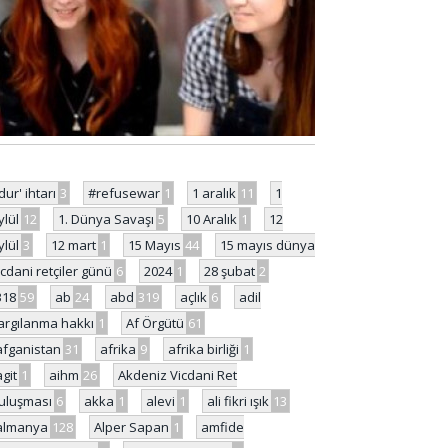
'dur' ihtarı
3
#refusewar
1
1 aralık
11
1
ylül
12
1. Dünya Savaşı
5
10 Aralık
1
12
ylül
3
12 mart
1
15 Mayıs
44
15 mayıs dünya
icdani retçiler günü
6
2024
1
28 şubat
2
318
59
ab
24
abd
319
açlık
6
adil
argılanma hakkı
1
Af Örgütü
61
afganistan
31
afrika
9
afrika birliği
1
agit
1
aihm
26
Akdeniz Vicdani Ret
uluşması
6
akka
1
alevi
1
ali fikri ışık
13
almanya
128
Alper Sapan
1
amfide