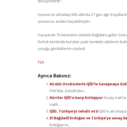
dövüyorlardı.”
Somaa ve arkadaşı kilit altında 27 gün ağır koşullard
unutunca, evden kaçabilmişler.
Yürüyerek 75 kilometre ötedeki Bağdat’a giden Soma
Duhok kentinde kurulan çadır kentteki ailelerini bul
çocuğu gördüklerini söyledi.
T24
Ayrıca Bakınız:
Kiralık Otobüslerle IŞİD’le Savaşmaya Gid
PKK'lılar, Kandil'den...
Kürtler IŞİD’e karşı birleşiyor
Kuzey Irak'ta 
Iraklı...
IŞİD, Türkiye’yi tehdit etti
IŞİD'e ait ortaya
El Bağdadî Erdoğan ve Türkiye’ye savaş il
Erdoğan'ın...