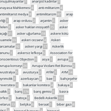
onuşulmayanlar
1
anarşist kadınlar
1
Anayasa Mahkemesi
4
anti-militarizm
4
antimilitarist medya
8
antimilitarizm
97
arap
rliği
1
arap ordusu
2
arjantin
1
asker
ileleri
1
asker hakları inisiyatifi
15
asker
açağı
31
asker uğurlama
18
askere kötü
uamele
55
askeri cezaevi
4
Askeri
arcamalar
92
askeri yargı
17
Askerlik
anunu
1
askersiz lefkoşa
5
Association for
onscientious Objection
1
asya
1
avrupa
41
avrupa konseyi
26
Avrupa Vicdani Ret Bürosu
2
avustralya
5
avusturya
2
AYİM
1
AYM
14
ayrımcılık
1
azerbaycan
8
bae
2
bahçeşehir
niversitesi
1
bakanlar komitesi
4
bakaya
8
baltık
7
barış
174
barış gemisi
1
basra
örfezi
5
batoça
1
Bedelli Askerlik
114
belarus
13
belçika
6
beraat
1
biber gazı
8
BİKG
1
bireysel başvuru
2
bireysel