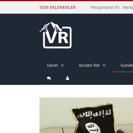
SON EKLENENLER
Genel
Vicdani Ret
Günd