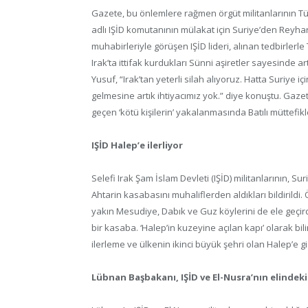
Gazete, bu önlemlere rağmen örgüt militanlarının T
adlı IŞİD komutanının mülakat için Suriye’den Reyhan
muhabirleriyle görüşen IŞİD lideri, alınan tedbirlerle
Irak’ta ittifak kurdukları Sünni aşiretler sayesinde 
Yusuf, “Irak’tan yeterli silah alıyoruz. Hatta Suriye iç
gelmesine artık ihtiyacımız yok.” diye konuştu. Gazet
geçen ‘kötü kişilerin’ yakalanmasında Batılı müttefik
IŞİD Halep’e ilerliyor
Selefi Irak Şam İslam Devleti (IŞİD) militanlarının, S
Ahtarin kasabasını muhaliflerden aldıkları bildirildi
yakın Mesudiye, Dabık ve Guz köylerini de ele geçird
bir kasaba. ‘Halep’in kuzeyine açılan kapı’ olarak bil
ilerleme ve ülkenin ikinci büyük şehri olan Halep’e gi
Lübnan Başbakanı, IŞİD ve El-Nusra’nın elindeki 