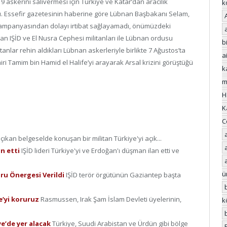
19 askerini salıvermesi için Türkiye ve Katar’dan aracılık
k
dü. Essefir gazetesinin haberine göre Lübnan Başbakanı Selam,
kampanyasından dolayı irtibat sağlayamadı, önümüzdeki
ran IŞİD ve El Nusra Cephesi militanları ile Lübnan ordusu
bi
tanlar rehin aldıkları Lübnan askerleriyle birlikte 7 Ağustos’ta
a
ri Tamim bin Hamid el Halife’yi arayarak Arsal krizini görüştüğü
k
m
H
K
C
 çıkan belgeselde konuşan bir militan Türkiye'yi açık...
an etti
IŞİD lideri Türkiye'yi ve Erdoğan'ı düşman ilan etti ve
ü
Soru Önergesi Verildi
IŞİD terör örgütünün Gaziantep başta
e’yi koruruz
Rasmussen, Irak Şam İslam Devleti üyelerinin,
k
ye’de yer alacak
Türkiye, Suudi Arabistan ve Ürdün gibi bölge