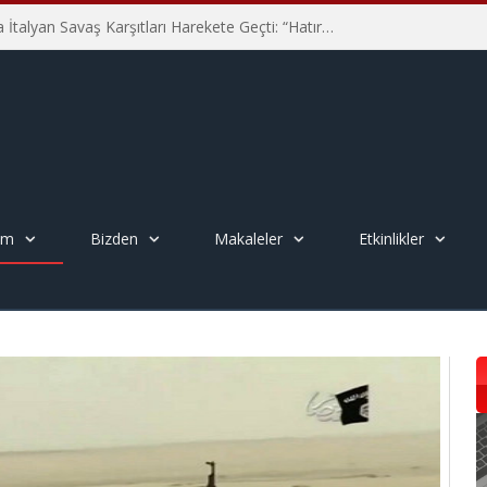
Hiroşima’nın 81. Yılında İtalyan Savaş Karşıtları Harekete Geçti: “Hatırlamak yeterli değil”
em
Bizden
Makaleler
Etkinlikler