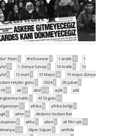
'dur' ihtarı
3
#refusewar
1
1 aralık
11
1
ylül
12
1. Dünya Savaşı
5
10 Aralık
1
12
ylül
3
12 mart
1
15 Mayıs
44
15 mayıs dünya
icdani retçiler günü
6
2024
1
28 şubat
2
318
59
ab
24
abd
319
açlık
6
adil
argılanma hakkı
1
Af Örgütü
61
afganistan
31
afrika
9
afrika birliği
1
agit
1
aihm
26
Akdeniz Vicdani Ret
uluşması
6
akka
1
alevi
1
ali fikri ışık
13
almanya
128
Alper Sapan
1
amfide