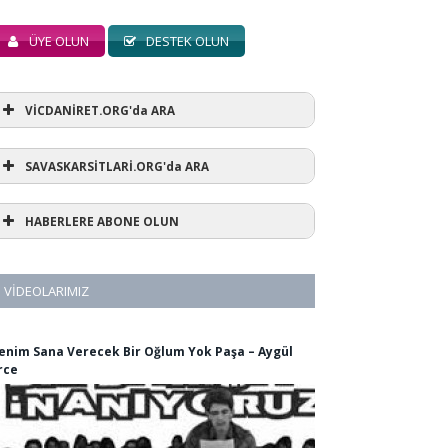
ÜYE OLUN
DESTEK OLUN
VİCDANİRET.ORG'da ARA
SAVASKARSİTLARİ.ORG'da ARA
HABERLERE ABONE OLUN
VIDEOLARIMIZ
enim Sana Verecek Bir Oğlum Yok Paşa – Aygül
rce