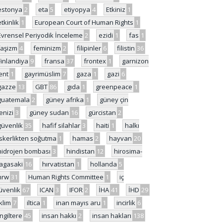
estonya
2
eta
5
etiyopya
4
Etkiniz
1
etkinlik
1
European Court of Human Rights
1
Evrensel Periyodik İnceleme
2
ezidi
1
fas
1
faşizm
4
feminizm
2
filipinler
6
filistin
36
Finlandiya
9
fransa
37
frontex
1
garnizon
ent
1
gayrimüslim
7
gaza
1
gazi
6
gazze
13
GBT
86
gıda
1
greenpeace
1
guatemala
2
güney afrika
1
güney çin
enizi
3
güney sudan
16
gürcistan
2
güvenlik
35
hafif silahlar
3
haiti
1
halkı
skerlikten soğutma
1
hamas
2
hayvan
20
hidrojen bombası
3
hindistan
12
hirosima-
agasaki
16
hırvatistan
1
hollanda
5
hrw
31
Human Rights Committee
1
iç
üvenlik
67
ICAN
3
IFOR
2
İHA
41
İHD
29
iklim
7
iltica
1
inan mayıs aru
1
incirlik
6
İngiltere
45
insan hakkı
2
insan hakları
138