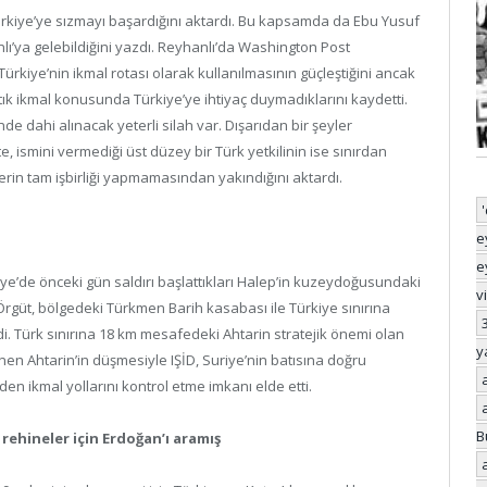
ürkiye’ye sızmayı başardığını aktardı. Bu kapsamda da Ebu Yusuf
lı’ya gelebildiğini yazdı. Reyhanlı’da Washington Post
 Türkiye’nin ikmal rotası olarak kullanılmasının güçleştiğini ancak
artık ikmal konusunda Türkiye’ye ihtiyaç duymadıklarını kaydetti.
inde dahi alınacak yeterli silah var. Dışarıdan bir şeyler
e, ismini vermediği üst düzey bir Türk yetkilinin ise sınırdan
lerin tam işbirliği yapmamasından yakındığını aktardı.
e
e
uriye’de önceki gün saldırı başlattıkları Halep’in kuzeydoğusundaki
v
. Örgüt, bölgedeki Türkmen Barih kasabası ile Türkiye sınırına
i. Türk sınırına 18 km mesafedeki Ahtarin stratejik önemi olan
y
inen Ahtarin’in düşmesiyle IŞİD, Suriye’nin batısına doğru
den ikmal yollarını kontrol etme imkanı elde etti.
B
rehineler için Erdoğan’ı aramış