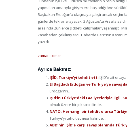
Lübnan’ın IŞİD ve El Nusra militanlarının rehin aldığı 
yapmaları amacıyla girişimlere başladığı öne sürül
Başbakan Erdoğan’a ulaşmaya çalıştı ancak seçim 
günlerde tekrar arayacak. 2 Ağustos’ta Arsal’a saldı
arasında günlerce şiddetli çatışmalar yaşanmıştı. Mili
kasabadan çekilmişlerdi. Haberde Berri’nin Katar Emi
yazıldı.
zaman.com.tr
Ayrıca Bakınız:
IŞİD, Türkiye’yi tehdit etti
IŞİD'e ait ortaya
El Bağdadî Erdoğan ve Türkiye’ye savaş il
Erdoğan'ın...
Işid’in Türkiye’deki Faaliyetleriyle İlgili 
olmak üzere birçok sınır ilinde...
NATO: Herhangi bir tehdit olursa Türkiy
Türkiye’yi tehdit etmesi halinde,...
ABD’nin IŞİD’e karşı savaş planında Türki