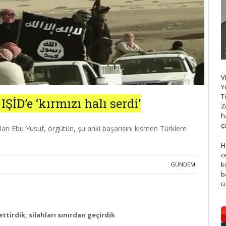
V
Y
T
İD’e ‘kırmızı halı serdi’
Z
h
ç
an Ebu Yusuf, örgütün, şu anki başarısını kısmen Türklere
H
c
k
GÜNDEM
b
ü
ttirdik, silahları sınırdan geçirdik