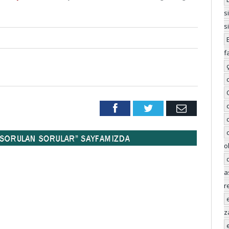
s
s
f
Facebook
Twitter
Email
o
a
r
z