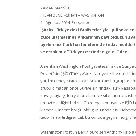
ZAMAN MANŞET
İHSAN DENLİ -CİHAN – WASHINTON
14 Ağustos 2014, Perşembe
IŞİD’in Türkiye’deki faaliyetleriyle ilgili şoke
güce ulaşmasında Ankara’nın payı olduğunu yazd
üyelerimiz Türk hastanelerinde tedavi edildi. S
ve erzakımız Türkiye üzerinden geldi.” dedi.
Amerikan Washington Post gazetesi, Irak ve Suriye’d
Devleti’nin (IŞİD) Türkiye’deki faaliyetlerine dair b
yardım etmeye istekli olan Ankara’nın bu gruplara ‘kı
grubu olmadan önce Suriye sınırındaki Türk kasabaları
savaşmaya giden yabancıların ve silahların ara istas
tedavi edildiğini belirtti. Gazeteye konuşan ve IŞİD 
kısmen Türklere borçlu olduğunu ifade etti. Haberde,
tedbirleri artırdığı ancak bu konuda geç kalındığı dile 
Washington Post’un Berlin büro şefi Anthony Faiol