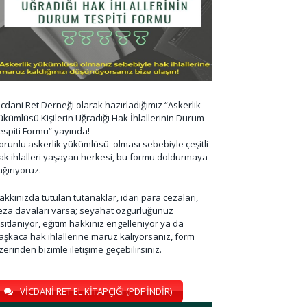
icdani Ret Derneği olarak hazırladığımız “Askerlik
ükümlüsü Kişilerin Uğradığı Hak İhlallerinin Durum
espiti Formu” yayında!
orunlu askerlik yükümlüsü olması sebebiyle çeşitli
ak ihlalleri yaşayan herkesi, bu formu doldurmaya
ağırıyoruz.
akkınızda tutulan tutanaklar, idari para cezaları,
eza davaları varsa; seyahat özgürlüğünüz
ısıtlanıyor, eğitim hakkınız engelleniyor ya da
aşkaca hak ihlallerine maruz kalıyorsanız, form
zerinden bizimle iletişime geçebilirsiniz.
VİCDANİ RET EL KİTAPÇIĞI (PDF İNDİR)