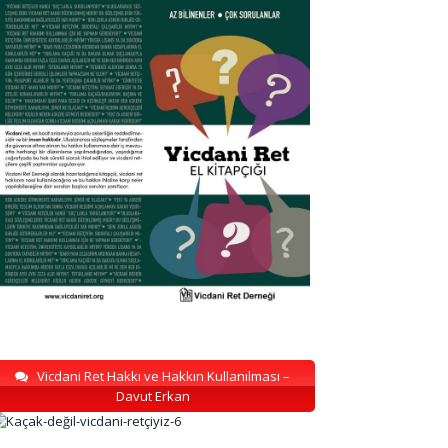
Vicdani Ret Hakkı ve Hakkın Kullanılması –
Davut Erkan