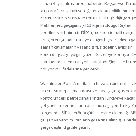
alınan Reyhanlı mahreçli haberde, Beşşar Esed’in t
gruplara ‘kırmızı halı serdiği ancak bu politikanın ters
örgütü PKK’nın Suriye uzantısı PYD ile işbirliği görü
Mekhennet, geçtiğimiz yıl 52 kişinin öldüğü Reyhanlı 
geçirilmesini hatırlattı. IŞİD’in, mezhep temelli çat
arttığını vurguladı. “Türkiye ektiğini biçiyor.” diyen
zaman çatışmaların yaşandığını, şiddetin yayıldığını, T
korku dalgası yaydığını yazdı. Gazeteye konuşan CHP
olan herkesi memnuniyetle karşıladı. Şimdi ise bu in
ödüyoruz.” ifadelerine yer verdi.
Washington Post, Amerika’nın hava saldırılarıyla Irak’
sınırını ‘stratejik ikmal rotası’ ve ‘savaş için giriş no
kontrolündeki petrol sahalarından Türkiye’ye kaçak 
gelişmeler üzerine alarm durumuna geçen Türkiye’nin 
çerçevede IŞİD’in terör örgütü listesine eklendiği, A
çalışan yabancı militanların gözaltına alındığı, sını
gerçekleştirildiği dile getirildi.