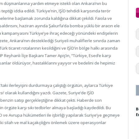
üm düşmanlarına yardım etmeye istekli olan Ankara’nın bu
 teptiği iddia edildi. Türkiye’nin, IŞİD tehdidi karşısında terör
şmelerine başlamak zorunda kaldığına dikkat çekildi. Faiola ve
saldırısını, haziran ayında Şalıurfa’da bomba yüklü bir aracın ele
ışma kampanyasını Türkiye’ye ihraç edeceği yönündeki endişelerin
 gazete, Ankara’nın desteklediği Suriyeli muhaliflerle sınırda zaman
ürk ticaret rotalarının kesildiğini ve IŞİD’in bölge halkı arasında
 Reyhanlı İlçe Başkanı Tamer Apiş’in, “Türkiye, Esed’e karşı
sanlar öldürüyor, hastalıklarını yayıyor ve bedelini de hepimiz
taki ilerleyişini durdurmaya çalıştığı örgütün, aylarca Türkiye
ktası’ olarak kullandığını yazdı. Gazete, Suriye’de IŞİD
benzin satışı gerçekleştiğine dikkat çekti. Haberde son
örgüte karşı sıkı tedbirler almaya başladığı kaydedildi. Bu
B
E
BD ve Avrupa hükümetleri ile işbirliği yapılarak Suriye’ye geçmeye
rdaki silah ve mal kaçakçılığını önlemek üzere operasyonlar