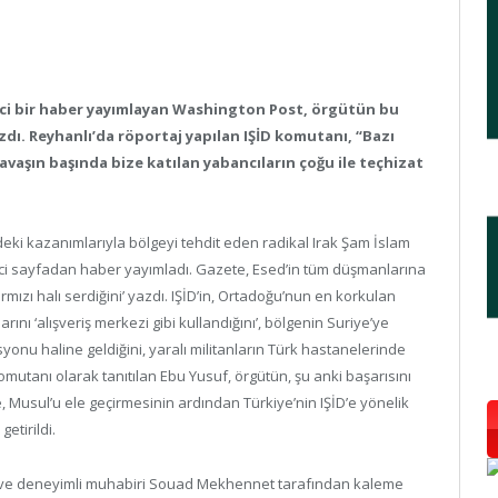
 edici bir haber yayımlayan Washington Post, örgütün bu
ı. Reyhanlı’da röportaj yapılan IŞİD komutanı, “Bazı
avaşın başında bize katılan yabancıların çoğu ile teçhizat
eki kazanımlarıyla bölgeyi tehdit eden radikal Irak Şam İslam
irinci sayfadan haber yayımladı. Gazete, Esed’in tüm düşmanlarına
rmızı halı serdiğini’ yazdı. IŞİD’in, Ortadoğu’nun en korkulan
nı ‘alışveriş merkezi gibi kullandığını’, bölgenin Suriye’ye
yonu haline geldiğini, yaralı militanların Türk hastanelerinde
komutanı olarak tanıtılan Ebu Yusuf, örgütün, şu anki başarısını
 Musul’u ele geçirmesinin ardından Türkiye’nin IŞİD’e yönelik
getirildi.
a ve deneyimli muhabiri Souad Mekhennet tarafından kaleme