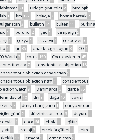
ilahlanma
71
Birleşmiş Milletler
2
biyolojik
ilah
1
bm
172
bolivya
2
bosna hersek
2
Bulgaristan
3
bulletin
14
bülten
11
burkina
aso
1
burundi
2
çad
1
campaign
5
çarşı
1
çekya
1
cezaevi
1
cezaevleri
6
chp
1
çin
35
çınar koçgiri doğan
3
CO
1
CO Watch
2
çocuk
150
Çocuk askerler
45
connection e.V
7
conscientious objection
16
conscientious objection association
5
conscientious objection right
1
conscientious
bjection watch
9
Danimarka
6
darbe
76
derin devlet
10
din
3
doğa
10
dövizli
skerlik
7
dünya barış günü
1
dünya vicdani
etçiler günü
2
dürzi vicdani retçi
3
duyuru
1
e-devlet
1
ebco
64
ebola
1
eğitim
ayiatı
1
ekoloji
3
emek örgütleri
1
eritre
1
erkeklik
18
ermeni
5
ermenistan
5