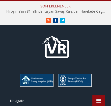
SON EKLENENLER
Hiroşima’nın 81. Yılında İtalyan Savaş Karşıtları Harekete Geçti: “Hatırlamak yeterli değil”
RSS
Facebook
Twitter
Navigate