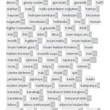
denizi
3
güney sudan
16
gürcistan
2
güvenlik
35
hafif
silahlar
3
haiti
1
halkı askerlikten soğutma
1
hamas
2
hayvan
20
hidrojen bombası
3
hindistan
12
hirosima-
nagasaki
16
hırvatistan
1
hollanda
5
hrw
31
Human
Rights Committee
1
iç güvenlik
67
ICAN
3
IFOR
2
İHA
41
İHD
29
iklim
7
iltica
1
inan mayıs aru
1
incirlik
6
İngiltere
45
insan hakkı
2
insan hakları
138
insan hakları günü
2
İnsan Hakları Komitesi
2
İnsan
Hakları Konseyi
1
insanlık suçu
10
internet
9
iran
15
irlanda
1
işkence
18
islam
5
ispanya
9
israil
231
İsveç
9
isviçre
10
italya
8
izlanda
3
izleme
4
izleme-dinleme
9
ırak
28
ırkçılık
10
ışid
53
jandarma
1
japonya
37
jitem
1
kadın
101
kadın
vicdani retçiler
2
kamboçya
2
kamerun
1
kampanya
4
kanada
9
karabağ
4
karaburun bilim kongresi
1
karadeniz
2
katar
11
kenya
1
kimyasal silah
19
Kıbrıs
1
kıbrıs cumhuriyeti
12
Kıbrıs'ta Vicdani Ret