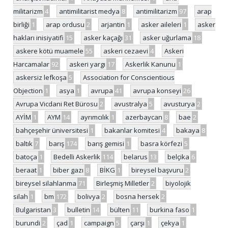
militarizm
4
antimilitarist medya
8
antimilitarizm
97
arap
birliği
1
arap ordusu
2
arjantin
1
asker aileleri
1
asker
hakları inisiyatifi
15
asker kaçağı
31
asker uğurlama
18
askere kötü muamele
55
askeri cezaevi
4
Askeri
Harcamalar
92
askeri yargı
17
Askerlik Kanunu
1
askersiz lefkoşa
5
Association for Conscientious
Objection
1
asya
1
avrupa
41
avrupa konseyi
26
Avrupa Vicdani Ret Bürosu
2
avustralya
5
avusturya
2
AYİM
1
AYM
14
ayrımcılık
1
azerbaycan
8
bae
2
bahçeşehir üniversitesi
1
bakanlar komitesi
4
bakaya
8
baltık
7
barış
174
barış gemisi
1
basra körfezi
5
batoça
1
Bedelli Askerlik
114
belarus
13
belçika
6
beraat
1
biber gazı
8
BİKG
1
bireysel başvuru
2
bireysel silahlanma
71
Birleşmiş Milletler
2
biyolojik
silah
1
bm
172
bolivya
2
bosna hersek
2
Bulgaristan
3
bulletin
14
bülten
11
burkina faso
1
burundi
2
çad
1
campaign
5
çarşı
1
çekya
1