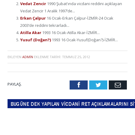
Vedat Zencir
1990 Şubat'ında vicdani reddini açıklayan
Vedat Zencir 1 Aralık 1997’de...
Erkan Çalpur
16 Ocak-Erkan Çalpur-İZMİR-24 Ocak
2003’de reddini tekrarladı...
Atilla Akar
1993 16 Ocak-Atilla Akar-İZMİR...
Yusuf (Doğan?)
1993 16 Ocak-Yusuf(Doğan?)-İZMİR...
EKLEYEN
ADMIN
EKLENME TARIHI:
TEMMUZ 25, 2012
PAYLAŞ.
Facebook
Twitter
Emai