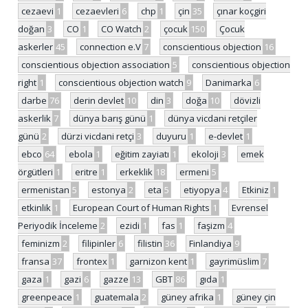
cezaevi
1
cezaevleri
6
chp
1
çin
35
çınar koçgiri
doğan
3
CO
1
CO Watch
2
çocuk
150
Çocuk
askerler
45
connection e.V
7
conscientious objection
16
conscientious objection association
5
conscientious objection
right
1
conscientious objection watch
9
Danimarka
6
darbe
76
derin devlet
10
din
3
doğa
10
dövizli
askerlik
7
dünya barış günü
1
dünya vicdani retçiler
günü
2
dürzi vicdani retçi
3
duyuru
1
e-devlet
1
ebco
64
ebola
1
eğitim zayiatı
1
ekoloji
3
emek
örgütleri
1
eritre
1
erkeklik
18
ermeni
5
ermenistan
5
estonya
2
eta
5
etiyopya
4
Etkiniz
1
etkinlik
1
European Court of Human Rights
1
Evrensel
Periyodik İnceleme
2
ezidi
1
fas
1
faşizm
4
feminizm
2
filipinler
6
filistin
36
Finlandiya
9
fransa
37
frontex
1
garnizon kent
1
gayrimüslim
7
gaza
1
gazi
6
gazze
13
GBT
86
gıda
1
greenpeace
1
guatemala
2
güney afrika
1
güney çin