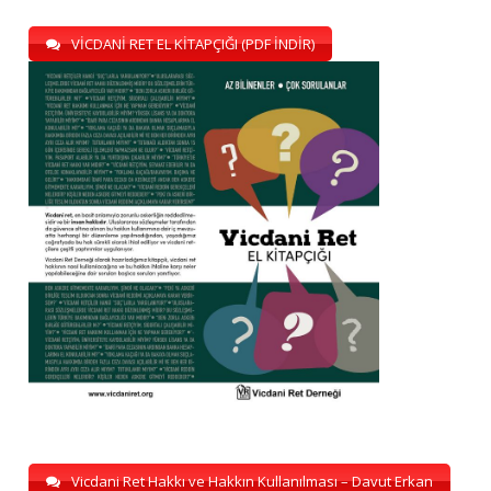
VİCDANİ RET EL KİTAPÇIĞI (PDF İNDİR)
Vicdani Ret Hakkı ve Hakkın Kullanılması – Davut Erkan