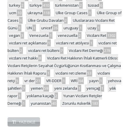
turkey
2
türkiye
410
türkmenistan
2
tüsiad
6
ucm
10
ukrayna
118
Ulke Group Cases
1
Ülke Group of
Cases
1
Ülke Grubu Davaları
2
Uluslararası Vicdani Ret
Günü
1
UN
1
unicef
26
uruguay
1
uzay
1
vegan
3
Venezuela
1
venezuella
2
Vicdani Ret
1302
vicdani ret açıklaması
1
vicdani ret atölyesi
1
vicdani ret
bülten
2
vicdani ret bülteni
7
Vicdani Ret Derneği
278
vicdani ret hakkı
8
Vicdani Ret Hakkının İhlali Katmerli Etkisi:
Vicdani Retçilerin Seyahat Özgürlüğünün Kısıtlanması ve Çalışma
Hakkının İhlali Raporu
1
vicdani ret izleme
53
vicdani
retçi
5
vr der
21
VR-DDER
1
WRİ
64
yayın
1
yehova
şahitleri
7
yemen
59
yeni zelanda
1
yeniçağ
1
yılık
rapor
1
yoklama kaçağı
2
Yunan Vicdani Retçiler
Derneği
1
yunanistan
40
Zorunlu Askerlik
183
YAZI EKLE