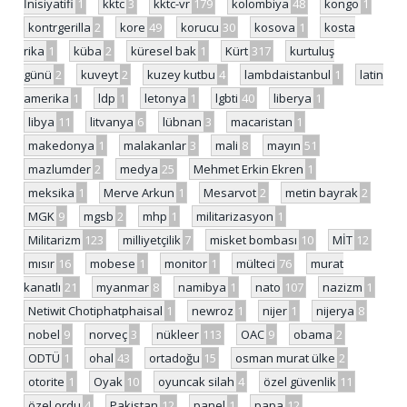
İnisiyatifi
1
kktc
3
kktc-vr
179
kolombiya
48
kongo
1
kontrgerilla
2
kore
49
korucu
30
kosova
1
kosta
rika
1
küba
2
küresel bak
1
Kürt
317
kurtuluş
günü
2
kuveyt
2
kuzey kutbu
4
lambdaistanbul
1
latin
amerika
1
ldp
1
letonya
1
lgbti
40
liberya
1
libya
11
litvanya
6
lübnan
3
macaristan
1
makedonya
1
malakanlar
3
mali
8
mayın
51
mazlumder
2
medya
25
Mehmet Erkin Ekren
1
meksika
1
Merve Arkun
1
Mesarvot
2
metin bayrak
2
MGK
9
mgsb
2
mhp
1
militarizasyon
1
Militarizm
123
milliyetçilik
7
misket bombası
10
MİT
12
mısır
16
mobese
1
monitor
1
mülteci
76
murat
kanatlı
21
myanmar
8
namibya
1
nato
107
nazizm
1
Netiwit Chotiphatphaisal
1
newroz
1
nijer
1
nijerya
8
nobel
9
norveç
3
nükleer
113
OAC
9
obama
2
ODTÜ
1
ohal
43
ortadoğu
15
osman murat ülke
2
otorite
1
Oyak
10
oyuncak silah
4
özel güvenlik
11
özel ordu
4
Pakistan
12
panel
1
papa
12