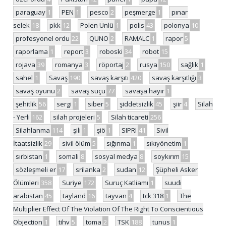
paraguay
1
PEN
1
pesco
2
peşmerge
1
pınar
selek
18
pkk
12
Polen Ünlü
1
polis
43
polonya
10
profesyonel ordu
22
QUNO
2
RAMALC
1
rapor
5
raporlama
1
report
3
roboski
34
robot
15
rojava
39
romanya
3
röportaj
2
rusya
150
sağlık
1
sahel
1
Savaş
190
savaş karşıtı
420
savaş karşıtlığı
3
savaş oyunu
2
savaş suçu
77
savaşa hayır
1
şehitlik
56
sergi
1
siber
5
şiddetsizlik
45
şiir
4
Silah
- Yerli
162
silah projeleri
5
Silah ticareti
256
Silahlanma
114
şili
1
şiö
1
SIPRI
41
Sivil
İtaatsizlik
29
sivil ölüm
5
sığınma
1
sıkıyönetim
1
sırbistan
1
somali
8
sosyal medya
8
soykırım
15
sözleşmeli er
17
srilanka
2
sudan
12
Şüpheli Asker
Ölümleri
358
Suriye
172
Suruç Katliamı
1
suudi
arabistan
45
tayland
16
tayvan
4
tck 318
1
The
Multiplier Effect Of The Violation Of The Right To Conscientious
Objection
1
tihv
5
toma
2
TSK
188
tunus
1