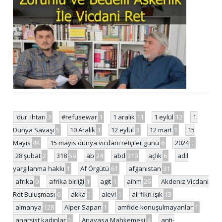
'dur' ihtarı
3
#refusewar
1
1 aralık
11
1 eylül
12
1.
Dünya Savaşı
5
10 Aralık
1
12 eylül
3
12 mart
1
15
Mayıs
44
15 mayıs dünya vicdani retçiler günü
6
2024
1
28 şubat
2
318
59
ab
24
abd
319
açlık
6
adil
yargılanma hakkı
1
Af Örgütü
61
afganistan
31
afrika
9
afrika birliği
1
agit
1
aihm
26
Akdeniz Vicdani
Ret Buluşması
6
akka
1
alevi
1
ali fikri ışık
13
almanya
128
Alper Sapan
1
amfide konuşulmayanlar
1
anarşist kadınlar
1
Anayasa Mahkemesi
4
anti-