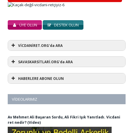
ÜYE OLUN
DESTEK OLUN
VİCDANİRET.ORG'da ARA
SAVASKARSİTLARİ.ORG'da ARA
HABERLERE ABONE OLUN
VIDEOLARIMIZ
Av Mehmet Ali Başaran Sordu, Ali Fikri Işık Yanıtladı. Vicdani
ret nedir? (Video)