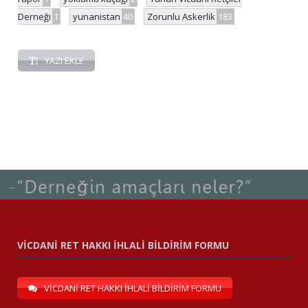
Derneği
1
yunanistan
40
Zorunlu Askerlik
183
YAZI EKLE
VİCDANİ RET HAKKI İHLALİ BİLDİRİM FORMU
VİCDANİ RET HAKKI İHLALİ BİLDİRİM FORMU