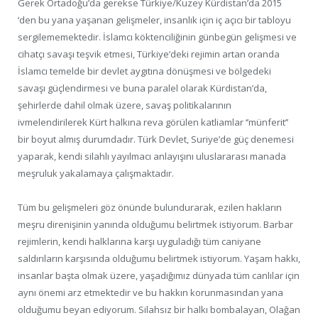
Gerek Ortadoğu’da gerekse Türkiye/Kuzey Kürdistan’da 2015
‘den bu yana yaşanan gelişmeler, insanlık için iç açıcı bir tabloyu
sergilememektedir. İslamcı köktenciliğinin günbegün gelişmesi ve
cihatçı savaşı teşvik etmesi, Türkiye’deki rejimin artan oranda
İslamcı temelde bir devlet aygıtına dönüşmesi ve bölgedeki
savaşı güçlendirmesi ve buna paralel olarak Kürdistan’da,
şehirlerde dahil olmak üzere, savaş politikalarının
ivmelendirilerek Kürt halkına reva görülen katliamlar ‘’münferit’’
bir boyut almış durumdadır. Türk Devlet, Suriye’de güç denemesi
yaparak, kendi silahlı yayılmacı anlayışını uluslararası manada
meşruluk yakalamaya çalışmaktadır.
Tüm bu gelişmeleri göz önünde bulundurarak, ezilen hakların
meşru direnişinin yanında olduğumu belirtmek istiyorum. Barbar
rejimlerin, kendi halklarına karşı uyguladığı tüm caniyane
saldırıların karşısında olduğumu belirtmek istiyorum. Yaşam hakkı,
insanlar başta olmak üzere, yaşadığımız dünyada tüm canlılar için
aynı önemi arz etmektedir ve bu hakkın korunmasından yana
olduğumu beyan ediyorum. Silahsız bir halkı bombalayan, Olağan