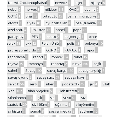
Netiwit Chotiphatphaisal
1
newroz
1
nijer
1
nijerya
8
nobel
9
norveç
3
nükleer
113
OAC
9
obama
2
ODTÜ
1
ohal
43
ortadoğu
15
osman murat ülke
2
otorite
1
Oyak
10
oyuncak silah
4
özel güvenlik
11
özel ordu
4
Pakistan
12
panel
1
papa
12
paraguay
1
PEN
1
pesco
2
peşmerge
1
pınar
selek
18
pkk
12
Polen Ünlü
1
polis
43
polonya
10
profesyonel ordu
22
QUNO
2
RAMALC
1
rapor
5
raporlama
1
report
3
roboski
34
robot
15
rojava
39
romanya
3
röportaj
2
rusya
150
sağlık
1
sahel
1
Savaş
190
savaş karşıtı
420
savaş karşıtlığı
3
savaş oyunu
2
savaş suçu
77
savaşa hayır
1
şehitlik
56
sergi
1
siber
5
şiddetsizlik
45
şiir
4
Silah
- Yerli
162
silah projeleri
5
Silah ticareti
256
Silahlanma
114
şili
1
şiö
1
SIPRI
41
Sivil
İtaatsizlik
29
sivil ölüm
5
sığınma
1
sıkıyönetim
1
sırbistan
1
somali
8
sosyal medya
8
soykırım
15