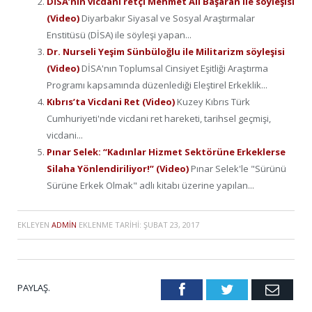
DİSA’nın vicdani retçi Mehmet Ali Başaran ile söyleşisi
(Video)
Diyarbakır Siyasal ve Sosyal Araştırmalar
Enstitüsü (DİSA) ile söyleşi yapan...
Dr. Nurseli Yeşim Sünbüloğlu ile Militarizm söyleşisi
(Video)
DİSA'nın Toplumsal Cinsiyet Eşitliği Araştırma
Programı kapsamında düzenlediği Eleştirel Erkeklik...
Kıbrıs’ta Vicdani Ret (Video)
Kuzey Kıbrıs Türk
Cumhuriyeti'nde vicdani ret hareketi, tarihsel geçmişi,
vicdani...
Pınar Selek: “Kadınlar Hizmet Sektörüne Erkeklerse
Silaha Yönlendiriliyor!” (Video)
Pınar Selek'le "Sürünü
Sürüne Erkek Olmak" adlı kitabı üzerine yapılan...
EKLEYEN
ADMIN
EKLENME TARIHI:
ŞUBAT 23, 2017
PAYLAŞ.
Facebook
Twitter
Emai