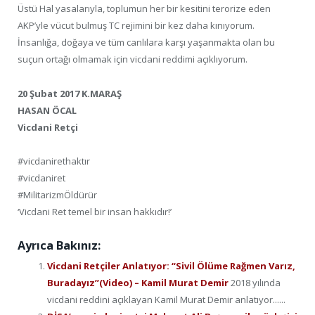
Üstü Hal yasalarıyla, toplumun her bir kesitini terorize eden
AKP’yle vücut bulmuş TC rejimini bir kez daha kınıyorum.
İnsanlığa, doğaya ve tüm canlılara karşı yaşanmakta olan bu
suçun ortağı olmamak için vicdani reddimi açıklıyorum.
20 Şubat 2017 K.MARAŞ
HASAN ÖCAL
Vicdani Retçi
#vicdanirethaktır
#vicdaniret
#MilitarizmÖldürür
‘Vicdani Ret temel bir insan hakkıdır!’
Ayrıca Bakınız:
Vicdani Retçiler Anlatıyor: “Sivil Ölüme Rağmen Varız,
Buradayız”(Video) – Kamil Murat Demir
2018 yılında
vicdani reddini açıklayan Kamil Murat Demir anlatıyor......