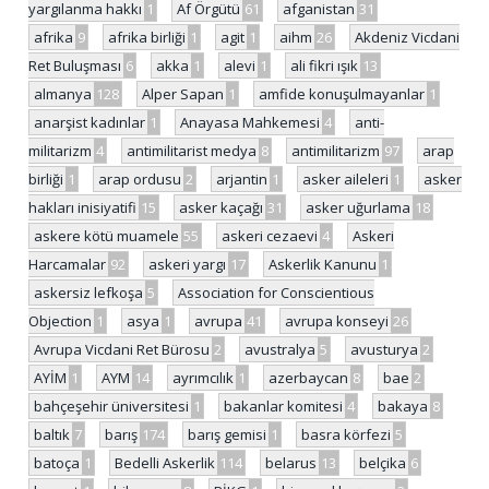
yargılanma hakkı
1
Af Örgütü
61
afganistan
31
afrika
9
afrika birliği
1
agit
1
aihm
26
Akdeniz Vicdani
Ret Buluşması
6
akka
1
alevi
1
ali fikri ışık
13
almanya
128
Alper Sapan
1
amfide konuşulmayanlar
1
anarşist kadınlar
1
Anayasa Mahkemesi
4
anti-
militarizm
4
antimilitarist medya
8
antimilitarizm
97
arap
birliği
1
arap ordusu
2
arjantin
1
asker aileleri
1
asker
hakları inisiyatifi
15
asker kaçağı
31
asker uğurlama
18
askere kötü muamele
55
askeri cezaevi
4
Askeri
Harcamalar
92
askeri yargı
17
Askerlik Kanunu
1
askersiz lefkoşa
5
Association for Conscientious
Objection
1
asya
1
avrupa
41
avrupa konseyi
26
Avrupa Vicdani Ret Bürosu
2
avustralya
5
avusturya
2
AYİM
1
AYM
14
ayrımcılık
1
azerbaycan
8
bae
2
bahçeşehir üniversitesi
1
bakanlar komitesi
4
bakaya
8
baltık
7
barış
174
barış gemisi
1
basra körfezi
5
batoça
1
Bedelli Askerlik
114
belarus
13
belçika
6