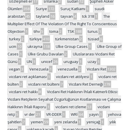
sözleşmeli er
17
srilanka
2
sudan
12
Şüpheli Asker
Ölümleri
358
Suriye
172
Suruç Katliamı
1
suudi
arabistan
45
tayland
16
tayvan
4
tck 318
1
The
Multiplier Effect Of The Violation Of The Right To Conscientious
Objection
1
tihv
5
toma
2
TSK
188
tunus
1
turkey
2
türkiye
410
türkmenistan
2
tüsiad
6
ucm
10
ukrayna
118
Ulke Group Cases
1
Ülke Group of
Cases
1
Ülke Grubu Davaları
2
Uluslararası Vicdani Ret
Günü
1
UN
1
unicef
26
uruguay
1
uzay
1
vegan
3
Venezuela
1
venezuella
2
Vicdani Ret
1302
vicdani ret açıklaması
1
vicdani ret atölyesi
1
vicdani ret
bülten
2
vicdani ret bülteni
7
Vicdani Ret Derneği
278
vicdani ret hakkı
8
Vicdani Ret Hakkının İhlali Katmerli Etkisi:
Vicdani Retçilerin Seyahat Özgürlüğünün Kısıtlanması ve Çalışma
Hakkının İhlali Raporu
1
vicdani ret izleme
53
vicdani
retçi
5
vr der
21
VR-DDER
1
WRİ
64
yayın
1
yehova
şahitleri
7
yemen
59
yeni zelanda
1
yeniçağ
1
yılık
rapor
1
yoklama kaçağı
2
Yunan Vicdani Retçiler