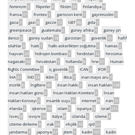
feminizm
2
filipinler
6
filistin
36
Finlandiya
9
fransa
37
frontex
1
garnizon kent
1
gayrimüslim
7
gaza
1
gazi
6
gazze
13
GBT
86
gıda
1
greenpeace
1
guatemala
2
güney afrika
1
güney çin
denizi
3
güney sudan
16
gürcistan
2
güvenlik
35
hafif
silahlar
3
haiti
1
halkı askerlikten soğutma
1
hamas
2
hayvan
20
hidrojen bombası
3
hindistan
12
hirosima-
nagasaki
16
hırvatistan
1
hollanda
5
hrw
31
Human
Rights Committee
1
iç güvenlik
67
ICAN
3
IFOR
2
İHA
41
İHD
29
iklim
7
iltica
1
inan mayıs aru
1
incirlik
6
İngiltere
45
insan hakkı
2
insan hakları
138
insan hakları günü
2
İnsan Hakları Komitesi
2
İnsan
Hakları Konseyi
1
insanlık suçu
10
internet
9
iran
15
irlanda
1
işkence
18
islam
5
ispanya
9
israil
231
İsveç
9
isviçre
10
italya
8
izlanda
3
izleme
4
izleme-dinleme
9
ırak
28
ırkçılık
10
ışid
53
jandarma
1
japonya
37
jitem
1
kadın
101
kadın