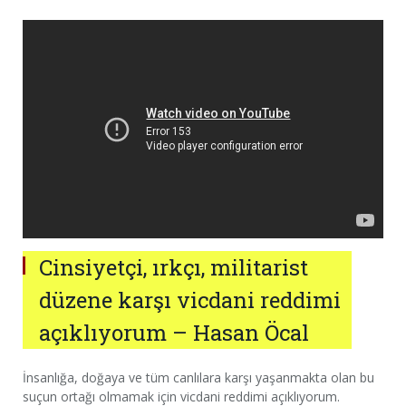
Cinsiyetçi, ırkçı, militarist
düzene karşı vicdani reddimi
açıklıyorum – Hasan Öcal
İnsanlığa, doğaya ve tüm canlılara karşı yaşanmakta olan bu
suçun ortağı olmamak için vicdani reddimi açıklıyorum.