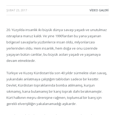
ŞUBAT 23, 2017
·
VIDEO GALERI
20. Yüzyılda insanlık iki büyük dünya savaşı yaşadı ve unutulmaz
ıstıraplara maruz kaldı. Ve yine 1990’lardan bu yana yaşanan
bölgesel savaşlarla yüzbinlerce insan öldü, milyonlarcası
yerlerinden oldu. Hem insanlık, hem doğa ve onu üzerinde
yaşayan bütün canlılar, bu büyük acıları yaşadı ve yaşamaya
devam etmektedir.
Türkiye ve Kuzey Kürdistan’da son 40 yıldır sürmekte olan savaş,
yukarıdaki anlatmaya çalıştığım tablodan sadece bir kesittir.
Devlet, Kürdistan topraklarında bomba atılmamış, kurşun
sıkmamış, kana bulamamış bir karış toprak dahi bırakmamıştır.
Kürt halkının meşru direnişine rağmen, toplumsal bir barış için
gerekli elverişliliğin yakalanamadığı aşikardır.