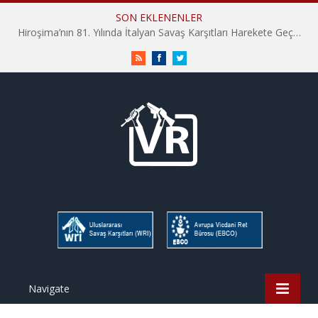
SON EKLENENLER
Hiroşima’nın 81. Yılında İtalyan Savaş Karşıtları Harekete Geçti: “Hatırlamak yeterli değil”
RSS
Facebook
Twitter
Navigate