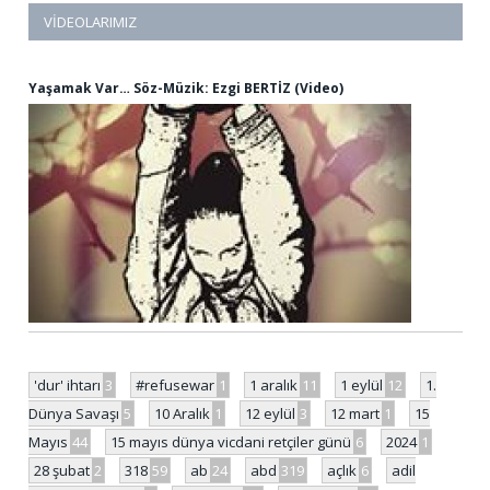
VIDEOLARIMIZ
Yaşamak Var… Söz-Müzik: Ezgi BERTİZ (Video)
'dur' ihtarı
3
#refusewar
1
1 aralık
11
1 eylül
12
1.
Dünya Savaşı
5
10 Aralık
1
12 eylül
3
12 mart
1
15
Mayıs
44
15 mayıs dünya vicdani retçiler günü
6
2024
1
28 şubat
2
318
59
ab
24
abd
319
açlık
6
adil