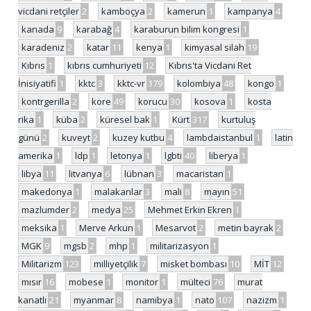
vicdani retçiler
2
kamboçya
2
kamerun
1
kampanya
4
kanada
9
karabağ
4
karaburun bilim kongresi
1
karadeniz
2
katar
11
kenya
1
kimyasal silah
19
Kıbrıs
1
kıbrıs cumhuriyeti
12
Kıbrıs'ta Vicdani Ret
İnisiyatifi
1
kktc
3
kktc-vr
179
kolombiya
48
kongo
1
kontrgerilla
2
kore
49
korucu
30
kosova
1
kosta
rika
1
küba
2
küresel bak
1
Kürt
317
kurtuluş
günü
2
kuveyt
2
kuzey kutbu
4
lambdaistanbul
1
latin
amerika
1
ldp
1
letonya
1
lgbti
40
liberya
1
libya
11
litvanya
6
lübnan
3
macaristan
1
makedonya
1
malakanlar
3
mali
8
mayın
51
mazlumder
2
medya
25
Mehmet Erkin Ekren
1
meksika
1
Merve Arkun
1
Mesarvot
2
metin bayrak
2
MGK
9
mgsb
2
mhp
1
militarizasyon
1
Militarizm
123
milliyetçilik
7
misket bombası
10
MİT
12
mısır
16
mobese
1
monitor
1
mülteci
76
murat
kanatlı
21
myanmar
8
namibya
1
nato
107
nazizm
1