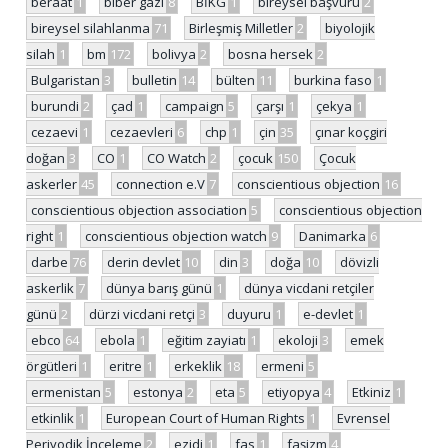
beraat
1
biber gazı
8
BİKG
1
bireysel başvuru
2
bireysel silahlanma
71
Birleşmiş Milletler
2
biyolojik
silah
1
bm
172
bolivya
2
bosna hersek
2
Bulgaristan
3
bulletin
14
bülten
11
burkina faso
1
burundi
2
çad
1
campaign
5
çarşı
1
çekya
1
cezaevi
1
cezaevleri
6
chp
1
çin
35
çınar koçgiri
doğan
3
CO
1
CO Watch
2
çocuk
150
Çocuk
askerler
45
connection e.V
7
conscientious objection
16
conscientious objection association
5
conscientious objection
right
1
conscientious objection watch
9
Danimarka
6
darbe
76
derin devlet
10
din
3
doğa
10
dövizli
askerlik
7
dünya barış günü
1
dünya vicdani retçiler
günü
2
dürzi vicdani retçi
3
duyuru
1
e-devlet
1
ebco
64
ebola
1
eğitim zayiatı
1
ekoloji
3
emek
örgütleri
1
eritre
1
erkeklik
18
ermeni
5
ermenistan
5
estonya
2
eta
5
etiyopya
4
Etkiniz
1
etkinlik
1
European Court of Human Rights
1
Evrensel
Periyodik İnceleme
2
ezidi
1
fas
1
faşizm
4