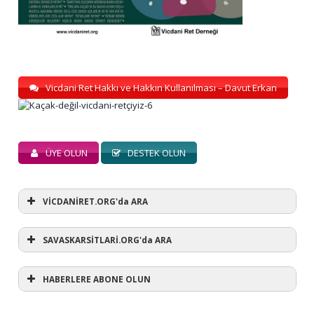
Vicdani Ret Hakkı ve Hakkın Kullanılması – Davut Erkan
ÜYE OLUN
DESTEK OLUN
VİCDANİRET.ORG'da ARA
SAVASKARSİTLARİ.ORG'da ARA
HABERLERE ABONE OLUN