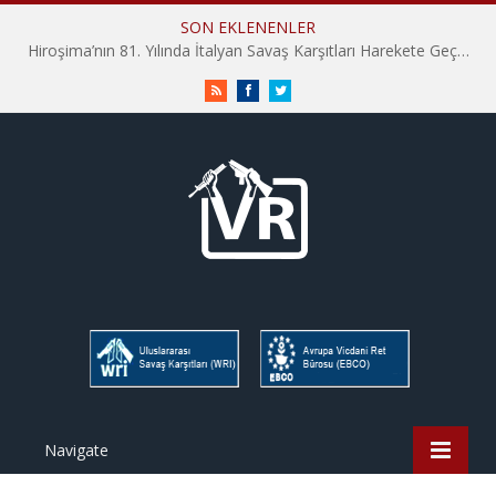
SON EKLENENLER
Hiroşima’nın 81. Yılında İtalyan Savaş Karşıtları Harekete Geçti: “Hatırlamak yeterli değil”
RSS
Facebook
Twitter
Navigate