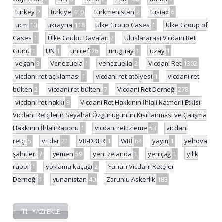
turkey
2
türkiye
410
türkmenistan
2
tüsiad
6
ucm
10
ukrayna
118
Ulke Group Cases
1
Ülke Group of
Cases
1
Ülke Grubu Davaları
2
Uluslararası Vicdani Ret
Günü
1
UN
1
unicef
26
uruguay
1
uzay
1
vegan
3
Venezuela
1
venezuella
2
Vicdani Ret
1302
vicdani ret açıklaması
1
vicdani ret atölyesi
1
vicdani ret
bülten
2
vicdani ret bülteni
7
Vicdani Ret Derneği
278
vicdani ret hakkı
8
Vicdani Ret Hakkının İhlali Katmerli Etkisi:
Vicdani Retçilerin Seyahat Özgürlüğünün Kısıtlanması ve Çalışma
Hakkının İhlali Raporu
1
vicdani ret izleme
53
vicdani
retçi
5
vr der
21
VR-DDER
1
WRİ
64
yayın
1
yehova
şahitleri
7
yemen
59
yeni zelanda
1
yeniçağ
1
yılık
rapor
1
yoklama kaçağı
2
Yunan Vicdani Retçiler
Derneği
1
yunanistan
40
Zorunlu Askerlik
183
YAZI EKLE