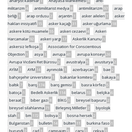
anarşist kadınlar
1
Anayasa Mahkemesi
4
anti-
militarizm
4
antimilitarist medya
8
antimilitarizm
97
arap
birliği
1
arap ordusu
2
arjantin
1
asker aileleri
1
asker
hakları inisiyatifi
15
asker kaçağı
31
asker uğurlama
18
askere kötü muamele
55
askeri cezaevi
4
Askeri
Harcamalar
92
askeri yargı
17
Askerlik Kanunu
1
askersiz lefkoşa
5
Association for Conscientious
Objection
1
asya
1
avrupa
41
avrupa konseyi
26
Avrupa Vicdani Ret Bürosu
2
avustralya
5
avusturya
2
AYİM
1
AYM
14
ayrımcılık
1
azerbaycan
8
bae
2
bahçeşehir üniversitesi
1
bakanlar komitesi
4
bakaya
8
baltık
7
barış
174
barış gemisi
1
basra körfezi
5
batoça
1
Bedelli Askerlik
114
belarus
13
belçika
6
beraat
1
biber gazı
8
BİKG
1
bireysel başvuru
2
bireysel silahlanma
71
Birleşmiş Milletler
2
biyolojik
silah
1
bm
172
bolivya
2
bosna hersek
2
Bulgaristan
3
bulletin
14
bülten
11
burkina faso
1
burundi
2
çad
1
campaign
5
çarşı
1
çekya
1