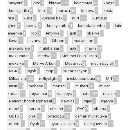
İnisiyatifi
1
kktc
3
kktc-vr
179
kolombiya
48
kongo
1
kontrgerilla
2
kore
49
korucu
30
kosova
1
kosta
rika
1
küba
2
küresel bak
1
Kürt
317
kurtuluş
günü
2
kuveyt
2
kuzey kutbu
4
lambdaistanbul
1
latin
amerika
1
ldp
1
letonya
1
lgbti
40
liberya
1
libya
11
litvanya
6
lübnan
3
macaristan
1
makedonya
1
malakanlar
3
mali
8
mayın
51
mazlumder
2
medya
25
Mehmet Erkin Ekren
1
meksika
1
Merve Arkun
1
Mesarvot
2
metin bayrak
2
MGK
9
mgsb
2
mhp
1
militarizasyon
1
Militarizm
123
milliyetçilik
7
misket bombası
10
MİT
12
mısır
16
mobese
1
monitor
1
mülteci
76
murat
kanatlı
21
myanmar
8
namibya
1
nato
107
nazizm
1
Netiwit Chotiphatphaisal
1
newroz
1
nijer
1
nijerya
8
nobel
9
norveç
3
nükleer
113
OAC
9
obama
2
ODTÜ
1
ohal
43
ortadoğu
15
osman murat ülke
2
otorite
1
Oyak
10
oyuncak silah
4
özel güvenlik
11