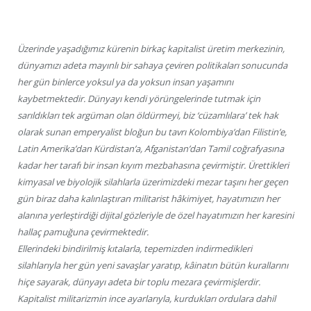
Üzerinde yaşadığımız kürenin birkaç kapitalist üretim merkezinin,
dünyamızı adeta mayınlı bir sahaya çeviren politikaları sonucunda
her gün binlerce yoksul ya da yoksun insan yaşamını
kaybetmektedir. Dünyayı kendi yörüngelerinde tutmak için
sarıldıkları tek argüman olan öldürmeyi, biz ‘cüzamlılara’ tek hak
olarak sunan emperyalist bloğun bu tavrı Kolombiya’dan Filistin’e,
Latin Amerika’dan Kürdistan’a, Afganistan’dan Tamil coğrafyasına
kadar her tarafı bir insan kıyım mezbahasına çevirmiştir. Ürettikleri
kimyasal ve biyolojik silahlarla üzerimizdeki mezar taşını her geçen
gün biraz daha kalınlaştıran militarist hâkimiyet, hayatımızın her
alanına yerleştirdiği dijital gözleriyle de özel hayatımızın her karesini
hallaç pamuğuna çevirmektedir.
Ellerindeki bindirilmiş kıtalarla, tepemizden indirmedikleri
silahlarıyla her gün yeni savaşlar yaratıp, kâinatın bütün kurallarını
hiçe sayarak, dünyayı adeta bir toplu mezara çevirmişlerdir.
Kapitalist militarizmin ince ayarlarıyla, kurdukları ordulara dahil