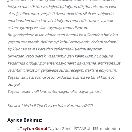
fetişten daha üstün ve değerli olduğunu düşünerek, onun eline
alacağı biberonun, yeryüzü üzerindeki tüm silah ve sahiplerin
emirlerinden daha kutsal olduğunu temel düsturum sayarak
askere gitmeyi ve silah taşımayı reddediyorum.
Bu gerekçelerle insan olmanın en önemli koşullarından biri olan
yaşamı savunarak, öldürmeyi kabul etmeyerek, vicdani reddimi
açıklıyor ve savaş karşıtları saflarındaki yerimi alıyorum.
Bir vicdani retçi olarak, yaşamımın geri kalan kısmını, bugüne
kadarında olduğu gibi enternasyonalist dayanışma, antikapitalist
ve antimilitarist bir çerçevede sürdüreceğimi deklare ediyorum.
Yaşasın sınırsız, sömürüsüz, ordusuz, silahsız ve tahakkümsüz
dünya!
Yaşasın ezilen halkların enternasyonalist dayanışması!
Kocaeli 1 No’lu F Tipi Ceza ve İnfaz Kurumu A7/20
Ayrıca Bakınız:
Tayfun Gönül
Tayfun Gönül-İSTANBUL-155. maddeden