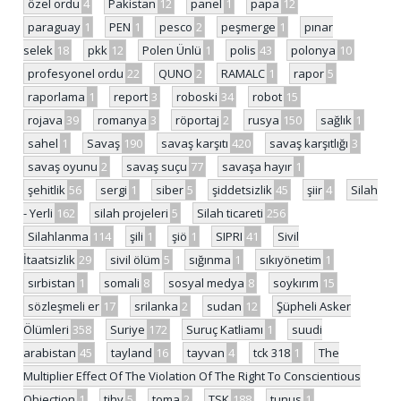
özel ordu
4
Pakistan
12
panel
1
papa
12
paraguay
1
PEN
1
pesco
2
peşmerge
1
pınar
selek
18
pkk
12
Polen Ünlü
1
polis
43
polonya
10
profesyonel ordu
22
QUNO
2
RAMALC
1
rapor
5
raporlama
1
report
3
roboski
34
robot
15
rojava
39
romanya
3
röportaj
2
rusya
150
sağlık
1
sahel
1
Savaş
190
savaş karşıtı
420
savaş karşıtlığı
3
savaş oyunu
2
savaş suçu
77
savaşa hayır
1
şehitlik
56
sergi
1
siber
5
şiddetsizlik
45
şiir
4
Silah
- Yerli
162
silah projeleri
5
Silah ticareti
256
Silahlanma
114
şili
1
şiö
1
SIPRI
41
Sivil
İtaatsizlik
29
sivil ölüm
5
sığınma
1
sıkıyönetim
1
sırbistan
1
somali
8
sosyal medya
8
soykırım
15
sözleşmeli er
17
srilanka
2
sudan
12
Şüpheli Asker
Ölümleri
358
Suriye
172
Suruç Katliamı
1
suudi
arabistan
45
tayland
16
tayvan
4
tck 318
1
The
Multiplier Effect Of The Violation Of The Right To Conscientious
Objection
1
tihv
5
toma
2
TSK
188
tunus
1