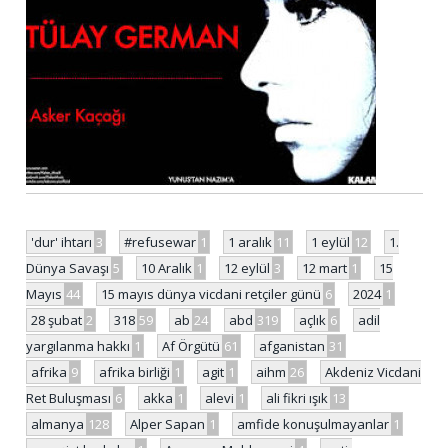
'dur' ihtarı
3
#refusewar
1
1 aralık
11
1 eylül
12
1.
Dünya Savaşı
5
10 Aralık
1
12 eylül
3
12 mart
1
15
Mayıs
44
15 mayıs dünya vicdani retçiler günü
6
2024
1
28 şubat
2
318
59
ab
24
abd
319
açlık
6
adil
yargılanma hakkı
1
Af Örgütü
61
afganistan
31
afrika
9
afrika birliği
1
agit
1
aihm
26
Akdeniz Vicdani
Ret Buluşması
6
akka
1
alevi
1
ali fikri ışık
13
almanya
128
Alper Sapan
1
amfide konuşulmayanlar
1