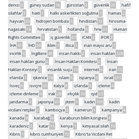
denizi
3
güney sudan
16
gürcistan
2
güvenlik
35
hafif
silahlar
3
haiti
1
halkı askerlikten soğutma
1
hamas
2
hayvan
20
hidrojen bombası
3
hindistan
12
hirosima-
nagasaki
16
hırvatistan
1
hollanda
5
hrw
31
Human
Rights Committee
1
iç güvenlik
67
ICAN
3
IFOR
2
İHA
41
İHD
29
iklim
7
iltica
1
inan mayıs aru
1
incirlik
6
İngiltere
45
insan hakkı
2
insan hakları
138
insan hakları günü
2
İnsan Hakları Komitesi
2
İnsan
Hakları Konseyi
1
insanlık suçu
10
internet
9
iran
15
irlanda
1
işkence
18
islam
5
ispanya
9
israil
231
İsveç
9
isviçre
10
italya
8
izlanda
3
izleme
4
izleme-dinleme
9
ırak
28
ırkçılık
10
ışid
53
jandarma
1
japonya
37
jitem
1
kadın
101
kadın
vicdani retçiler
2
kamboçya
2
kamerun
1
kampanya
4
kanada
9
karabağ
4
karaburun bilim kongresi
1
karadeniz
2
katar
11
kenya
1
kimyasal silah
19
Kıbrıs
1
kıbrıs cumhuriyeti
12
Kıbrıs'ta Vicdani Ret