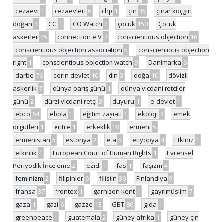
cezaevi
1
cezaevleri
6
chp
1
çin
35
çınar koçgiri
doğan
3
CO
1
CO Watch
2
çocuk
150
Çocuk
askerler
45
connection e.V
7
conscientious objection
16
conscientious objection association
5
conscientious objection
right
1
conscientious objection watch
9
Danimarka
6
darbe
76
derin devlet
10
din
3
doğa
10
dövizli
askerlik
7
dünya barış günü
1
dünya vicdani retçiler
günü
2
dürzi vicdani retçi
3
duyuru
1
e-devlet
1
ebco
64
ebola
1
eğitim zayiatı
1
ekoloji
3
emek
örgütleri
1
eritre
1
erkeklik
18
ermeni
5
ermenistan
5
estonya
2
eta
5
etiyopya
4
Etkiniz
1
etkinlik
1
European Court of Human Rights
1
Evrensel
Periyodik İnceleme
2
ezidi
1
fas
1
faşizm
4
feminizm
2
filipinler
6
filistin
36
Finlandiya
9
fransa
37
frontex
1
garnizon kent
1
gayrimüslim
7
gaza
1
gazi
6
gazze
13
GBT
86
gıda
1
greenpeace
1
guatemala
2
güney afrika
1
güney çin