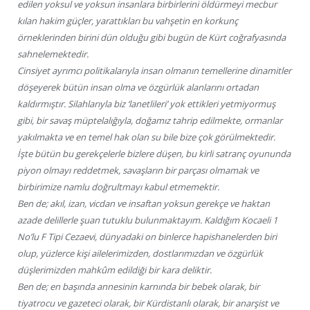
edilen yoksul ve yoksun insanlara birbirlerini öldürmeyi mecbur
kılan hakim güçler, yarattıkları bu vahşetin en korkunç
örneklerinden birini dün olduğu gibi bugün de Kürt coğrafyasında
sahnelemektedir.
Cinsiyet ayrımcı politikalarıyla insan olmanın temellerine dinamitler
döşeyerek bütün insan olma ve özgürlük alanlarını ortadan
kaldırmıştır. Silahlarıyla biz ‘lanetlileri’ yok ettikleri yetmiyormuş
gibi, bir savaş müptelalığıyla, doğamız tahrip edilmekte, ormanlar
yakılmakta ve en temel hak olan su bile bize çok görülmektedir.
İşte bütün bu gerekçelerle bizlere düşen, bu kirli satranç oyununda
piyon olmayı reddetmek, savaşların bir parçası olmamak ve
birbirimize namlu doğrultmayı kabul etmemektir.
Ben de; akıl, izan, vicdan ve insaftan yoksun gerekçe ve haktan
azade delillerle şuan tutuklu bulunmaktayım. Kaldığım Kocaeli 1
No’lu F Tipi Cezaevi, dünyadaki on binlerce hapishanelerden biri
olup, yüzlerce kişi ailelerimizden, dostlarımızdan ve özgürlük
düşlerimizden mahkûm edildiği bir kara deliktir.
Ben de; en başında annesinin karnında bir bebek olarak, bir
tiyatrocu ve gazeteci olarak, bir Kürdistanlı olarak, bir anarşist ve