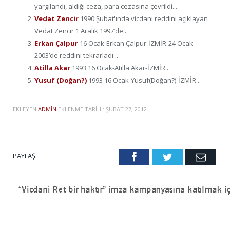
yargılandı, aldığı ceza, para cezasına çevrildi....
Vedat Zencir
1990 Şubat'ında vicdani reddini açıklayan
Vedat Zencir 1 Aralık 1997’de...
Erkan Çalpur
16 Ocak-Erkan Çalpur-İZMİR-24 Ocak
2003’de reddini tekrarladı...
Atilla Akar
1993 16 Ocak-Atilla Akar-İZMİR...
Yusuf (Doğan?)
1993 16 Ocak-Yusuf(Doğan?)-İZMİR...
EKLEYEN
ADMIN
EKLENME TARIHI:
ŞUBAT 27, 2012
PAYLAŞ.
Facebook
Twitter
Emai