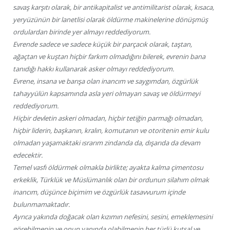
savaş karşıtı olarak, bir antikapitalist ve antimilitarist olarak, kısaca,
yeryüzünün bir lanetlisi olarak öldürme makinelerine dönüşmüş
ordulardan birinde yer almayı reddediyorum.
Evrende sadece ve sadece küçük bir parçacık olarak, taştan,
ağaçtan ve kuştan hiçbir farkım olmadığını bilerek, evrenin bana
tanıdığı hakkı kullanarak asker olmayı reddediyorum.
Evrene, insana ve barışa olan inancım ve saygımdan, özgürlük
tahayyülün kapsamında asla yeri olmayan savaş ve öldürmeyi
reddediyorum.
Hiçbir devletin askeri olmadan, hiçbir tetiğin parmağı olmadan,
hiçbir liderin, başkanın, kralın, komutanın ve otoritenin emir kulu
olmadan yaşamaktaki ısrarım zindanda da, dışarıda da devam
edecektir.
Temel vasfı öldürmek olmakla birlikte; ayakta kalma çimentosu
erkeklik, Türklük ve Müslümanlık olan bir ordunun silahım olmak
inancım, düşünce biçimim ve özgürlük tasavvurum içinde
bulunmamaktadır.
Ayrıca yakında doğacak olan kızımın nefesini, sesini, emeklemesini
görebilmenin ve onun yanında olabilmenin her türlü kutsal ve