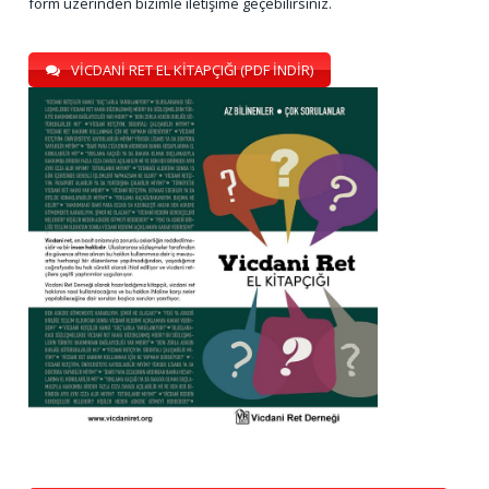
form üzerinden bizimle iletişime geçebilirsiniz.
VİCDANİ RET EL KİTAPÇIĞI (PDF İNDİR)