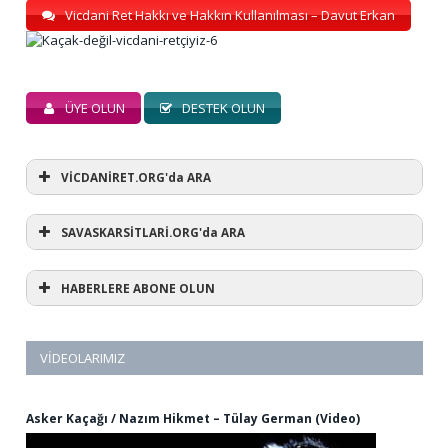
Vicdani Ret Hakkı ve Hakkın Kullanılması – Davut Erkan
ÜYE OLUN
DESTEK OLUN
VİCDANİRET.ORG'da ARA
SAVASKARSİTLARİ.ORG'da ARA
HABERLERE ABONE OLUN
VIDEOLARIMIZ
Asker Kaçağı / Nazım Hikmet – Tülay German (Video)