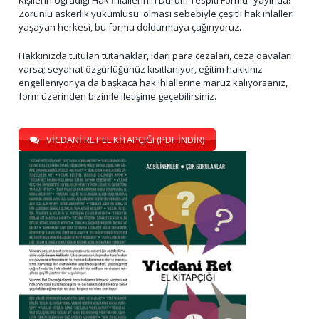
Kişilerin Uğradığı Hak İhlallerinin Durum Tespiti Formu” yayında!
Zorunlu askerlik yükümlüsü olması sebebiyle çeşitli hak ihlalleri
yaşayan herkesi, bu formu doldurmaya çağırıyoruz.
Hakkınızda tutulan tutanaklar, idari para cezaları, ceza davaları
varsa; seyahat özgürlüğünüz kısıtlanıyor, eğitim hakkınız
engelleniyor ya da başkaca hak ihlallerine maruz kalıyorsanız,
form üzerinden bizimle iletişime geçebilirsiniz.
VİCDANİ RET EL KİTAPÇIĞI (PDF İNDİR)