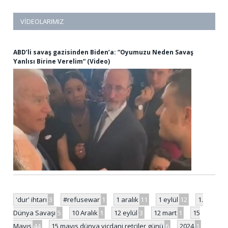
VIDEOLARIMIZ
ABD’li savaş gazisinden Biden’a: “Oyumuzu Neden Savaş
Yanlısı Birine Verelim” (Video)
'dur' ihtarı
3
#refusewar
1
1 aralık
11
1 eylül
12
1.
Dünya Savaşı
5
10 Aralık
1
12 eylül
3
12 mart
1
15
Mayıs
44
15 mayıs dünya vicdani retçiler günü
6
2024
1