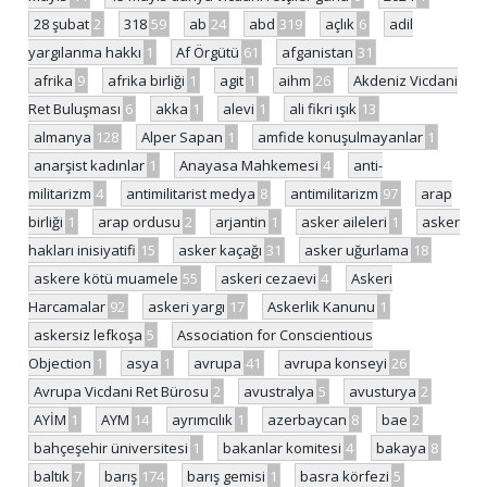
28 şubat
2
318
59
ab
24
abd
319
açlık
6
adil
yargılanma hakkı
1
Af Örgütü
61
afganistan
31
afrika
9
afrika birliği
1
agit
1
aihm
26
Akdeniz Vicdani
Ret Buluşması
6
akka
1
alevi
1
ali fikri ışık
13
almanya
128
Alper Sapan
1
amfide konuşulmayanlar
1
anarşist kadınlar
1
Anayasa Mahkemesi
4
anti-
militarizm
4
antimilitarist medya
8
antimilitarizm
97
arap
birliği
1
arap ordusu
2
arjantin
1
asker aileleri
1
asker
hakları inisiyatifi
15
asker kaçağı
31
asker uğurlama
18
askere kötü muamele
55
askeri cezaevi
4
Askeri
Harcamalar
92
askeri yargı
17
Askerlik Kanunu
1
askersiz lefkoşa
5
Association for Conscientious
Objection
1
asya
1
avrupa
41
avrupa konseyi
26
Avrupa Vicdani Ret Bürosu
2
avustralya
5
avusturya
2
AYİM
1
AYM
14
ayrımcılık
1
azerbaycan
8
bae
2
bahçeşehir üniversitesi
1
bakanlar komitesi
4
bakaya
8
baltık
7
barış
174
barış gemisi
1
basra körfezi
5