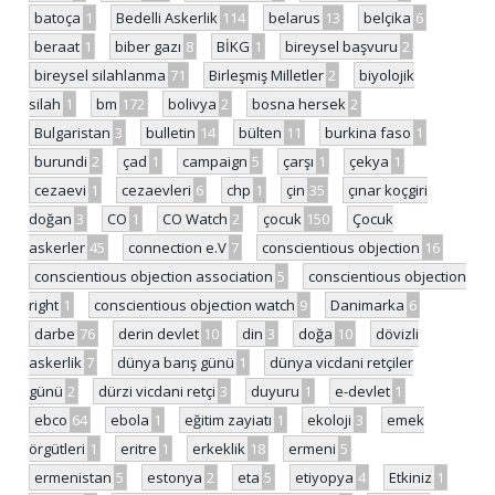
batoça
1
Bedelli Askerlik
114
belarus
13
belçika
6
beraat
1
biber gazı
8
BİKG
1
bireysel başvuru
2
bireysel silahlanma
71
Birleşmiş Milletler
2
biyolojik
silah
1
bm
172
bolivya
2
bosna hersek
2
Bulgaristan
3
bulletin
14
bülten
11
burkina faso
1
burundi
2
çad
1
campaign
5
çarşı
1
çekya
1
cezaevi
1
cezaevleri
6
chp
1
çin
35
çınar koçgiri
doğan
3
CO
1
CO Watch
2
çocuk
150
Çocuk
askerler
45
connection e.V
7
conscientious objection
16
conscientious objection association
5
conscientious objection
right
1
conscientious objection watch
9
Danimarka
6
darbe
76
derin devlet
10
din
3
doğa
10
dövizli
askerlik
7
dünya barış günü
1
dünya vicdani retçiler
günü
2
dürzi vicdani retçi
3
duyuru
1
e-devlet
1
ebco
64
ebola
1
eğitim zayiatı
1
ekoloji
3
emek
örgütleri
1
eritre
1
erkeklik
18
ermeni
5
ermenistan
5
estonya
2
eta
5
etiyopya
4
Etkiniz
1