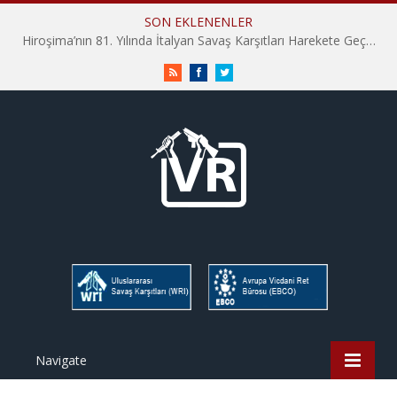
SON EKLENENLER
Hiroşima’nın 81. Yılında İtalyan Savaş Karşıtları Harekete Geçti: “Hatırlamak yeterli değil”
RSS
Facebook
Twitter
Navigate