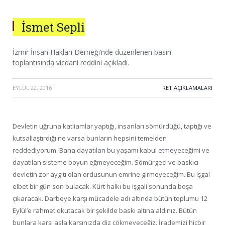
İsmet Sepli
İzmir İnsan Hakları Derneği’nde düzenlenen basın
toplantısında vicdani reddini açıkladı.
EYLÜL 22, 2016
·
RET AÇIKLAMALARI
Devletin uğruna katliamlar yaptığı, insanları sömürdüğü, taptığı ve
kutsallaştırdığı ne varsa bunların hepsini temelden
reddediyorum. Bana dayatılan bu yaşamı kabul etmeyeceğimi ve
dayatılan sisteme boyun eğmeyeceğim. Sömürgeci ve baskıcı
devletin zor aygıtı olan ordusunun emrine girmeyeceğim. Bu işgal
elbet bir gün son bulacak. Kürt halkı bu işgali sonunda boşa
çıkaracak. Darbeye karşı mücadele adı altında bütün toplumu 12
Eylül’e rahmet okutacak bir şekilde baskı altına aldınız. Bütün
bunlara karşı asla karşınızda diz çökmeyeceğiz. İrademizi hiçbir