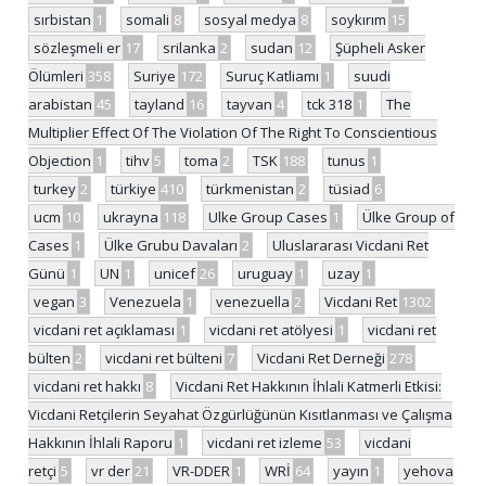
sırbistan
1
somali
8
sosyal medya
8
soykırım
15
sözleşmeli er
17
srilanka
2
sudan
12
Şüpheli Asker
Ölümleri
358
Suriye
172
Suruç Katliamı
1
suudi
arabistan
45
tayland
16
tayvan
4
tck 318
1
The
Multiplier Effect Of The Violation Of The Right To Conscientious
Objection
1
tihv
5
toma
2
TSK
188
tunus
1
turkey
2
türkiye
410
türkmenistan
2
tüsiad
6
ucm
10
ukrayna
118
Ulke Group Cases
1
Ülke Group of
Cases
1
Ülke Grubu Davaları
2
Uluslararası Vicdani Ret
Günü
1
UN
1
unicef
26
uruguay
1
uzay
1
vegan
3
Venezuela
1
venezuella
2
Vicdani Ret
1302
vicdani ret açıklaması
1
vicdani ret atölyesi
1
vicdani ret
bülten
2
vicdani ret bülteni
7
Vicdani Ret Derneği
278
vicdani ret hakkı
8
Vicdani Ret Hakkının İhlali Katmerli Etkisi:
Vicdani Retçilerin Seyahat Özgürlüğünün Kısıtlanması ve Çalışma
Hakkının İhlali Raporu
1
vicdani ret izleme
53
vicdani
retçi
5
vr der
21
VR-DDER
1
WRİ
64
yayın
1
yehova