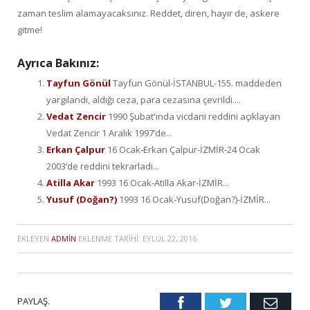
zaman teslim alamayacaksınız. Reddet, diren, hayır de, askere
gitme!
Ayrıca Bakınız:
Tayfun Gönül
Tayfun Gönül-İSTANBUL-155. maddeden
yargılandı, aldığı ceza, para cezasına çevrildi....
Vedat Zencir
1990 Şubat'ında vicdani reddini açıklayan
Vedat Zencir 1 Aralık 1997’de...
Erkan Çalpur
16 Ocak-Erkan Çalpur-İZMİR-24 Ocak
2003’de reddini tekrarladı...
Atilla Akar
1993 16 Ocak-Atilla Akar-İZMİR...
Yusuf (Doğan?)
1993 16 Ocak-Yusuf(Doğan?)-İZMİR...
EKLEYEN
ADMIN
EKLENME TARIHI:
EYLÜL 22, 2016
PAYLAŞ.
Facebook
Twitter
Emai