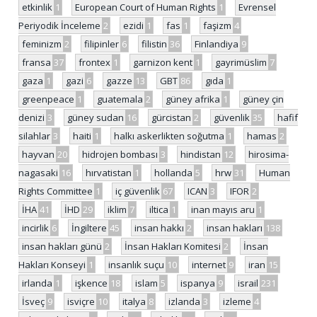
etkinlik
1
European Court of Human Rights
1
Evrensel
Periyodik İnceleme
2
ezidi
1
fas
1
faşizm
4
feminizm
2
filipinler
6
filistin
36
Finlandiya
9
fransa
37
frontex
1
garnizon kent
1
gayrimüslim
7
gaza
1
gazi
6
gazze
13
GBT
86
gıda
1
greenpeace
1
guatemala
2
güney afrika
1
güney çin
denizi
3
güney sudan
16
gürcistan
2
güvenlik
35
hafif
silahlar
3
haiti
1
halkı askerlikten soğutma
1
hamas
2
hayvan
20
hidrojen bombası
3
hindistan
12
hirosima-
nagasaki
16
hırvatistan
1
hollanda
5
hrw
31
Human
Rights Committee
1
iç güvenlik
67
ICAN
3
IFOR
2
İHA
41
İHD
29
iklim
7
iltica
1
inan mayıs aru
1
incirlik
6
İngiltere
45
insan hakkı
2
insan hakları
138
insan hakları günü
2
İnsan Hakları Komitesi
2
İnsan
Hakları Konseyi
1
insanlık suçu
10
internet
9
iran
15
irlanda
1
işkence
18
islam
5
ispanya
9
israil
231
İsveç
9
isviçre
10
italya
8
izlanda
3
izleme
4