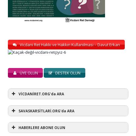
Vicdani Ret Hakkı ve Hakkın Kullanılması – Davut Erkan
ÜYE OLUN
DESTEK OLUN
VİCDANİRET.ORG'da ARA
SAVASKARSİTLARİ.ORG'da ARA
HABERLERE ABONE OLUN