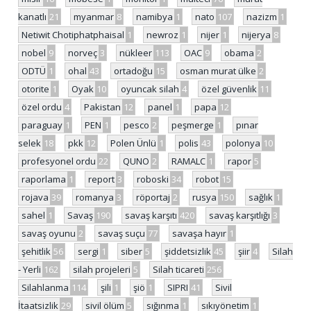
kanatlı
21
myanmar
8
namibya
1
nato
107
nazizm
1
Netiwit Chotiphatphaisal
1
newroz
1
nijer
1
nijerya
8
nobel
9
norveç
3
nükleer
113
OAC
9
obama
2
ODTÜ
1
ohal
43
ortadoğu
15
osman murat ülke
2
otorite
1
Oyak
10
oyuncak silah
4
özel güvenlik
11
özel ordu
4
Pakistan
12
panel
1
papa
12
paraguay
1
PEN
1
pesco
2
peşmerge
1
pınar
selek
18
pkk
12
Polen Ünlü
1
polis
43
polonya
10
profesyonel ordu
22
QUNO
2
RAMALC
1
rapor
5
raporlama
1
report
3
roboski
34
robot
15
rojava
39
romanya
3
röportaj
2
rusya
150
sağlık
1
sahel
1
Savaş
190
savaş karşıtı
420
savaş karşıtlığı
3
savaş oyunu
2
savaş suçu
77
savaşa hayır
1
şehitlik
56
sergi
1
siber
5
şiddetsizlik
45
şiir
4
Silah
- Yerli
162
silah projeleri
5
Silah ticareti
256
Silahlanma
114
şili
1
şiö
1
SIPRI
41
Sivil
İtaatsizlik
29
sivil ölüm
5
sığınma
1
sıkıyönetim
1