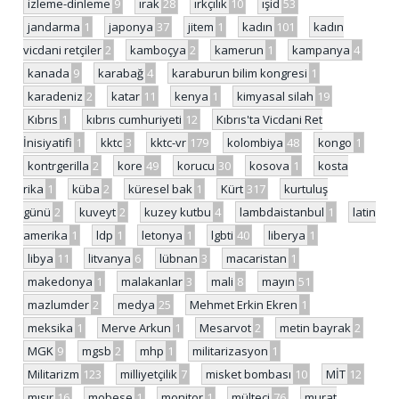
izleme-dinleme
9
ırak
28
ırkçılık
10
ışid
53
jandarma
1
japonya
37
jitem
1
kadın
101
kadın
vicdani retçiler
2
kamboçya
2
kamerun
1
kampanya
4
kanada
9
karabağ
4
karaburun bilim kongresi
1
karadeniz
2
katar
11
kenya
1
kimyasal silah
19
Kıbrıs
1
kıbrıs cumhuriyeti
12
Kıbrıs'ta Vicdani Ret
İnisiyatifi
1
kktc
3
kktc-vr
179
kolombiya
48
kongo
1
kontrgerilla
2
kore
49
korucu
30
kosova
1
kosta
rika
1
küba
2
küresel bak
1
Kürt
317
kurtuluş
günü
2
kuveyt
2
kuzey kutbu
4
lambdaistanbul
1
latin
amerika
1
ldp
1
letonya
1
lgbti
40
liberya
1
libya
11
litvanya
6
lübnan
3
macaristan
1
makedonya
1
malakanlar
3
mali
8
mayın
51
mazlumder
2
medya
25
Mehmet Erkin Ekren
1
meksika
1
Merve Arkun
1
Mesarvot
2
metin bayrak
2
MGK
9
mgsb
2
mhp
1
militarizasyon
1
Militarizm
123
milliyetçilik
7
misket bombası
10
MİT
12
mısır
16
mobese
1
monitor
1
mülteci
76
murat