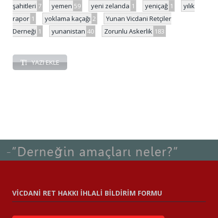
şahitleri
7
yemen
59
yeni zelanda
1
yeniçağ
1
yılık
rapor
1
yoklama kaçağı
2
Yunan Vicdani Retçiler
Derneği
1
yunanistan
40
Zorunlu Askerlik
183
YAZI EKLE
VİCDANİ RET HAKKI İHLALİ BİLDİRİM FORMU