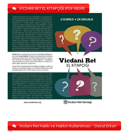
VİCDANİ RET EL KİTAPÇIĞI (PDF İNDİR)
Vicdani Ret Hakkı ve Hakkın Kullanılması – Davut Erkan