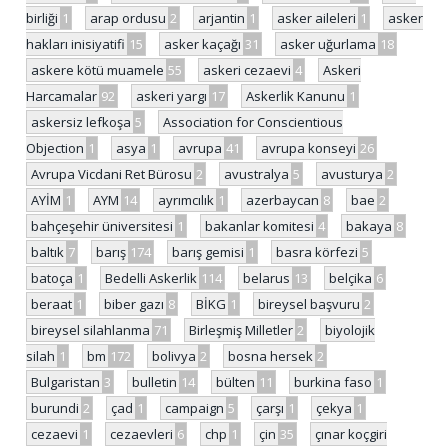
birliği
1
arap ordusu
2
arjantin
1
asker aileleri
1
asker
hakları inisiyatifi
15
asker kaçağı
31
asker uğurlama
18
askere kötü muamele
55
askeri cezaevi
4
Askeri
Harcamalar
92
askeri yargı
17
Askerlik Kanunu
1
askersiz lefkoşa
5
Association for Conscientious
Objection
1
asya
1
avrupa
41
avrupa konseyi
26
Avrupa Vicdani Ret Bürosu
2
avustralya
5
avusturya
2
AYİM
1
AYM
14
ayrımcılık
1
azerbaycan
8
bae
2
bahçeşehir üniversitesi
1
bakanlar komitesi
4
bakaya
8
baltık
7
barış
174
barış gemisi
1
basra körfezi
5
batoça
1
Bedelli Askerlik
114
belarus
13
belçika
6
beraat
1
biber gazı
8
BİKG
1
bireysel başvuru
2
bireysel silahlanma
71
Birleşmiş Milletler
2
biyolojik
silah
1
bm
172
bolivya
2
bosna hersek
2
Bulgaristan
3
bulletin
14
bülten
11
burkina faso
1
burundi
2
çad
1
campaign
5
çarşı
1
çekya
1
cezaevi
1
cezaevleri
6
chp
1
çin
35
çınar koçgiri