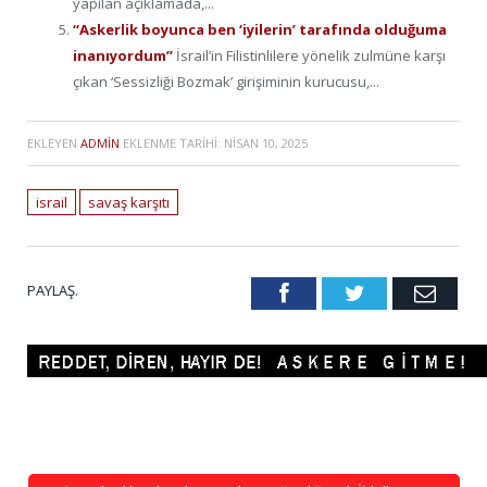
yapılan açıklamada,...
“Askerlik boyunca ben ‘iyilerin’ tarafında olduğuma
inanıyordum”
İsrail’in Filistinlilere yönelik zulmüne karşı
çıkan ‘Sessizliği Bozmak’ girişiminin kurucusu,...
EKLEYEN
ADMIN
EKLENME TARIHI:
NISAN 10, 2025
israil
savaş karşıtı
PAYLAŞ.
Facebook
Twitter
Emai