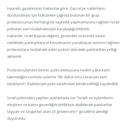
Haaretz gazetesinin haberine göre, Gazze’ye saldırıların
durdurulması için hükümete çağrıda bulunan bir grup
protestocunun herhangi bir taşkınlık yapmamasına rağmen İsrail
polisinin sert müdahalesiyle karşılaştığı bildirildi.
Haberde, İsrail Başsavcılığının, gösteriler sırasında siyasi
nitelikteki pankartlara el konulmasını yasaklayan emrine rağmen
protestolara müdahale eden polisin alandaki pankartları yırttığı
aktarıldı.
Protestoculardan birinin, polis memuruna neden yaka kartı
takmadığını sorması üzerine “Bir daha soru sorarsan seni
tutuklarım” ifadeleriyle polis tarafından tehdit edildiği kaydedildi.
İsrail polisinden yapılan açıklamada ise “İsrail’i ve eylemlerini
eleştiren ve kamu güvenliğini tehlikeye atabilecek pankartlar
taşıyan ve sloganlar atan 23 göstericinin” gözaltına alındığı
duyuruldu.