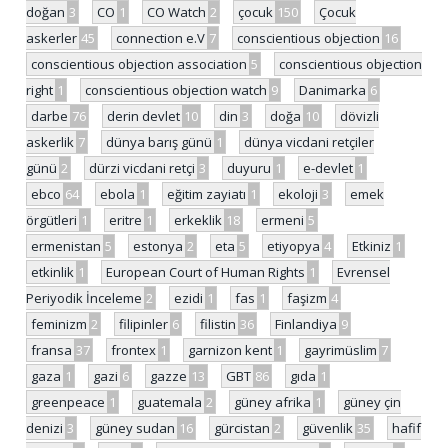
doğan
3
CO
1
CO Watch
2
çocuk
150
Çocuk
askerler
45
connection e.V
7
conscientious objection
16
conscientious objection association
5
conscientious objection
right
1
conscientious objection watch
9
Danimarka
6
darbe
76
derin devlet
10
din
3
doğa
10
dövizli
askerlik
7
dünya barış günü
1
dünya vicdani retçiler
günü
2
dürzi vicdani retçi
3
duyuru
1
e-devlet
1
ebco
64
ebola
1
eğitim zayiatı
1
ekoloji
3
emek
örgütleri
1
eritre
1
erkeklik
18
ermeni
5
ermenistan
5
estonya
2
eta
5
etiyopya
4
Etkiniz
1
etkinlik
1
European Court of Human Rights
1
Evrensel
Periyodik İnceleme
2
ezidi
1
fas
1
faşizm
4
feminizm
2
filipinler
6
filistin
36
Finlandiya
9
fransa
37
frontex
1
garnizon kent
1
gayrimüslim
7
gaza
1
gazi
6
gazze
13
GBT
86
gıda
1
greenpeace
1
guatemala
2
güney afrika
1
güney çin
denizi
3
güney sudan
16
gürcistan
2
güvenlik
35
hafif