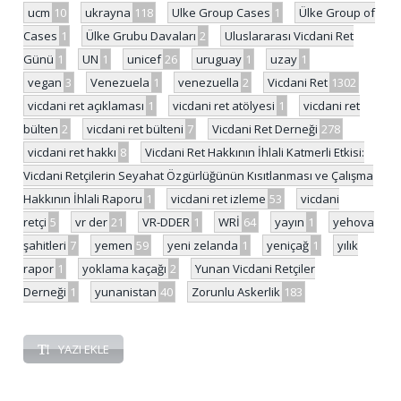
ucm
10
ukrayna
118
Ulke Group Cases
1
Ülke Group of
Cases
1
Ülke Grubu Davaları
2
Uluslararası Vicdani Ret
Günü
1
UN
1
unicef
26
uruguay
1
uzay
1
vegan
3
Venezuela
1
venezuella
2
Vicdani Ret
1302
vicdani ret açıklaması
1
vicdani ret atölyesi
1
vicdani ret
bülten
2
vicdani ret bülteni
7
Vicdani Ret Derneği
278
vicdani ret hakkı
8
Vicdani Ret Hakkının İhlali Katmerli Etkisi:
Vicdani Retçilerin Seyahat Özgürlüğünün Kısıtlanması ve Çalışma
Hakkının İhlali Raporu
1
vicdani ret izleme
53
vicdani
retçi
5
vr der
21
VR-DDER
1
WRİ
64
yayın
1
yehova
şahitleri
7
yemen
59
yeni zelanda
1
yeniçağ
1
yılık
rapor
1
yoklama kaçağı
2
Yunan Vicdani Retçiler
Derneği
1
yunanistan
40
Zorunlu Askerlik
183
YAZI EKLE