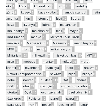
kontrgerilla
2
kore
49
korucu
30
kosova
1
kosta
rika
1
küba
2
küresel bak
1
Kürt
317
kurtuluş
günü
2
kuveyt
2
kuzey kutbu
4
lambdaistanbul
1
latin
amerika
1
ldp
1
letonya
1
lgbti
40
liberya
1
libya
11
litvanya
6
lübnan
3
macaristan
1
makedonya
1
malakanlar
3
mali
8
mayın
51
mazlumder
2
medya
25
Mehmet Erkin Ekren
1
meksika
1
Merve Arkun
1
Mesarvot
2
metin bayrak
2
MGK
9
mgsb
2
mhp
1
militarizasyon
1
Militarizm
123
milliyetçilik
7
misket bombası
10
MİT
12
mısır
16
mobese
1
monitor
1
mülteci
76
murat
kanatlı
21
myanmar
8
namibya
1
nato
107
nazizm
1
Netiwit Chotiphatphaisal
1
newroz
1
nijer
1
nijerya
8
nobel
9
norveç
3
nükleer
113
OAC
9
obama
2
ODTÜ
1
ohal
43
ortadoğu
15
osman murat ülke
2
otorite
1
Oyak
10
oyuncak silah
4
özel güvenlik
11
özel ordu
4
Pakistan
12
panel
1
papa
12
paraguay
1
PEN
1
pesco
2
peşmerge
1
pınar