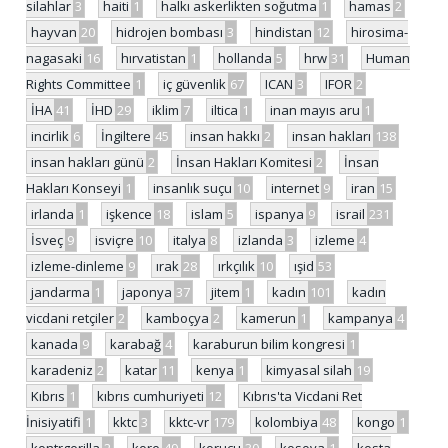
silahlar
3
haiti
1
halkı askerlikten soğutma
1
hamas
2
hayvan
20
hidrojen bombası
3
hindistan
12
hirosima-
nagasaki
16
hırvatistan
1
hollanda
5
hrw
31
Human
Rights Committee
1
iç güvenlik
67
ICAN
3
IFOR
2
İHA
41
İHD
29
iklim
7
iltica
1
inan mayıs aru
1
incirlik
6
İngiltere
45
insan hakkı
2
insan hakları
138
insan hakları günü
2
İnsan Hakları Komitesi
2
İnsan
Hakları Konseyi
1
insanlık suçu
10
internet
9
iran
15
irlanda
1
işkence
18
islam
5
ispanya
9
israil
231
İsveç
9
isviçre
10
italya
8
izlanda
3
izleme
4
izleme-dinleme
9
ırak
28
ırkçılık
10
ışid
53
jandarma
1
japonya
37
jitem
1
kadın
101
kadın
vicdani retçiler
2
kamboçya
2
kamerun
1
kampanya
4
kanada
9
karabağ
4
karaburun bilim kongresi
1
karadeniz
2
katar
11
kenya
1
kimyasal silah
19
Kıbrıs
1
kıbrıs cumhuriyeti
12
Kıbrıs'ta Vicdani Ret
İnisiyatifi
1
kktc
3
kktc-vr
179
kolombiya
48
kongo
1