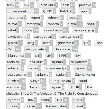
selek
18
pkk
12
Polen Ünlü
1
polis
43
polonya
10
profesyonel ordu
22
QUNO
2
RAMALC
1
rapor
5
raporlama
1
report
3
roboski
34
robot
15
rojava
39
romanya
3
röportaj
2
rusya
150
sağlık
1
sahel
1
Savaş
190
savaş karşıtı
420
savaş karşıtlığı
3
savaş oyunu
2
savaş suçu
77
savaşa hayır
1
şehitlik
56
sergi
1
siber
5
şiddetsizlik
45
şiir
4
Silah
- Yerli
162
silah projeleri
5
Silah ticareti
256
Silahlanma
114
şili
1
şiö
1
SIPRI
41
Sivil
İtaatsizlik
29
sivil ölüm
5
sığınma
1
sıkıyönetim
1
sırbistan
1
somali
8
sosyal medya
8
soykırım
15
sözleşmeli er
17
srilanka
2
sudan
12
Şüpheli Asker
Ölümleri
358
Suriye
172
Suruç Katliamı
1
suudi
arabistan
45
tayland
16
tayvan
4
tck 318
1
The
Multiplier Effect Of The Violation Of The Right To Conscientious
Objection
1
tihv
5
toma
2
TSK
188
tunus
1
turkey
2
türkiye
410
türkmenistan
2
tüsiad
6