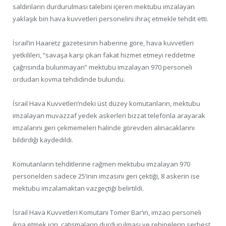
saldırıların durdurulması talebini içeren mektubu imzalayan
yaklaşık bin hava kuvvetleri personelini ihraç etmekle tehdit etti.
İsrail’in Haaretz gazetesinin haberine göre, hava kuvvetleri
yetkilileri, “savaşa karşı çıkan fakat hizmet etmeyi reddetme
çağrısında bulunmayan” mektubu imzalayan 970 personeli
ordudan kovma tehdidinde bulundu.
İsrail Hava Kuvvetleri’ndeki üst düzey komutanların, mektubu
imzalayan muvazzaf yedek askerleri bizzat telefonla arayarak
imzalarını geri çekmemeleri halinde görevden alınacaklarını
bildirdiği kaydedildi.
Komutanların tehditlerine rağmen mektubu imzalayan 970
personelden sadece 25’inin imzasını geri çektiği, 8 askerin ise
mektubu imzalamaktan vazgeçtiği belirtildi.
İsrail Hava Kuvvetleri Komutanı Tomer Bar’ın, imzacı personeli
ikna etmek için, çatışmaların durdurulması ve rehinelerin serbest