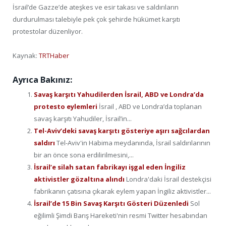
İsrail’de Gazze’de ateşkes ve esir takası ve saldırıların
durdurulması talebiyle pek çok şehirde hükümet karşıtı
protestolar düzenliyor.
Kaynak:
TRTHaber
Ayrıca Bakınız:
Savaş karşıtı Yahudilerden İsrail, ABD ve Londra’da
protesto eylemleri
İsrail , ABD ve Londra’da toplanan
savaş karşıtı Yahudiler, İsrail’in...
Tel-Aviv’deki savaş karşıtı gösteriye aşırı sağcılardan
saldırı
Tel-Aviv'in Habima meydanında, İsrail saldırılarının
bir an önce sona erdilirilmesini,...
İsrail’e silah satan fabrikayı işgal eden İngiliz
aktivistler gözaltına alındı
Londra'daki İsrail destekçisi
fabrikanın çatısına çıkarak eylem yapan İngiliz aktivistler...
İsrail’de 15 Bin Savaş Karşıtı Gösteri Düzenledi
Sol
eğilimli Şimdi Barış Hareketi'nin resmi Twitter hesabından