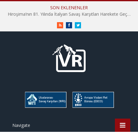
SON EKLENENLER
Hiroşima’nın 81. Yılında İtalyan Savaş Karşıtları Harekete Geçti: “Hatırlamak yeterli değil”
RSS
Facebook
Twitter
Navigate