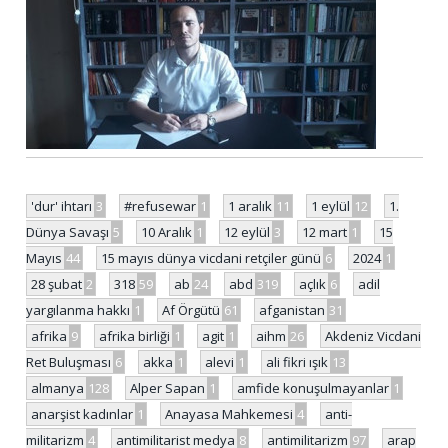
'dur' ihtarı
3
#refusewar
1
1 aralık
11
1 eylül
12
1.
Dünya Savaşı
5
10 Aralık
1
12 eylül
3
12 mart
1
15
Mayıs
44
15 mayıs dünya vicdani retçiler günü
6
2024
1
28 şubat
2
318
59
ab
24
abd
319
açlık
6
adil
yargılanma hakkı
1
Af Örgütü
61
afganistan
31
afrika
9
afrika birliği
1
agit
1
aihm
26
Akdeniz Vicdani
Ret Buluşması
6
akka
1
alevi
1
ali fikri ışık
13
almanya
128
Alper Sapan
1
amfide konuşulmayanlar
1
anarşist kadınlar
1
Anayasa Mahkemesi
4
anti-
militarizm
4
antimilitarist medya
8
antimilitarizm
97
arap