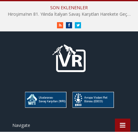
SON EKLENENLER
Hiroşima’nın 81. Yılında İtalyan Savaş Karşıtları Harekete Geçti: “Hatırlamak yeterli değil”
RSS
Facebook
Twitter
Navigate