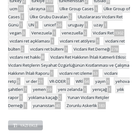
turkey
2
türkiye
410
türkmenistan
2
tüsiad
6
ucm
10
ukrayna
118
Ulke Group Cases
1
Ülke Group of
Cases
1
Ülke Grubu Davaları
2
Uluslararası Vicdani Ret
Günü
1
UN
1
unicef
26
uruguay
1
uzay
1
vegan
3
Venezuela
1
venezuella
2
Vicdani Ret
1302
vicdani ret açıklaması
1
vicdani ret atölyesi
1
vicdani ret
bülten
2
vicdani ret bülteni
7
Vicdani Ret Derneği
278
vicdani ret hakkı
8
Vicdani Ret Hakkının İhlali Katmerli Etkisi:
Vicdani Retçilerin Seyahat Özgürlüğünün Kısıtlanması ve Çalışma
Hakkının İhlali Raporu
1
vicdani ret izleme
53
vicdani
retçi
5
vr der
21
VR-DDER
1
WRİ
64
yayın
1
yehova
şahitleri
7
yemen
59
yeni zelanda
1
yeniçağ
1
yılık
rapor
1
yoklama kaçağı
2
Yunan Vicdani Retçiler
Derneği
1
yunanistan
40
Zorunlu Askerlik
183
YAZI EKLE