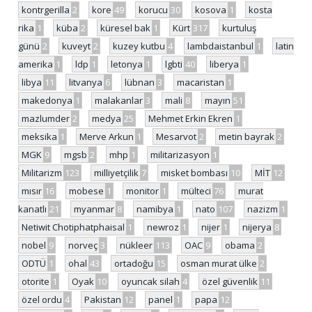
kontrgerilla
2
kore
49
korucu
30
kosova
1
kosta
rika
1
küba
2
küresel bak
1
Kürt
317
kurtuluş
günü
2
kuveyt
2
kuzey kutbu
4
lambdaistanbul
1
latin
amerika
1
ldp
1
letonya
1
lgbti
40
liberya
1
libya
11
litvanya
6
lübnan
3
macaristan
1
makedonya
1
malakanlar
3
mali
8
mayın
51
mazlumder
2
medya
25
Mehmet Erkin Ekren
1
meksika
1
Merve Arkun
1
Mesarvot
2
metin bayrak
2
MGK
9
mgsb
2
mhp
1
militarizasyon
1
Militarizm
123
milliyetçilik
7
misket bombası
10
MİT
12
mısır
16
mobese
1
monitor
1
mülteci
76
murat
kanatlı
21
myanmar
8
namibya
1
nato
107
nazizm
1
Netiwit Chotiphatphaisal
1
newroz
1
nijer
1
nijerya
8
nobel
9
norveç
3
nükleer
113
OAC
9
obama
2
ODTÜ
1
ohal
43
ortadoğu
15
osman murat ülke
2
otorite
1
Oyak
10
oyuncak silah
4
özel güvenlik
11
özel ordu
4
Pakistan
12
panel
1
papa
12