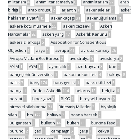
militarizm
4
antimilitarist medya
8
antimilitarizm
97
arap
birliği
1
arap ordusu
2
arjantin
1
asker aileleri
1
asker
hakları inisiyatifi
15
asker kaçağı
31
asker uğurlama
18
askere kötü muamele
55
askeri cezaevi
4
Askeri
Harcamalar
92
askeri yargı
17
Askerlik Kanunu
1
askersiz lefkoşa
5
Association for Conscientious
Objection
1
asya
1
avrupa
41
avrupa konseyi
26
Avrupa Vicdani Ret Bürosu
2
avustralya
5
avusturya
2
AYİM
1
AYM
14
ayrımcılık
1
azerbaycan
8
bae
2
bahçeşehir üniversitesi
1
bakanlar komitesi
4
bakaya
8
baltık
7
barış
174
barış gemisi
1
basra körfezi
5
batoça
1
Bedelli Askerlik
114
belarus
13
belçika
6
beraat
1
biber gazı
8
BİKG
1
bireysel başvuru
2
bireysel silahlanma
71
Birleşmiş Milletler
2
biyolojik
silah
1
bm
172
bolivya
2
bosna hersek
2
Bulgaristan
3
bulletin
14
bülten
11
burkina faso
1
burundi
2
çad
1
campaign
5
çarşı
1
çekya
1
cezaevi
1
cezaevleri
6
chp
1
çin
35
çınar koçgiri