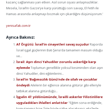
kazanç sağlanması yan etken. Asıl sorun siyasi anlaşmazlıklar.
Mesela, İsrail’in Gazze’ye karşı yürüttüğü son savaşı, El Fetih ile
Hamas arasında anlaşmayı bozmak için çıkardığını düşünüyorum.’
yenisafak.com.tr
Ayrıca Bakınız:
Af Örgütü: İsrail’in cinayetleri savaş suçudur
Raporda
İsrail işgal güçlerinin Batı Şeria'da tamamen masum olduğu
ve...
İsrail: Aşırı dinci Yahudiler zorunlu askerliğe karşı
eylemde
Toplumun genellikle yoksul kesiminden olan aşırı
dinci Yahudiler, dini eğitimlerini...
İsrail’in ‘Bağımsızlık Günü’nde de silah ve çocuklar
öndeydi
Ailelerin bir eğlence alanına götürür gibi elleriyle
tatbikat alanına götürdüğü...
İşgalin 47. yıldönümünde, İsrailli askerler Filistinlilere
uyguladıkları ihlalleri anlattılar
"Eğitim sona erdiğinde,
komutanımız bize “İşte böyle rütbe alacaksınız: eks’lerle....