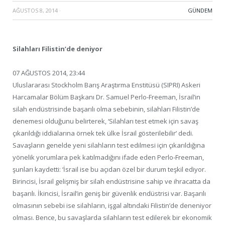
AĞUSTOS 8, 2014
·
GÜNDEM
Silahları Filistin’de deniyor
07 AĞUSTOS 2014, 23:44
Uluslararası Stockholm Barış Araştırma Enstitüsü (SIPRI) Askeri
Harcamalar Bölüm Başkanı Dr. Samuel Perlo-Freeman, İsrail’in
silah endüstrisinde başarılı olma sebebinin, silahları Filistin’de
denemesi olduğunu belirterek, ‘Silahları test etmek için savaş
çıkarıldığı iddialarına örnek tek ülke İsrail gösterilebilir’ dedi.
Savaşların genelde yeni silahların test edilmesi için çıkarıldığına
yönelik yorumlara pek katılmadığını ifade eden Perlo-Freeman,
şunları kaydetti: ‘İsrail ise bu açıdan özel bir durum teşkil ediyor.
Birincisi, İsrail gelişmiş bir silah endüstrisine sahip ve ihracatta da
başarılı. İkincisi, İsrail’in geniş bir güvenlik endüstrisi var. Başarılı
olmasının sebebi ise silahların, işgal altındaki Filistin’de deneniyor
olması. Bence, bu savaşlarda silahların test edilerek bir ekonomik