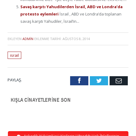
Savaş karşıtı Yahudilerden İsrail, ABD ve Londra’da
protesto eylemleri
İsrail , ABD ve Londra’da toplanan
savaş karşıtı Yahudiler, İsrail’in...
EKLEYEN
ADMIN
EKLENME TARIHI:
AĞUSTOS 8, 2014
israil
PAYLAŞ.
Facebook
Twitter
Emai
Askerlik Yükümlüsü Kişilerin Uğradığı Hak İhlallerinin