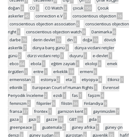
doğan
3
CO
1
CO Watch
2
çocuk
150
Çocuk
askerler
45
connection e.V
7
conscientious objection
16
conscientious objection association
5
conscientious objection
right
1
conscientious objection watch
9
Danimarka
6
darbe
76
derin devlet
10
din
3
doğa
10
dövizli
askerlik
7
dünya barış günü
1
dünya vicdani retçiler
günü
2
dürzi vicdani retçi
3
duyuru
1
e-devlet
1
ebco
64
ebola
1
eğitim zayiatı
1
ekoloji
3
emek
örgütleri
1
eritre
1
erkeklik
18
ermeni
5
ermenistan
5
estonya
2
eta
5
etiyopya
4
Etkiniz
1
etkinlik
1
European Court of Human Rights
1
Evrensel
Periyodik İnceleme
2
ezidi
1
fas
1
faşizm
4
feminizm
2
filipinler
6
filistin
36
Finlandiya
9
fransa
37
frontex
1
garnizon kent
1
gayrimüslim
7
gaza
1
gazi
6
gazze
13
GBT
86
gıda
1
greenpeace
1
guatemala
2
güney afrika
1
güney çin
denizi
3
güney sudan
16
gürcistan
2
güvenlik
35
hafif