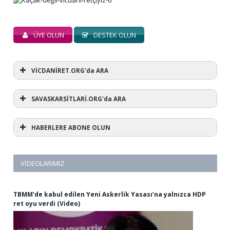
ÜYE OLUN
DESTEK OLUN
VİCDANİRET.ORG'da ARA
SAVASKARSİTLARİ.ORG'da ARA
HABERLERE ABONE OLUN
VIDEOLARIMIZ
TBMM’de kabul edilen Yeni Askerlik Yasası’na yalnızca HDP
ret oyu verdi (Video)