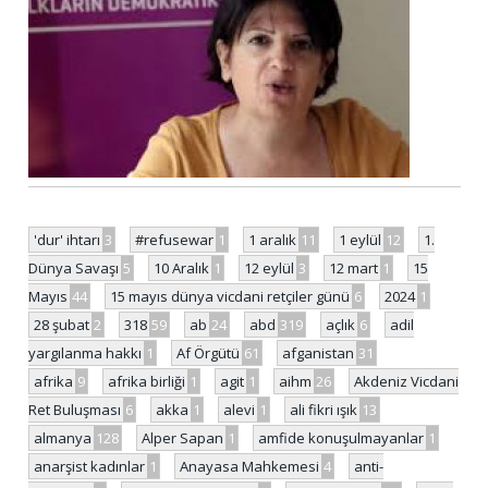
'dur' ihtarı
3
#refusewar
1
1 aralık
11
1 eylül
12
1.
Dünya Savaşı
5
10 Aralık
1
12 eylül
3
12 mart
1
15
Mayıs
44
15 mayıs dünya vicdani retçiler günü
6
2024
1
28 şubat
2
318
59
ab
24
abd
319
açlık
6
adil
yargılanma hakkı
1
Af Örgütü
61
afganistan
31
afrika
9
afrika birliği
1
agit
1
aihm
26
Akdeniz Vicdani
Ret Buluşması
6
akka
1
alevi
1
ali fikri ışık
13
almanya
128
Alper Sapan
1
amfide konuşulmayanlar
1
anarşist kadınlar
1
Anayasa Mahkemesi
4
anti-