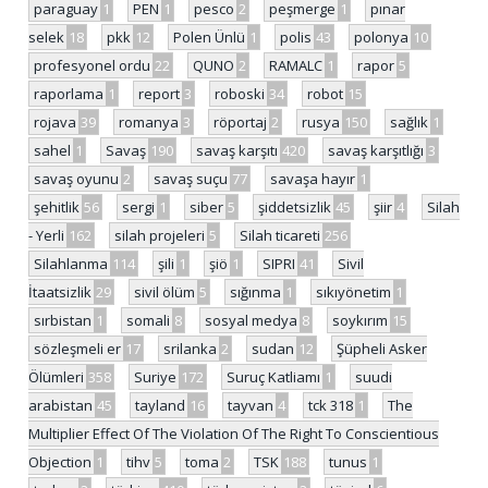
paraguay
1
PEN
1
pesco
2
peşmerge
1
pınar
selek
18
pkk
12
Polen Ünlü
1
polis
43
polonya
10
profesyonel ordu
22
QUNO
2
RAMALC
1
rapor
5
raporlama
1
report
3
roboski
34
robot
15
rojava
39
romanya
3
röportaj
2
rusya
150
sağlık
1
sahel
1
Savaş
190
savaş karşıtı
420
savaş karşıtlığı
3
savaş oyunu
2
savaş suçu
77
savaşa hayır
1
şehitlik
56
sergi
1
siber
5
şiddetsizlik
45
şiir
4
Silah
- Yerli
162
silah projeleri
5
Silah ticareti
256
Silahlanma
114
şili
1
şiö
1
SIPRI
41
Sivil
İtaatsizlik
29
sivil ölüm
5
sığınma
1
sıkıyönetim
1
sırbistan
1
somali
8
sosyal medya
8
soykırım
15
sözleşmeli er
17
srilanka
2
sudan
12
Şüpheli Asker
Ölümleri
358
Suriye
172
Suruç Katliamı
1
suudi
arabistan
45
tayland
16
tayvan
4
tck 318
1
The
Multiplier Effect Of The Violation Of The Right To Conscientious
Objection
1
tihv
5
toma
2
TSK
188
tunus
1