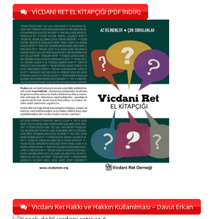
VİCDANİ RET EL KİTAPÇIĞI (PDF İNDİR)
Vicdani Ret Hakkı ve Hakkın Kullanılması – Davut Erkan