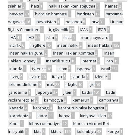
silahlar
3
haiti
1
halkı askerlikten soğutma
1
hamas
2
hayvan
20
hidrojen bombası
3
hindistan
12
hirosima-
nagasaki
16
hırvatistan
1
hollanda
5
hrw
31
Human
Rights Committee
1
iç güvenlik
67
ICAN
3
IFOR
2
İHA
41
İHD
29
iklim
7
iltica
1
inan mayıs aru
1
incirlik
6
İngiltere
45
insan hakkı
2
insan hakları
138
insan hakları günü
2
İnsan Hakları Komitesi
2
İnsan
Hakları Konseyi
1
insanlık suçu
10
internet
9
iran
15
irlanda
1
işkence
18
islam
5
ispanya
9
israil
231
İsveç
9
isviçre
10
italya
8
izlanda
3
izleme
4
izleme-dinleme
9
ırak
28
ırkçılık
10
ışid
53
jandarma
1
japonya
37
jitem
1
kadın
101
kadın
vicdani retçiler
2
kamboçya
2
kamerun
1
kampanya
4
kanada
9
karabağ
4
karaburun bilim kongresi
1
karadeniz
2
katar
11
kenya
1
kimyasal silah
19
Kıbrıs
1
kıbrıs cumhuriyeti
12
Kıbrıs'ta Vicdani Ret
İnisiyatifi
1
kktc
3
kktc-vr
179
kolombiya
48
kongo
1