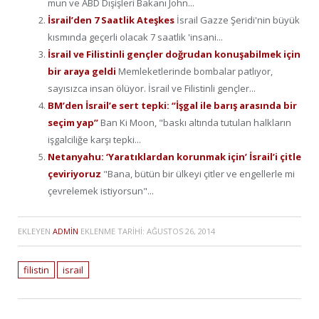
mun ve ABD Dışişleri Bakanı John...
İsrail’den 7 Saatlik Ateşkes
İsrail Gazze Şeridi'nin büyük
kısmında geçerli olacak 7 saatlik 'insani...
İsrail ve Filistinli gençler doğrudan konuşabilmek için
bir araya geldi
Memleketlerinde bombalar patlıyor,
sayısızca insan ölüyor. İsrail ve Filistinli gençler...
BM’den İsrail’e sert tepki: “İşgal ile barış arasında bir
seçim yap”
Ban Ki Moon, "baskı altında tutulan halkların
işgalciliğe karşı tepki...
Netanyahu: ‘Yaratıklardan korunmak için’ İsrail’i çitle
çeviriyoruz
"Bana, bütün bir ülkeyi çitler ve engellerle mi
çevrelemek istiyorsun"...
EKLEYEN
ADMIN
EKLENME TARIHI:
AĞUSTOS 26, 2014
filistin
israil