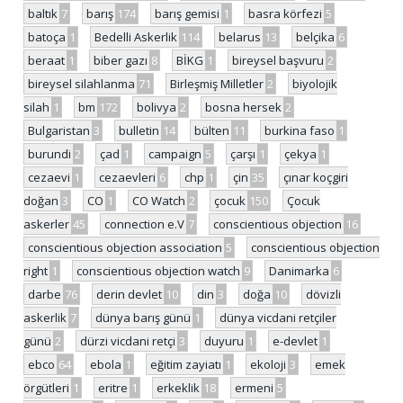
baltık
7
barış
174
barış gemisi
1
basra körfezi
5
batoça
1
Bedelli Askerlik
114
belarus
13
belçika
6
beraat
1
biber gazı
8
BİKG
1
bireysel başvuru
2
bireysel silahlanma
71
Birleşmiş Milletler
2
biyolojik
silah
1
bm
172
bolivya
2
bosna hersek
2
Bulgaristan
3
bulletin
14
bülten
11
burkina faso
1
burundi
2
çad
1
campaign
5
çarşı
1
çekya
1
cezaevi
1
cezaevleri
6
chp
1
çin
35
çınar koçgiri
doğan
3
CO
1
CO Watch
2
çocuk
150
Çocuk
askerler
45
connection e.V
7
conscientious objection
16
conscientious objection association
5
conscientious objection
right
1
conscientious objection watch
9
Danimarka
6
darbe
76
derin devlet
10
din
3
doğa
10
dövizli
askerlik
7
dünya barış günü
1
dünya vicdani retçiler
günü
2
dürzi vicdani retçi
3
duyuru
1
e-devlet
1
ebco
64
ebola
1
eğitim zayiatı
1
ekoloji
3
emek
örgütleri
1
eritre
1
erkeklik
18
ermeni
5