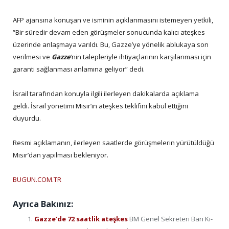
AFP ajansına konuşan ve isminin açıklanmasını istemeyen yetkili,
“Bir süredir devam eden görüşmeler sonucunda kalıcı ateşkes
üzerinde anlaşmaya varıldı. Bu, Gazze’ye yönelik ablukaya son
verilmesi ve
Gazze
‘nin talepleriyle ihtiyaçlarının karşılanması için
garanti sağlanması anlamına geliyor” dedi.
İsrail tarafından konuyla ilgili ilerleyen dakikalarda açıklama
geldi. İsrail yönetimi Mısır’ın ateşkes teklifini kabul ettiğini
duyurdu.
Resmi açıklamanın, ilerleyen saatlerde görüşmelerin yürütüldüğü
Mısır’dan yapılması bekleniyor.
BUGUN.COM.TR
Ayrıca Bakınız:
Gazze’de 72 saatlik ateşkes
BM Genel Sekreteri Ban Ki-