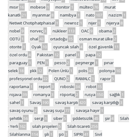
mısır
16
mobese
1
monitor
1
mülteci
76
murat
kanatlı
21
myanmar
8
namibya
1
nato
107
nazizm
1
Netiwit Chotiphatphaisal
1
newroz
1
nijer
1
nijerya
8
nobel
9
norveç
3
nükleer
113
OAC
9
obama
2
ODTÜ
1
ohal
43
ortadoğu
15
osman murat ülke
2
otorite
1
Oyak
10
oyuncak silah
4
özel güvenlik
11
özel ordu
4
Pakistan
12
panel
1
papa
12
paraguay
1
PEN
1
pesco
2
peşmerge
1
pınar
selek
18
pkk
12
Polen Ünlü
1
polis
43
polonya
10
profesyonel ordu
22
QUNO
2
RAMALC
1
rapor
5
raporlama
1
report
3
roboski
34
robot
15
rojava
39
romanya
3
röportaj
2
rusya
150
sağlık
1
sahel
1
Savaş
190
savaş karşıtı
420
savaş karşıtlığı
3
savaş oyunu
2
savaş suçu
77
savaşa hayır
1
şehitlik
56
sergi
1
siber
5
şiddetsizlik
45
şiir
4
Silah
- Yerli
162
silah projeleri
5
Silah ticareti
256
Silahlanma
114
şili
1
şiö
1
SIPRI
41
Sivil