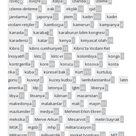
İsveç
9
isviçre
10
italya
8
izlanda
3
izleme
4
izleme-dinleme
9
ırak
28
ırkçılık
10
ışid
53
jandarma
1
japonya
37
jitem
1
kadın
101
kadın
vicdani retçiler
2
kamboçya
2
kamerun
1
kampanya
4
kanada
9
karabağ
4
karaburun bilim kongresi
1
karadeniz
2
katar
11
kenya
1
kimyasal silah
19
Kıbrıs
1
kıbrıs cumhuriyeti
12
Kıbrıs'ta Vicdani Ret
İnisiyatifi
1
kktc
3
kktc-vr
179
kolombiya
48
kongo
1
kontrgerilla
2
kore
49
korucu
30
kosova
1
kosta
rika
1
küba
2
küresel bak
1
Kürt
317
kurtuluş
günü
2
kuveyt
2
kuzey kutbu
4
lambdaistanbul
1
latin
amerika
1
ldp
1
letonya
1
lgbti
40
liberya
1
libya
11
litvanya
6
lübnan
3
macaristan
1
makedonya
1
malakanlar
3
mali
8
mayın
51
mazlumder
2
medya
25
Mehmet Erkin Ekren
1
meksika
1
Merve Arkun
1
Mesarvot
2
metin bayrak
2
MGK
9
mgsb
2
mhp
1
militarizasyon
1
Militarizm
123
milliyetçilik
7
misket bombası
10
MİT
12