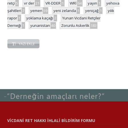
retçi
5
vr der
21
VR-DDER
1
WRİ
64
yayın
1
yehova
şahitleri
7
yemen
59
yeni zelanda
1
yeniçağ
1
yılık
rapor
1
yoklama kaçağı
2
Yunan Vicdani Retçiler
Derneği
1
yunanistan
40
Zorunlu Askerlik
183
YAZI EKLE
VİCDANİ RET HAKKI İHLALİ BİLDİRİM FORMU