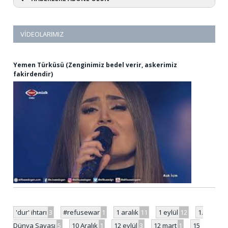
VIDEOLARIMIZ
Yemen Türküsü (Zenginimiz bedel verir, askerimiz
fakirdendir)
'dur' ihtarı
3
#refusewar
1
1 aralık
11
1 eylül
12
1.
Dünya Savaşı
5
10 Aralık
1
12 eylül
3
12 mart
1
15