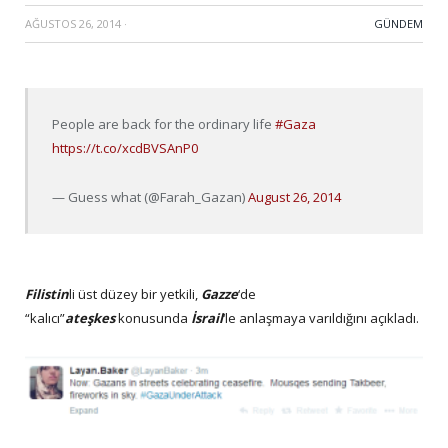
AĞUSTOS 26, 2014
·
GÜNDEM
People are back for the ordinary life
#Gaza
https://t.co/xcdBVSAnP0
— Guess what (@Farah_Gazan)
August 26, 2014
Filistin
li üst düzey bir yetkili,
Gazze
‘de
“kalıcı”
ateşkes
konusunda
İsrail
‘le anlaşmaya varıldığını açıkladı.