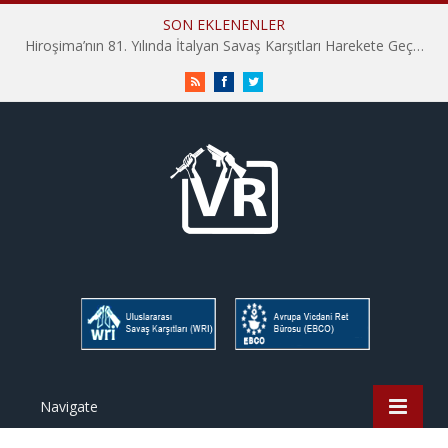
SON EKLENENLER
Hiroşima’nın 81. Yılında İtalyan Savaş Karşıtları Harekete Geçti: “Hatırlamak yeterli değil”
RSS
Facebook
Twitter
Navigate