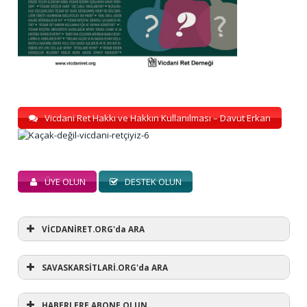
Vicdani Ret Hakkı ve Hakkın Kullanılması – Davut Erkan
ÜYE OLUN
DESTEK OLUN
VİCDANİRET.ORG'da ARA
SAVASKARSİTLARİ.ORG'da ARA
HABERLERE ABONE OLUN