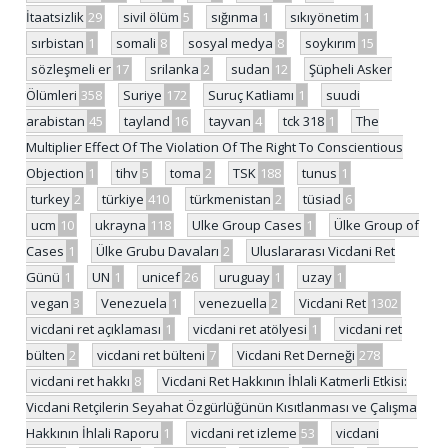
İtaatsizlik
29
sivil ölüm
5
sığınma
1
sıkıyönetim
1
sırbistan
1
somali
8
sosyal medya
8
soykırım
15
sözleşmeli er
17
srilanka
2
sudan
12
Şüpheli Asker
Ölümleri
358
Suriye
172
Suruç Katliamı
1
suudi
arabistan
45
tayland
16
tayvan
4
tck 318
1
The
Multiplier Effect Of The Violation Of The Right To Conscientious
Objection
1
tihv
5
toma
2
TSK
188
tunus
1
turkey
2
türkiye
410
türkmenistan
2
tüsiad
6
ucm
10
ukrayna
118
Ulke Group Cases
1
Ülke Group of
Cases
1
Ülke Grubu Davaları
2
Uluslararası Vicdani Ret
Günü
1
UN
1
unicef
26
uruguay
1
uzay
1
vegan
3
Venezuela
1
venezuella
2
Vicdani Ret
1302
vicdani ret açıklaması
1
vicdani ret atölyesi
1
vicdani ret
bülten
2
vicdani ret bülteni
7
Vicdani Ret Derneği
278
vicdani ret hakkı
8
Vicdani Ret Hakkının İhlali Katmerli Etkisi:
Vicdani Retçilerin Seyahat Özgürlüğünün Kısıtlanması ve Çalışma
Hakkının İhlali Raporu
1
vicdani ret izleme
53
vicdani