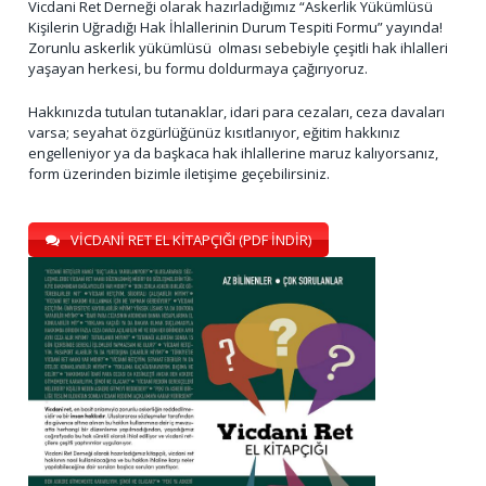
Vicdani Ret Derneği olarak hazırladığımız “Askerlik Yükümlüsü
Kişilerin Uğradığı Hak İhlallerinin Durum Tespiti Formu” yayında!
Zorunlu askerlik yükümlüsü olması sebebiyle çeşitli hak ihlalleri
yaşayan herkesi, bu formu doldurmaya çağırıyoruz.
Hakkınızda tutulan tutanaklar, idari para cezaları, ceza davaları
varsa; seyahat özgürlüğünüz kısıtlanıyor, eğitim hakkınız
engelleniyor ya da başkaca hak ihlallerine maruz kalıyorsanız,
form üzerinden bizimle iletişime geçebilirsiniz.
VİCDANİ RET EL KİTAPÇIĞI (PDF İNDİR)