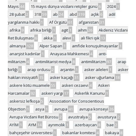
Mayıs
44
15 mayıs dünya vicdani retçiler günü
6
2024
1
28 şubat
2
318
59
ab
24
abd
319
açlık
6
adil
yargılanma hakkı
1
Af Örgütü
61
afganistan
31
afrika
9
afrika birliği
1
agit
1
aihm
26
Akdeniz Vicdani
Ret Buluşması
6
akka
1
alevi
1
ali fikri ışık
13
almanya
128
Alper Sapan
1
amfide konuşulmayanlar
1
anarşist kadınlar
1
Anayasa Mahkemesi
4
anti-
militarizm
4
antimilitarist medya
8
antimilitarizm
97
arap
birliği
1
arap ordusu
2
arjantin
1
asker aileleri
1
asker
hakları inisiyatifi
15
asker kaçağı
31
asker uğurlama
18
askere kötü muamele
55
askeri cezaevi
4
Askeri
Harcamalar
92
askeri yargı
17
Askerlik Kanunu
1
askersiz lefkoşa
5
Association for Conscientious
Objection
1
asya
1
avrupa
41
avrupa konseyi
26
Avrupa Vicdani Ret Bürosu
2
avustralya
5
avusturya
2
AYİM
1
AYM
14
ayrımcılık
1
azerbaycan
8
bae
2
bahçeşehir üniversitesi
1
bakanlar komitesi
4
bakaya
8