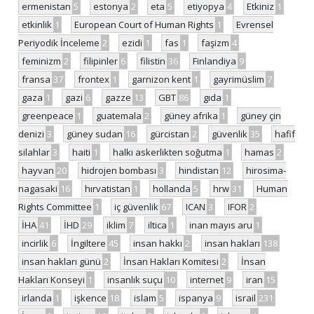
ermenistan
5
estonya
2
eta
5
etiyopya
4
Etkiniz
1
etkinlik
1
European Court of Human Rights
1
Evrensel
Periyodik İnceleme
2
ezidi
1
fas
1
faşizm
4
feminizm
2
filipinler
6
filistin
36
Finlandiya
9
fransa
37
frontex
1
garnizon kent
1
gayrimüslim
7
gaza
1
gazi
6
gazze
13
GBT
86
gıda
1
greenpeace
1
guatemala
2
güney afrika
1
güney çin
denizi
3
güney sudan
16
gürcistan
2
güvenlik
35
hafif
silahlar
3
haiti
1
halkı askerlikten soğutma
1
hamas
2
hayvan
20
hidrojen bombası
3
hindistan
12
hirosima-
nagasaki
16
hırvatistan
1
hollanda
5
hrw
31
Human
Rights Committee
1
iç güvenlik
67
ICAN
3
IFOR
2
İHA
41
İHD
29
iklim
7
iltica
1
inan mayıs aru
1
incirlik
6
İngiltere
45
insan hakkı
2
insan hakları
138
insan hakları günü
2
İnsan Hakları Komitesi
2
İnsan
Hakları Konseyi
1
insanlık suçu
10
internet
9
iran
15
irlanda
1
işkence
18
islam
5
ispanya
9
israil
231