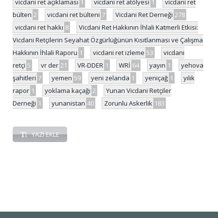
vicdani ret açıklaması
1
vicdani ret atölyesi
1
vicdani ret
bülten
2
vicdani ret bülteni
7
Vicdani Ret Derneği
278
vicdani ret hakkı
8
Vicdani Ret Hakkının İhlali Katmerli Etkisi:
Vicdani Retçilerin Seyahat Özgürlüğünün Kısıtlanması ve Çalışma
Hakkının İhlali Raporu
1
vicdani ret izleme
53
vicdani
retçi
5
vr der
21
VR-DDER
1
WRİ
64
yayın
1
yehova
şahitleri
7
yemen
59
yeni zelanda
1
yeniçağ
1
yılık
rapor
1
yoklama kaçağı
2
Yunan Vicdani Retçiler
Derneği
1
yunanistan
40
Zorunlu Askerlik
183
YAZI EKLE