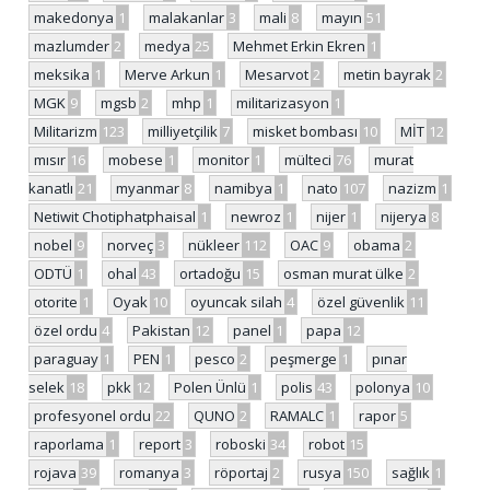
makedonya
1
malakanlar
3
mali
8
mayın
51
mazlumder
2
medya
25
Mehmet Erkin Ekren
1
meksika
1
Merve Arkun
1
Mesarvot
2
metin bayrak
2
MGK
9
mgsb
2
mhp
1
militarizasyon
1
Militarizm
123
milliyetçilik
7
misket bombası
10
MİT
12
mısır
16
mobese
1
monitor
1
mülteci
76
murat
kanatlı
21
myanmar
8
namibya
1
nato
107
nazizm
1
Netiwit Chotiphatphaisal
1
newroz
1
nijer
1
nijerya
8
nobel
9
norveç
3
nükleer
112
OAC
9
obama
2
ODTÜ
1
ohal
43
ortadoğu
15
osman murat ülke
2
otorite
1
Oyak
10
oyuncak silah
4
özel güvenlik
11
özel ordu
4
Pakistan
12
panel
1
papa
12
paraguay
1
PEN
1
pesco
2
peşmerge
1
pınar
selek
18
pkk
12
Polen Ünlü
1
polis
43
polonya
10
profesyonel ordu
22
QUNO
2
RAMALC
1
rapor
5
raporlama
1
report
3
roboski
34
robot
15
rojava
39
romanya
3
röportaj
2
rusya
150
sağlık
1