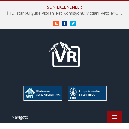
SON EKLENENLER
İHD İstanbul Şube Vicdani Ret Komisyonu: Vicdani Retçiler Olarak Destek İçin Buradayız!
RSS
Facebook
Twitter
Navigate