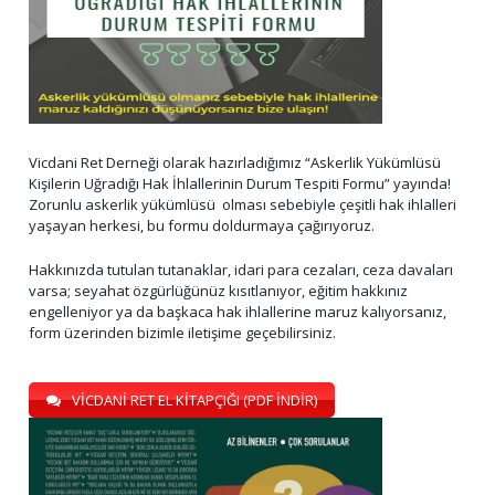
Vicdani Ret Derneği olarak hazırladığımız “Askerlik Yükümlüsü
Kişilerin Uğradığı Hak İhlallerinin Durum Tespiti Formu” yayında!
Zorunlu askerlik yükümlüsü olması sebebiyle çeşitli hak ihlalleri
yaşayan herkesi, bu formu doldurmaya çağırıyoruz.
Hakkınızda tutulan tutanaklar, idari para cezaları, ceza davaları
varsa; seyahat özgürlüğünüz kısıtlanıyor, eğitim hakkınız
engelleniyor ya da başkaca hak ihlallerine maruz kalıyorsanız,
form üzerinden bizimle iletişime geçebilirsiniz.
VİCDANİ RET EL KİTAPÇIĞI (PDF İNDİR)