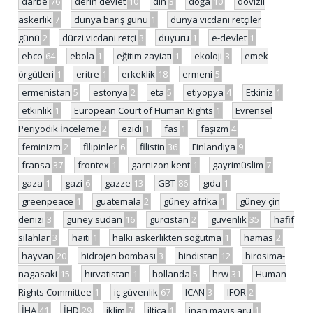
darbe
76
derin devlet
10
din
3
doğa
10
dövizli
askerlik
7
dünya barış günü
1
dünya vicdani retçiler
günü
2
dürzi vicdani retçi
3
duyuru
1
e-devlet
1
ebco
64
ebola
1
eğitim zayiatı
1
ekoloji
3
emek
örgütleri
1
eritre
1
erkeklik
18
ermeni
5
ermenistan
5
estonya
2
eta
5
etiyopya
4
Etkiniz
1
etkinlik
1
European Court of Human Rights
1
Evrensel
Periyodik İnceleme
2
ezidi
1
fas
1
faşizm
4
feminizm
2
filipinler
6
filistin
36
Finlandiya
9
fransa
37
frontex
1
garnizon kent
1
gayrimüslim
7
gaza
1
gazi
6
gazze
13
GBT
86
gıda
1
greenpeace
1
guatemala
2
güney afrika
1
güney çin
denizi
3
güney sudan
16
gürcistan
2
güvenlik
35
hafif
silahlar
3
haiti
1
halkı askerlikten soğutma
1
hamas
2
hayvan
20
hidrojen bombası
3
hindistan
12
hirosima-
nagasaki
15
hırvatistan
1
hollanda
5
hrw
31
Human
Rights Committee
1
iç güvenlik
67
ICAN
3
IFOR
2
İHA
41
İHD
29
iklim
7
iltica
1
inan mayıs aru
1