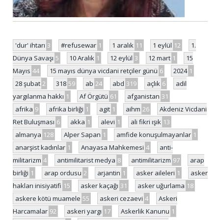
'dur' ihtarı
3
#refusewar
1
1 aralık
11
1 eylül
12
1.
Dünya Savaşı
5
10 Aralık
1
12 eylül
3
12 mart
1
15
Mayıs
44
15 mayıs dünya vicdani retçiler günü
6
2024
1
28 şubat
2
318
59
ab
24
abd
319
açlık
6
adil
yargılanma hakkı
1
Af Örgütü
61
afganistan
31
afrika
9
afrika birliği
1
agit
1
aihm
26
Akdeniz Vicdani
Ret Buluşması
6
akka
1
alevi
1
ali fikri ışık
13
almanya
128
Alper Sapan
1
amfide konuşulmayanlar
1
anarşist kadınlar
1
Anayasa Mahkemesi
4
anti-
militarizm
4
antimilitarist medya
8
antimilitarizm
97
arap
birliği
1
arap ordusu
2
arjantin
1
asker aileleri
1
asker
hakları inisiyatifi
15
asker kaçağı
31
asker uğurlama
18
askere kötü muamele
55
askeri cezaevi
4
Askeri
Harcamalar
92
askeri yargı
17
Askerlik Kanunu
1