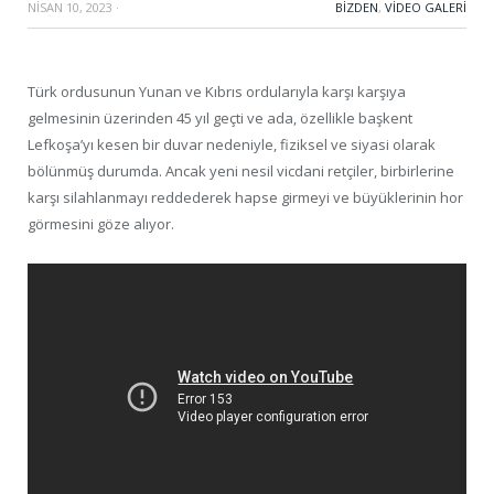
NISAN 10, 2023
·
BIZDEN
,
VIDEO GALERI
Türk ordusunun Yunan ve Kıbrıs ordularıyla karşı karşıya
gelmesinin üzerinden 45 yıl geçti ve ada, özellikle başkent
Lefkoşa’yı kesen bir duvar nedeniyle, fiziksel ve siyasi olarak
bölünmüş durumda. Ancak yeni nesil vicdani retçiler, birbirlerine
karşı silahlanmayı reddederek hapse girmeyi ve büyüklerinin hor
görmesini göze alıyor.