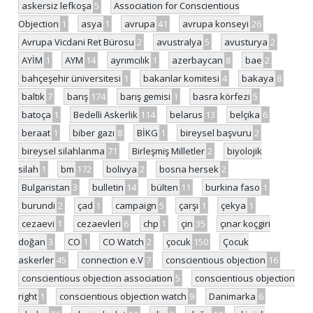
askersiz lefkoşa
5
Association for Conscientious
Objection
1
asya
1
avrupa
41
avrupa konseyi
26
Avrupa Vicdani Ret Bürosu
2
avustralya
5
avusturya
2
AYİM
1
AYM
14
ayrımcılık
1
azerbaycan
8
bae
2
bahçeşehir üniversitesi
1
bakanlar komitesi
4
bakaya
8
baltık
7
barış
174
barış gemisi
1
basra körfezi
5
batoça
1
Bedelli Askerlik
114
belarus
13
belçika
6
beraat
1
biber gazı
8
BİKG
1
bireysel başvuru
2
bireysel silahlanma
71
Birleşmiş Milletler
2
biyolojik
silah
1
bm
172
bolivya
2
bosna hersek
2
Bulgaristan
3
bulletin
14
bülten
11
burkina faso
1
burundi
2
çad
1
campaign
5
çarşı
1
çekya
1
cezaevi
1
cezaevleri
6
chp
1
çin
35
çınar koçgiri
doğan
3
CO
1
CO Watch
2
çocuk
150
Çocuk
askerler
45
connection e.V
7
conscientious objection
16
conscientious objection association
5
conscientious objection
right
1
conscientious objection watch
9
Danimarka
6