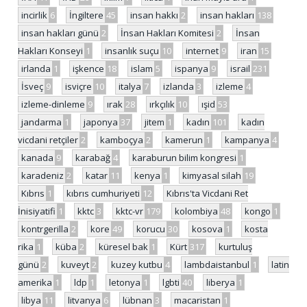
incirlik
6
İngiltere
45
insan hakkı
2
insan hakları
138
insan hakları günü
2
İnsan Hakları Komitesi
2
İnsan
Hakları Konseyi
1
insanlık suçu
10
internet
9
iran
15
irlanda
1
işkence
18
islam
5
ispanya
9
israil
231
İsveç
9
isviçre
10
italya
7
izlanda
3
izleme
4
izleme-dinleme
9
ırak
28
ırkçılık
10
ışid
53
jandarma
1
japonya
37
jitem
1
kadın
101
kadın
vicdani retçiler
2
kamboçya
2
kamerun
1
kampanya
4
kanada
9
karabağ
4
karaburun bilim kongresi
1
karadeniz
2
katar
11
kenya
1
kimyasal silah
19
Kıbrıs
1
kıbrıs cumhuriyeti
12
Kıbrıs'ta Vicdani Ret
İnisiyatifi
1
kktc
3
kktc-vr
179
kolombiya
48
kongo
1
kontrgerilla
2
kore
49
korucu
30
kosova
1
kosta
rika
1
küba
2
küresel bak
1
Kürt
317
kurtuluş
günü
2
kuveyt
2
kuzey kutbu
4
lambdaistanbul
1
latin
amerika
1
ldp
1
letonya
1
lgbti
40
liberya
1
libya
11
litvanya
6
lübnan
3
macaristan
1