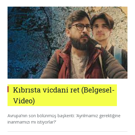
Kıbrısta vicdani ret (Belgesel-
Video)
Avrupa’nın son bölünmüş başkenti: ‘Ayrılmamız gerektiğine
inanmamızı mı istiyorlar?’