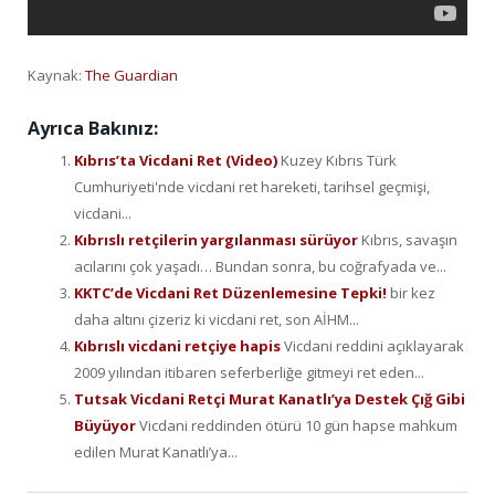
Kaynak:
The Guardian
Ayrıca Bakınız:
Kıbrıs’ta Vicdani Ret (Video)
Kuzey Kıbrıs Türk
Cumhuriyeti'nde vicdani ret hareketi, tarihsel geçmişi,
vicdani...
Kıbrıslı retçilerin yargılanması sürüyor
Kıbrıs, savaşın
acılarını çok yaşadı… Bundan sonra, bu coğrafyada ve...
KKTC’de Vicdani Ret Düzenlemesine Tepki!
bir kez
daha altını çizeriz ki vicdani ret, son AİHM...
Kıbrıslı vicdani retçiye hapis
Vicdani reddini açıklayarak
2009 yılından itibaren seferberliğe gitmeyi ret eden...
Tutsak Vicdani Retçi Murat Kanatlı’ya Destek Çığ Gibi
Büyüyor
Vicdani reddinden ötürü 10 gün hapse mahkum
edilen Murat Kanatlı’ya...