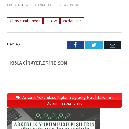
EKLEYEN
ADMIN
EKLENME TARIHI:
NISAN 10, 2023
kıbrıs cumhuriyeti
kktc-vr
Vicdani Ret
PAYLAŞ.
Facebook
Twitter
Emai
Askerlik Yükümlüsü Kişilerin Uğradığı Hak İhlallerinin
Durum Tespiti Formu