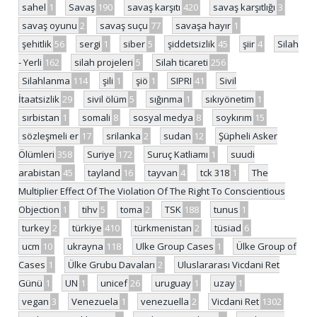
sahel
1
Savaş
190
savaş karşıtı
420
savaş karşıtlığı
3
savaş oyunu
2
savaş suçu
77
savaşa hayır
1
şehitlik
56
sergi
1
siber
5
şiddetsizlik
45
şiir
4
Silah
- Yerli
162
silah projeleri
5
Silah ticareti
256
Silahlanma
114
şili
1
şiö
1
SIPRI
41
Sivil
İtaatsizlik
29
sivil ölüm
5
sığınma
1
sıkıyönetim
1
sırbistan
1
somali
8
sosyal medya
8
soykırım
15
sözleşmeli er
17
srilanka
2
sudan
12
Şüpheli Asker
Ölümleri
358
Suriye
172
Suruç Katliamı
1
suudi
arabistan
45
tayland
16
tayvan
4
tck 318
1
The
Multiplier Effect Of The Violation Of The Right To Conscientious
Objection
1
tihv
5
toma
2
TSK
188
tunus
1
turkey
2
türkiye
410
türkmenistan
2
tüsiad
6
ucm
10
ukrayna
118
Ulke Group Cases
1
Ülke Group of
Cases
1
Ülke Grubu Davaları
2
Uluslararası Vicdani Ret
Günü
1
UN
1
unicef
26
uruguay
1
uzay
1
vegan
3
Venezuela
1
venezuella
2
Vicdani Ret
1302