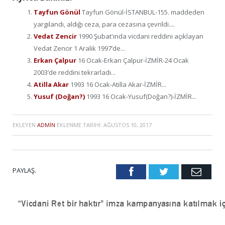
Tayfun Gönül
Tayfun Gönül-İSTANBUL-155. maddeden
yargılandı, aldığı ceza, para cezasına çevrildi....
Vedat Zencir
1990 Şubat'ında vicdani reddini açıklayan
Vedat Zencir 1 Aralık 1997’de...
Erkan Çalpur
16 Ocak-Erkan Çalpur-İZMİR-24 Ocak
2003’de reddini tekrarladı...
Atilla Akar
1993 16 Ocak-Atilla Akar-İZMİR...
Yusuf (Doğan?)
1993 16 Ocak-Yusuf(Doğan?)-İZMİR...
EKLEYEN
ADMIN
EKLENME TARIHI:
AĞUSTOS 10, 2017
PAYLAŞ.
Facebook
Twitter
Emai