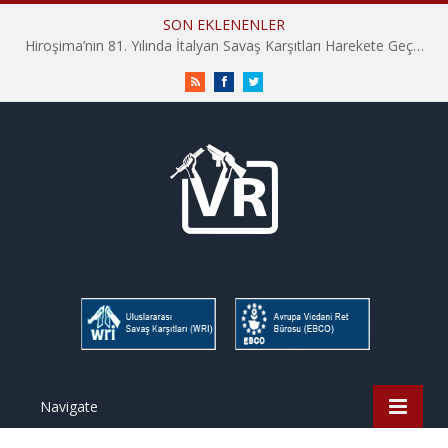
SON EKLENENLER
Hiroşima’nın 81. Yılında İtalyan Savaş Karşıtları Harekete Geçti: “Hatırlamak yeterli değil”
RSS
Facebook
Twitter
Navigate