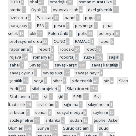
ODTÜ
1
ohal
43
ortadoğu
15
osman murat ülke
2
otorite
1
Oyak
10
oyuncak silah
4
özel güvenlik
11
özel ordu
4
Pakistan
12
panel
1
papa
12
paraguay
1
PEN
1
pesco
2
peşmerge
1
pınar
selek
18
pkk
12
Polen Ünlü
1
polis
43
polonya
10
profesyonel ordu
22
QUNO
2
RAMALC
1
rapor
5
raporlama
1
report
3
roboski
34
robot
15
rojava
39
romanya
3
röportaj
2
rusya
150
sağlık
1
sahel
1
Savaş
190
savaş karşıtı
420
savaş karşıtlığı
3
savaş oyunu
2
savaş suçu
77
savaşa hayır
1
şehitlik
56
sergi
1
siber
5
şiddetsizlik
45
şiir
4
Silah
- Yerli
162
silah projeleri
5
Silah ticareti
256
Silahlanma
114
şili
1
şiö
1
SIPRI
41
Sivil
İtaatsizlik
29
sivil ölüm
5
sığınma
1
sıkıyönetim
1
sırbistan
1
somali
8
sosyal medya
8
soykırım
15
sözleşmeli er
17
srilanka
2
sudan
12
Şüpheli Asker
Ölümleri
358
Suriye
172
Suruç Katliamı
1
suudi