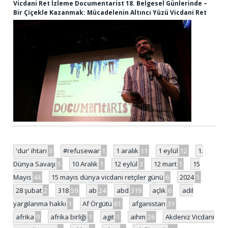
Vicdani Ret İzleme Documentarist 18. Belgesel Günlerinde –
Bir Çiçekle Kazanmak: Mücadelenin Altıncı Yüzü Vicdani Ret
'dur' ihtarı
3
#refusewar
1
1 aralık
11
1 eylül
12
1.
Dünya Savaşı
5
10 Aralık
1
12 eylül
3
12 mart
1
15
Mayıs
44
15 mayıs dünya vicdani retçiler günü
6
2024
1
28 şubat
2
318
59
ab
24
abd
319
açlık
6
adil
yargılanma hakkı
1
Af Örgütü
61
afganistan
31
afrika
9
afrika birliği
1
agit
1
aihm
26
Akdeniz Vicdani