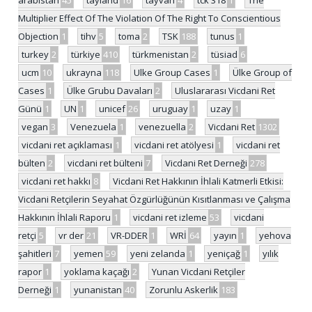
arabistan
45
tayland
16
tayvan
4
tck 318
1
The
Multiplier Effect Of The Violation Of The Right To Conscientious
Objection
1
tihv
5
toma
2
TSK
188
tunus
1
turkey
2
türkiye
410
türkmenistan
2
tüsiad
6
ucm
10
ukrayna
118
Ulke Group Cases
1
Ülke Group of
Cases
1
Ülke Grubu Davaları
2
Uluslararası Vicdani Ret
Günü
1
UN
1
unicef
26
uruguay
1
uzay
1
vegan
3
Venezuela
1
venezuella
2
Vicdani Ret
1302
vicdani ret açıklaması
1
vicdani ret atölyesi
1
vicdani ret
bülten
2
vicdani ret bülteni
7
Vicdani Ret Derneği
278
vicdani ret hakkı
8
Vicdani Ret Hakkının İhlali Katmerli Etkisi:
Vicdani Retçilerin Seyahat Özgürlüğünün Kısıtlanması ve Çalışma
Hakkının İhlali Raporu
1
vicdani ret izleme
53
vicdani
retçi
5
vr der
21
VR-DDER
1
WRİ
64
yayın
1
yehova
şahitleri
7
yemen
59
yeni zelanda
1
yeniçağ
1
yılık
rapor
1
yoklama kaçağı
2
Yunan Vicdani Retçiler
Derneği
1
yunanistan
40
Zorunlu Askerlik
183