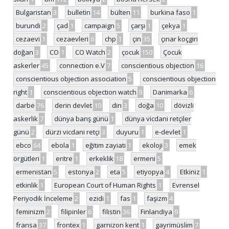
Bulgaristan
3
bulletin
14
bülten
11
burkina faso
1
burundi
2
çad
1
campaign
5
çarşı
1
çekya
1
cezaevi
1
cezaevleri
6
chp
1
çin
35
çınar koçgiri
doğan
3
CO
1
CO Watch
2
çocuk
150
Çocuk
askerler
45
connection e.V
7
conscientious objection
16
conscientious objection association
5
conscientious objection
right
1
conscientious objection watch
9
Danimarka
6
darbe
76
derin devlet
10
din
3
doğa
10
dövizli
askerlik
7
dünya barış günü
1
dünya vicdani retçiler
günü
2
dürzi vicdani retçi
3
duyuru
1
e-devlet
1
ebco
64
ebola
1
eğitim zayiatı
1
ekoloji
3
emek
örgütleri
1
eritre
1
erkeklik
18
ermeni
5
ermenistan
5
estonya
2
eta
5
etiyopya
4
Etkiniz
1
etkinlik
1
European Court of Human Rights
1
Evrensel
Periyodik İnceleme
2
ezidi
1
fas
1
faşizm
4
feminizm
2
filipinler
6
filistin
36
Finlandiya
9
fransa
37
frontex
1
garnizon kent
1
gayrimüslim
7