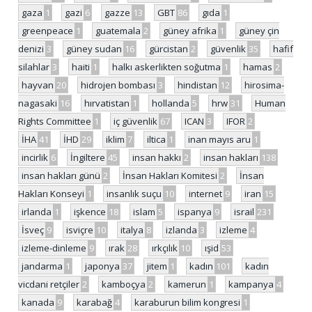
gaza
1
gazi
6
gazze
13
GBT
86
gıda
1
greenpeace
1
guatemala
2
güney afrika
1
güney çin
denizi
3
güney sudan
16
gürcistan
2
güvenlik
35
hafif
silahlar
3
haiti
1
halkı askerlikten soğutma
1
hamas
2
hayvan
20
hidrojen bombası
3
hindistan
12
hirosima-
nagasaki
16
hırvatistan
1
hollanda
5
hrw
31
Human
Rights Committee
1
iç güvenlik
67
ICAN
3
IFOR
2
İHA
41
İHD
29
iklim
7
iltica
1
inan mayıs aru
1
incirlik
6
İngiltere
45
insan hakkı
2
insan hakları
138
insan hakları günü
2
İnsan Hakları Komitesi
2
İnsan
Hakları Konseyi
1
insanlık suçu
10
internet
9
iran
15
irlanda
1
işkence
18
islam
5
ispanya
9
israil
231
İsveç
9
isviçre
10
italya
8
izlanda
3
izleme
4
izleme-dinleme
9
ırak
28
ırkçılık
10
ışid
53
jandarma
1
japonya
37
jitem
1
kadın
101
kadın
vicdani retçiler
2
kamboçya
2
kamerun
1
kampanya
4
kanada
9
karabağ
4
karaburun bilim kongresi
1