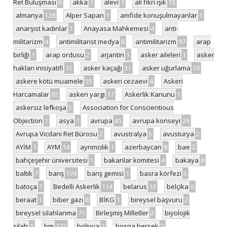
Ret Buluşması
6
akka
1
alevi
1
ali fikri ışık
13
almanya
128
Alper Sapan
1
amfide konuşulmayanlar
1
anarşist kadınlar
1
Anayasa Mahkemesi
4
anti-
militarizm
4
antimilitarist medya
8
antimilitarizm
97
arap
birliği
1
arap ordusu
2
arjantin
1
asker aileleri
1
asker
hakları inisiyatifi
15
asker kaçağı
31
asker uğurlama
18
askere kötü muamele
55
askeri cezaevi
4
Askeri
Harcamalar
92
askeri yargı
17
Askerlik Kanunu
1
askersiz lefkoşa
5
Association for Conscientious
Objection
1
asya
1
avrupa
41
avrupa konseyi
26
Avrupa Vicdani Ret Bürosu
2
avustralya
5
avusturya
2
AYİM
1
AYM
14
ayrımcılık
1
azerbaycan
8
bae
2
bahçeşehir üniversitesi
1
bakanlar komitesi
4
bakaya
8
baltık
7
barış
174
barış gemisi
1
basra körfezi
5
batoça
1
Bedelli Askerlik
114
belarus
13
belçika
6
beraat
1
biber gazı
8
BİKG
1
bireysel başvuru
2
bireysel silahlanma
71
Birleşmiş Milletler
2
biyolojik
silah
1
bm
172
bolivya
2
bosna hersek
2