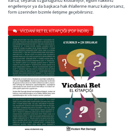
varsa; seyahat özgürlüğünüz kısıtlanıyor, eğitim hakkınız
engelleniyor ya da başkaca hak ihlallerine maruz kalıyorsanız,
form üzerinden bizimle iletişime geçebilirsiniz.
VİCDANİ RET EL KİTAPÇIĞI (PDF İNDİR)