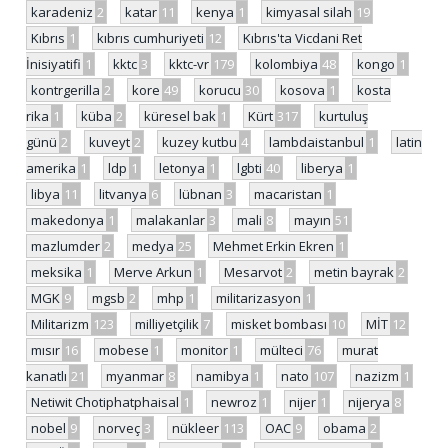
karadeniz
2
katar
11
kenya
1
kimyasal silah
19
Kıbrıs
1
kıbrıs cumhuriyeti
12
Kıbrıs'ta Vicdani Ret
İnisiyatifi
1
kktc
3
kktc-vr
179
kolombiya
48
kongo
1
kontrgerilla
2
kore
49
korucu
30
kosova
1
kosta
rika
1
küba
2
küresel bak
1
Kürt
317
kurtuluş
günü
2
kuveyt
2
kuzey kutbu
4
lambdaistanbul
1
latin
amerika
1
ldp
1
letonya
1
lgbti
40
liberya
1
libya
11
litvanya
6
lübnan
3
macaristan
1
makedonya
1
malakanlar
3
mali
8
mayın
51
mazlumder
2
medya
25
Mehmet Erkin Ekren
1
meksika
1
Merve Arkun
1
Mesarvot
2
metin bayrak
2
MGK
9
mgsb
2
mhp
1
militarizasyon
1
Militarizm
123
milliyetçilik
7
misket bombası
10
MİT
12
mısır
16
mobese
1
monitor
1
mülteci
76
murat
kanatlı
21
myanmar
8
namibya
1
nato
107
nazizm
1
Netiwit Chotiphatphaisal
1
newroz
1
nijer
1
nijerya
8
nobel
9
norveç
3
nükleer
113
OAC
9
obama
2