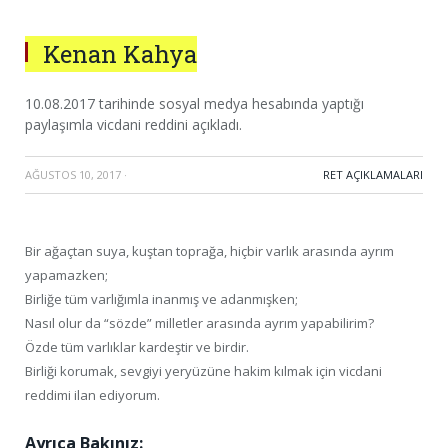
Kenan Kahya
10.08.2017 tarihinde sosyal medya hesabında yaptığı
paylaşımla vicdani reddini açıkladı.
AĞUSTOS 10, 2017
·
RET AÇIKLAMALARI
Bir ağaçtan suya, kuştan toprağa, hiçbir varlık arasında ayrım
yapamazken;
Birliğe tüm varlığımla inanmış ve adanmışken;
Nasıl olur da “sözde” milletler arasında ayrım yapabilirim?
Özde tüm varlıklar kardeştir ve birdir.
Birliği korumak, sevgiyi yeryüzüne hakim kılmak için vicdani
reddimi ilan ediyorum.
Ayrıca Bakınız: