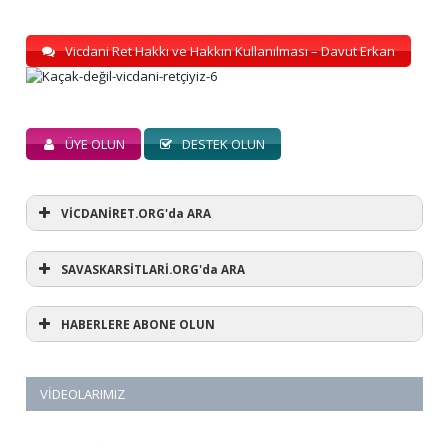
Vicdani Ret Hakkı ve Hakkın Kullanılması – Davut Erkan
ÜYE OLUN
DESTEK OLUN
VİCDANİRET.ORG'da ARA
SAVASKARSİTLARİ.ORG'da ARA
HABERLERE ABONE OLUN
VIDEOLARIMIZ