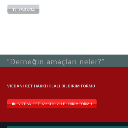
YAZI EKLE
VİCDANİ RET HAKKI İHLALİ BİLDİRİM FORMU
VİCDANİ RET HAKKI İHLALİ BİLDİRİM FORMU