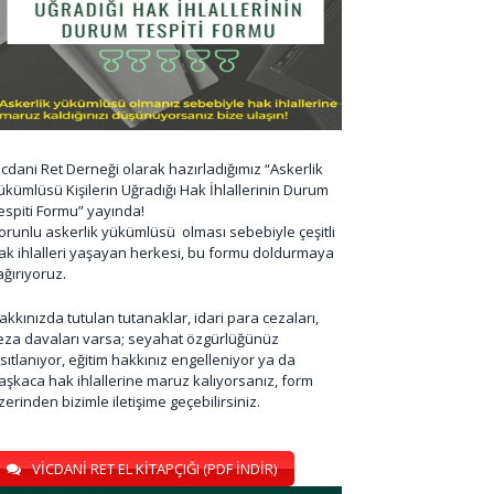
icdani Ret Derneği olarak hazırladığımız “Askerlik
ükümlüsü Kişilerin Uğradığı Hak İhlallerinin Durum
espiti Formu” yayında!
orunlu askerlik yükümlüsü olması sebebiyle çeşitli
ak ihlalleri yaşayan herkesi, bu formu doldurmaya
ağırıyoruz.
akkınızda tutulan tutanaklar, idari para cezaları,
eza davaları varsa; seyahat özgürlüğünüz
ısıtlanıyor, eğitim hakkınız engelleniyor ya da
aşkaca hak ihlallerine maruz kalıyorsanız, form
zerinden bizimle iletişime geçebilirsiniz.
VİCDANİ RET EL KİTAPÇIĞI (PDF İNDİR)