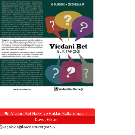
Vicdani Ret Hakkı ve Hakkın Kullanılması –
Davut Erkan