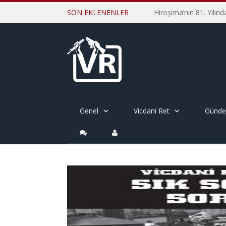
SON EKLENENLER
Genel
Vicdani Ret
Günd