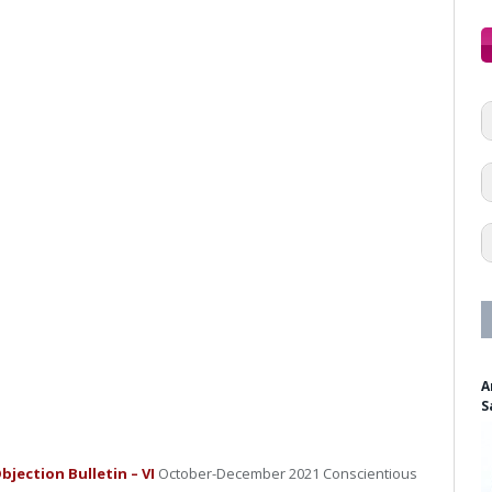
A
S
jection Bulletin – VI
October-December 2021 Conscientious