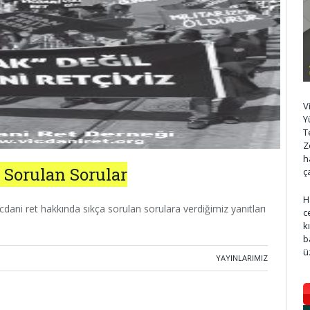
V
Y
T
Z
h
 Sorulan Sorular
ç
H
icdani ret hakkında sıkça sorulan sorulara verdiğimiz yanıtları
c
k
b
ü
YAYINLARIMIZ