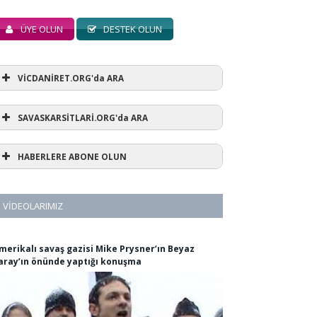
ÜYE OLUN
DESTEK OLUN
VİCDANİRET.ORG'da ARA
SAVASKARSİTLARİ.ORG'da ARA
HABERLERE ABONE OLUN
VIDEOLARIMIZ
merikalı savaş gazisi Mike Prysner’ın Beyaz
aray’ın önünde yaptığı konuşma