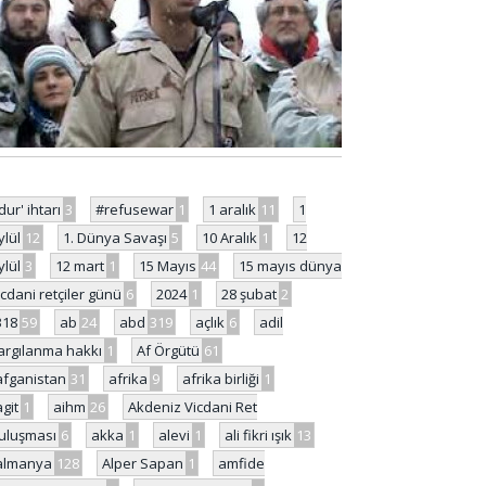
'dur' ihtarı
3
#refusewar
1
1 aralık
11
1
ylül
12
1. Dünya Savaşı
5
10 Aralık
1
12
ylül
3
12 mart
1
15 Mayıs
44
15 mayıs dünya
icdani retçiler günü
6
2024
1
28 şubat
2
318
59
ab
24
abd
319
açlık
6
adil
argılanma hakkı
1
Af Örgütü
61
afganistan
31
afrika
9
afrika birliği
1
agit
1
aihm
26
Akdeniz Vicdani Ret
uluşması
6
akka
1
alevi
1
ali fikri ışık
13
almanya
128
Alper Sapan
1
amfide