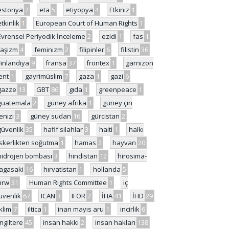
estonya
2
eta
5
etiyopya
4
Etkiniz
1
etkinlik
1
European Court of Human Rights
1
Evrensel Periyodik İnceleme
2
ezidi
1
fas
1
faşizm
4
feminizm
2
filipinler
6
filistin
36
Finlandiya
9
fransa
37
frontex
1
garnizon
ent
1
gayrimüslim
7
gaza
1
gazi
6
gazze
13
GBT
86
gıda
1
greenpeace
1
guatemala
2
güney afrika
1
güney çin
enizi
3
güney sudan
16
gürcistan
2
güvenlik
35
hafif silahlar
3
haiti
1
halkı
skerlikten soğutma
1
hamas
2
hayvan
20
hidrojen bombası
3
hindistan
12
hirosima-
agasaki
16
hırvatistan
1
hollanda
5
hrw
31
Human Rights Committee
1
iç
üvenlik
67
ICAN
3
IFOR
2
İHA
41
İHD
29
iklim
7
iltica
1
inan mayıs aru
1
incirlik
6
İngiltere
45
insan hakkı
2
insan hakları
138