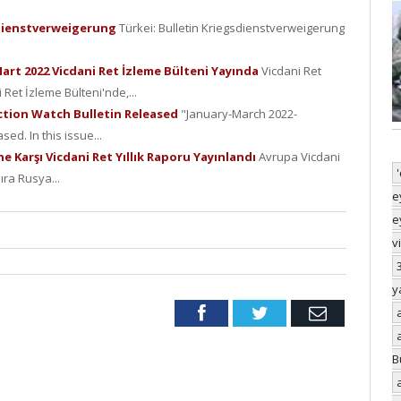
sdienstverweigerung
Türkei: Bulletin Kriegsdienstverweigerung
Mart 2022 Vicdani Ret İzleme Bülteni Yayında
Vicdani Ret
Ret İzleme Bülteni'nde,...
ction Watch Bulletin Released
"January-March 2022-
ed. In this issue...
e Karşı Vicdani Ret Yıllık Raporu Yayınlandı
Avrupa Vicdani
ıra Rusya...
e
e
v
y
Facebook
Twitter
Email
B