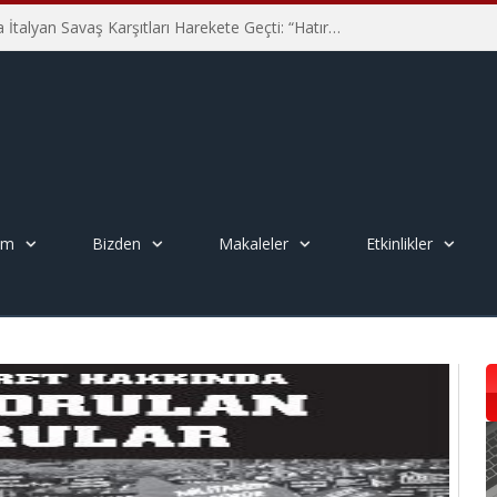
Hiroşima’nın 81. Yılında İtalyan Savaş Karşıtları Harekete Geçti: “Hatırlamak yeterli değil”
em
Bizden
Makaleler
Etkinlikler