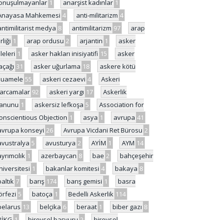
onuşulmayanlar
1
anarşist kadınlar
1
Anayasa Mahkemesi
4
anti-militarizm
4
antimilitarist medya
8
antimilitarizm
97
arap
rliği
1
arap ordusu
2
arjantin
1
asker
ileleri
1
asker hakları inisiyatifi
15
asker
açağı
31
asker uğurlama
18
askere kötü
uamele
55
askeri cezaevi
4
Askeri
arcamalar
92
askeri yargı
17
Askerlik
anunu
1
askersiz lefkoşa
5
Association for
onscientious Objection
1
asya
1
avrupa
41
avrupa konseyi
26
Avrupa Vicdani Ret Bürosu
2
avustralya
5
avusturya
2
AYİM
1
AYM
14
ayrımcılık
1
azerbaycan
8
bae
2
bahçeşehir
niversitesi
1
bakanlar komitesi
4
bakaya
8
baltık
7
barış
174
barış gemisi
1
basra
örfezi
5
batoça
1
Bedelli Askerlik
114
belarus
13
belçika
6
beraat
1
biber gazı
8
BİKG
1
bireysel başvuru
2
bireysel