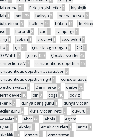
ilahlanma
71
Birleşmiş Milletler
2
biyolojik
ilah
1
bm
172
bolivya
2
bosna hersek
2
Bulgaristan
3
bulletin
14
bülten
11
burkina
aso
1
burundi
2
çad
1
campaign
5
çarşı
1
çekya
1
cezaevi
1
cezaevleri
6
chp
1
çin
35
çınar koçgiri doğan
3
CO
1
CO Watch
2
çocuk
150
Çocuk askerler
45
connection e.V
7
conscientious objection
16
conscientious objection association
5
conscientious objection right
1
conscientious
bjection watch
9
Danimarka
6
darbe
76
derin devlet
10
din
3
doğa
10
dövizli
skerlik
7
dünya barış günü
1
dünya vicdani
etçiler günü
2
dürzi vicdani retçi
3
duyuru
1
e-devlet
1
ebco
64
ebola
1
eğitim
ayiatı
1
ekoloji
3
emek örgütleri
1
eritre
1
erkeklik
18
ermeni
5
ermenistan
5