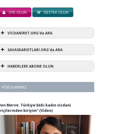
ÜYE OLUN
DESTEK OLUN
VİCDANİRET.ORG'da ARA
SAVASKARSİTLARİ.ORG'da ARA
HABERLERE ABONE OLUN
VIDEOLARIMIZ
Ben Merve. Türkiye’deki kadın vicdani
etçilerinden biriyim” (Video)