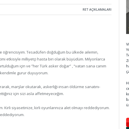
RET AÇIKLAMALARI
V
Y
r lise öğrencisiyim. Tesadüfen doğduğum bu ülkede ailemin,
T
timi etkisiyle milliyetçi hasta biri olarak büyüdüm. Milyonlarca
Z
h
urtulduğum için ve ”her Türk asker doğar” , “vatan sana canım
ç
çin kendimle gurur duyuyorum.
H
ırarak, marşlar okutarak, askerliği-insan öldürme sanatını-
c
lettiğiniz için sizi asla affetmeyeceğim.
k
b
ü
 Kirli siyasetinize, kirli oyunlarınıza alet olmayı reddediyorum.
 reddediyorum.