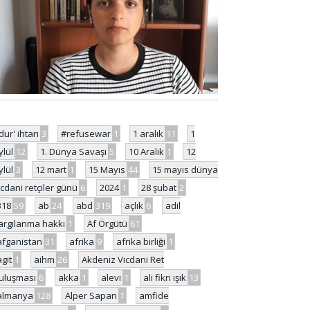
'dur' ihtarı
3
#refusewar
1
1 aralık
11
1
ylül
12
1. Dünya Savaşı
5
10 Aralık
1
12
ylül
3
12 mart
1
15 Mayıs
44
15 mayıs dünya
icdani retçiler günü
6
2024
1
28 şubat
2
318
59
ab
24
abd
319
açlık
6
adil
argılanma hakkı
1
Af Örgütü
61
afganistan
31
afrika
9
afrika birliği
1
agit
1
aihm
26
Akdeniz Vicdani Ret
uluşması
6
akka
1
alevi
1
ali fikri ışık
13
almanya
128
Alper Sapan
1
amfide