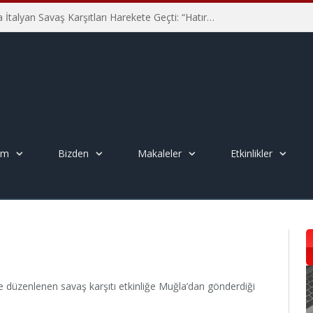
Hiroşima’nın 81. Yılında İtalyan Savaş Karşıtları Harekete Geçti: “Hatırlamak yeterli değil”
em
Bizden
Makaleler
Etkinlikler
 düzenlenen savaş karşıtı etkinliğe Muğla’dan gönderdiği