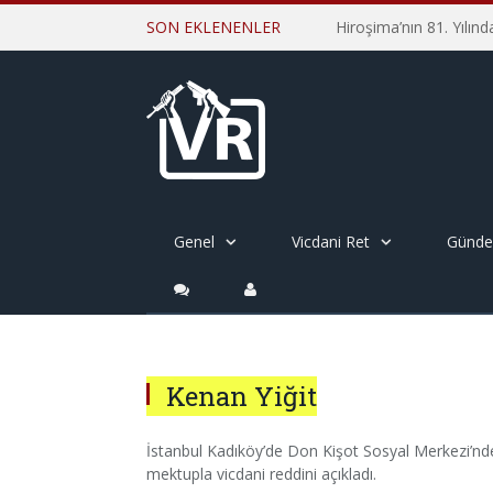
SON EKLENENLER
Genel
Vicdani Ret
Günd
Kenan Yiğit
İstanbul Kadıköy’de Don Kişot Sosyal Merkezi’nde
mektupla vicdani reddini açıkladı.