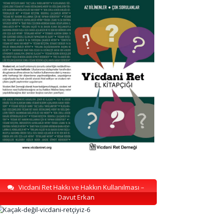
Vicdani Ret Hakkı ve Hakkın Kullanılması –
Davut Erkan