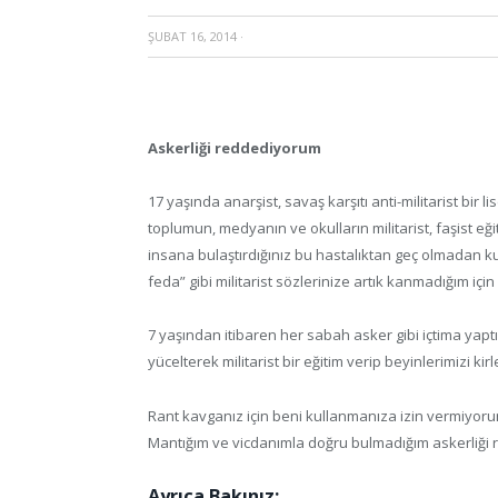
ŞUBAT 16, 2014
·
Askerliği reddediyorum
17 yaşında anarşist, savaş karşıtı anti-militarist bi
toplumun, medyanın ve okulların militarist, faşist eği
insana bulaştırdığınız bu hastalıktan geç olmadan k
feda” gibi militarist sözlerinize artık kanmadığım i
7 yaşından itibaren her sabah asker gibi içtima yapt
yücelterek militarist bir eğitim verip beyinlerimizi kir
Rant kavganız için beni kullanmanıza izin vermiyorum.
Mantığım ve vicdanımla doğru bulmadığım askerliği
Ayrıca Bakınız: