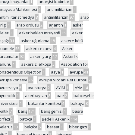
onuşulmayanlar
1
anarşist kadınlar
1
Anayasa Mahkemesi
4
anti-militarizm
4
antimilitarist medya
8
antimilitarizm
97
arap
rliği
1
arap ordusu
2
arjantin
1
asker
ileleri
1
asker hakları inisiyatifi
15
asker
açağı
31
asker uğurlama
18
askere kötü
uamele
55
askeri cezaevi
4
Askeri
arcamalar
92
askeri yargı
17
Askerlik
anunu
1
askersiz lefkoşa
5
Association for
onscientious Objection
1
asya
1
avrupa
41
avrupa konseyi
26
Avrupa Vicdani Ret Bürosu
2
avustralya
5
avusturya
2
AYİM
1
AYM
14
ayrımcılık
1
azerbaycan
8
bae
2
bahçeşehir
niversitesi
1
bakanlar komitesi
4
bakaya
8
baltık
7
barış
174
barış gemisi
1
basra
örfezi
5
batoça
1
Bedelli Askerlik
114
belarus
13
belçika
6
beraat
1
biber gazı
8
BİKG
1
bireysel başvuru
2
bireysel