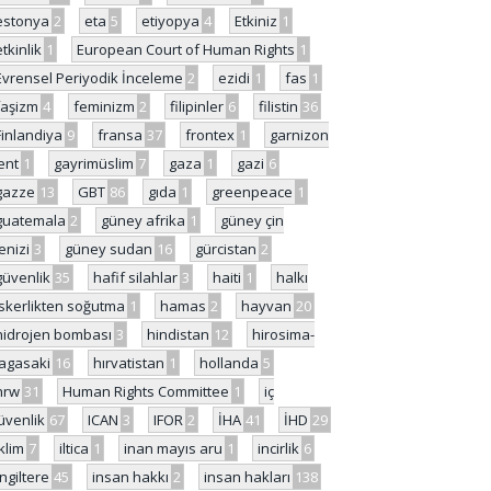
estonya
2
eta
5
etiyopya
4
Etkiniz
1
etkinlik
1
European Court of Human Rights
1
Evrensel Periyodik İnceleme
2
ezidi
1
fas
1
faşizm
4
feminizm
2
filipinler
6
filistin
36
Finlandiya
9
fransa
37
frontex
1
garnizon
ent
1
gayrimüslim
7
gaza
1
gazi
6
gazze
13
GBT
86
gıda
1
greenpeace
1
guatemala
2
güney afrika
1
güney çin
enizi
3
güney sudan
16
gürcistan
2
güvenlik
35
hafif silahlar
3
haiti
1
halkı
skerlikten soğutma
1
hamas
2
hayvan
20
hidrojen bombası
3
hindistan
12
hirosima-
agasaki
16
hırvatistan
1
hollanda
5
hrw
31
Human Rights Committee
1
iç
üvenlik
67
ICAN
3
IFOR
2
İHA
41
İHD
29
iklim
7
iltica
1
inan mayıs aru
1
incirlik
6
İngiltere
45
insan hakkı
2
insan hakları
138