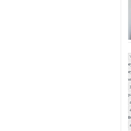
e
e
v
y
B