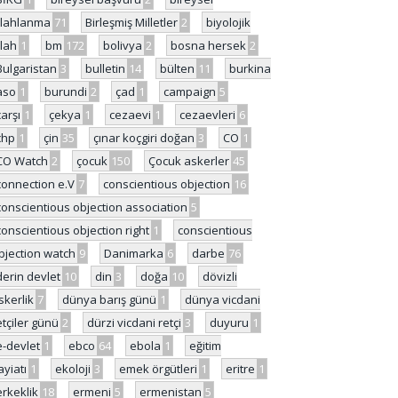
ilahlanma
71
Birleşmiş Milletler
2
biyolojik
ilah
1
bm
172
bolivya
2
bosna hersek
2
Bulgaristan
3
bulletin
14
bülten
11
burkina
aso
1
burundi
2
çad
1
campaign
5
çarşı
1
çekya
1
cezaevi
1
cezaevleri
6
chp
1
çin
35
çınar koçgiri doğan
3
CO
1
CO Watch
2
çocuk
150
Çocuk askerler
45
connection e.V
7
conscientious objection
16
conscientious objection association
5
conscientious objection right
1
conscientious
bjection watch
9
Danimarka
6
darbe
76
derin devlet
10
din
3
doğa
10
dövizli
skerlik
7
dünya barış günü
1
dünya vicdani
etçiler günü
2
dürzi vicdani retçi
3
duyuru
1
e-devlet
1
ebco
64
ebola
1
eğitim
ayiatı
1
ekoloji
3
emek örgütleri
1
eritre
1
erkeklik
18
ermeni
5
ermenistan
5