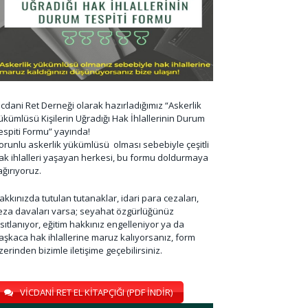
icdani Ret Derneği olarak hazırladığımız “Askerlik
ükümlüsü Kişilerin Uğradığı Hak İhlallerinin Durum
espiti Formu” yayında!
orunlu askerlik yükümlüsü olması sebebiyle çeşitli
ak ihlalleri yaşayan herkesi, bu formu doldurmaya
ağırıyoruz.
akkınızda tutulan tutanaklar, idari para cezaları,
eza davaları varsa; seyahat özgürlüğünüz
ısıtlanıyor, eğitim hakkınız engelleniyor ya da
aşkaca hak ihlallerine maruz kalıyorsanız, form
zerinden bizimle iletişime geçebilirsiniz.
VİCDANİ RET EL KİTAPÇIĞI (PDF İNDİR)