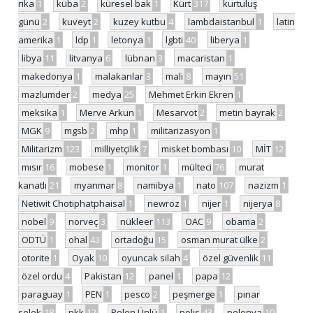
rika
1
küba
2
küresel bak
1
Kürt
317
kurtuluş
günü
2
kuveyt
2
kuzey kutbu
4
lambdaistanbul
1
latin
amerika
1
ldp
1
letonya
1
lgbti
40
liberya
1
libya
11
litvanya
6
lübnan
3
macaristan
1
makedonya
1
malakanlar
3
mali
8
mayın
51
mazlumder
2
medya
25
Mehmet Erkin Ekren
1
meksika
1
Merve Arkun
1
Mesarvot
2
metin bayrak
2
MGK
9
mgsb
2
mhp
1
militarizasyon
1
Militarizm
123
milliyetçilik
7
misket bombası
10
MİT
12
mısır
16
mobese
1
monitor
1
mülteci
76
murat
kanatlı
21
myanmar
8
namibya
1
nato
107
nazizm
1
Netiwit Chotiphatphaisal
1
newroz
1
nijer
1
nijerya
8
nobel
9
norveç
3
nükleer
113
OAC
9
obama
2
ODTÜ
1
ohal
43
ortadoğu
15
osman murat ülke
2
otorite
1
Oyak
10
oyuncak silah
4
özel güvenlik
11
özel ordu
4
Pakistan
12
panel
1
papa
12
paraguay
1
PEN
1
pesco
2
peşmerge
1
pınar
selek
18
pkk
12
Polen Ünlü
1
polis
43
polonya
10