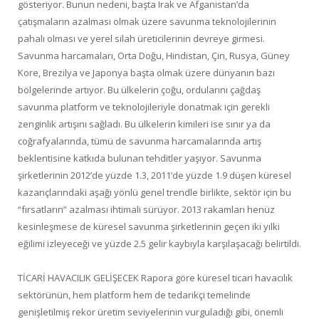
gösteriyor. Bunun nedeni, başta Irak ve Afganistan’da
çatışmaların azalması olmak üzere savunma teknolojilerinin
pahalı olması ve yerel silah üreticilerinin devreye girmesi.
Savunma harcamaları, Orta Doğu, Hindistan, Çin, Rusya, Güney
Kore, Brezilya ve Japonya başta olmak üzere dünyanın bazı
bölgelerinde artıyor. Bu ülkelerin çoğu, ordularını çağdaş
savunma platform ve teknolojileriyle donatmak için gerekli
zenginlik artışını sağladı. Bu ülkelerin kimileri ise sınır ya da
coğrafyalarında, tümü de savunma harcamalarında artış
beklentisine katkıda bulunan tehditler yaşıyor. Savunma
şirketlerinin 2012’de yüzde 1.3, 2011’de yüzde 1.9 düşen küresel
kazançlarındaki aşağı yönlü genel trendle birlikte, sektör için bu
“fırsatların” azalması ihtimali sürüyor. 2013 rakamları henüz
kesinleşmese de küresel savunma şirketlerinin geçen iki yılki
eğilimi izleyeceği ve yüzde 2.5 gelir kaybıyla karşılaşacağı belirtildi.
TİCARİ HAVACILIK GELİŞECEK Rapora göre küresel ticari havacılık
sektörünün, hem platform hem de tedarikçi temelinde
genişletilmiş rekor üretim seviyelerinin vurguladığı gibi, önemli