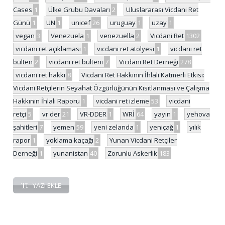
Cases
1
Ülke Grubu Davaları
2
Uluslararası Vicdani Ret
Günü
1
UN
1
unicef
26
uruguay
1
uzay
1
vegan
3
Venezuela
1
venezuella
2
Vicdani Ret
1302
vicdani ret açıklaması
1
vicdani ret atölyesi
1
vicdani ret
bülten
2
vicdani ret bülteni
7
Vicdani Ret Derneği
278
vicdani ret hakkı
8
Vicdani Ret Hakkının İhlali Katmerli Etkisi:
Vicdani Retçilerin Seyahat Özgürlüğünün Kısıtlanması ve Çalışma
Hakkının İhlali Raporu
1
vicdani ret izleme
53
vicdani
retçi
5
vr der
21
VR-DDER
1
WRİ
64
yayın
1
yehova
şahitleri
7
yemen
59
yeni zelanda
1
yeniçağ
1
yılık
rapor
1
yoklama kaçağı
2
Yunan Vicdani Retçiler
Derneği
1
yunanistan
40
Zorunlu Askerlik
183
YAZI EKLE