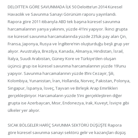
DELOITTE’A GÖRE SAVUNMADA İLK 50 Deloitte’un 2014 Küresel
Havacılık ve Savunma Sanayi Görünüm raporu yayınlandı.
Rapora göre 2011 itibarıyla ABD tek başına küresel savunma
harcamalarının yarıya yakınını, yüzde 41’ini yapıyor. İkinci grupta
ise küresel savunma harcamalarında yüzde 23’lük pay alan Çin,
Fransa, Japonya, Rusya ve İngiltere’nin oluşturduğu beşli grup yer
alıyor. Avustralya, Brezilya, Kanada, Almanya, Hindistan, İsrail,
İtalya, Suudi Arabistan, Güney Kore ve Türkiye’den oluşan
üçüncü grup ise küresel savunma harcamalarının yüzde 19’unu
yapıyor. Savunma harcamalarının yüzde 8’ini Cezayir, Şili,
Kolombiya, Yunanistan, İran, Hollanda, Norveç, Pakistan, Polonya,
Singapur, İspanya, İsveç, Tayvan ve Birleşik Arap Emirlikleri
gerçekleştiriyor. Harcamaların yüzde 5’ini gerçekleştiren diğer
grupta ise Azerbaycan, Mısır, Endonezya, Irak, Kuveyt, İsviçre gibi
ülkeler yer alıyor.
SICAK BÖLGELER HARİÇ SAVUNMA SEKTÖRÜ DÜŞÜŞTE Rapora
göre küresel savunma sanayi sektörü gelir ve kazançları düşüş