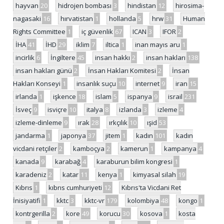
hayvan
20
hidrojen bombası
3
hindistan
12
hirosima-
nagasaki
16
hırvatistan
1
hollanda
5
hrw
31
Human
Rights Committee
1
iç güvenlik
67
ICAN
3
IFOR
2
İHA
41
İHD
29
iklim
7
iltica
1
inan mayıs aru
1
incirlik
6
İngiltere
45
insan hakkı
2
insan hakları
138
insan hakları günü
2
İnsan Hakları Komitesi
2
İnsan
Hakları Konseyi
1
insanlık suçu
10
internet
9
iran
15
irlanda
1
işkence
18
islam
5
ispanya
9
israil
231
İsveç
9
isviçre
10
italya
8
izlanda
3
izleme
4
izleme-dinleme
9
ırak
28
ırkçılık
10
ışid
53
jandarma
1
japonya
37
jitem
1
kadın
101
kadın
vicdani retçiler
2
kamboçya
2
kamerun
1
kampanya
4
kanada
9
karabağ
4
karaburun bilim kongresi
1
karadeniz
2
katar
11
kenya
1
kimyasal silah
19
Kıbrıs
1
kıbrıs cumhuriyeti
12
Kıbrıs'ta Vicdani Ret
İnisiyatifi
1
kktc
3
kktc-vr
179
kolombiya
48
kongo
1
kontrgerilla
2
kore
49
korucu
30
kosova
1
kosta