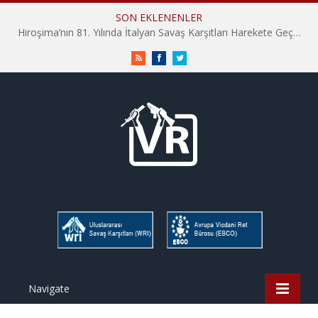
SON EKLENENLER
Hiroşima’nın 81. Yılında İtalyan Savaş Karşıtları Harekete Geçti: “Hatırlamak yeterli değil”
RSS
Facebook
Twitter
Navigate