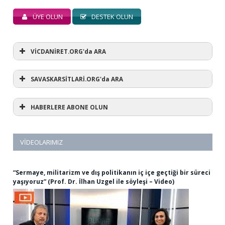
ÜYE OLUN
DESTEK OLUN
VİCDANİRET.ORG'da ARA
SAVASKARSİTLARİ.ORG'da ARA
HABERLERE ABONE OLUN
VIDEOLARIMIZ
“Sermaye, militarizm ve dış politikanın iç içe geçtiği bir süreci
yaşıyoruz” (Prof. Dr. İlhan Uzgel ile söyleşi – Video)