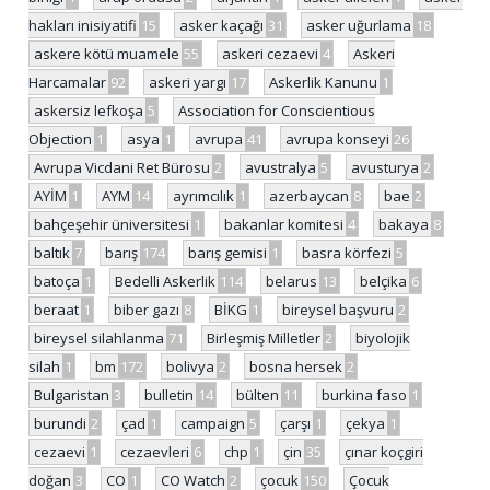
hakları inisiyatifi
15
asker kaçağı
31
asker uğurlama
18
askere kötü muamele
55
askeri cezaevi
4
Askeri
Harcamalar
92
askeri yargı
17
Askerlik Kanunu
1
askersiz lefkoşa
5
Association for Conscientious
Objection
1
asya
1
avrupa
41
avrupa konseyi
26
Avrupa Vicdani Ret Bürosu
2
avustralya
5
avusturya
2
AYİM
1
AYM
14
ayrımcılık
1
azerbaycan
8
bae
2
bahçeşehir üniversitesi
1
bakanlar komitesi
4
bakaya
8
baltık
7
barış
174
barış gemisi
1
basra körfezi
5
batoça
1
Bedelli Askerlik
114
belarus
13
belçika
6
beraat
1
biber gazı
8
BİKG
1
bireysel başvuru
2
bireysel silahlanma
71
Birleşmiş Milletler
2
biyolojik
silah
1
bm
172
bolivya
2
bosna hersek
2
Bulgaristan
3
bulletin
14
bülten
11
burkina faso
1
burundi
2
çad
1
campaign
5
çarşı
1
çekya
1
cezaevi
1
cezaevleri
6
chp
1
çin
35
çınar koçgiri
doğan
3
CO
1
CO Watch
2
çocuk
150
Çocuk