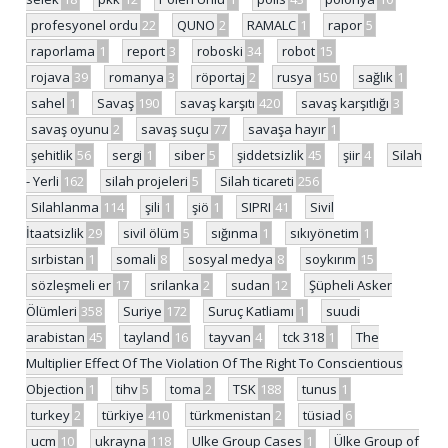
profesyonel ordu
22
QUNO
2
RAMALC
1
rapor
5
raporlama
1
report
3
roboski
34
robot
15
rojava
39
romanya
3
röportaj
2
rusya
150
sağlık
1
sahel
1
Savaş
190
savaş karşıtı
420
savaş karşıtlığı
3
savaş oyunu
2
savaş suçu
77
savaşa hayır
1
şehitlik
56
sergi
1
siber
5
şiddetsizlik
45
şiir
4
Silah
- Yerli
162
silah projeleri
5
Silah ticareti
256
Silahlanma
114
şili
1
şiö
1
SIPRI
41
Sivil
İtaatsizlik
29
sivil ölüm
5
sığınma
1
sıkıyönetim
1
sırbistan
1
somali
8
sosyal medya
8
soykırım
15
sözleşmeli er
17
srilanka
2
sudan
12
Şüpheli Asker
Ölümleri
358
Suriye
172
Suruç Katliamı
1
suudi
arabistan
45
tayland
16
tayvan
4
tck 318
1
The
Multiplier Effect Of The Violation Of The Right To Conscientious
Objection
1
tihv
5
toma
2
TSK
188
tunus
1
turkey
2
türkiye
410
türkmenistan
2
tüsiad
6
ucm
10
ukrayna
118
Ulke Group Cases
1
Ülke Group of