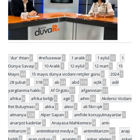
'dur' ihtarı
3
#refusewar
1
1 aralık
11
1 eylül
12
1.
Dünya Savaşı
5
10 Aralık
1
12 eylül
3
12 mart
1
15
Mayıs
44
15 mayıs dünya vicdani retçiler günü
6
2024
1
28 şubat
2
318
59
ab
24
abd
319
açlık
6
adil
yargılanma hakkı
1
Af Örgütü
61
afganistan
31
afrika
9
afrika birliği
1
agit
1
aihm
26
Akdeniz Vicdani
Ret Buluşması
6
akka
1
alevi
1
ali fikri ışık
13
almanya
128
Alper Sapan
1
amfide konuşulmayanlar
1
anarşist kadınlar
1
Anayasa Mahkemesi
4
anti-
militarizm
4
antimilitarist medya
8
antimilitarizm
97
arap
birliği
1
arap ordusu
2
arjantin
1
asker aileleri
1
asker