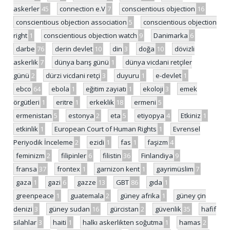
askerler
45
connection e.V
7
conscientious objection
16
conscientious objection association
5
conscientious objection
right
1
conscientious objection watch
9
Danimarka
6
darbe
76
derin devlet
10
din
3
doğa
10
dövizli
askerlik
7
dünya barış günü
1
dünya vicdani retçiler
günü
2
dürzi vicdani retçi
3
duyuru
1
e-devlet
1
ebco
64
ebola
1
eğitim zayiatı
1
ekoloji
3
emek
örgütleri
1
eritre
1
erkeklik
18
ermeni
5
ermenistan
5
estonya
2
eta
5
etiyopya
4
Etkiniz
1
etkinlik
1
European Court of Human Rights
1
Evrensel
Periyodik İnceleme
2
ezidi
1
fas
1
faşizm
4
feminizm
2
filipinler
6
filistin
36
Finlandiya
9
fransa
37
frontex
1
garnizon kent
1
gayrimüslim
7
gaza
1
gazi
6
gazze
13
GBT
86
gıda
1
greenpeace
1
guatemala
2
güney afrika
1
güney çin
denizi
3
güney sudan
16
gürcistan
2
güvenlik
35
hafif
silahlar
3
haiti
1
halkı askerlikten soğutma
1
hamas
2