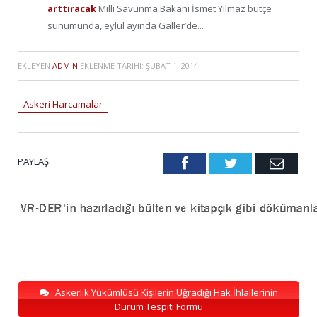
arttıracak
Milli Savunma Bakanı İsmet Yılmaz bütçe
sunumunda, eylül ayında Galler’de...
EKLEYEN
ADMIN
EKLENME TARIHI:
ŞUBAT 1, 2014
Askeri Harcamalar
PAYLAŞ.
Facebook
Twitter
Emai
Askerlik Yükümlüsü Kişilerin Uğradığı Hak İhlallerinin
Durum Tespiti Formu