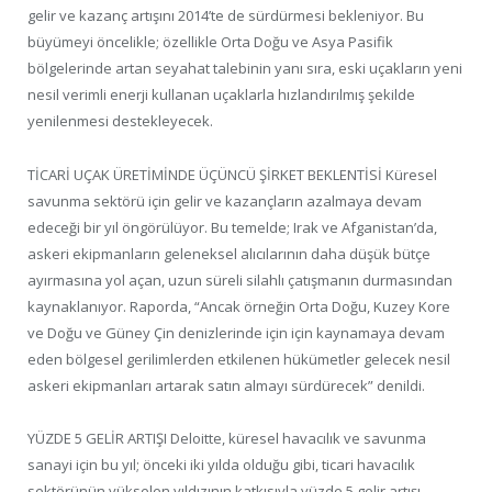
gelir ve kazanç artışını 2014’te de sürdürmesi bekleniyor. Bu
büyümeyi öncelikle; özellikle Orta Doğu ve Asya Pasifik
bölgelerinde artan seyahat talebinin yanı sıra, eski uçakların yeni
nesil verimli enerji kullanan uçaklarla hızlandırılmış şekilde
yenilenmesi destekleyecek.
TİCARİ UÇAK ÜRETİMİNDE ÜÇÜNCÜ ŞİRKET BEKLENTİSİ Küresel
savunma sektörü için gelir ve kazançların azalmaya devam
edeceği bir yıl öngörülüyor. Bu temelde; Irak ve Afganistan’da,
askeri ekipmanların geleneksel alıcılarının daha düşük bütçe
ayırmasına yol açan, uzun süreli silahlı çatışmanın durmasından
kaynaklanıyor. Raporda, “Ancak örneğin Orta Doğu, Kuzey Kore
ve Doğu ve Güney Çin denizlerinde için için kaynamaya devam
eden bölgesel gerilimlerden etkilenen hükümetler gelecek nesil
askeri ekipmanları artarak satın almayı sürdürecek” denildi.
YÜZDE 5 GELİR ARTIŞI Deloitte, küresel havacılık ve savunma
sanayi için bu yıl; önceki iki yılda olduğu gibi, ticari havacılık
sektörünün yükselen yıldızının katkısıyla yüzde 5 gelir artışı