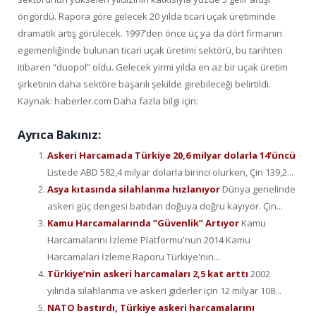
öngördü. Rapora göre gelecek 20 yılda ticari uçak üretiminde
dramatik artış görülecek. 1997’den önce üç ya da dört firmanın
egemenliğinde bulunan ticari uçak üretimi sektörü, bu tarihten
itibaren “duopol” oldu. Gelecek yirmi yılda en az bir uçak üretim
şirketinin daha sektöre başarılı şekilde girebileceği belirtildi.
Kaynak: haberler.com Daha fazla bilgi için:
Ayrıca Bakınız:
Askeri Harcamada Türkiye 20,6 milyar dolarla 14’üncü
Listede ABD 582,4 milyar dolarla birinci olurken, Çin 139,2...
Asya kıtasında silahlanma hızlanıyor
Dünya genelinde
askeri güç dengesi batıdan doğuya doğru kayıyor. Çin...
Kamu Harcamalarında ”Güvenlik” Artıyor
Kamu
Harcamalarını İzleme Platformu'nun 2014 Kamu
Harcamaları İzleme Raporu Türkiye'nin...
Türkiye’nin askeri harcamaları 2,5 kat arttı
2002
yılında silahlanma ve askeri giderler için 12 milyar 108...
NATO bastırdı, Türkiye askeri harcamalarını