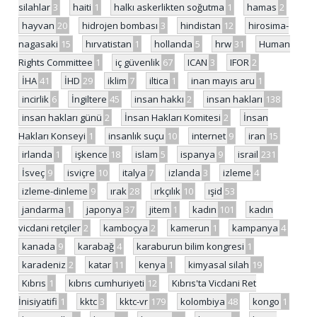
silahlar
3
haiti
1
halkı askerlikten soğutma
1
hamas
2
hayvan
20
hidrojen bombası
3
hindistan
12
hirosima-
nagasaki
15
hırvatistan
1
hollanda
5
hrw
31
Human
Rights Committee
1
iç güvenlik
67
ICAN
3
IFOR
2
İHA
41
İHD
29
iklim
7
iltica
1
inan mayıs aru
1
incirlik
6
İngiltere
45
insan hakkı
2
insan hakları
138
insan hakları günü
2
İnsan Hakları Komitesi
2
İnsan
Hakları Konseyi
1
insanlık suçu
10
internet
9
iran
15
irlanda
1
işkence
18
islam
5
ispanya
9
israil
231
İsveç
9
isviçre
10
italya
7
izlanda
3
izleme
4
izleme-dinleme
9
ırak
28
ırkçılık
10
ışid
53
jandarma
1
japonya
37
jitem
1
kadın
101
kadın
vicdani retçiler
2
kamboçya
2
kamerun
1
kampanya
4
kanada
9
karabağ
4
karaburun bilim kongresi
1
karadeniz
2
katar
11
kenya
1
kimyasal silah
19
Kıbrıs
1
kıbrıs cumhuriyeti
12
Kıbrıs'ta Vicdani Ret
İnisiyatifi
1
kktc
3
kktc-vr
179
kolombiya
48
kongo
1