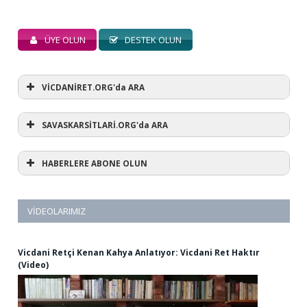
ÜYE OLUN
DESTEK OLUN
VİCDANİRET.ORG'da ARA
SAVASKARSİTLARİ.ORG'da ARA
HABERLERE ABONE OLUN
VIDEOLARIMIZ
Vicdani Retçi Kenan Kahya Anlatıyor: Vicdani Ret Haktır
(Video)