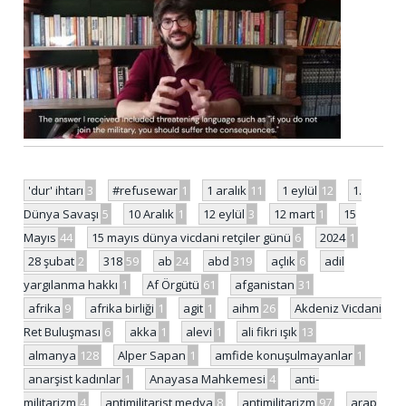
'dur' ihtarı
3
#refusewar
1
1 aralık
11
1 eylül
12
1.
Dünya Savaşı
5
10 Aralık
1
12 eylül
3
12 mart
1
15
Mayıs
44
15 mayıs dünya vicdani retçiler günü
6
2024
1
28 şubat
2
318
59
ab
24
abd
319
açlık
6
adil
yargılanma hakkı
1
Af Örgütü
61
afganistan
31
afrika
9
afrika birliği
1
agit
1
aihm
26
Akdeniz Vicdani
Ret Buluşması
6
akka
1
alevi
1
ali fikri ışık
13
almanya
128
Alper Sapan
1
amfide konuşulmayanlar
1
anarşist kadınlar
1
Anayasa Mahkemesi
4
anti-
militarizm
4
antimilitarist medya
8
antimilitarizm
97
arap