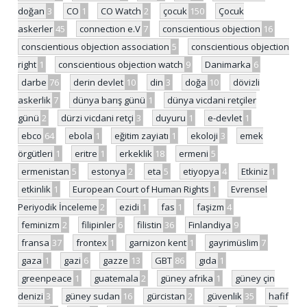
doğan
3
CO
1
CO Watch
2
çocuk
150
Çocuk
askerler
45
connection e.V
7
conscientious objection
16
conscientious objection association
5
conscientious objection
right
1
conscientious objection watch
9
Danimarka
6
darbe
76
derin devlet
10
din
3
doğa
10
dövizli
askerlik
7
dünya barış günü
1
dünya vicdani retçiler
günü
2
dürzi vicdani retçi
3
duyuru
1
e-devlet
1
ebco
64
ebola
1
eğitim zayiatı
1
ekoloji
3
emek
örgütleri
1
eritre
1
erkeklik
18
ermeni
5
ermenistan
5
estonya
2
eta
5
etiyopya
4
Etkiniz
1
etkinlik
1
European Court of Human Rights
1
Evrensel
Periyodik İnceleme
2
ezidi
1
fas
1
faşizm
4
feminizm
2
filipinler
6
filistin
36
Finlandiya
9
fransa
37
frontex
1
garnizon kent
1
gayrimüslim
7
gaza
1
gazi
6
gazze
13
GBT
86
gıda
1
greenpeace
1
guatemala
2
güney afrika
1
güney çin
denizi
3
güney sudan
16
gürcistan
2
güvenlik
35
hafif