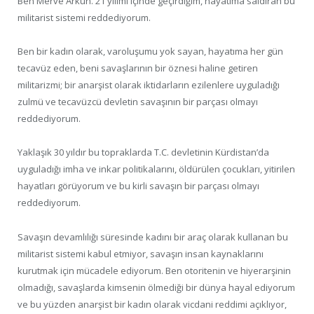
Ben Merve Arkun. 21 yılımı içinde geçirdiğim, hayatıma saldıran bu
militarist sistemi reddediyorum.
Ben bir kadın olarak, varoluşumu yok sayan, hayatıma her gün
tecavüz eden, beni savaşlarının bir öznesi haline getiren
militarizmi; bir anarşist olarak iktidarların ezilenlere uyguladığı
zulmü ve tecavüzcü devletin savaşının bir parçası olmayı
reddediyorum.
Yaklaşık 30 yıldır bu topraklarda T.C. devletinin Kürdistan’da
uyguladığı imha ve inkar politikalarını, öldürülen çocukları, yitirilen
hayatları görüyorum ve bu kirli savaşın bir parçası olmayı
reddediyorum.
Savaşın devamlılığı süresinde kadını bir araç olarak kullanan bu
militarist sistemi kabul etmiyor, savaşın insan kaynaklarını
kurutmak için mücadele ediyorum. Ben otoritenin ve hiyerarşinin
olmadığı, savaşlarda kimsenin ölmediği bir dünya hayal ediyorum
ve bu yüzden anarşist bir kadın olarak vicdani reddimi açıklıyor,