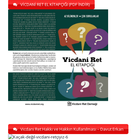
VİCDANİ RET EL KİTAPÇIĞI (PDF İNDİR)
Vicdani Ret Hakkı ve Hakkın Kullanılması – Davut Erkan