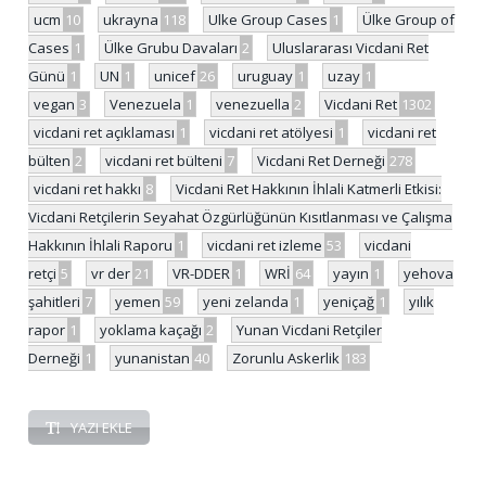
ucm
10
ukrayna
118
Ulke Group Cases
1
Ülke Group of
Cases
1
Ülke Grubu Davaları
2
Uluslararası Vicdani Ret
Günü
1
UN
1
unicef
26
uruguay
1
uzay
1
vegan
3
Venezuela
1
venezuella
2
Vicdani Ret
1302
vicdani ret açıklaması
1
vicdani ret atölyesi
1
vicdani ret
bülten
2
vicdani ret bülteni
7
Vicdani Ret Derneği
278
vicdani ret hakkı
8
Vicdani Ret Hakkının İhlali Katmerli Etkisi:
Vicdani Retçilerin Seyahat Özgürlüğünün Kısıtlanması ve Çalışma
Hakkının İhlali Raporu
1
vicdani ret izleme
53
vicdani
retçi
5
vr der
21
VR-DDER
1
WRİ
64
yayın
1
yehova
şahitleri
7
yemen
59
yeni zelanda
1
yeniçağ
1
yılık
rapor
1
yoklama kaçağı
2
Yunan Vicdani Retçiler
Derneği
1
yunanistan
40
Zorunlu Askerlik
183
YAZI EKLE