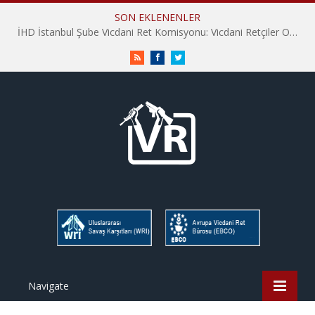
SON EKLENENLER
İHD İstanbul Şube Vicdani Ret Komisyonu: Vicdani Retçiler Olarak Destek İçin Buradayız!
RSS
Facebook
Twitter
Navigate