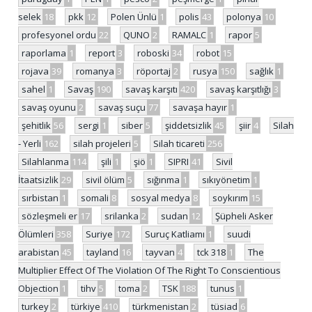
selek
18
pkk
12
Polen Ünlü
1
polis
43
polonya
10
profesyonel ordu
22
QUNO
2
RAMALC
1
rapor
5
raporlama
1
report
3
roboski
34
robot
15
rojava
39
romanya
3
röportaj
2
rusya
150
sağlık
1
sahel
1
Savaş
190
savaş karşıtı
420
savaş karşıtlığı
3
savaş oyunu
2
savaş suçu
77
savaşa hayır
1
şehitlik
56
sergi
1
siber
5
şiddetsizlik
45
şiir
4
Silah
- Yerli
162
silah projeleri
5
Silah ticareti
256
Silahlanma
114
şili
1
şiö
1
SIPRI
41
Sivil
İtaatsizlik
29
sivil ölüm
5
sığınma
1
sıkıyönetim
1
sırbistan
1
somali
8
sosyal medya
8
soykırım
15
sözleşmeli er
17
srilanka
2
sudan
12
Şüpheli Asker
Ölümleri
358
Suriye
172
Suruç Katliamı
1
suudi
arabistan
45
tayland
16
tayvan
4
tck 318
1
The
Multiplier Effect Of The Violation Of The Right To Conscientious
Objection
1
tihv
5
toma
2
TSK
188
tunus
1
turkey
2
türkiye
410
türkmenistan
2
tüsiad
6