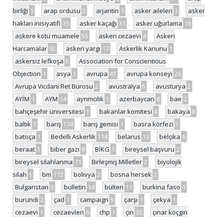
birliği
1
arap ordusu
2
arjantin
1
asker aileleri
1
asker
hakları inisiyatifi
15
asker kaçağı
31
asker uğurlama
18
askere kötü muamele
55
askeri cezaevi
4
Askeri
Harcamalar
92
askeri yargı
17
Askerlik Kanunu
1
askersiz lefkoşa
5
Association for Conscientious
Objection
1
asya
1
avrupa
41
avrupa konseyi
26
Avrupa Vicdani Ret Bürosu
2
avustralya
5
avusturya
2
AYİM
1
AYM
14
ayrımcılık
1
azerbaycan
8
bae
2
bahçeşehir üniversitesi
1
bakanlar komitesi
4
bakaya
8
baltık
7
barış
174
barış gemisi
1
basra körfezi
5
batoça
1
Bedelli Askerlik
114
belarus
13
belçika
6
beraat
1
biber gazı
8
BİKG
1
bireysel başvuru
2
bireysel silahlanma
71
Birleşmiş Milletler
2
biyolojik
silah
1
bm
172
bolivya
2
bosna hersek
2
Bulgaristan
3
bulletin
14
bülten
11
burkina faso
1
burundi
2
çad
1
campaign
5
çarşı
1
çekya
1
cezaevi
1
cezaevleri
6
chp
1
çin
35
çınar koçgiri