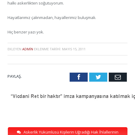
halkı askerlikten soğutuyorum.
Hayatlarımız çalınmadan, hayallerimiz buluşmalı.
Hiç benzer yazı yok.
EKLEYEN
ADMIN
EKLENME TARIHI:
MAYIS 15, 2011
PAYLAŞ.
Facebook
Twitter
Emai
Askerlik Yükümlüsü Kişilerin Uğradığı Hak İhlallerinin