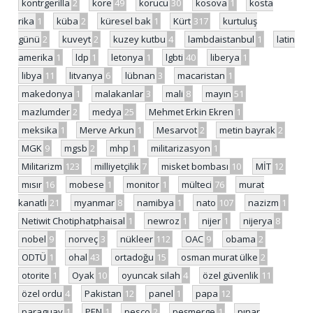
kontrgerilla
2
kore
49
korucu
30
kosova
1
kosta
rika
1
küba
2
küresel bak
1
Kürt
317
kurtuluş
günü
2
kuveyt
2
kuzey kutbu
4
lambdaistanbul
1
latin
amerika
1
ldp
1
letonya
1
lgbti
40
liberya
1
libya
11
litvanya
6
lübnan
3
macaristan
1
makedonya
1
malakanlar
3
mali
8
mayın
51
mazlumder
2
medya
25
Mehmet Erkin Ekren
1
meksika
1
Merve Arkun
1
Mesarvot
2
metin bayrak
2
MGK
9
mgsb
2
mhp
1
militarizasyon
1
Militarizm
123
milliyetçilik
7
misket bombası
10
MİT
12
mısır
16
mobese
1
monitor
1
mülteci
76
murat
kanatlı
21
myanmar
8
namibya
1
nato
107
nazizm
1
Netiwit Chotiphatphaisal
1
newroz
1
nijer
1
nijerya
8
nobel
9
norveç
3
nükleer
112
OAC
9
obama
2
ODTÜ
1
ohal
43
ortadoğu
15
osman murat ülke
2
otorite
1
Oyak
10
oyuncak silah
4
özel güvenlik
11
özel ordu
4
Pakistan
12
panel
1
papa
12
paraguay
1
PEN
1
pesco
2
peşmerge
1
pınar