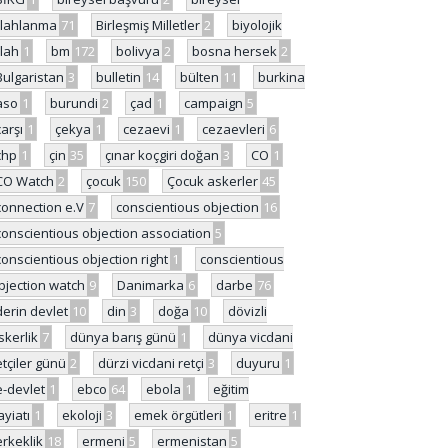
ilahlanma
71
Birleşmiş Milletler
2
biyolojik
ilah
1
bm
172
bolivya
2
bosna hersek
2
Bulgaristan
3
bulletin
14
bülten
11
burkina
aso
1
burundi
2
çad
1
campaign
5
çarşı
1
çekya
1
cezaevi
1
cezaevleri
6
chp
1
çin
35
çınar koçgiri doğan
3
CO
1
CO Watch
2
çocuk
150
Çocuk askerler
45
connection e.V
7
conscientious objection
16
conscientious objection association
5
conscientious objection right
1
conscientious
bjection watch
9
Danimarka
6
darbe
76
derin devlet
10
din
3
doğa
10
dövizli
skerlik
7
dünya barış günü
1
dünya vicdani
etçiler günü
2
dürzi vicdani retçi
3
duyuru
1
e-devlet
1
ebco
64
ebola
1
eğitim
ayiatı
1
ekoloji
3
emek örgütleri
1
eritre
1
erkeklik
18
ermeni
5
ermenistan
5