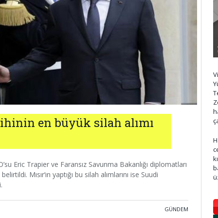
V
Y
T
Z
h
arihinin en büyük silah alımı
ç
H
c
k
O’su Eric Trapier ve Faransız Savunma Bakanlığı diplomatları
b
lirtildi. Mısır’ın yaptığı bu silah alımlarını ise Suudi
ü
.
GÜNDEM