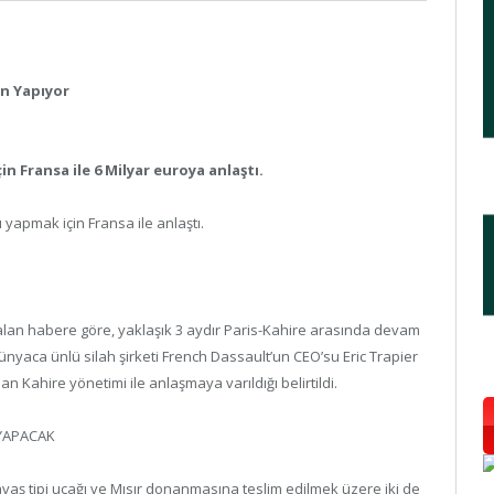
an Yapıyor
in Fransa ile 6 Milyar euroya anlaştı.
ı yapmak için Fransa ile anlaştı.
lan habere göre, yaklaşık 3 aydır Paris-Kahire arasında devam
nyaca ünlü silah şirketi French Dassault’un CEO’su Eric Trapier
 Kahire yönetimi ile anlaşmaya varıldığı belirtildi.
 YAPACAK
vaş tipi uçağı ve Mısır donanmasına teslim edilmek üzere iki de