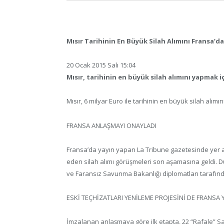
Mısır Tarihinin En Büyük Silah Alımını Fransa’d
20 Ocak 2015 Salı 15:04
Mısır, tarihinin en büyük silah alımını yapmak iç
Mısır, 6 milyar Euro ile tarihinin en büyük silah alımın
FRANSA ANLAŞMAYI ONAYLADI
Fransa’da yayın yapan La Tribune gazetesinde yer a
eden silah alımı görüşmeleri son aşamasına geldi. Dü
ve Faransız Savunma Bakanlığı diplomatları tarafından
ESKİ TEÇHİZATLARI YENİLEME PROJESİNİ DE FRANSA
İmzalanan anlaşmaya göre ilk etapta, 22 “Rafale” Sa