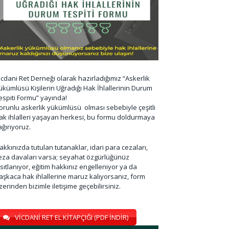
icdani Ret Derneği olarak hazırladığımız “Askerlik
ükümlüsü Kişilerin Uğradığı Hak İhlallerinin Durum
espiti Formu” yayında!
orunlu askerlik yükümlüsü olması sebebiyle çeşitli
ak ihlalleri yaşayan herkesi, bu formu doldurmaya
ağırıyoruz.
akkınızda tutulan tutanaklar, idari para cezaları,
eza davaları varsa; seyahat özgürlüğünüz
ısıtlanıyor, eğitim hakkınız engelleniyor ya da
aşkaca hak ihlallerine maruz kalıyorsanız, form
zerinden bizimle iletişime geçebilirsiniz.
VİCDANİ RET EL KİTAPÇIĞI (PDF İNDİR)