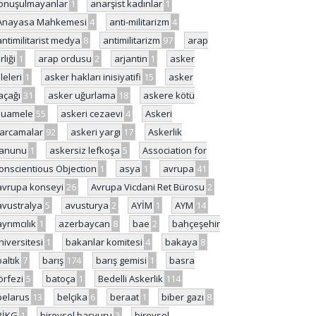
onuşulmayanlar
1
anarşist kadınlar
1
Anayasa Mahkemesi
4
anti-militarizm
4
antimilitarist medya
8
antimilitarizm
97
arap
rliği
1
arap ordusu
2
arjantin
1
asker
ileleri
1
asker hakları inisiyatifi
15
asker
açağı
31
asker uğurlama
18
askere kötü
uamele
55
askeri cezaevi
4
Askeri
arcamalar
92
askeri yargı
17
Askerlik
anunu
1
askersiz lefkoşa
5
Association for
onscientious Objection
1
asya
1
avrupa
41
avrupa konseyi
26
Avrupa Vicdani Ret Bürosu
2
avustralya
5
avusturya
2
AYİM
1
AYM
14
ayrımcılık
1
azerbaycan
8
bae
2
bahçeşehir
niversitesi
1
bakanlar komitesi
4
bakaya
8
baltık
7
barış
174
barış gemisi
1
basra
örfezi
5
batoça
1
Bedelli Askerlik
114
belarus
13
belçika
6
beraat
1
biber gazı
8
BİKG
1
bireysel başvuru
2
bireysel