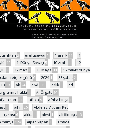
'dur' ihtarı
3
#refusewar
1
1 aralık
11
1
ylül
12
1. Dünya Savaşı
5
10 Aralık
1
12
ylül
3
12 mart
1
15 Mayıs
44
15 mayıs dünya
icdani retçiler günü
6
2024
1
28 şubat
2
318
59
ab
24
abd
319
açlık
6
adil
argılanma hakkı
1
Af Örgütü
61
afganistan
31
afrika
9
afrika birliği
1
agit
1
aihm
26
Akdeniz Vicdani Ret
uluşması
6
akka
1
alevi
1
ali fikri ışık
13
almanya
128
Alper Sapan
1
amfide