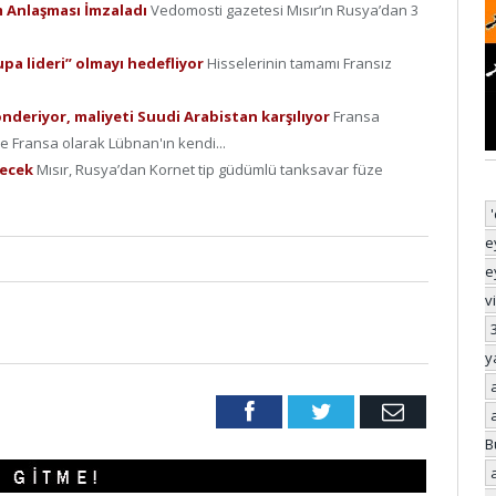
lım Anlaşması İmzaladı
Vedomosti gazetesi Mısır’ın Rusya’dan 3
pa lideri” olmayı hedefliyor
Hisselerinin tamamı Fransız
önderiyor, maliyeti Suudi Arabistan karşılıyor
Fransa
 Fransa olarak Lübnan'ın kendi...
erecek
Mısır, Rusya’dan Kornet tip güdümlü tanksavar füze
e
e
v
y
Facebook
Twitter
Email
B