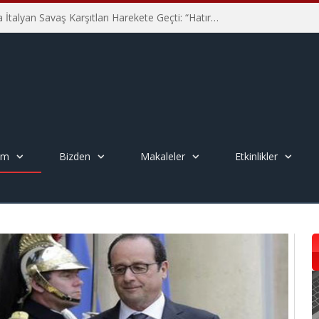
Hiroşima’nın 81. Yılında İtalyan Savaş Karşıtları Harekete Geçti: “Hatırlamak yeterli değil”
em
Bizden
Makaleler
Etkinlikler