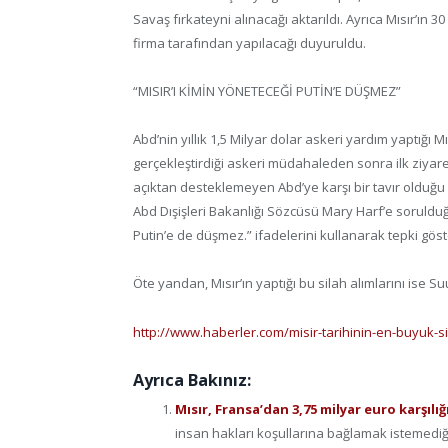
Savaş fırkateyni alınacağı aktarıldı. Ayrıca Mısır’ın 30
firma tarafından yapılacağı duyuruldu.
“MISIR’I KİMİN YÖNETECEĞİ PUTİN’E DÜŞMEZ”
Abd’nin yıllık 1,5 Milyar dolar askeri yardım yaptığı M
gerçekleştirdiği askeri müdahaleden sonra ilk ziya
açıktan desteklemeyen Abd’ye karşı bir tavır olduğu al
Abd Dışişleri Bakanlığı Sözcüsü Mary Harf’e soruldu
Putin’e de düşmez.” ifadelerini kullanarak tepki göst
Öte yandan, Mısır’ın yaptığı bu silah alımlarını ise S
http://www.haberler.com/misir-tarihinin-en-buyuk-s
Ayrıca Bakınız:
Mısır, Fransa’dan 3,75 milyar euro karşılı
insan hakları koşullarına bağlamak istemediği