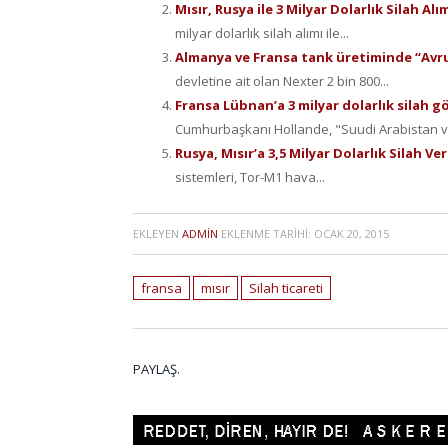
Mısır, Rusya ile 3 Milyar Dolarlık Silah A
milyar dolarlık silah alımı ile...
Almanya ve Fransa tank üretiminde “Avru
devletine ait olan Nexter 2 bin 800...
Fransa Lübnan’a 3 milyar dolarlık silah g
Cumhurbaşkanı Hollande, "Suudi Arabistan ve
Rusya, Mısır’a 3,5 Milyar Dolarlık Silah V
sistemleri, Tor-M1 hava...
EKLEYEN
ADMIN
EKLENME TARIHI:
OCAK 20, 2015
fransa
mısır
Silah ticareti
PAYLAŞ.