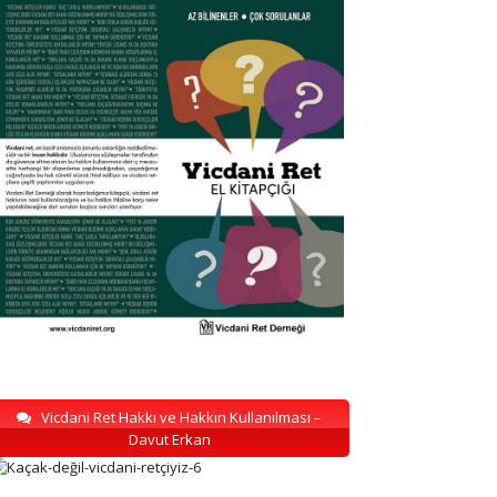
Vicdani Ret Hakkı ve Hakkın Kullanılması –
Davut Erkan