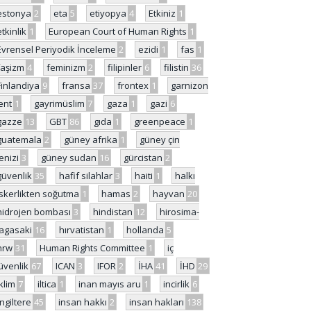
estonya
2
eta
5
etiyopya
4
Etkiniz
1
etkinlik
1
European Court of Human Rights
1
Evrensel Periyodik İnceleme
2
ezidi
1
fas
1
faşizm
4
feminizm
2
filipinler
6
filistin
36
Finlandiya
9
fransa
37
frontex
1
garnizon
ent
1
gayrimüslim
7
gaza
1
gazi
6
gazze
13
GBT
86
gıda
1
greenpeace
1
guatemala
2
güney afrika
1
güney çin
enizi
3
güney sudan
16
gürcistan
2
güvenlik
35
hafif silahlar
3
haiti
1
halkı
skerlikten soğutma
1
hamas
2
hayvan
20
hidrojen bombası
3
hindistan
12
hirosima-
agasaki
16
hırvatistan
1
hollanda
5
hrw
31
Human Rights Committee
1
iç
üvenlik
67
ICAN
3
IFOR
2
İHA
41
İHD
29
iklim
7
iltica
1
inan mayıs aru
1
incirlik
6
İngiltere
45
insan hakkı
2
insan hakları
138