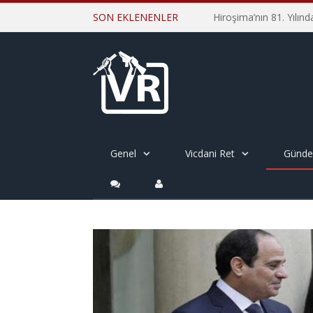
SON EKLENENLER
Genel
Vicdani Ret
Günd