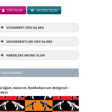
ÜYE OLUN
DESTEK OLUN
VİCDANİRET.ORG'da ARA
SAVASKARSİTLARİ.ORG'da ARA
HABERLERE ABONE OLUN
VIDEOLARIMIZ
ürüğüm, Askerim, Reddediyorum (Belgesel –
ideo)