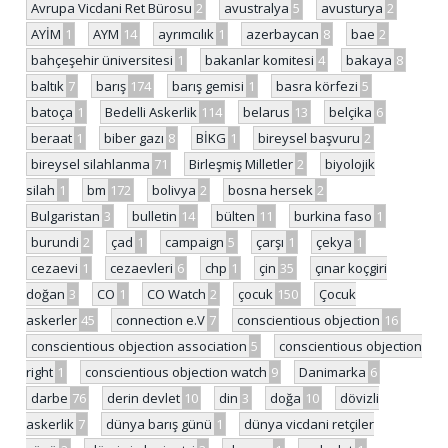
Avrupa Vicdani Ret Bürosu
2
avustralya
5
avusturya
2
AYİM
1
AYM
14
ayrımcılık
1
azerbaycan
8
bae
2
bahçeşehir üniversitesi
1
bakanlar komitesi
4
bakaya
8
baltık
7
barış
174
barış gemisi
1
basra körfezi
5
batoça
1
Bedelli Askerlik
114
belarus
13
belçika
6
beraat
1
biber gazı
8
BİKG
1
bireysel başvuru
2
bireysel silahlanma
71
Birleşmiş Milletler
2
biyolojik
silah
1
bm
172
bolivya
2
bosna hersek
2
Bulgaristan
3
bulletin
14
bülten
11
burkina faso
1
burundi
2
çad
1
campaign
5
çarşı
1
çekya
1
cezaevi
1
cezaevleri
6
chp
1
çin
35
çınar koçgiri
doğan
3
CO
1
CO Watch
2
çocuk
150
Çocuk
askerler
45
connection e.V
7
conscientious objection
16
conscientious objection association
5
conscientious objection
right
1
conscientious objection watch
9
Danimarka
6
darbe
76
derin devlet
10
din
3
doğa
10
dövizli
askerlik
7
dünya barış günü
1
dünya vicdani retçiler