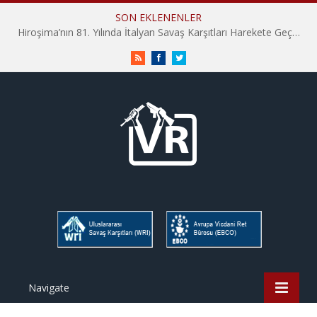
SON EKLENENLER
Hiroşima’nın 81. Yılında İtalyan Savaş Karşıtları Harekete Geçti: “Hatırlamak yeterli değil”
RSS
Facebook
Twitter
Navigate