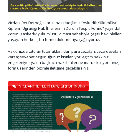
Vicdani Ret Derneği olarak hazırladığımız “Askerlik Yükümlüsü
Kişilerin Uğradığı Hak İhlallerinin Durum Tespiti Formu” yayında!
Zorunlu askerlik yükümlüsü olması sebebiyle çeşitli hak ihlalleri
yaşayan herkesi, bu formu doldurmaya çağırıyoruz.
Hakkınızda tutulan tutanaklar, idari para cezaları, ceza davaları
varsa; seyahat özgürlüğünüz kısıtlanıyor, eğitim hakkınız
engelleniyor ya da başkaca hak ihlallerine maruz kalıyorsanız,
form üzerinden bizimle iletişime geçebilirsiniz.
VİCDANİ RET EL KİTAPÇIĞI (PDF İNDİR)