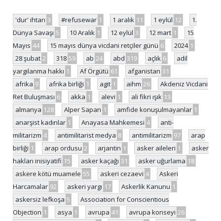
'dur' ihtarı
3
#refusewar
1
1 aralık
11
1 eylül
12
1.
Dünya Savaşı
5
10 Aralık
1
12 eylül
3
12 mart
1
15
Mayıs
44
15 mayıs dünya vicdani retçiler günü
6
2024
1
28 şubat
2
318
59
ab
24
abd
319
açlık
6
adil
yargılanma hakkı
1
Af Örgütü
61
afganistan
31
afrika
9
afrika birliği
1
agit
1
aihm
26
Akdeniz Vicdani
Ret Buluşması
6
akka
1
alevi
1
ali fikri ışık
13
almanya
128
Alper Sapan
1
amfide konuşulmayanlar
1
anarşist kadınlar
1
Anayasa Mahkemesi
4
anti-
militarizm
4
antimilitarist medya
8
antimilitarizm
97
arap
birliği
1
arap ordusu
2
arjantin
1
asker aileleri
1
asker
hakları inisiyatifi
15
asker kaçağı
31
asker uğurlama
18
askere kötü muamele
55
askeri cezaevi
4
Askeri
Harcamalar
92
askeri yargı
17
Askerlik Kanunu
1
askersiz lefkoşa
5
Association for Conscientious
Objection
1
asya
1
avrupa
41
avrupa konseyi
26