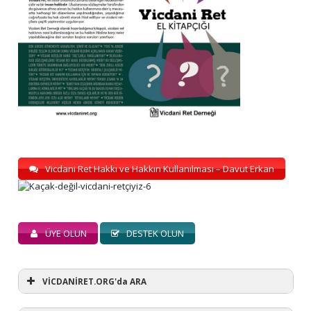
Vicdani Ret Hakkı ve Hakkın Kullanılması – Davut Erkan
ÜYE OLUN
DESTEK OLUN
VİCDANİRET.ORG'da ARA