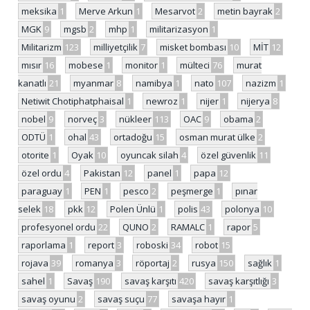
meksika
1
Merve Arkun
1
Mesarvot
2
metin bayrak
2
MGK
9
mgsb
2
mhp
1
militarizasyon
1
Militarizm
123
milliyetçilik
7
misket bombası
10
MİT
12
mısır
16
mobese
1
monitor
1
mülteci
76
murat
kanatlı
21
myanmar
8
namibya
1
nato
107
nazizm
1
Netiwit Chotiphatphaisal
1
newroz
1
nijer
1
nijerya
8
nobel
9
norveç
3
nükleer
113
OAC
9
obama
2
ODTÜ
1
ohal
43
ortadoğu
15
osman murat ülke
2
otorite
1
Oyak
10
oyuncak silah
4
özel güvenlik
11
özel ordu
4
Pakistan
12
panel
1
papa
12
paraguay
1
PEN
1
pesco
2
peşmerge
1
pınar
selek
18
pkk
12
Polen Ünlü
1
polis
43
polonya
10
profesyonel ordu
22
QUNO
2
RAMALC
1
rapor
5
raporlama
1
report
3
roboski
34
robot
15
rojava
39
romanya
3
röportaj
2
rusya
150
sağlık
1
sahel
1
Savaş
190
savaş karşıtı
420
savaş karşıtlığı
3
savaş oyunu
2
savaş suçu
77
savaşa hayır
1