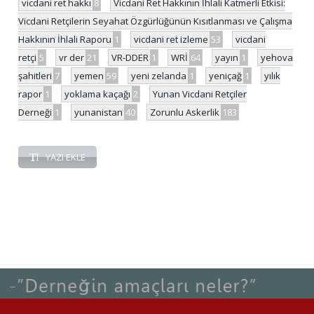
vicdani ret hakkı
8
Vicdani Ret Hakkının İhlali Katmerli Etkisi:
Vicdani Retçilerin Seyahat Özgürlüğünün Kısıtlanması ve Çalışma
Hakkının İhlali Raporu
1
vicdani ret izleme
53
vicdani
retçi
5
vr der
21
VR-DDER
1
WRİ
64
yayın
1
yehova
şahitleri
7
yemen
59
yeni zelanda
1
yeniçağ
1
yılık
rapor
1
yoklama kaçağı
2
Yunan Vicdani Retçiler
Derneği
1
yunanistan
40
Zorunlu Askerlik
183
YAZI EKLE