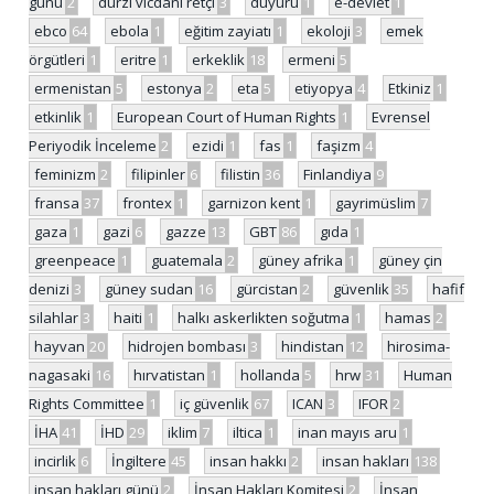
günü
2
dürzi vicdani retçi
3
duyuru
1
e-devlet
1
ebco
64
ebola
1
eğitim zayiatı
1
ekoloji
3
emek
örgütleri
1
eritre
1
erkeklik
18
ermeni
5
ermenistan
5
estonya
2
eta
5
etiyopya
4
Etkiniz
1
etkinlik
1
European Court of Human Rights
1
Evrensel
Periyodik İnceleme
2
ezidi
1
fas
1
faşizm
4
feminizm
2
filipinler
6
filistin
36
Finlandiya
9
fransa
37
frontex
1
garnizon kent
1
gayrimüslim
7
gaza
1
gazi
6
gazze
13
GBT
86
gıda
1
greenpeace
1
guatemala
2
güney afrika
1
güney çin
denizi
3
güney sudan
16
gürcistan
2
güvenlik
35
hafif
silahlar
3
haiti
1
halkı askerlikten soğutma
1
hamas
2
hayvan
20
hidrojen bombası
3
hindistan
12
hirosima-
nagasaki
16
hırvatistan
1
hollanda
5
hrw
31
Human
Rights Committee
1
iç güvenlik
67
ICAN
3
IFOR
2
İHA
41
İHD
29
iklim
7
iltica
1
inan mayıs aru
1
incirlik
6
İngiltere
45
insan hakkı
2
insan hakları
138
insan hakları günü
2
İnsan Hakları Komitesi
2
İnsan