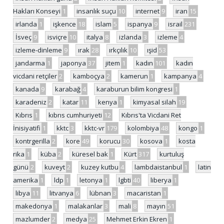
Hakları Konseyi
1
insanlık suçu
10
internet
9
iran
15
irlanda
1
işkence
18
islam
5
ispanya
9
israil
231
İsveç
9
isviçre
10
italya
8
izlanda
3
izleme
4
izleme-dinleme
9
ırak
28
ırkçılık
10
ışid
53
jandarma
1
japonya
37
jitem
1
kadın
101
kadın
vicdani retçiler
2
kamboçya
2
kamerun
1
kampanya
4
kanada
9
karabağ
4
karaburun bilim kongresi
1
karadeniz
2
katar
11
kenya
1
kimyasal silah
19
Kıbrıs
1
kıbrıs cumhuriyeti
12
Kıbrıs'ta Vicdani Ret
İnisiyatifi
1
kktc
3
kktc-vr
179
kolombiya
48
kongo
1
kontrgerilla
2
kore
49
korucu
30
kosova
1
kosta
rika
1
küba
2
küresel bak
1
Kürt
317
kurtuluş
günü
2
kuveyt
2
kuzey kutbu
4
lambdaistanbul
1
latin
amerika
1
ldp
1
letonya
1
lgbti
40
liberya
1
libya
11
litvanya
6
lübnan
3
macaristan
1
makedonya
1
malakanlar
3
mali
8
mayın
51
mazlumder
2
medya
25
Mehmet Erkin Ekren
1