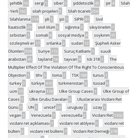
şehitlik
56
sergi
1
siber
5
şiddetsizlik
45
şiir
4
Silah
- Yerli
162
silah projeleri
5
Silah ticareti
256
Silahlanma
114
şili
1
şiö
1
SIPRI
41
Sivil
İtaatsizlik
29
sivil ölüm
5
sığınma
1
sıkıyönetim
1
sırbistan
1
somali
8
sosyal medya
8
soykırım
15
sözleşmeli er
17
srilanka
2
sudan
12
Şüpheli Asker
Ölümleri
358
Suriye
172
Suruç Katliamı
1
suudi
arabistan
45
tayland
16
tayvan
4
tck 318
1
The
Multiplier Effect Of The Violation Of The Right To Conscientious
Objection
1
tihv
5
toma
2
TSK
188
tunus
1
turkey
2
türkiye
410
türkmenistan
2
tüsiad
6
ucm
10
ukrayna
118
Ulke Group Cases
1
Ülke Group of
Cases
1
Ülke Grubu Davaları
2
Uluslararası Vicdani Ret
Günü
1
UN
1
unicef
26
uruguay
1
uzay
1
vegan
3
Venezuela
1
venezuella
2
Vicdani Ret
1302
vicdani ret açıklaması
1
vicdani ret atölyesi
1
vicdani ret
bülten
2
vicdani ret bülteni
7
Vicdani Ret Derneği
278