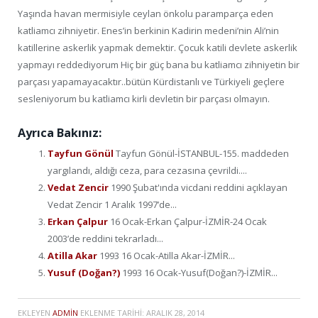
Yaşında havan mermisiyle ceylan önkolu paramparça eden
katliamcı zihniyetir. Enes’in berkinin Kadirin medeni’nin Ali’nin
katillerine askerlik yapmak demektir. Çocuk katili devlete askerlik
yapmayı reddediyorum Hiç bir güç bana bu katliamcı zihniyetin bir
parçası yapamayacaktır..bütün Kürdistanlı ve Türkiyeli geçlere
sesleniyorum bu katliamcı kirli devletin bir parçası olmayın.
Ayrıca Bakınız:
Tayfun Gönül
Tayfun Gönül-İSTANBUL-155. maddeden
yargılandı, aldığı ceza, para cezasına çevrildi....
Vedat Zencir
1990 Şubat'ında vicdani reddini açıklayan
Vedat Zencir 1 Aralık 1997’de...
Erkan Çalpur
16 Ocak-Erkan Çalpur-İZMİR-24 Ocak
2003’de reddini tekrarladı...
Atilla Akar
1993 16 Ocak-Atilla Akar-İZMİR...
Yusuf (Doğan?)
1993 16 Ocak-Yusuf(Doğan?)-İZMİR...
EKLEYEN
ADMIN
EKLENME TARIHI:
ARALIK 28, 2014