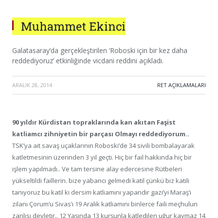
Muhammet Ekinci
Galatasaray’da gerçekleştirilen ‘Roboski için bir kez daha
reddediyoruz’ etkinliğinde vicdani reddini açıkladı.
ARALIK 28, 2014
·
RET AÇIKLAMALARI
90 yıldır Kürdistan topraklarında kan akıtan Faşist
katliamcı zihniyetin bir parçası Olmayı reddediyorum..
TSK’ya ait savaş uçaklarının Roboski’de 34 sivili bombalayarak
katletmesinin üzerinden 3 yıl geçti. Hiç bir fail hakkında hiç bir
işlem yapılmadı.. Ve tam tersine alay edercesine Rütbeleri
yükseltildi faillerin. bize yabancı gelmedi katil çünkü biz katili
tanıyoruz bu katil ki dersim katliamını yapandır gazi’yi Maraş’ı
zilanı Çorum’u Sivas’ı 19 Aralık katliamını binlerce faili meçhulun
zanlısı devletir.. 12 Yaşında 13 kurşunla katledilen uğur kaymaz 14