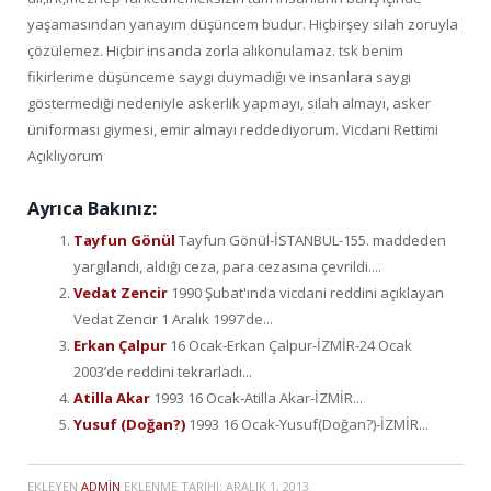
yaşamasından yanayım düşüncem budur. Hiçbirşey silah zoruyla
çözülemez. Hiçbir insanda zorla alıkonulamaz. tsk benim
fikirlerime düşünceme saygı duymadığı ve insanlara saygı
göstermediği nedeniyle askerlik yapmayı, silah almayı, asker
üniforması giymesi, emir almayı reddediyorum. Vicdani Rettimi
Açıklıyorum
Ayrıca Bakınız:
Tayfun Gönül
Tayfun Gönül-İSTANBUL-155. maddeden
yargılandı, aldığı ceza, para cezasına çevrildi....
Vedat Zencir
1990 Şubat'ında vicdani reddini açıklayan
Vedat Zencir 1 Aralık 1997’de...
Erkan Çalpur
16 Ocak-Erkan Çalpur-İZMİR-24 Ocak
2003’de reddini tekrarladı...
Atilla Akar
1993 16 Ocak-Atilla Akar-İZMİR...
Yusuf (Doğan?)
1993 16 Ocak-Yusuf(Doğan?)-İZMİR...
EKLEYEN
ADMIN
EKLENME TARIHI:
ARALIK 1, 2013