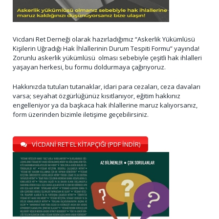
Vicdani Ret Derneği olarak hazırladığımız “Askerlik Yükümlüsü
Kişilerin Uğradığı Hak İhlallerinin Durum Tespiti Formu” yayında!
Zorunlu askerlik yükümlüsü olması sebebiyle çeşitli hak ihlalleri
yaşayan herkesi, bu formu doldurmaya çağırıyoruz.
Hakkınızda tutulan tutanaklar, idari para cezaları, ceza davaları
varsa; seyahat özgürlüğünüz kısıtlanıyor, eğitim hakkınız
engelleniyor ya da başkaca hak ihlallerine maruz kalıyorsanız,
form üzerinden bizimle iletişime geçebilirsiniz.
VİCDANİ RET EL KİTAPÇIĞI (PDF İNDİR)