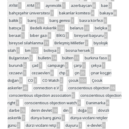
AYİM
1
AYM
14
ayrımcılık
1
azerbaycan
8
bae
2
bahçeşehir üniversitesi
1
bakanlar komitesi
4
bakaya
8
baltık
7
barış
174
barış gemisi
1
basra körfezi
5
batoça
1
Bedelli Askerlik
114
belarus
13
belçika
6
beraat
1
biber gazı
8
BİKG
1
bireysel başvuru
2
bireysel silahlanma
71
Birleşmiş Milletler
2
biyolojik
silah
1
bm
172
bolivya
2
bosna hersek
2
Bulgaristan
3
bulletin
14
bülten
11
burkina faso
1
burundi
2
çad
1
campaign
5
çarşı
1
çekya
1
cezaevi
1
cezaevleri
6
chp
1
çin
35
çınar koçgiri
doğan
3
CO
1
CO Watch
2
çocuk
150
Çocuk
askerler
45
connection e.V
7
conscientious objection
16
conscientious objection association
5
conscientious objection
right
1
conscientious objection watch
9
Danimarka
6
darbe
76
derin devlet
10
din
3
doğa
10
dövizli
askerlik
7
dünya barış günü
1
dünya vicdani retçiler
günü
2
dürzi vicdani retçi
3
duyuru
1
e-devlet
1