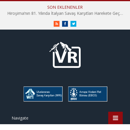
SON EKLENENLER
Hiroşima’nın 81. Yılında İtalyan Savaş Karşıtları Harekete Geçti: “Hatırlamak yeterli değil”
RSS
Facebook
Twitter
Navigate