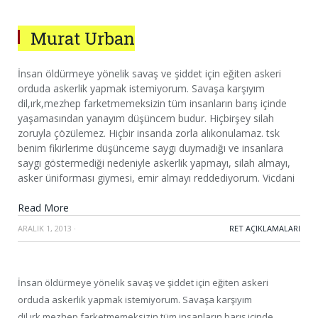
Murat Urban
İnsan öldürmeye yönelik savaş ve şiddet için eğiten askeri
orduda askerlik yapmak istemiyorum. Savaşa karşıyım
dil,ırk,mezhep farketmemeksizin tüm insanların barış içinde
yaşamasından yanayım düşüncem budur. Hiçbirşey silah
zoruyla çözülemez. Hiçbir insanda zorla alıkonulamaz. tsk
benim fikirlerime düşünceme saygı duymadığı ve insanlara
saygı göstermediği nedeniyle askerlik yapmayı, silah almayı,
asker üniforması giymesi, emir almayı reddediyorum. Vicdani
Read More
ARALIK 1, 2013
·
RET AÇIKLAMALARI
İnsan öldürmeye yönelik savaş ve şiddet için eğiten askeri
orduda askerlik yapmak istemiyorum. Savaşa karşıyım
dil,ırk,mezhep farketmemeksizin tüm insanların barış içinde