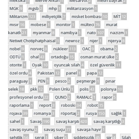
meksika
1
Merve Arkun
1
Mesarvot
2
metin bayrak
2
MGK
9
mgsb
2
mhp
1
militarizasyon
1
Militarizm
123
milliyetçilik
7
misket bombası
10
MİT
12
mısır
16
mobese
1
monitor
1
mülteci
76
murat
kanatlı
21
myanmar
8
namibya
1
nato
107
nazizm
1
Netiwit Chotiphatphaisal
1
newroz
1
nijer
1
nijerya
8
nobel
9
norveç
3
nükleer
113
OAC
9
obama
2
ODTÜ
1
ohal
43
ortadoğu
15
osman murat ülke
2
otorite
1
Oyak
10
oyuncak silah
4
özel güvenlik
11
özel ordu
4
Pakistan
12
panel
1
papa
12
paraguay
1
PEN
1
pesco
2
peşmerge
1
pınar
selek
18
pkk
12
Polen Ünlü
1
polis
43
polonya
10
profesyonel ordu
22
QUNO
2
RAMALC
1
rapor
5
raporlama
1
report
3
roboski
34
robot
15
rojava
39
romanya
3
röportaj
2
rusya
150
sağlık
1
sahel
1
Savaş
190
savaş karşıtı
420
savaş karşıtlığı
3
savaş oyunu
2
savaş suçu
77
savaşa hayır
1
şehitlik
56
sergi
1
siber
5
şiddetsizlik
45
şiir
4
Silah