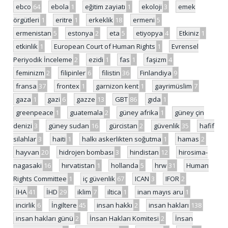
ebco
64
ebola
1
eğitim zayiatı
1
ekoloji
3
emek
örgütleri
1
eritre
1
erkeklik
18
ermeni
5
ermenistan
5
estonya
2
eta
5
etiyopya
4
Etkiniz
1
etkinlik
1
European Court of Human Rights
1
Evrensel
Periyodik İnceleme
2
ezidi
1
fas
1
faşizm
4
feminizm
2
filipinler
6
filistin
36
Finlandiya
9
fransa
37
frontex
1
garnizon kent
1
gayrimüslim
7
gaza
1
gazi
6
gazze
13
GBT
86
gıda
1
greenpeace
1
guatemala
2
güney afrika
1
güney çin
denizi
3
güney sudan
16
gürcistan
2
güvenlik
35
hafif
silahlar
3
haiti
1
halkı askerlikten soğutma
1
hamas
2
hayvan
20
hidrojen bombası
3
hindistan
12
hirosima-
nagasaki
16
hırvatistan
1
hollanda
5
hrw
31
Human
Rights Committee
1
iç güvenlik
67
ICAN
3
IFOR
2
İHA
41
İHD
29
iklim
7
iltica
1
inan mayıs aru
1
incirlik
6
İngiltere
45
insan hakkı
2
insan hakları
138
insan hakları günü
2
İnsan Hakları Komitesi
2
İnsan