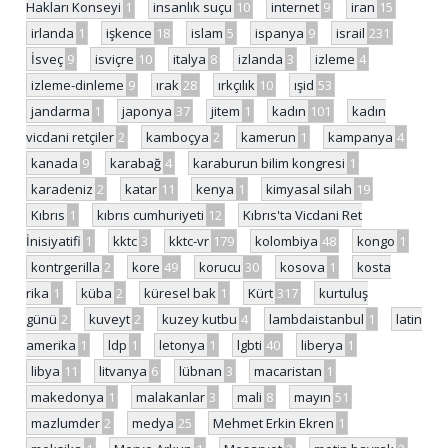
Hakları Konseyi
1
insanlık suçu
10
internet
9
iran
15
irlanda
1
işkence
18
islam
5
ispanya
9
israil
231
İsveç
9
isviçre
10
italya
8
izlanda
3
izleme
4
izleme-dinleme
9
ırak
28
ırkçılık
10
ışid
53
jandarma
1
japonya
37
jitem
1
kadın
101
kadın
vicdani retçiler
2
kamboçya
2
kamerun
1
kampanya
4
kanada
9
karabağ
4
karaburun bilim kongresi
1
karadeniz
2
katar
11
kenya
1
kimyasal silah
19
Kıbrıs
1
kıbrıs cumhuriyeti
12
Kıbrıs'ta Vicdani Ret
İnisiyatifi
1
kktc
3
kktc-vr
179
kolombiya
48
kongo
1
kontrgerilla
2
kore
49
korucu
30
kosova
1
kosta
rika
1
küba
2
küresel bak
1
Kürt
317
kurtuluş
günü
2
kuveyt
2
kuzey kutbu
4
lambdaistanbul
1
latin
amerika
1
ldp
1
letonya
1
lgbti
40
liberya
1
libya
11
litvanya
6
lübnan
3
macaristan
1
makedonya
1
malakanlar
3
mali
8
mayın
51
mazlumder
2
medya
25
Mehmet Erkin Ekren
1