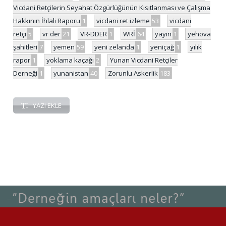
Vicdani Retçilerin Seyahat Özgürlüğünün Kısıtlanması ve Çalışma
Hakkının İhlali Raporu
1
vicdani ret izleme
53
vicdani
retçi
5
vr der
21
VR-DDER
1
WRİ
64
yayın
1
yehova
şahitleri
7
yemen
59
yeni zelanda
1
yeniçağ
1
yılık
rapor
1
yoklama kaçağı
2
Yunan Vicdani Retçiler
Derneği
1
yunanistan
40
Zorunlu Askerlik
183
YAZI EKLE