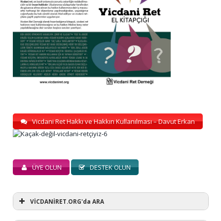
Vicdani Ret Hakkı ve Hakkın Kullanılması – Davut Erkan
ÜYE OLUN
DESTEK OLUN
VİCDANİRET.ORG'da ARA