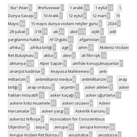
'dur' ihtarı
3
#refusewar
1
1 aralık
11
1 eylül
12
1.
Dünya Savaşı
5
10 Aralık
1
12 eylül
3
12 mart
1
15
Mayıs
44
15 mayıs dünya vicdani retçiler günü
6
2024
1
28 şubat
2
318
59
ab
24
abd
319
açlık
6
adil
yargılanma hakkı
1
Af Örgütü
61
afganistan
31
afrika
9
afrika birliği
1
agit
1
aihm
26
Akdeniz Vicdani
Ret Buluşması
6
akka
1
alevi
1
ali fikri ışık
13
almanya
128
Alper Sapan
1
amfide konuşulmayanlar
1
anarşist kadınlar
1
Anayasa Mahkemesi
4
anti-
militarizm
4
antimilitarist medya
8
antimilitarizm
97
arap
birliği
1
arap ordusu
2
arjantin
1
asker aileleri
1
asker
hakları inisiyatifi
15
asker kaçağı
31
asker uğurlama
18
askere kötü muamele
55
askeri cezaevi
4
Askeri
Harcamalar
92
askeri yargı
17
Askerlik Kanunu
1
askersiz lefkoşa
5
Association for Conscientious
Objection
1
asya
1
avrupa
41
avrupa konseyi
26
Avrupa Vicdani Ret Bürosu
2
avustralya
5
avusturya
2