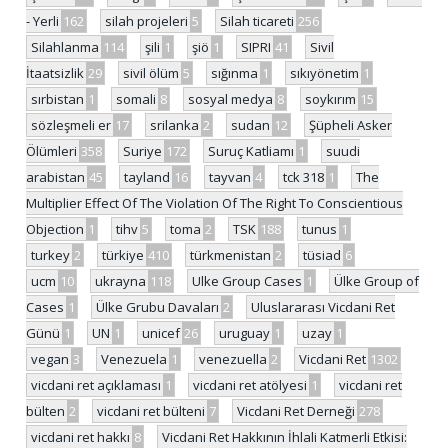
- Yerli
162
silah projeleri
5
Silah ticareti
256
Silahlanma
114
şili
1
şiö
1
SIPRI
41
Sivil
İtaatsizlik
29
sivil ölüm
5
sığınma
1
sıkıyönetim
1
sırbistan
1
somali
8
sosyal medya
8
soykırım
15
sözleşmeli er
17
srilanka
2
sudan
12
Şüpheli Asker
Ölümleri
358
Suriye
172
Suruç Katliamı
1
suudi
arabistan
45
tayland
16
tayvan
4
tck 318
1
The
Multiplier Effect Of The Violation Of The Right To Conscientious
Objection
1
tihv
5
toma
2
TSK
188
tunus
1
turkey
2
türkiye
410
türkmenistan
2
tüsiad
6
ucm
10
ukrayna
118
Ulke Group Cases
1
Ülke Group of
Cases
1
Ülke Grubu Davaları
2
Uluslararası Vicdani Ret
Günü
1
UN
1
unicef
26
uruguay
1
uzay
1
vegan
3
Venezuela
1
venezuella
2
Vicdani Ret
1302
vicdani ret açıklaması
1
vicdani ret atölyesi
1
vicdani ret
bülten
2
vicdani ret bülteni
7
Vicdani Ret Derneği
278
vicdani ret hakkı
8
Vicdani Ret Hakkının İhlali Katmerli Etkisi: