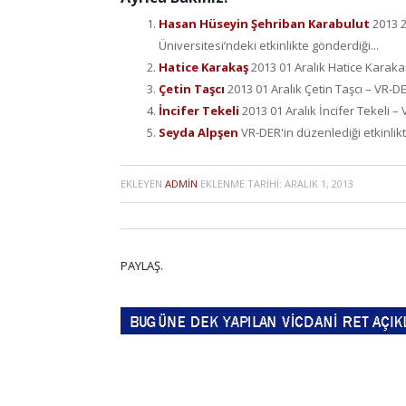
Hasan Hüseyin Şehriban Karabulut
2013 
Üniversitesi’ndeki etkinlikte gönderdiği...
Hatice Karakaş
2013 01 Aralık Hatice Karaka
Çetin Taşcı
2013 01 Aralık Çetin Taşcı – VR-D
İncifer Tekeli
2013 01 Aralık İncifer Tekeli 
Seyda Alpşen
VR-DER'in düzenlediği etkinli
EKLEYEN
ADMIN
EKLENME TARIHI:
ARALIK 1, 2013
PAYLAŞ.