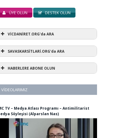
ÜYE OLUN
DESTEK OLUN
VİCDANİRET.ORG'da ARA
SAVASKARSİTLARİ.ORG'da ARA
HABERLERE ABONE OLUN
VIDEOLARIMIZ
MC TV – Medya Atlası Programı – Antimilitarist
edya Söyleşisi (Alparslan Nas)