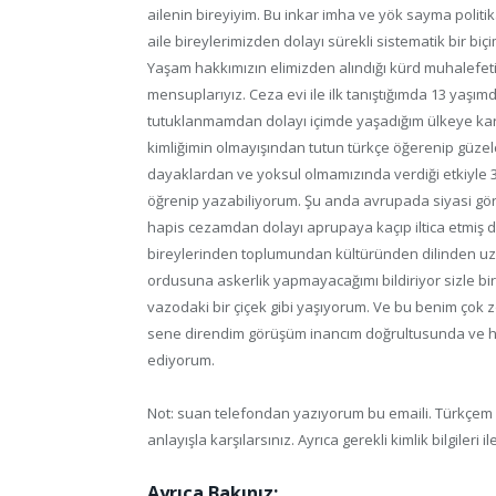
ailenin bireyiyim. Bu inkar imha ve yök sayma politik
aile bireylerimizden dolayı sürekli sistematik bir bi
Yaşam hakkımızın elimizden alındığı kürd muhalefetini
mensuplarıyız. Ceza evi ile ilk tanıştığımda 13 yaşı
tutuklanmamdan dolayı içimde yaşadığım ülkeye ka
kimliğimin olmayışından tutun türkçe öğerenip güze
dayaklardan ve yoksul olmamızında verdiği etkiyle
öğrenip yazabiliyorum. Şu anda avrupada siyasi gör
hapis cezamdan dolayı aprupaya kaçıp iltica etmiş 
bireylerinden toplumundan kültüründen dilinden uz
ordusuna askerlik yapmayacağımı bildiriyor sizle bir
vazodaki bir çiçek gibi yaşıyorum. Ve bu benim çok
sene direndim görüşüm inancım doğrultusunda ve ha
ediyorum.
Not: suan telefondan yazıyorum bu emaili. Türkçem o
anlayışla karşılarsınız. Ayrıca gerekli kimlik bilgileri
Ayrıca Bakınız: