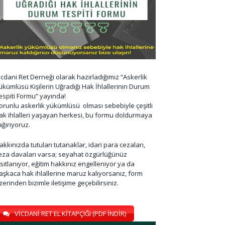
icdani Ret Derneği olarak hazırladığımız “Askerlik
ükümlüsü Kişilerin Uğradığı Hak İhlallerinin Durum
espiti Formu” yayında!
orunlu askerlik yükümlüsü olması sebebiyle çeşitli
ak ihlalleri yaşayan herkesi, bu formu doldurmaya
ağırıyoruz.
akkınızda tutulan tutanaklar, idari para cezaları,
eza davaları varsa; seyahat özgürlüğünüz
ısıtlanıyor, eğitim hakkınız engelleniyor ya da
aşkaca hak ihlallerine maruz kalıyorsanız, form
zerinden bizimle iletişime geçebilirsiniz.
VİCDANİ RET EL KİTAPÇIĞI (PDF İNDİR)