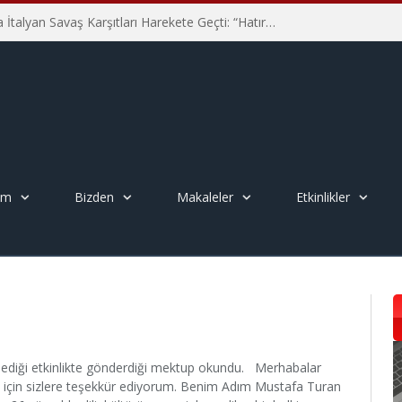
Hiroşima’nın 81. Yılında İtalyan Savaş Karşıtları Harekete Geçti: “Hatırlamak yeterli değil”
em
Bizden
Makaleler
Etkinlikler
lediği etkinlikte gönderdiği mektup okundu. Merhabalar
z için sizlere teşekkür ediyorum. Benim Adım Mustafa Turan