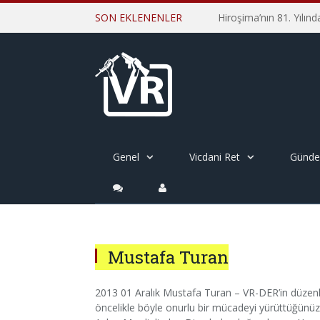
SON EKLENENLER
Genel
Vicdani Ret
Günd
Mustafa Turan
2013 01 Aralık Mustafa Turan – VR-DER’in düzen
öncelikle böyle onurlu bir mücadeyi yürüttüğünü