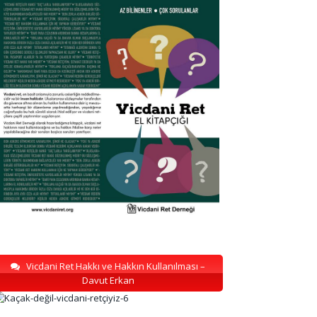
Vicdani Ret Hakkı ve Hakkın Kullanılması –
Davut Erkan