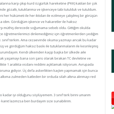
alarına karşı çıkıp kurd özgürlük hareketine (PKK) katılan bir çok
çimde gözaltı, tutuklanma ve işkenceye tabi tutulduk ve tutuldum.
 her hükümeti ile her iktidarı ile ezilmeye çalışılmış bir görüşün
mda idim. Gördüğüm işkence ve hakaretler ile haksız
rşı müthiş derecede soğumama sebeb oldu. Gittiğim okulda
lce öğretmenlerimizi dinlemediğimiz için öğretmenlerden yediğim
 3. sınıf terkim. Ama cezaevinde okuma yazmayı ancak bu kadar
üş ve gördüğüm haksız baskı ile tutuklanmalarım ile kesinleşmiş
durumdayım. Kendi ülkemden kaçıp başka bir ülkede aile
ak yaşamayı bana son şans olarak bırakan TC devletine ve
likte 1 aralıkta vicdanı reddimi açıklamak istiyorum. Avrupada
 zoruma gidiyor. Üç defa askerlikten kaçtım yapmamak için bunca
lkıma zulmeden katleden bir orduda silah altına alınmayı red
 kadar iyi olduğunu söylüyemem. 3 sınıf terk birini umarım
 ile kanıt lazımzsa ben burdayım size sunabilirim.