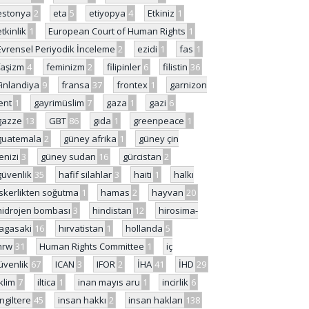
estonya
2
eta
5
etiyopya
4
Etkiniz
1
etkinlik
1
European Court of Human Rights
1
Evrensel Periyodik İnceleme
2
ezidi
1
fas
1
faşizm
4
feminizm
2
filipinler
6
filistin
36
Finlandiya
9
fransa
37
frontex
1
garnizon
ent
1
gayrimüslim
7
gaza
1
gazi
6
gazze
13
GBT
86
gıda
1
greenpeace
1
guatemala
2
güney afrika
1
güney çin
enizi
3
güney sudan
16
gürcistan
2
güvenlik
35
hafif silahlar
3
haiti
1
halkı
skerlikten soğutma
1
hamas
2
hayvan
20
hidrojen bombası
3
hindistan
12
hirosima-
agasaki
16
hırvatistan
1
hollanda
5
hrw
31
Human Rights Committee
1
iç
üvenlik
67
ICAN
3
IFOR
2
İHA
41
İHD
29
iklim
7
iltica
1
inan mayıs aru
1
incirlik
6
İngiltere
45
insan hakkı
2
insan hakları
138