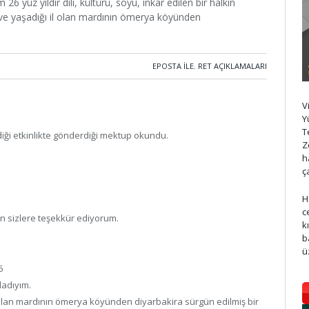
 yüz yıldır dili, kültürü, soyu, inkar edilen bir halkin
ş ve yaşadığı il olan mardının ömerya köyünden
EPOSTA ILE
,
RET AÇIKLAMALARI
V
Y
T
iği etkinlikte gönderdiği mektup okundu.
Z
h
ç
H
c
in sizlere teşekkür ediyorum.
k
b
ü
6
vladıyım.
il olan mardının ömerya köyünden diyarbakira sürgün edilmiş bir