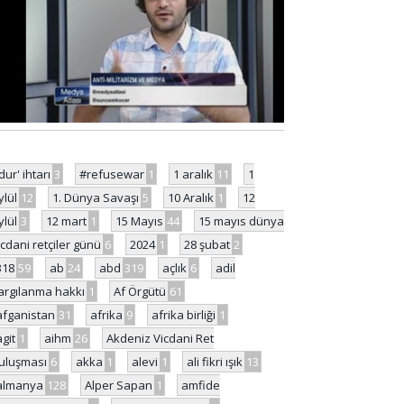
'dur' ihtarı
3
#refusewar
1
1 aralık
11
1
ylül
12
1. Dünya Savaşı
5
10 Aralık
1
12
ylül
3
12 mart
1
15 Mayıs
44
15 mayıs dünya
icdani retçiler günü
6
2024
1
28 şubat
2
318
59
ab
24
abd
319
açlık
6
adil
argılanma hakkı
1
Af Örgütü
61
afganistan
31
afrika
9
afrika birliği
1
agit
1
aihm
26
Akdeniz Vicdani Ret
uluşması
6
akka
1
alevi
1
ali fikri ışık
13
almanya
128
Alper Sapan
1
amfide