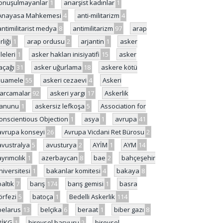
onuşulmayanlar
1
anarşist kadınlar
1
Anayasa Mahkemesi
4
anti-militarizm
4
antimilitarist medya
8
antimilitarizm
97
arap
rliği
1
arap ordusu
2
arjantin
1
asker
ileleri
1
asker hakları inisiyatifi
15
asker
açağı
31
asker uğurlama
18
askere kötü
uamele
55
askeri cezaevi
4
Askeri
arcamalar
92
askeri yargı
17
Askerlik
anunu
1
askersiz lefkoşa
5
Association for
onscientious Objection
1
asya
1
avrupa
41
avrupa konseyi
26
Avrupa Vicdani Ret Bürosu
2
avustralya
5
avusturya
2
AYİM
1
AYM
14
ayrımcılık
1
azerbaycan
8
bae
2
bahçeşehir
niversitesi
1
bakanlar komitesi
4
bakaya
8
baltık
7
barış
174
barış gemisi
1
basra
örfezi
5
batoça
1
Bedelli Askerlik
114
belarus
13
belçika
6
beraat
1
biber gazı
8
BİKG
1
bireysel başvuru
2
bireysel