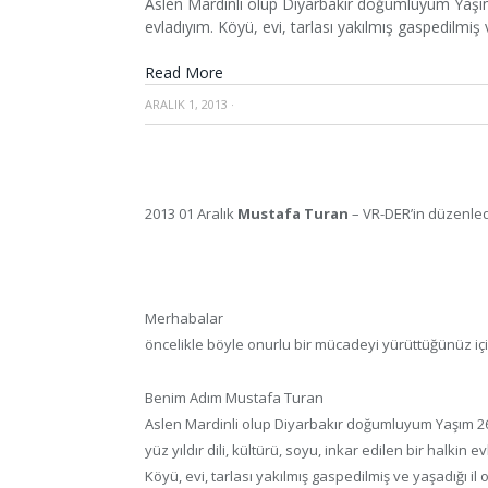
Aslen Mardinli olup Diyarbakır doğumluyum Yaşım 26
evladıyım. Köyü, evi, tarlası yakılmış gaspedilmi
Read More
ARALIK 1, 2013
·
2013 01 Aralık
Mustafa Turan
– VR-DER’in düzenled
Merhabalar
öncelikle böyle onurlu bir mücadeyi yürüttüğünüz iç
Benim Adım Mustafa Turan
Aslen Mardinli olup Diyarbakır doğumluyum Yaşım 2
yüz yıldır dili, kültürü, soyu, inkar edilen bir halkin e
Köyü, evi, tarlası yakılmış gaspedilmiş ve yaşadığı 