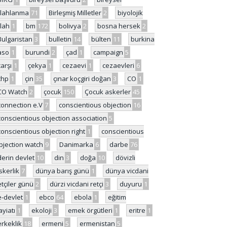
ilahlanma
71
Birleşmiş Milletler
2
biyolojik
ilah
1
bm
172
bolivya
2
bosna hersek
2
Bulgaristan
3
bulletin
14
bülten
11
burkina
aso
1
burundi
2
çad
1
campaign
5
çarşı
1
çekya
1
cezaevi
1
cezaevleri
6
chp
1
çin
35
çınar koçgiri doğan
3
CO
1
CO Watch
2
çocuk
150
Çocuk askerler
45
connection e.V
7
conscientious objection
16
conscientious objection association
5
conscientious objection right
1
conscientious
bjection watch
9
Danimarka
6
darbe
76
derin devlet
10
din
3
doğa
10
dövizli
skerlik
7
dünya barış günü
1
dünya vicdani
etçiler günü
2
dürzi vicdani retçi
3
duyuru
1
e-devlet
1
ebco
64
ebola
1
eğitim
ayiatı
1
ekoloji
3
emek örgütleri
1
eritre
1
erkeklik
18
ermeni
5
ermenistan
5