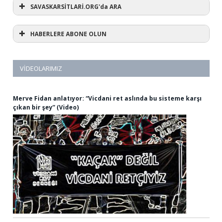
SAVASKARSİTLARİ.ORG'da ARA
HABERLERE ABONE OLUN
VIDEOLARIMIZ
Merve Fidan anlatıyor: “Vicdani ret aslında bu sisteme karşı
çıkan bir şey” (Video)