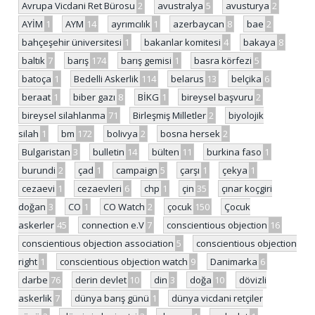
Avrupa Vicdani Ret Bürosu
2
avustralya
5
avusturya
2
AYİM
1
AYM
14
ayrımcılık
1
azerbaycan
8
bae
2
bahçeşehir üniversitesi
1
bakanlar komitesi
4
bakaya
8
baltık
7
barış
174
barış gemisi
1
basra körfezi
5
batoça
1
Bedelli Askerlik
114
belarus
13
belçika
6
beraat
1
biber gazı
8
BİKG
1
bireysel başvuru
2
bireysel silahlanma
71
Birleşmiş Milletler
2
biyolojik
silah
1
bm
172
bolivya
2
bosna hersek
2
Bulgaristan
3
bulletin
14
bülten
11
burkina faso
1
burundi
2
çad
1
campaign
5
çarşı
1
çekya
1
cezaevi
1
cezaevleri
6
chp
1
çin
35
çınar koçgiri
doğan
3
CO
1
CO Watch
2
çocuk
150
Çocuk
askerler
45
connection e.V
7
conscientious objection
16
conscientious objection association
5
conscientious objection
right
1
conscientious objection watch
9
Danimarka
6
darbe
76
derin devlet
10
din
3
doğa
10
dövizli
askerlik
7
dünya barış günü
1
dünya vicdani retçiler