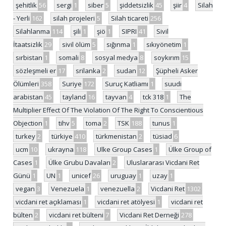
şehitlik
56
sergi
1
siber
5
şiddetsizlik
45
şiir
4
Silah
- Yerli
162
silah projeleri
5
Silah ticareti
256
Silahlanma
114
şili
1
şiö
1
SIPRI
41
Sivil
İtaatsizlik
29
sivil ölüm
5
sığınma
1
sıkıyönetim
1
sırbistan
1
somali
8
sosyal medya
8
soykırım
15
sözleşmeli er
17
srilanka
2
sudan
12
Şüpheli Asker
Ölümleri
358
Suriye
172
Suruç Katliamı
1
suudi
arabistan
45
tayland
16
tayvan
4
tck 318
1
The
Multiplier Effect Of The Violation Of The Right To Conscientious
Objection
1
tihv
5
toma
2
TSK
188
tunus
1
turkey
2
türkiye
410
türkmenistan
2
tüsiad
6
ucm
10
ukrayna
118
Ulke Group Cases
1
Ülke Group of
Cases
1
Ülke Grubu Davaları
2
Uluslararası Vicdani Ret
Günü
1
UN
1
unicef
26
uruguay
1
uzay
1
vegan
3
Venezuela
1
venezuella
2
Vicdani Ret
1302
vicdani ret açıklaması
1
vicdani ret atölyesi
1
vicdani ret
bülten
2
vicdani ret bülteni
7
Vicdani Ret Derneği
278