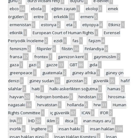
günü
2
dürzi vicdani retçi
3
duyuru
1
e-devlet
1
ebco
64
ebola
1
eğitim zayiatı
1
ekoloji
3
emek
örgütleri
1
eritre
1
erkeklik
18
ermeni
5
ermenistan
5
estonya
2
eta
5
etiyopya
4
Etkiniz
1
etkinlik
1
European Court of Human Rights
1
Evrensel
Periyodik İnceleme
2
ezidi
1
fas
1
faşizm
4
feminizm
2
filipinler
6
filistin
36
Finlandiya
9
fransa
37
frontex
1
garnizon kent
1
gayrimüslim
7
gaza
1
gazi
6
gazze
13
GBT
86
gıda
1
greenpeace
1
guatemala
2
güney afrika
1
güney çin
denizi
3
güney sudan
16
gürcistan
2
güvenlik
35
hafif
silahlar
3
haiti
1
halkı askerlikten soğutma
1
hamas
2
hayvan
20
hidrojen bombası
3
hindistan
12
hirosima-
nagasaki
16
hırvatistan
1
hollanda
5
hrw
31
Human
Rights Committee
1
iç güvenlik
67
ICAN
3
IFOR
2
İHA
41
İHD
29
iklim
7
iltica
1
inan mayıs aru
1
incirlik
6
İngiltere
45
insan hakkı
2
insan hakları
138
insan hakları günü
2
İnsan Hakları Komitesi
2
İnsan