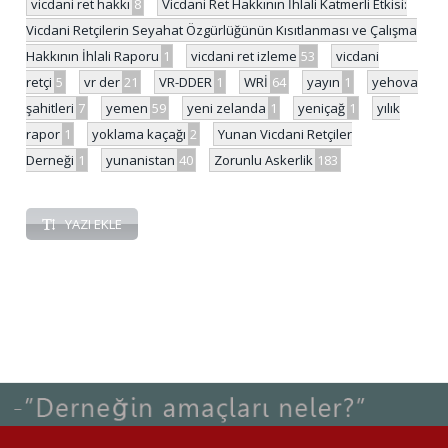
vicdani ret hakkı
8
Vicdani Ret Hakkının İhlali Katmerli Etkisi:
Vicdani Retçilerin Seyahat Özgürlüğünün Kısıtlanması ve Çalışma
Hakkının İhlali Raporu
1
vicdani ret izleme
53
vicdani
retçi
5
vr der
21
VR-DDER
1
WRİ
64
yayın
1
yehova
şahitleri
7
yemen
59
yeni zelanda
1
yeniçağ
1
yılık
rapor
1
yoklama kaçağı
2
Yunan Vicdani Retçiler
Derneği
1
yunanistan
40
Zorunlu Askerlik
183
YAZI EKLE