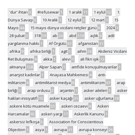
'dur' ihtarı
3
#refusewar
1
1 aralık
11
1 eylül
12
1.
Dünya Savaşı
5
10 Aralık
1
12 eylül
3
12 mart
1
15
Mayıs
44
15 mayıs dünya vicdani retçiler günü
6
2024
1
28 şubat
2
318
59
ab
24
abd
319
açlık
6
adil
yargılanma hakkı
1
Af Örgütü
61
afganistan
31
afrika
9
afrika birliği
1
agit
1
aihm
26
Akdeniz Vicdani
Ret Buluşması
6
akka
1
alevi
1
ali fikri ışık
13
almanya
128
Alper Sapan
1
amfide konuşulmayanlar
1
anarşist kadınlar
1
Anayasa Mahkemesi
4
anti-
militarizm
4
antimilitarist medya
8
antimilitarizm
97
arap
birliği
1
arap ordusu
2
arjantin
1
asker aileleri
1
asker
hakları inisiyatifi
15
asker kaçağı
31
asker uğurlama
18
askere kötü muamele
55
askeri cezaevi
4
Askeri
Harcamalar
92
askeri yargı
17
Askerlik Kanunu
1
askersiz lefkoşa
5
Association for Conscientious
Objection
1
asya
1
avrupa
41
avrupa konseyi
26