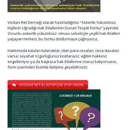
Vicdani Ret Derneği olarak hazırladığımız “Askerlik Yükümlüsü
Kişilerin Uğradığı Hak İhlallerinin Durum Tespiti Formu” yayında!
Zorunlu askerlik yükümlüsü olması sebebiyle çeşitli hak ihlalleri
yaşayan herkesi, bu formu doldurmaya çağırıyoruz.
Hakkınızda tutulan tutanaklar, idari para cezaları, ceza davaları
varsa; seyahat özgürlüğünüz kısıtlanıyor, eğitim hakkınız
engelleniyor ya da başkaca hak ihlallerine maruz kalıyorsanız,
form üzerinden bizimle iletişime geçebilirsiniz.
VİCDANİ RET EL KİTAPÇIĞI (PDF İNDİR)