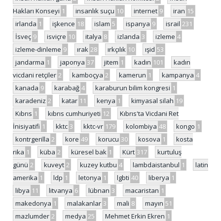
Hakları Konseyi
1
insanlık suçu
10
internet
9
iran
15
irlanda
1
işkence
18
islam
5
ispanya
9
israil
231
İsveç
9
isviçre
10
italya
8
izlanda
3
izleme
4
izleme-dinleme
9
ırak
28
ırkçılık
10
ışid
53
jandarma
1
japonya
37
jitem
1
kadın
101
kadın
vicdani retçiler
2
kamboçya
2
kamerun
1
kampanya
4
kanada
9
karabağ
4
karaburun bilim kongresi
1
karadeniz
2
katar
11
kenya
1
kimyasal silah
19
Kıbrıs
1
kıbrıs cumhuriyeti
12
Kıbrıs'ta Vicdani Ret
İnisiyatifi
1
kktc
3
kktc-vr
179
kolombiya
48
kongo
1
kontrgerilla
2
kore
49
korucu
30
kosova
1
kosta
rika
1
küba
2
küresel bak
1
Kürt
317
kurtuluş
günü
2
kuveyt
2
kuzey kutbu
4
lambdaistanbul
1
latin
amerika
1
ldp
1
letonya
1
lgbti
40
liberya
1
libya
11
litvanya
6
lübnan
3
macaristan
1
makedonya
1
malakanlar
3
mali
8
mayın
51
mazlumder
2
medya
25
Mehmet Erkin Ekren
1