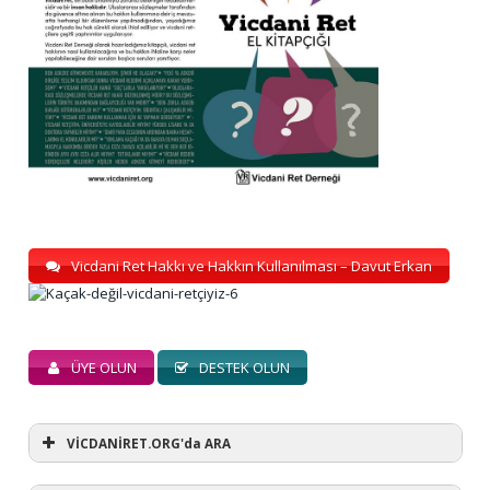
Vicdani Ret Hakkı ve Hakkın Kullanılması – Davut Erkan
ÜYE OLUN
DESTEK OLUN
VİCDANİRET.ORG'da ARA