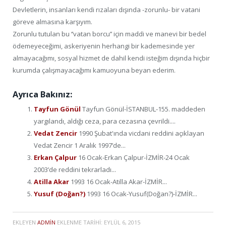
Devletlerin, insanları kendi rızaları dışında -zorunlu- bir vatani
göreve almasına karşıyım.
Zorunlu tutulan bu ‘’vatan borcu’’ için maddi ve manevi bir bedel
ödemeyeceğimi, askeriyenin herhangi bir kademesinde yer
almayacağımı, sosyal hizmet de dahil kendi isteğim dışında hiçbir
kurumda çalışmayacağımı kamuoyuna beyan ederim.
Ayrıca Bakınız:
Tayfun Gönül
Tayfun Gönül-İSTANBUL-155. maddeden
yargılandı, aldığı ceza, para cezasına çevrildi....
Vedat Zencir
1990 Şubat'ında vicdani reddini açıklayan
Vedat Zencir 1 Aralık 1997’de...
Erkan Çalpur
16 Ocak-Erkan Çalpur-İZMİR-24 Ocak
2003’de reddini tekrarladı...
Atilla Akar
1993 16 Ocak-Atilla Akar-İZMİR...
Yusuf (Doğan?)
1993 16 Ocak-Yusuf(Doğan?)-İZMİR...
EKLEYEN
ADMIN
EKLENME TARIHI:
EYLÜL 6, 2015