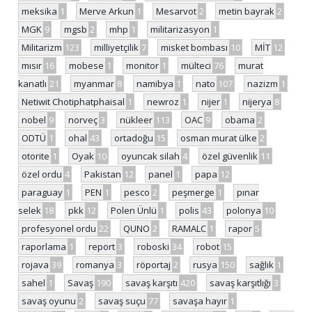
meksika
1
Merve Arkun
1
Mesarvot
2
metin bayrak
2
MGK
9
mgsb
2
mhp
1
militarizasyon
1
Militarizm
123
milliyetçilik
7
misket bombası
10
MİT
12
mısır
16
mobese
1
monitor
1
mülteci
76
murat
kanatlı
21
myanmar
8
namibya
1
nato
107
nazizm
1
Netiwit Chotiphatphaisal
1
newroz
1
nijer
1
nijerya
8
nobel
9
norveç
3
nükleer
113
OAC
9
obama
2
ODTÜ
1
ohal
43
ortadoğu
15
osman murat ülke
2
otorite
1
Oyak
10
oyuncak silah
4
özel güvenlik
11
özel ordu
4
Pakistan
12
panel
1
papa
12
paraguay
1
PEN
1
pesco
2
peşmerge
1
pınar
selek
18
pkk
12
Polen Ünlü
1
polis
43
polonya
10
profesyonel ordu
22
QUNO
2
RAMALC
1
rapor
5
raporlama
1
report
3
roboski
34
robot
15
rojava
39
romanya
3
röportaj
2
rusya
150
sağlık
1
sahel
1
Savaş
190
savaş karşıtı
420
savaş karşıtlığı
3
savaş oyunu
2
savaş suçu
77
savaşa hayır
1