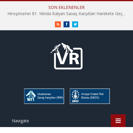
SON EKLENENLER
Hiroşima’nın 81. Yılında İtalyan Savaş Karşıtları Harekete Geçti: “Hatırlamak yeterli değil”
RSS
Facebook
Twitter
Navigate