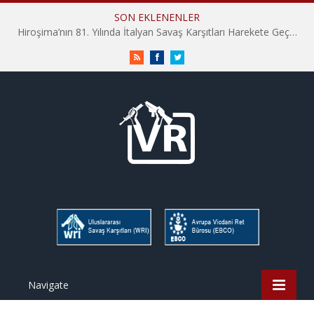
SON EKLENENLER
Hiroşima’nın 81. Yılında İtalyan Savaş Karşıtları Harekete Geçti: “Hatırlamak yeterli değil”
RSS
Facebook
Twitter
Navigate