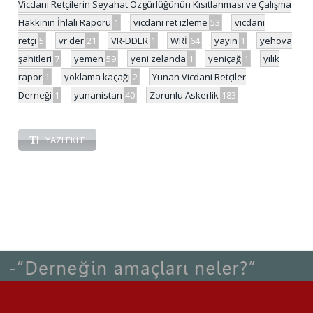
Vicdani Retçilerin Seyahat Özgürlüğünün Kısıtlanması ve Çalışma
Hakkının İhlali Raporu
1
vicdani ret izleme
53
vicdani
retçi
5
vr der
21
VR-DDER
1
WRİ
64
yayın
1
yehova
şahitleri
7
yemen
59
yeni zelanda
1
yeniçağ
1
yılık
rapor
1
yoklama kaçağı
2
Yunan Vicdani Retçiler
Derneği
1
yunanistan
40
Zorunlu Askerlik
183
YAZI EKLE