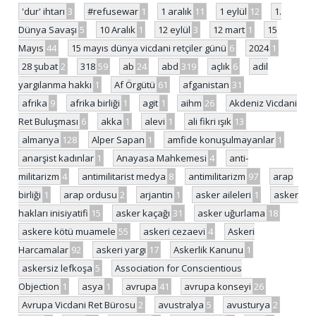
'dur' ihtarı
3
#refusewar
1
1 aralık
11
1 eylül
12
1.
Dünya Savaşı
5
10 Aralık
1
12 eylül
3
12 mart
1
15
Mayıs
44
15 mayıs dünya vicdani retçiler günü
6
2024
1
28 şubat
2
318
59
ab
24
abd
319
açlık
6
adil
yargılanma hakkı
1
Af Örgütü
61
afganistan
31
afrika
9
afrika birliği
1
agit
1
aihm
26
Akdeniz Vicdani
Ret Buluşması
6
akka
1
alevi
1
ali fikri ışık
13
almanya
128
Alper Sapan
1
amfide konuşulmayanlar
1
anarşist kadınlar
1
Anayasa Mahkemesi
4
anti-
militarizm
4
antimilitarist medya
8
antimilitarizm
97
arap
birliği
1
arap ordusu
2
arjantin
1
asker aileleri
1
asker
hakları inisiyatifi
15
asker kaçağı
31
asker uğurlama
18
askere kötü muamele
55
askeri cezaevi
4
Askeri
Harcamalar
92
askeri yargı
17
Askerlik Kanunu
1
askersiz lefkoşa
5
Association for Conscientious
Objection
1
asya
1
avrupa
41
avrupa konseyi
26
Avrupa Vicdani Ret Bürosu
2
avustralya
5
avusturya
2