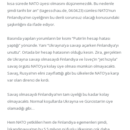
kısa sürede NATO üyesi olmasını düşünemezdik. Bu nedenle
şimdi tarihi bir an” (tagesschau.de, 04.04.23) cümlesi NATO’nun
Finlandiya’nın üyeliğinin bu denli sorunsuz olacağı konusundaki
şaşkınlığını da ifade ediyor.
Basında yapılan yorumların bir kısmı “Putin’in hesap hatası
yaptığı” yönünde. Yani “Ukrayna’ya savaşı açarken Finlandiya’yı
unuttu”. Ortada bir hesap hatasının olduğu kesin. Zira, gerçekten
de Ukrayna savaşı olmasaydı Finlandiya ve İsveç’in “jet hızıyla”
savaş örgütü NATO’ya kolay üye olması mümkün olmayacaktı.
Savaş, Rusya’nın elini zayıflattığı gibi bu ülkelerde NATO’ya karşı
var olan direnci de kırdı.
Savaş olmasaydı Finlandiya’nın tam üyeliği bu kadar kolay
olmayacaktı. Normal koşullarda Ukrayna ve Gürcistan’ın üye
olamadığı gibi…
Hem NATO yetkilileri hem de Finlandiya egemenleri şimdi,
İskandinavya’nın bu 5.5 milyon nüfuslu ülkesinin çok daha