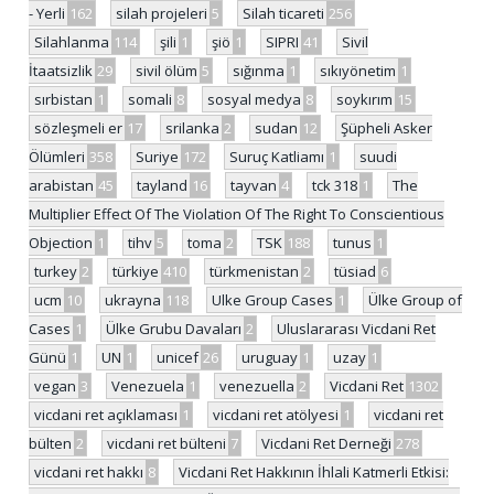
- Yerli
162
silah projeleri
5
Silah ticareti
256
Silahlanma
114
şili
1
şiö
1
SIPRI
41
Sivil
İtaatsizlik
29
sivil ölüm
5
sığınma
1
sıkıyönetim
1
sırbistan
1
somali
8
sosyal medya
8
soykırım
15
sözleşmeli er
17
srilanka
2
sudan
12
Şüpheli Asker
Ölümleri
358
Suriye
172
Suruç Katliamı
1
suudi
arabistan
45
tayland
16
tayvan
4
tck 318
1
The
Multiplier Effect Of The Violation Of The Right To Conscientious
Objection
1
tihv
5
toma
2
TSK
188
tunus
1
turkey
2
türkiye
410
türkmenistan
2
tüsiad
6
ucm
10
ukrayna
118
Ulke Group Cases
1
Ülke Group of
Cases
1
Ülke Grubu Davaları
2
Uluslararası Vicdani Ret
Günü
1
UN
1
unicef
26
uruguay
1
uzay
1
vegan
3
Venezuela
1
venezuella
2
Vicdani Ret
1302
vicdani ret açıklaması
1
vicdani ret atölyesi
1
vicdani ret
bülten
2
vicdani ret bülteni
7
Vicdani Ret Derneği
278
vicdani ret hakkı
8
Vicdani Ret Hakkının İhlali Katmerli Etkisi: