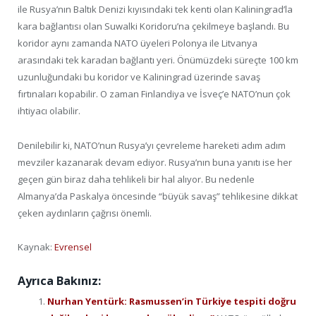
ile Rusya’nın Baltık Denizi kıyısındaki tek kenti olan Kaliningrad’la
kara bağlantısı olan Suwalki Koridoru’na çekilmeye başlandı. Bu
koridor aynı zamanda NATO üyeleri Polonya ile Litvanya
arasındaki tek karadan bağlantı yeri. Önümüzdeki süreçte 100 km
uzunluğundaki bu koridor ve Kaliningrad üzerinde savaş
fırtınaları kopabilir. O zaman Finlandiya ve İsveç’e NATO’nun çok
ihtiyacı olabilir.
Denilebilir ki, NATO’nun Rusya’yı çevreleme hareketi adım adım
mevziler kazanarak devam ediyor. Rusya’nın buna yanıtı ise her
geçen gün biraz daha tehlikeli bir hal alıyor. Bu nedenle
Almanya’da Paskalya öncesinde “büyük savaş” tehlikesine dikkat
çeken aydınların çağrısı önemli.
Kaynak:
Evrensel
Ayrıca Bakınız:
Nurhan Yentürk: Rasmussen’in Türkiye tespiti doğru