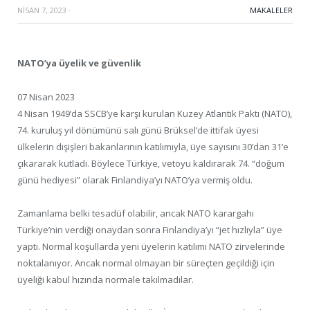
NISAN 7, 2023
·
MAKALELER
NATO’ya üyelik ve güvenlik
07 Nisan 2023
4 Nisan 1949’da SSCB’ye karşı kurulan Kuzey Atlantik Paktı (NATO),
74. kuruluş yıl dönümünü salı günü Brüksel’de ittifak üyesi
ülkelerin dışişleri bakanlarının katılımıyla, üye sayısını 30’dan 31’e
çıkararak kutladı. Böylece Türkiye, vetoyu kaldırarak 74. “doğum
günü hediyesi” olarak Finlandiya’yı NATO’ya vermiş oldu.
Zamanlama belki tesadüf olabilir, ancak NATO karargahı
Türkiye’nin verdiği onaydan sonra Finlandiya’yı “jet hızlıyla” üye
yaptı. Normal koşullarda yeni üyelerin katılımı NATO zirvelerinde
noktalanıyor. Ancak normal olmayan bir süreçten geçildiği için
üyeliği kabul hızında normale takılmadılar.