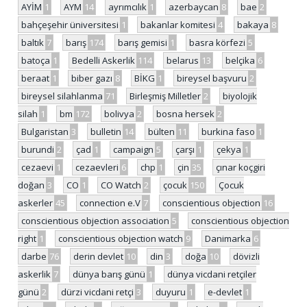
AYİM
1
AYM
14
ayrımcılık
1
azerbaycan
8
bae
2
bahçeşehir üniversitesi
1
bakanlar komitesi
4
bakaya
8
baltık
7
barış
174
barış gemisi
1
basra körfezi
5
batoça
1
Bedelli Askerlik
114
belarus
13
belçika
6
beraat
1
biber gazı
8
BİKG
1
bireysel başvuru
2
bireysel silahlanma
71
Birleşmiş Milletler
2
biyolojik
silah
1
bm
172
bolivya
2
bosna hersek
2
Bulgaristan
3
bulletin
14
bülten
11
burkina faso
1
burundi
2
çad
1
campaign
5
çarşı
1
çekya
1
cezaevi
1
cezaevleri
6
chp
1
çin
35
çınar koçgiri
doğan
3
CO
1
CO Watch
2
çocuk
150
Çocuk
askerler
45
connection e.V
7
conscientious objection
16
conscientious objection association
5
conscientious objection
right
1
conscientious objection watch
9
Danimarka
6
darbe
76
derin devlet
10
din
3
doğa
10
dövizli
askerlik
7
dünya barış günü
1
dünya vicdani retçiler
günü
2
dürzi vicdani retçi
3
duyuru
1
e-devlet
1