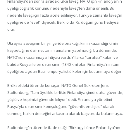
Finlandiya’dan sonra sıradaki ülke İsveç. NATO için Finlandiya’nın
üyeliği coğrafik konumu nedeniyle İsveç’ten daha önemli. Bu
nedenle İsveç için fazla acele edilmiyor. Türkiye zamanla İsveç’in
üyeliğine de “evet” diyecek. Belki o da 75. doğum günü hediyesi
olur.
Ukrayna savaşının bir yılı geride bıraktığı, kimin kazandığı kimin
kaybettiğine dair net tanımlamaların yapılmadığı bu dönemde,
NATO’nun kazanmaya ihtiyacı vardı. Yıllarca “tarafsız” kalan ve
batıda Rusya ile en uzun sınırı (1340 km) olan Finlandiya’nın tam
üyeliği bu açıdan Batılı emperyalist ülkeler için kutlanmaya değer.
Brüksel’deki törende konuşan NATO Genel Sekreteri Jens
Stoltenberg, “Tam üyelikle birlikte Finlandiya şimdi daha güvende,
güçlü ve hepimizi güvende kılıyor” dedi. Finlandiya yönetimi
Rusya’yla uzun sınır komşuluğunu “güvenlik endişesi” olarak
sunmuş, halkın desteğini arkasına alarak başvuruda bulunmuştu.
Stoltenberg’in törende ifade ettiği, “Birkaç yıl önce Finlandiya’nın