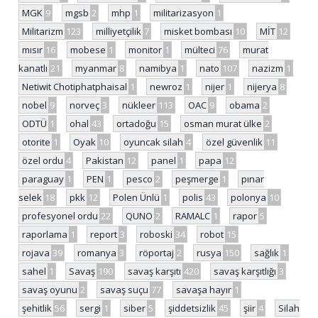
MGK
9
mgsb
2
mhp
1
militarizasyon
1
Militarizm
123
milliyetçilik
7
misket bombası
10
MİT
12
mısır
16
mobese
1
monitor
1
mülteci
76
murat
kanatlı
21
myanmar
8
namibya
1
nato
107
nazizm
1
Netiwit Chotiphatphaisal
1
newroz
1
nijer
1
nijerya
8
nobel
9
norveç
3
nükleer
113
OAC
9
obama
2
ODTÜ
1
ohal
43
ortadoğu
15
osman murat ülke
2
otorite
1
Oyak
10
oyuncak silah
4
özel güvenlik
11
özel ordu
4
Pakistan
12
panel
1
papa
12
paraguay
1
PEN
1
pesco
2
peşmerge
1
pınar
selek
18
pkk
12
Polen Ünlü
1
polis
43
polonya
10
profesyonel ordu
22
QUNO
2
RAMALC
1
rapor
5
raporlama
1
report
3
roboski
34
robot
15
rojava
39
romanya
3
röportaj
2
rusya
150
sağlık
1
sahel
1
Savaş
190
savaş karşıtı
420
savaş karşıtlığı
3
savaş oyunu
2
savaş suçu
77
savaşa hayır
1
şehitlik
56
sergi
1
siber
5
şiddetsizlik
45
şiir
4
Silah