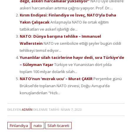
değil, askeri harcamalar yükseliyor”
NATO üye ülkelere
askeri harcamaları artırma çağrısı yapıyor. Prof. Dr....
Kırım Endişesi: Finlandiya ve İsveç, NATO’yla Daha
Yakın Çalışacak
Anlaşmayla NATO ile ortak eğitim
tatbikatları ve askerî işbirliği de...
NATO: Dünya barışına tehlike – Immanuel
Wallerstein
NATO ve sembolize ettiği şeyler bugün ciddi
tehlikeyi temsil ediyor...
Yunanlılar silah tacirlerine hayır dedi, sıra Türkiye’de
– Süleyman Yaşar
Türkiye ve Yunanistan dört yılda
toplam 100 milyar dolarlık silah...
NATO’nun ‘mızrak ucu’ – Murat ÇAKIR
Perşembe günü
Brüksel’de toplanan NATO zirvesi, Doğu Avrupa’da
konuşlandırılan "Hızlı...
EKLEYEN
ADMIN
EKLENME TARIHI:
NISAN 7, 2023
Finlandiya
nato
Silah ticareti