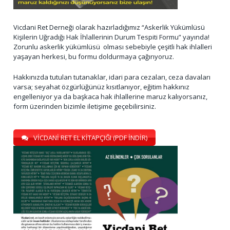
Vicdani Ret Derneği olarak hazırladığımız “Askerlik Yükümlüsü
Kişilerin Uğradığı Hak İhlallerinin Durum Tespiti Formu” yayında!
Zorunlu askerlik yükümlüsü olması sebebiyle çeşitli hak ihlalleri
yaşayan herkesi, bu formu doldurmaya çağırıyoruz.
Hakkınızda tutulan tutanaklar, idari para cezaları, ceza davaları
varsa; seyahat özgürlüğünüz kısıtlanıyor, eğitim hakkınız
engelleniyor ya da başkaca hak ihlallerine maruz kalıyorsanız,
form üzerinden bizimle iletişime geçebilirsiniz.
VİCDANİ RET EL KİTAPÇIĞI (PDF İNDİR)