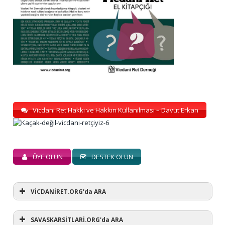
Vicdani Ret Hakkı ve Hakkın Kullanılması – Davut Erkan
ÜYE OLUN
DESTEK OLUN
VİCDANİRET.ORG'da ARA
SAVASKARSİTLARİ.ORG'da ARA