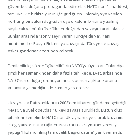
güvende olduğunu propaganda ediyorlar. NATO’nun 5. maddesi,
tam üyelikle birlikte yürürlüğe girdiği için Finlandiya’ya yapılan
herhangi bir saldırı doğrudan üye ülkelerin birisine yapılmış
sayılacak ve bütün üye ülkeler doğrudan savaşın tarafı olacak.
Bunlar arasında “son vizeyi” veren Türkiye de var. Yani,
muhtemel bir Rusya-Finlandiya savaşında Türkiye de savaşa
asker göndermek zorunda kalacak.
Denilebilir ki; sözde “güvenlik” için NATO’ya üye olan Finlandiya
şimdi her zamankinden daha fazla tehlikede. Evet, arkasında
NATO’nun olduğu görünüyor, ancak bunun açıktan koruma
anlamına gelmediğini de zaman gösterecek.
Ukrayna’da Batı yanlılarının 2008’den itibaren gündeme getirdiği
“NATO’ya üyelik sevdası” ülkeyi savaşa sürükledi. Bugün olup
bitenlerin temelinde NATO’nun Ukrayna’yı üye olarak kazanma
isteği yatıyor. Buna rağmen NATO’nun Ukrayna’nın geçen yıl
yaptığı “Hızlandırılmış tam üyelik başvurusuna” yanıt vermedi.