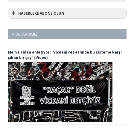
HABERLERE ABONE OLUN
VIDEOLARIMIZ
Merve Fidan anlatıyor: “Vicdani ret aslında bu sisteme karşı
çıkan bir şey” (Video)