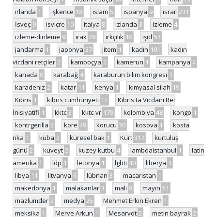
irlanda
1
işkence
18
islam
5
ispanya
9
israil
231
İsveç
9
isviçre
10
italya
8
izlanda
3
izleme
4
izleme-dinleme
9
ırak
28
ırkçılık
10
ışid
53
jandarma
1
japonya
37
jitem
1
kadın
101
kadın
vicdani retçiler
2
kamboçya
2
kamerun
1
kampanya
4
kanada
9
karabağ
4
karaburun bilim kongresi
1
karadeniz
2
katar
11
kenya
1
kimyasal silah
19
Kıbrıs
1
kıbrıs cumhuriyeti
12
Kıbrıs'ta Vicdani Ret
İnisiyatifi
1
kktc
3
kktc-vr
179
kolombiya
48
kongo
1
kontrgerilla
2
kore
49
korucu
30
kosova
1
kosta
rika
1
küba
2
küresel bak
1
Kürt
317
kurtuluş
günü
2
kuveyt
2
kuzey kutbu
4
lambdaistanbul
1
latin
amerika
1
ldp
1
letonya
1
lgbti
40
liberya
1
libya
11
litvanya
6
lübnan
3
macaristan
1
makedonya
1
malakanlar
3
mali
8
mayın
51
mazlumder
2
medya
25
Mehmet Erkin Ekren
1
meksika
1
Merve Arkun
1
Mesarvot
2
metin bayrak
2