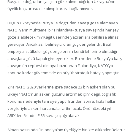
Rusya ile doğrudan çatışma göze alınmadığı için Ukrayna’nın
üyelik başvurusu ele alınıp karara bağlanmıyor.
Bugün Ukrayna’da Rusya ile doğrudan savaşı göze alamayan
NATO, yarın muhtemel bir Finlandiya-Rusya savaşında her şeyi
göze alabilecek mi? Kağıt üzerinde yazılanlara bakılırsa alması
gerekiyor. Ancak asıl belirleyici olan güç dengeleridir. Batılı
emperyalist ülkeler güç dengelerinin kendi lehlerine olmadığı
savaşlara gözü kapalı girmeyecekler. Bu nedenle Rusya’ya karşı
savaşın ön cephesi olmaya hazırlanan Finlandiya, NATO’ya
sonuna kadar güvenmekle en büyük stratejik hatayı yapmıştır.
Zira NATO, 2020 verilerine göre sadece 23 bin askeri olan bu
ülkeyi “NATO’nun askeri gücünü arttırmak için” değil, coğrafik
konumu nedeniyle tam üye yaptı. Bundan sonra, hızla halkın
vergileriyle askeri harcamalar arttırılacak. Önümüzdeki yıl
ABD’den 64 adet F-35 savaş uçağı alacak.
Alman basınında Finlandiya’nın üyeliğiyle birlikte dikkatler Belarus